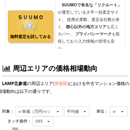
周辺エリアの価格相場動向
LAMP北参道
の周辺エリア(
渋谷区
)における中古マンション価格の
相場動向は以下の通りです。
対象：
単位：
㎡単価（万円/㎡）
平均値
㎡
タッチ操作：
OFF
350