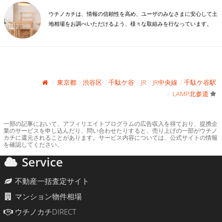
ウチノカチは、情報の信頼性を高め、ユーザのみなさまに安心して土
地相場をお調べいただけるよう、様々な取組みを行なっています。
東京都
渋谷区
千駄ケ谷
JR
JR中央線
千駄ケ谷駅
LAMP北参道
一部の記事において、アフィリエイトプログラムの広告収入を得ており、提携企
業のサービスを申し込んだり、問い合わせたりすると、売り上げの一部がウチノ
カチに還元されることがあります。サービス内容については、公式サイトの情報
を確認してください。
Service
不動産一括査定サイト
マンション物件相場
ウチノカチDIRECT