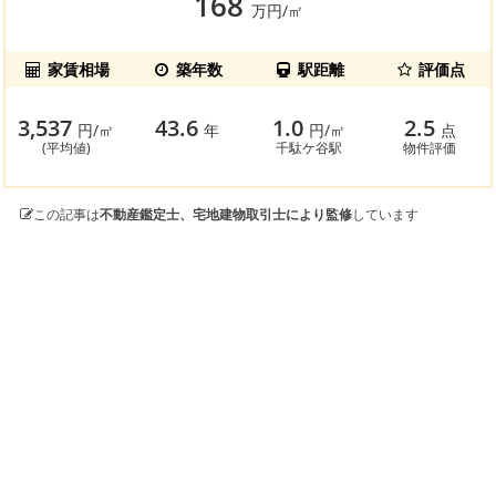
168
万円/㎡
家賃相場
築年数
駅距離
評価点
3,537
43.6
1.0
2.5
円/㎡
年
円/㎡
点
(平均値)
千駄ケ谷駅
物件評価
この記事は
不動産鑑定士、宅地建物取引士により監修
しています