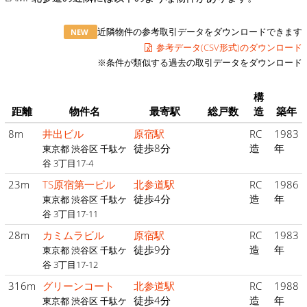
近隣物件の参考取引データをダウンロードできます
NEW
参考データ(CSV形式)のダウンロード
※条件が類似する過去の取引データをダウンロード
構
距離
物件名
最寄駅
総戸数
造
築年
8m
井出ビル
原宿駅
RC
1983
徒歩8分
造
年
東京都 渋谷区 千駄ケ
谷 3丁目17-4
23m
TS原宿第一ビル
北参道駅
RC
1986
徒歩4分
造
年
東京都 渋谷区 千駄ケ
谷 3丁目17-11
28m
カミムラビル
原宿駅
RC
1983
徒歩9分
造
年
東京都 渋谷区 千駄ケ
谷 3丁目17-12
316m
グリーンコート
北参道駅
RC
1988
徒歩4分
造
年
東京都 渋谷区 千駄ケ