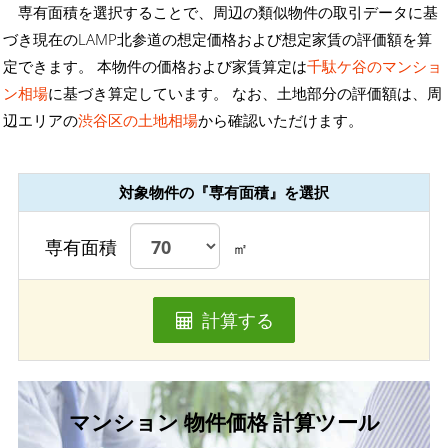
専有面積を選択することで、周辺の類似物件の取引データに基
づき現在のLAMP北参道の想定価格および想定家賃の評価額を算
定できます。 本物件の価格および家賃算定は
千駄ケ谷のマンショ
ン相場
に基づき算定しています。 なお、土地部分の評価額は、周
辺エリアの
渋谷区の土地相場
から確認いただけます。
対象物件の『専有面積』を選択
専有面積
㎡
計算する
マンション 物件価格 計算ツール