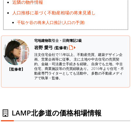
近隣の物件情報
人口推移に基づく不動産相場の将来見通し
千駄ケ谷の将来人口推計(人口の予測)
宅地建物取引士・日商簿記2級
岩野 愛弓
(監修者)
注文住宅会社で15年以上、不動産売買、建築デザイン企
画、営業企画等に従事。 主に土地や中古住宅の売買契
約、金融・司法書士手続きを経験。
自身でも土地、中古
住宅、商業施設等の売買経験あり。 2016年より住宅・不
【監修者】
動産専門ライターとしても活動中。 多数の不動産メディ
アで執筆・監修。
LAMP北参道の価格相場情報