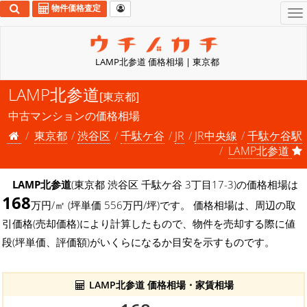
物件価格査定
To
na
LAMP北参道 価格相場 | 東京都
LAMP北参道
[東京都]
中古マンションの価格相場
東京都
渋谷区
千駄ケ谷
JR
JR中央線
千駄ケ谷駅
LAMP北参道
LAMP北参道
(東京都 渋谷区 千駄ケ谷 3丁目17-3)の価格相場は
168
万円/㎡ (坪単価 556万円/坪)です。 価格相場は、周辺の取
引価格(売却価格)により計算したもので、物件を売却する際に値
段(坪単価、評価額)がいくらになるか目安を示すものです。
LAMP北参道 価格相場・家賃相場