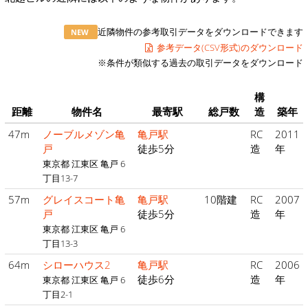
近隣物件の参考取引データをダウンロードできます
NEW
参考データ(CSV形式)のダウンロード
※条件が類似する過去の取引データをダウンロード
構
距離
物件名
最寄駅
総戸数
造
築年
47m
ノーブルメゾン亀
亀戸駅
RC
2011
戸
徒歩5分
造
年
東京都 江東区 亀戸 6
丁目13-7
57m
グレイスコート亀
亀戸駅
10階建
RC
2007
戸
徒歩5分
造
年
東京都 江東区 亀戸 6
丁目13-3
64m
シローハウス2
亀戸駅
RC
2006
徒歩6分
造
年
東京都 江東区 亀戸 6
丁目2-1