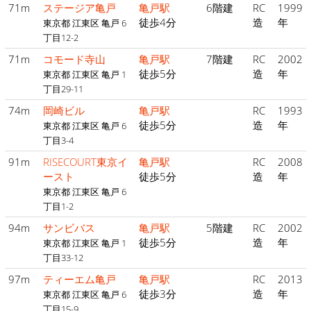
71m
ステージア亀戸
亀戸駅
6階建
RC
1999
徒歩4分
造
年
東京都 江東区 亀戸 6
丁目12-2
71m
コモード寺山
亀戸駅
7階建
RC
2002
徒歩5分
造
年
東京都 江東区 亀戸 1
丁目29-11
74m
岡崎ビル
亀戸駅
RC
1993
徒歩5分
造
年
東京都 江東区 亀戸 6
丁目3-4
91m
RISECOURT東京イ
亀戸駅
RC
2008
ースト
徒歩5分
造
年
東京都 江東区 亀戸 6
丁目1-2
94m
サンビバス
亀戸駅
5階建
RC
2002
徒歩5分
造
年
東京都 江東区 亀戸 1
丁目33-12
97m
ティーエム亀戸
亀戸駅
RC
2013
徒歩3分
造
年
東京都 江東区 亀戸 6
丁目15-9