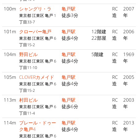
100m
シャングリ・ラ
亀戸駅
RC
2007
徒歩3分
造
年
東京都 江東区 亀戸 1
丁目33-7
101m
クローバー亀戸
亀戸駅
12階建
RC
2006
徒歩4分
22部屋
造
年
東京都 江東区 亀戸 6
丁目15-2
104m
野田ビル
亀戸駅
5階建
RC
1969
徒歩4分
造
年
東京都 江東区 亀戸 6
丁目11-10
105m
CLOVERカメイド
亀戸駅
RC
2005
徒歩4分
造
年
東京都 江東区 亀戸 6
丁目15-2
113m
村田ビル
亀戸駅
RC
2003
徒歩6分
造
年
東京都 江東区 亀戸 6
丁目11-4
114m
プレール・ドゥー
亀戸駅
RC
2013
ク亀戸4
徒歩4分
造
年
東京都 江東区 亀戸 6