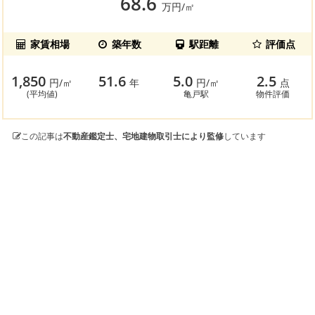
68.6
万円/㎡
家賃相場
築年数
駅距離
評価点
1,850
51.6
5.0
2.5
円/㎡
年
円/㎡
点
(平均値)
亀戸駅
物件評価
この記事は
不動産鑑定士、宅地建物取引士により監修
しています