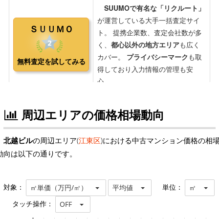
周辺エリアの価格相場動向
北越ビル
の周辺エリア(
江東区
)における中古マンション価格の相
動向は以下の通りです。
対象：
単位：
㎡単価（万円/㎡）
平均値
㎡
タッチ操作：
OFF