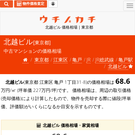
物件価格査定
To
na
北越ビル 価格相場 | 東京都
北越ビル
[東京都]
中古マンションの価格相場
東京都
江東区
亀戸
JR
JR総武線
亀戸駅
北越ビル
68.6
北越ビル
(東京都 江東区 亀戸 1丁目31-8)の価格相場は
万円/㎡ (坪単価 227万円/坪)です。 価格相場は、周辺の取引価格
(売却価格)により計算したもので、物件を売却する際に値段(坪単
価、評価額)がいくらになるか目安を示すものです。
北越ビル 価格相場・家賃相場