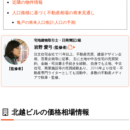
近隣の物件情報
人口推移に基づく不動産相場の将来見通し
亀戸の将来人口推計(人口の予測)
宅地建物取引士・日商簿記2級
岩野 愛弓
(監修者)
注文住宅会社で15年以上、不動産売買、建築デザイン企
画、営業企画等に従事。 主に土地や中古住宅の売買契
約、金融・司法書士手続きを経験。
自身でも土地、中古
住宅、商業施設等の売買経験あり。 2016年より住宅・不
【監修者】
動産専門ライターとしても活動中。 多数の不動産メディ
アで執筆・監修。
北越ビルの価格相場情報