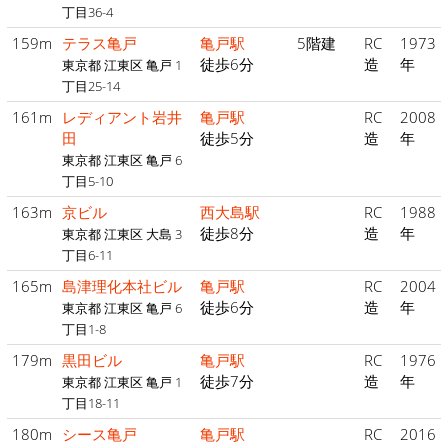
丁目36-4
159m
テラス亀戸
亀戸駅
5階建
RC
1973
徒歩6分
造
年
東京都 江東区 亀戸 1
丁目25-14
161m
レディアント岩井
亀戸駅
RC
2008
田
徒歩5分
造
年
東京都 江東区 亀戸 6
丁目5-10
163m
京ビル
西大島駅
RC
1988
徒歩8分
造
年
東京都 江東区 大島 3
丁目6-11
165m
島津理化本社ビル
亀戸駅
RC
2004
徒歩6分
造
年
東京都 江東区 亀戸 6
丁目1-8
179m
黒田ビル
亀戸駅
RC
1976
徒歩7分
造
年
東京都 江東区 亀戸 1
丁目18-11
180m
シース亀戸
亀戸駅
RC
2016