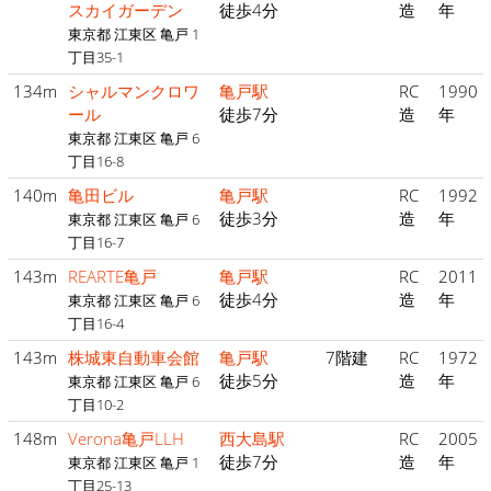
スカイガーデン
徒歩4分
造
年
東京都 江東区 亀戸 1
丁目35-1
134m
シャルマンクロワ
亀戸駅
RC
1990
ール
徒歩7分
造
年
東京都 江東区 亀戸 6
丁目16-8
140m
亀田ビル
亀戸駅
RC
1992
徒歩3分
造
年
東京都 江東区 亀戸 6
丁目16-7
143m
REARTE亀戸
亀戸駅
RC
2011
徒歩4分
造
年
東京都 江東区 亀戸 6
丁目16-4
143m
株城東自動車会館
亀戸駅
7階建
RC
1972
徒歩5分
造
年
東京都 江東区 亀戸 6
丁目10-2
148m
Verona亀戸LLH
西大島駅
RC
2005
徒歩7分
造
年
東京都 江東区 亀戸 1
丁目25-13