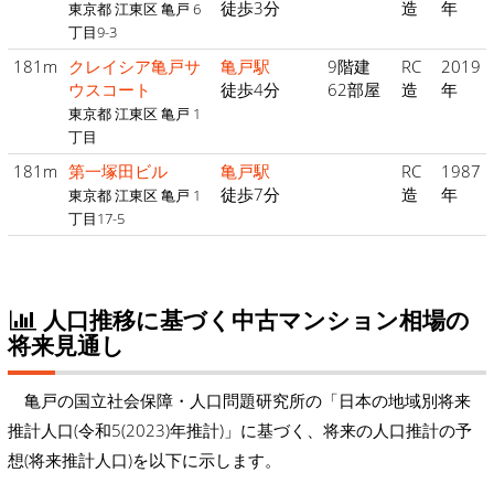
徒歩3分
造
年
東京都 江東区 亀戸 6
丁目9-3
181m
クレイシア亀戸サ
亀戸駅
9階建
RC
2019
ウスコート
徒歩4分
62部屋
造
年
東京都 江東区 亀戸 1
丁目
181m
第一塚田ビル
亀戸駅
RC
1987
徒歩7分
造
年
東京都 江東区 亀戸 1
丁目17-5
人口推移に基づく中古マンション相場の
将来見通し
亀戸の国立社会保障・人口問題研究所の「日本の地域別将来
推計人口(令和5(2023)年推計)」に基づく、将来の人口推計の予
想(将来推計人口)を以下に示します。