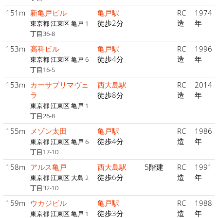
151m
新亀戸ビル
亀戸駅
RC
1974
徒歩2分
造
年
東京都 江東区 亀戸 1
丁目36-8
153m
高科ビル
亀戸駅
RC
1996
徒歩4分
造
年
東京都 江東区 亀戸 6
丁目16-5
153m
カーサプリマヴェ
西大島駅
RC
2014
ラ
徒歩8分
造
年
東京都 江東区 亀戸 1
丁目26-8
155m
メゾン太田
亀戸駅
RC
1986
徒歩4分
造
年
東京都 江東区 亀戸 6
丁目17-10
158m
アルス亀戸
西大島駅
5階建
RC
1991
徒歩6分
造
年
東京都 江東区 大島 2
丁目32-10
159m
ウカジビル
亀戸駅
RC
1988
徒歩3分
造
年
東京都 江東区 亀戸 1