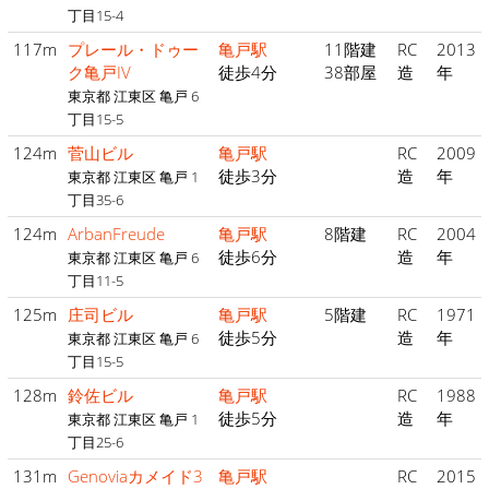
丁目15-4
117m
プレール・ドゥー
亀戸駅
11階建
RC
2013
ク亀戸IV
徒歩4分
38部屋
造
年
東京都 江東区 亀戸 6
丁目15-5
124m
菅山ビル
亀戸駅
RC
2009
徒歩3分
造
年
東京都 江東区 亀戸 1
丁目35-6
124m
ArbanFreude
亀戸駅
8階建
RC
2004
徒歩6分
造
年
東京都 江東区 亀戸 6
丁目11-5
125m
庄司ビル
亀戸駅
5階建
RC
1971
徒歩5分
造
年
東京都 江東区 亀戸 6
丁目15-5
128m
鈴佐ビル
亀戸駅
RC
1988
徒歩5分
造
年
東京都 江東区 亀戸 1
丁目25-6
131m
Genoviaカメイド3
亀戸駅
RC
2015