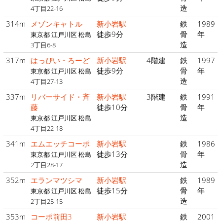
造
4丁目22-16
314m
メゾンキャトル
新小岩駅
鉄
1989
徒歩9分
骨
年
東京都 江戸川区 松島
造
3丁目6-8
317m
はっぴい・ろーど
新小岩駅
4階建
鉄
1997
徒歩9分
骨
年
東京都 江戸川区 松島
造
4丁目27-13
337m
リバーサイド・斉
新小岩駅
3階建
鉄
1991
藤
徒歩10分
骨
年
造
東京都 江戸川区 松島
4丁目22-18
341m
エムエッチコーポ
新小岩駅
鉄
1986
徒歩13分
骨
年
東京都 江戸川区 松島
造
2丁目28-17
352m
エランマツシマ
新小岩駅
鉄
1989
徒歩15分
骨
年
東京都 江戸川区 松島
造
2丁目25-15
353m
コーポ前田3
新小岩駅
鉄
2001