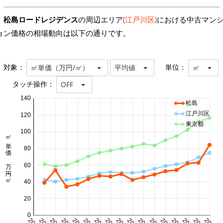
松島ロードレジデンス
の周辺エリア(
江戸川区
)における中古マン
ョン価格の相場動向は以下の通りです。
対象：
単位：
㎡単価（万円/㎡）
平均値
㎡
タッチ操作：
OFF
140
松島
江戸川区
120
東京都
100
㎡単価 万円/㎡
80
60
40
20
0