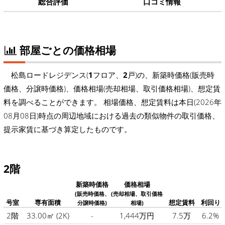
総合評価
口コミ情報
部屋ごとの価格相場
松島ロードレジデンス(
1
フロア、
2
戸)の、新築時価格(販売時
価格、分譲時価格)、価格相場(売却相場、取引価格相場)、想定賃
料を調べることができます。 相場価格、想定賃料は本日(2026年
08月08日)時点の周辺地域における過去の類似物件の取引価格、
提示家賃に基づき算定したものです。
2階
新築時価格
価格相場
(販売時価格、
(売却相場、取引価格
号室
専有面積
想定賃料
利回り
分譲時価格)
相場)
2階
33.00㎡
(2K)
-
1,444万円
7.5万
6.2%