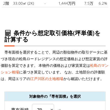
2階
33.00㎡
(2K)
-
1,444万円
7.5万
6.2%
条件から想定取引価格(坪単価)を
計算する
専有面積を選択することで、周辺の類似物件の取引データに基
づき現在の松島ロードレジデンスの想定価格および想定家賃の評
価額を算定できます。 本物件の価格および家賃算定は
松島のマン
ション相場
に基づき算定しています。 なお、土地部分の評価額
は、周辺エリアの
江戸川区の土地相場
から確認いただけます。
対象物件の『専有面積』を選択
専有面積