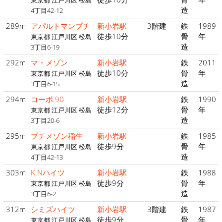
東京都 江戸川区 松島
造
4丁目42-12
289m
アパルトマンプチ
新小岩駅
3階建
鉄
1989
徒歩10分
骨
年
東京都 江戸川区 松島
造
3丁目6-19
292m
マ・メゾン
新小岩駅
鉄
2011
徒歩10分
骨
年
東京都 江戸川区 松島
造
3丁目6-15
294m
コーポ.90
新小岩駅
鉄
1990
徒歩12分
骨
年
東京都 江戸川区 松島
造
3丁目20-6
295m
プチメゾン稲生
新小岩駅
鉄
1985
徒歩9分
骨
年
東京都 江戸川区 松島
造
4丁目42-13
303m
K.Nハイツ
新小岩駅
鉄
1988
徒歩9分
骨
年
東京都 江戸川区 松島
造
3丁目6-2
312m
シミズハイツ
新小岩駅
3階建
鉄
1987
徒歩9分
骨
年
東京都 江戸川区 松島