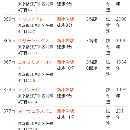
徒歩8分
骨
年
東京都 江戸川区 松島
造
4丁目43-15
359m
メゾンドアレー
新小岩駅
3階建
鉄
2000
徒歩8分
骨
年
東京都 江戸川区 松島
造
4丁目22-7
366m
グリーンハイツ
新小岩駅
3階建
鉄
1990
徒歩9分
骨
年
東京都 江戸川区 松島
造
4丁目21-10
367m
エルプリメーロイ
新小岩駅
3階建
鉄
1984
トー
徒歩10分
6部屋
骨
年
造
東京都 江戸川区 松島
4丁目22-6
374m
メゾン三和
新小岩駅
鉄
1994
徒歩8分
骨
年
東京都 江戸川区 松島
造
4丁目43-14
377m
マーヴェラスビュ
新小岩駅
鉄
2011
ー
徒歩11分
骨
年
造
東京都 江戸川区 松島
3丁目27-14