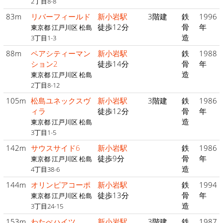
2丁目8-8
83m
リバーフィールド
新小岩駅
3階建
鉄
1996
徒歩12分
骨
年
東京都 江戸川区 松島
造
3丁目1-3
88m
ペアシティーマン
新小岩駅
鉄
1988
ション2
徒歩14分
骨
年
造
東京都 江戸川区 松島
2丁目8-12
105m
松島ユネックスヴ
新小岩駅
3階建
鉄
1986
ィラ
徒歩12分
骨
年
造
東京都 江戸川区 松島
3丁目1-5
142m
サウスサイド6
新小岩駅
鉄
1986
徒歩9分
骨
年
東京都 江戸川区 松島
造
4丁目38-6
144m
オリンピアコーポ
新小岩駅
鉄
1994
徒歩13分
骨
年
東京都 江戸川区 松島
造
3丁目24-15
153m
わたべハイツ
新小岩駅
3階建
鉄
1987