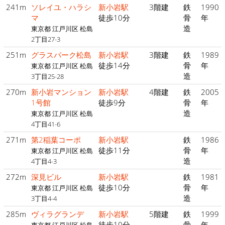
241m
ソレイユ・ハラシ
新小岩駅
3階建
鉄
1990
マ
徒歩10分
骨
年
造
東京都 江戸川区 松島
2丁目27-3
251m
グラスパーク松島
新小岩駅
3階建
鉄
1989
徒歩14分
骨
年
東京都 江戸川区 松島
造
3丁目25-28
270m
新小岩マンション
新小岩駅
4階建
鉄
2005
1号館
徒歩9分
骨
年
造
東京都 江戸川区 松島
4丁目41-6
271m
第2稲葉コーポ
新小岩駅
鉄
1986
徒歩11分
骨
年
東京都 江戸川区 松島
造
4丁目4-3
272m
深見ビル
新小岩駅
鉄
1981
徒歩10分
骨
年
東京都 江戸川区 松島
造
3丁目4-4
285m
ヴィラグランデ
新小岩駅
5階建
鉄
1999
徒歩10分
骨
年