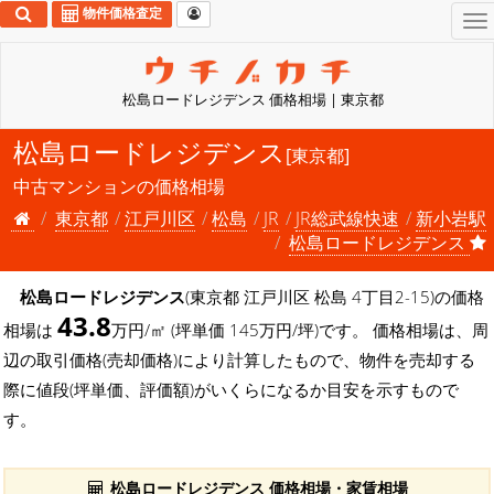
物件価格査定
To
na
松島ロードレジデンス 価格相場 | 東京都
松島ロードレジデンス
[東京都]
中古マンションの価格相場
東京都
江戸川区
松島
JR
JR総武線快速
新小岩駅
松島ロードレジデンス
松島ロードレジデンス
(東京都 江戸川区 松島 4丁目2-15)の価格
43.8
相場は
万円/㎡ (坪単価 145万円/坪)です。 価格相場は、周
辺の取引価格(売却価格)により計算したもので、物件を売却する
際に値段(坪単価、評価額)がいくらになるか目安を示すもので
す。
松島ロードレジデンス 価格相場・家賃相場