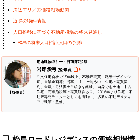
周辺エリアの価格相場動向
近隣の物件情報
人口推移に基づく不動産相場の将来見通し
松島の将来人口推計(人口の予測)
宅地建物取引士・日商簿記2級
岩野 愛弓
(監修者)
注文住宅会社で15年以上、不動産売買、建築デザイン企
画、営業企画等に従事。 主に土地や中古住宅の売買契
約、金融・司法書士手続きを経験。
自身でも土地、中古
住宅、商業施設等の売買経験あり。 2016年より住宅・不
【監修者】
動産専門ライターとしても活動中。 多数の不動産メディ
アで執筆・監修。
松島ロードレジデンスの価格相場情