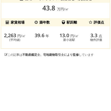
43.8
万円/㎡
家賃相場
築年数
駅距離
評価点
2,263
39.6
13.0
3.3
円/㎡
年
円/㎡
点
(平均値)
新小岩駅
物件評価
この記事は
不動産鑑定士、宅地建物取引士により監修
しています