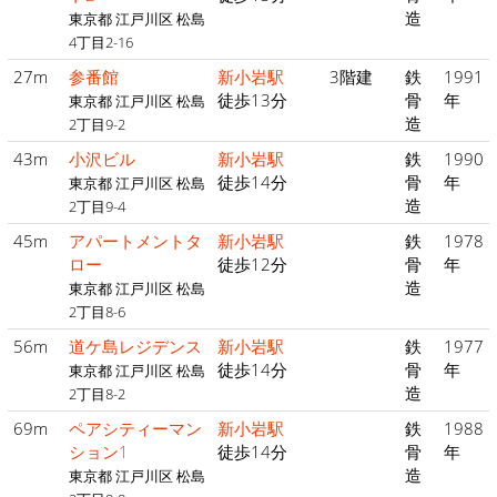
造
東京都 江戸川区 松島
4丁目2-16
27m
参番館
新小岩駅
3階建
鉄
1991
徒歩13分
骨
年
東京都 江戸川区 松島
造
2丁目9-2
43m
小沢ビル
新小岩駅
鉄
1990
徒歩14分
骨
年
東京都 江戸川区 松島
造
2丁目9-4
45m
アパートメントタ
新小岩駅
鉄
1978
ロー
徒歩12分
骨
年
造
東京都 江戸川区 松島
2丁目8-6
56m
道ケ島レジデンス
新小岩駅
鉄
1977
徒歩14分
骨
年
東京都 江戸川区 松島
造
2丁目8-2
69m
ペアシティーマン
新小岩駅
鉄
1988
ション1
徒歩14分
骨
年
造
東京都 江戸川区 松島