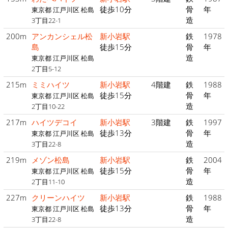
徒歩10分
骨
年
東京都 江戸川区 松島
造
3丁目22-1
200m
アンカンシェル松
新小岩駅
鉄
1978
島
徒歩15分
骨
年
造
東京都 江戸川区 松島
2丁目5-12
215m
ミミハイツ
新小岩駅
4階建
鉄
1988
徒歩15分
骨
年
東京都 江戸川区 松島
造
2丁目10-22
217m
ハイツデコイ
新小岩駅
3階建
鉄
1997
徒歩13分
骨
年
東京都 江戸川区 松島
造
3丁目22-8
219m
メゾン松島
新小岩駅
鉄
2004
徒歩15分
骨
年
東京都 江戸川区 松島
造
2丁目11-10
227m
クリーンハイツ
新小岩駅
鉄
1988
徒歩13分
骨
年
東京都 江戸川区 松島
造
3丁目22-8