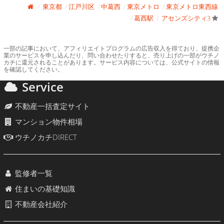
東京都
江戸川区
中葛西
東京メトロ
東京メトロ東西線
葛西駅
アセンズシティ3
一部の記事において、アフィリエイトプログラムの広告収入を得ており、提携企
業のサービスを申し込んだり、問い合わせたりすると、売り上げの一部がウチノ
カチに還元されることがあります。サービス内容については、公式サイトの情報
を確認してください。
Service
不動産一括査定サイト
マンション物件相場
ウチノカチDIRECT
監修者一覧
住まいの基礎知識
不動産会社紹介