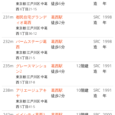
徒歩6分
造
年
東京都 江戸川区 中葛
西 6丁目21-15
231m
都民住宅グランデ
葛西駅
SRC
1998
ィオ葛西
徒歩2分
造
年
東京都 江戸川区 中葛
西 5丁目36-12
232m
バームステージ葛
葛西駅
SRC
1998
西
徒歩6分
造
年
東京都 江戸川区 中葛
西 6丁目21-5
235m
グレースマンショ
葛西駅
12階建
SRC
1991
ン2
徒歩4分
造
年
東京都 江戸川区 中葛
西 5丁目37-8
238m
アリエージュアキ
葛西駅
10階建
SRC
1991
ヤ
徒歩2分
造
年
東京都 江戸川区 中葛
西 5丁目41-5
242m
ベイシティ葛西3
葛西駅
13階建
SRC
2000