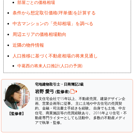
部屋ごとの価格相場
条件から想定取引価格(坪単価)を計算する
中古マンションの「売却相場」を調べる
周辺エリアの価格相場動向
近隣の物件情報
人口推移に基づく不動産相場の将来見通し
中葛西の将来人口推計(人口の予測)
宅地建物取引士・日商簿記2級
岩野 愛弓
(監修者)
注文住宅会社で15年以上、不動産売買、建築デザイン企
画、営業企画等に従事。 主に土地や中古住宅の売買契
約、金融・司法書士手続きを経験。
自身でも土地、中古
住宅、商業施設等の売買経験あり。 2016年より住宅・不
【監修者】
動産専門ライターとしても活動中。 多数の不動産メディ
アで執筆・監修。