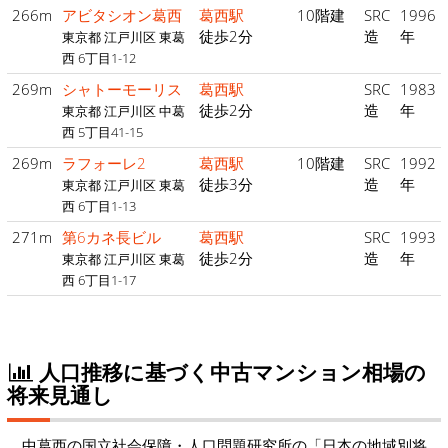
266m
アビタシオン葛西
葛西駅
10階建
SRC
1996
徒歩2分
造
年
東京都 江戸川区 東葛
西 6丁目1-12
269m
シャトーモーリス
葛西駅
SRC
1983
徒歩2分
造
年
東京都 江戸川区 中葛
西 5丁目41-15
269m
ラフォーレ2
葛西駅
10階建
SRC
1992
徒歩3分
造
年
東京都 江戸川区 東葛
西 6丁目1-13
271m
第6カネ長ビル
葛西駅
SRC
1993
徒歩2分
造
年
東京都 江戸川区 東葛
西 6丁目1-17
人口推移に基づく中古マンション相場の
将来見通し
中葛西の国立社会保障・人口問題研究所の「日本の地域別将