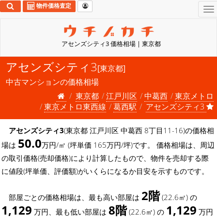
物件価格査定
To
na
アセンズシティ3 価格相場 | 東京都
アセンズシティ3
[東京都]
中古マンションの価格相場
東京都
江戸川区
中葛西
東京メトロ
東京メトロ東西線
葛西駅
アセンズシティ3
アセンズシティ3
(東京都 江戸川区 中葛西 8丁目11-16)の価格相
50.0
場は
万円/㎡ (坪単価 165万円/坪)です。 価格相場は、周辺
の取引価格(売却価格)により計算したもので、物件を売却する際
に値段(坪単価、評価額)がいくらになるか目安を示すものです。
2階
部屋ごとの価格相場は、最も高い部屋は
(22.6㎡) の
1,129
8階
1,129
万円、最も低い部屋は
(22.6㎡) の
万円