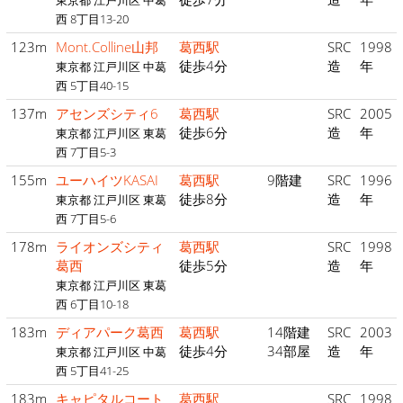
東京都 江戸川区 中葛
西 8丁目13-20
123m
Mont.Colline山邦
葛西駅
SRC
1998
徒歩4分
造
年
東京都 江戸川区 中葛
西 5丁目40-15
137m
アセンズシティ6
葛西駅
SRC
2005
徒歩6分
造
年
東京都 江戸川区 東葛
西 7丁目5-3
155m
ユーハイツKASAI
葛西駅
9階建
SRC
1996
徒歩8分
造
年
東京都 江戸川区 東葛
西 7丁目5-6
178m
ライオンズシティ
葛西駅
SRC
1998
葛西
徒歩5分
造
年
東京都 江戸川区 東葛
西 6丁目10-18
183m
ディアパーク葛西
葛西駅
14階建
SRC
2003
徒歩4分
34部屋
造
年
東京都 江戸川区 中葛
西 5丁目41-25
183m
キャピタルコート
葛西駅
SRC
1998