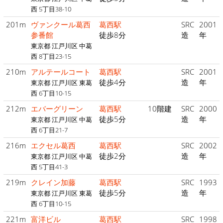
西 5丁目38-10
201m
ヴァンクール葛西
葛西駅
SRC
2001
参番館
徒歩8分
造
年
東京都 江戸川区 中葛
西 8丁目23-15
210m
アルテールコート
葛西駅
SRC
2001
徒歩4分
造
年
東京都 江戸川区 東葛
西 6丁目10-15
212m
エバーグリーン
葛西駅
10階建
SRC
2000
徒歩5分
造
年
東京都 江戸川区 中葛
西 6丁目21-7
216m
エクセル葛西
葛西駅
SRC
2002
徒歩2分
造
年
東京都 江戸川区 中葛
西 5丁目41-3
219m
クレイン加藤
葛西駅
SRC
1993
徒歩5分
造
年
東京都 江戸川区 東葛
西 6丁目10-15
221m
富洋ビル
葛西駅
SRC
1998