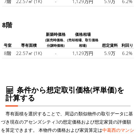
7階
22.57㎡
(1K)
-
1,129万円
5.9万
6.2%
8階
新築時価格
価格相場
(販売時価格、
(売却相場、取引価格
号室
専有面積
想定賃料
利回り
分譲時価格)
相場)
8階
22.57㎡
(1K)
-
1,129万円
5.9万
6.2%
条件から想定取引価格(坪単価)を
計算する
専有面積を選択することで、周辺の類似物件の取引データに基
づき現在のアセンズシティ3の想定価格および想定家賃の評価額
を算定できます。 本物件の価格および家賃算定は
中葛西のマンシ