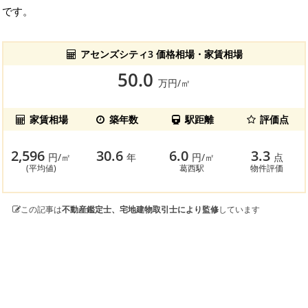
です。
アセンズシティ3 価格相場・家賃相場
50.0
万円/㎡
家賃相場
築年数
駅距離
評価点
2,596
30.6
6.0
3.3
円/㎡
年
円/㎡
点
(平均値)
葛西駅
物件評価
この記事は
不動産鑑定士、宅地建物取引士により監修
しています