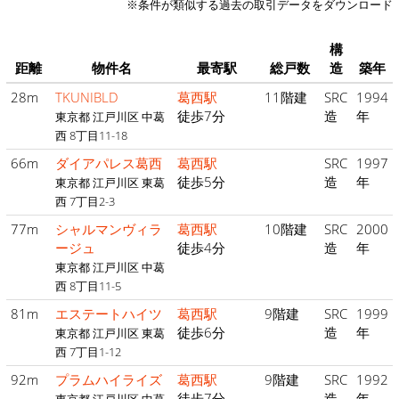
※条件が類似する過去の取引データをダウンロード
構
距離
物件名
最寄駅
総戸数
造
築年
28m
TKUNIBLD
葛西駅
11階建
SRC
1994
徒歩7分
造
年
東京都 江戸川区 中葛
西 8丁目11-18
66m
ダイアパレス葛西
葛西駅
SRC
1997
徒歩5分
造
年
東京都 江戸川区 東葛
西 7丁目2-3
77m
シャルマンヴィラ
葛西駅
10階建
SRC
2000
ージュ
徒歩4分
造
年
東京都 江戸川区 中葛
西 8丁目11-5
81m
エステートハイツ
葛西駅
9階建
SRC
1999
徒歩6分
造
年
東京都 江戸川区 東葛
西 7丁目1-12
92m
プラムハイライズ
葛西駅
9階建
SRC
1992
徒歩7分
造
年