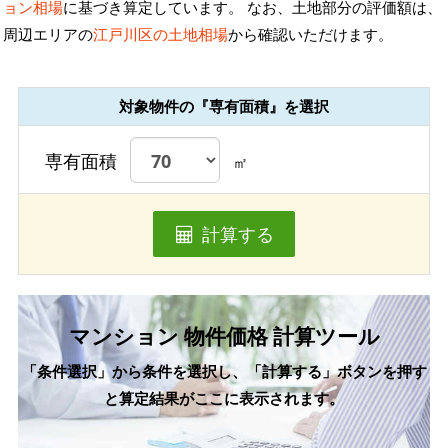
ョン相場
に基づき算定しています。 なお、土地部分の評価額は、
周辺エリアの
江戸川区の土地相場
から確認いただけます。
対象物件の『専有面積』を選択
専有面積
㎡
計算する
マンション 物件価格 計算ツール
「条件選択」から条件を選択し、「計算する」ボタンを押す
と算定結果がここに表示されます。