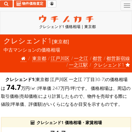
物件価格査定
To
na
クレシェンド1 価格相場 | 東京都
クレシェンド1
[東京都]
中古マンションの価格相場
東京都
江戸川区
一之江
都営
都営新宿線
一之江駅
クレシェンド1
クレシェンド1
(東京都 江戸川区 一之江 7丁目30-7)の価格相場
74.7
は
万円/㎡ (坪単価 247万円/坪)です。 価格相場は、周辺の
取引価格(売却価格)により計算したもので、物件を売却する際に
値段(坪単価、評価額)がいくらになるか目安を示すものです。
クレシェンド1 価格相場・家賃相場