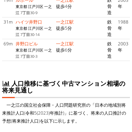
19m
ルポール
一之江駅
鉄
2003
徒歩4分
骨
年
東京都 江戸川区 一之
造
江 7丁目30-9
31m
ハイツ井野口
一之江駅
鉄
1988
徒歩5分
骨
年
東京都 江戸川区 一之
造
江 7丁目30-14
69m
井野口ビル
一之江駅
鉄
2003
徒歩6分
骨
年
東京都 江戸川区 一之
造
江 7丁目30-3
人口推移に基づく中古マンション相場の
将来見通し
一之江の国立社会保障・人口問題研究所の「日本の地域別将
来推計人口(令和5(2023)年推計)」に基づく、将来の人口推計の
予想(将来推計人口)を以下に示します。