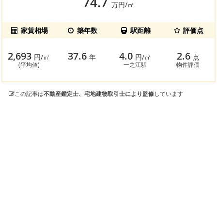
74.7
万円/㎡
家賃相場
築年数
駅距離
評価点
2,693
37.6
4.0
2.6
円/㎡
年
円/㎡
点
(平均値)
一之江駅
物件評価
この記事は
不動産鑑定士、宅地建物取引士により監修
しています