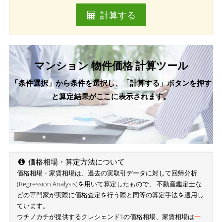
計算する
マンション 物件価格 計算ツール
「条件選択」から条件を選択し、「計算する」ボタンを押す
と算定結果がここに表示されます。
価格相場・算定方法について
価格相場・家賃相場は、過去の実取引データに対して回帰分析
(Regression Analysis)を用いて算定したもので、 不動産鑑定士な
どの専門家が実際に価格査定を行う際と同等の算定手法を適用し
ています。
ウチノカチが提供するクレシェンド1の価格相場、家賃相場は
一