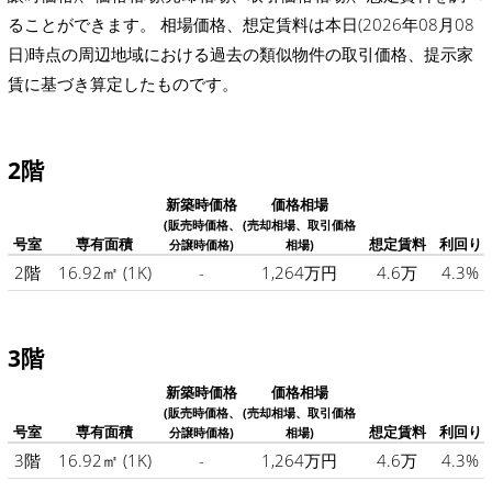
ることができます。 相場価格、想定賃料は本日(2026年08月08
日)時点の周辺地域における過去の類似物件の取引価格、提示家
賃に基づき算定したものです。
2階
新築時価格
価格相場
(販売時価格、
(売却相場、取引価格
号室
専有面積
想定賃料
利回り
分譲時価格)
相場)
2階
16.92㎡
(1K)
-
1,264万円
4.6万
4.3%
3階
新築時価格
価格相場
(販売時価格、
(売却相場、取引価格
号室
専有面積
想定賃料
利回り
分譲時価格)
相場)
3階
16.92㎡
(1K)
-
1,264万円
4.6万
4.3%