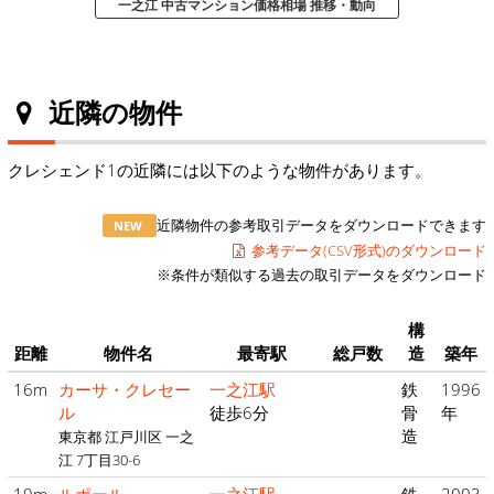
一之江 中古マンション価格相場 推移・動向
近隣の物件
クレシェンド1の近隣には以下のような物件があります。
近隣物件の参考取引データをダウンロードできます
NEW
参考データ(CSV形式)のダウンロード
※条件が類似する過去の取引データをダウンロード
構
距離
物件名
最寄駅
総戸数
造
築年
16m
カーサ・クレセー
一之江駅
鉄
1996
ル
徒歩6分
骨
年
造
東京都 江戸川区 一之
江 7丁目30-6