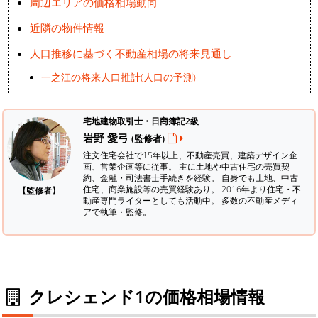
周辺エリアの価格相場動向
近隣の物件情報
人口推移に基づく不動産相場の将来見通し
一之江の将来人口推計(人口の予測)
宅地建物取引士・日商簿記2級
岩野 愛弓
(監修者)
注文住宅会社で15年以上、不動産売買、建築デザイン企
画、営業企画等に従事。 主に土地や中古住宅の売買契
約、金融・司法書士手続きを経験。
自身でも土地、中古
住宅、商業施設等の売買経験あり。 2016年より住宅・不
【監修者】
動産専門ライターとしても活動中。 多数の不動産メディ
アで執筆・監修。
クレシェンド1の価格相場情報