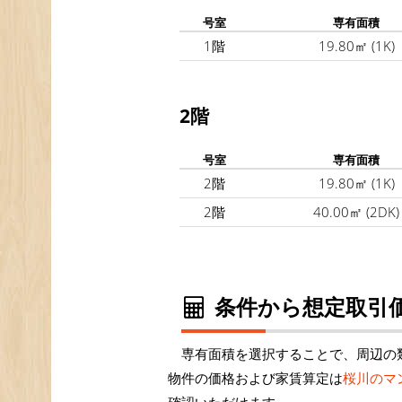
号室
専有面積
1階
19.80㎡
(1K)
2階
号室
専有面積
2階
19.80㎡
(1K)
2階
40.00㎡
(2DK)
条件から想定取引価
専有面積を選択することで、周辺の
物件の価格および家賃算定は
桜川のマ