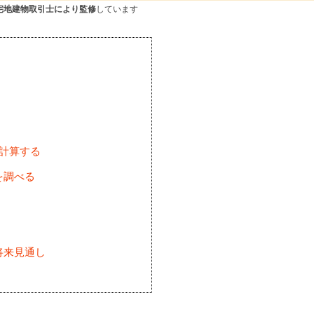
宅地建物取引士により監修
しています
を計算する
を調べる
将来見通し
)