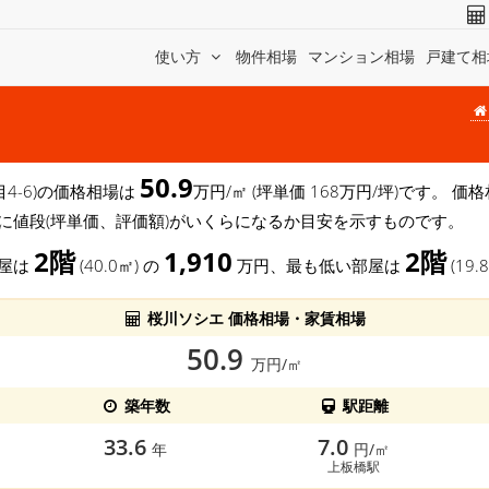
使い方
物件相場
マンション相場
戸建て相
50.9
目4-6)の価格相場は
万円/㎡ (坪単価 168万円/坪)です。 
に値段(坪単価、評価額)がいくらになるか目安を示すものです。
2階
1,910
2階
部屋は
(40.0㎡) の
万円、最も低い部屋は
(19.
桜川ソシエ 価格相場・家賃相場
50.9
万円/㎡
築年数
駅距離
33.6
7.0
年
円/㎡
上板橋駅