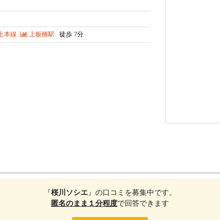
上本線
上板橋駅
徒歩 7分
『
桜川ソシエ
』の口コミを募集中です。
匿名のまま１分程度
で回答できます