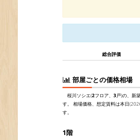
総合評価
部屋ごとの価格相場
桜川ソシエ(
2
フロア、
3
戸)の、新
す。 相場価格、想定賃料は本日(20
す。
1階