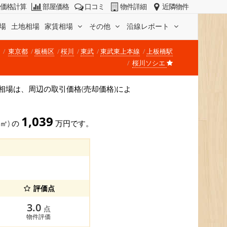
価格計算
部屋価格
口コミ
物件詳細
近隣物件
場
土地相場
家賃相場
その他
沿線レポート
東京都
板橋区
桜川
東武
東武東上本線
上板橋駅
桜川ソシエ
価格相場は、周辺の取引価格(売却価格)によ
1,039
8㎡) の
万円です。
評価点
3.0
点
物件評価