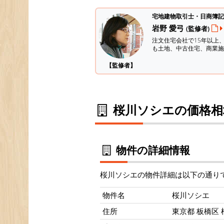
宅地建物取引士・日商簿記
岩野 愛弓
(監修者)
注文住宅会社で15年以上
も土地、中古住宅、商業施
【監修者】
桜川ソシエの価格相
物件の詳細情報
桜川ソシエの物件詳細は以下の通り
物件名
桜川ソシエ
住所
東京都 板橋区 桜