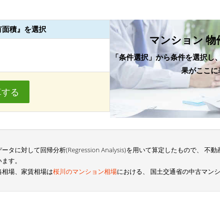
有面積』を選択
マンション 物
「条件選択」から条件を選択し
果がここに
算する
に対して回帰分析(Regression Analysis)を用いて算定したもので、
います。
格相場、家賃相場は
桜川のマンション相場
における、 国土交通省の中古マン