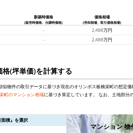
新築時価格
価格相場
(販売時価格、分譲時価格)
(売却相場、取引価格相場)
-
2,488万円
-
2,488万円
格(坪単価)を計算する
類似物件の取引データに基づき現在のオリンポス板橋栄町の想定価
栄町のマンション相場
に基づき算定しています。 なお、土地部分
有面積』を選択
マンション 物