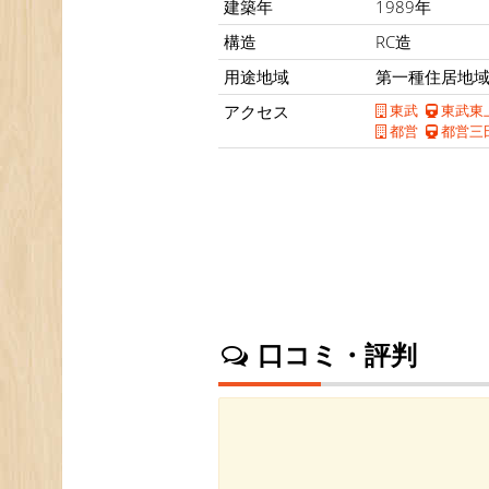
建築年
1989年
構造
RC造
用途地域
第一種住居地
アクセス
東武
東武東
都営
都営三
口コミ・評判