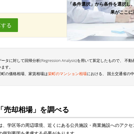
「条件選択」から条件を選択し
果がここに
算する
に対して回帰分析(Regression Analysis)を用いて算定したもので、
います。
栄町の価格相場、家賃相場は
栄町のマンション相場
における、 国土交通省の
「売却相場」を調べる
は、学区等の周辺環境、近くにある公共施設・商業施設へのアクセ
の個別要因を考慮する必要があります。