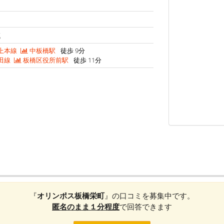
域
上本線
中板橋駅
徒歩 9分
田線
板橋区役所前駅
徒歩 11分
『
オリンポス板橋栄町
』の口コミを募集中です。
匿名のまま１分程度
で回答できます