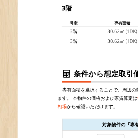
3階
号室
専有面積
3階
30.62㎡
(1DK)
3階
30.62㎡
(1DK)
条件から想定取引価
専有面積を選択することで、周辺の
ます。 本物件の価格および家賃算定は
相場
から確認いただけます。
対象物件の『専