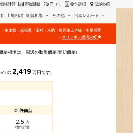
価格計算
部屋価格
口コミ
物件詳細
近隣物件
場
土地相場
家賃相場
その他
沿線レポート
東京都
板橋区
栄町
東武
東武東上本線
中板橋駅
オリンポス板橋栄町
す。 価格相場は、周辺の取引価格(売却価格)
。
2,419
3㎡) の
万円です。
評価点
2.5
点
物件評価