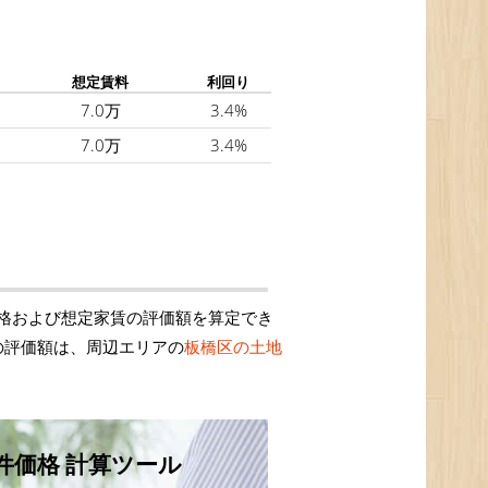
想定賃料
利回り
7.0万
3.4%
7.0万
3.4%
格および想定家賃の評価額を算定でき
の評価額は、周辺エリアの
板橋区の土地
件価格 計算ツール