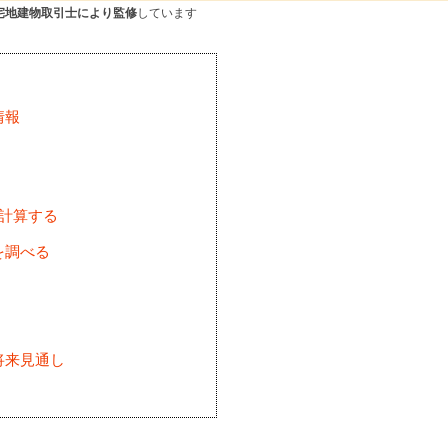
宅地建物取引士により監修
しています
情報
を計算する
を調べる
将来見通し
)