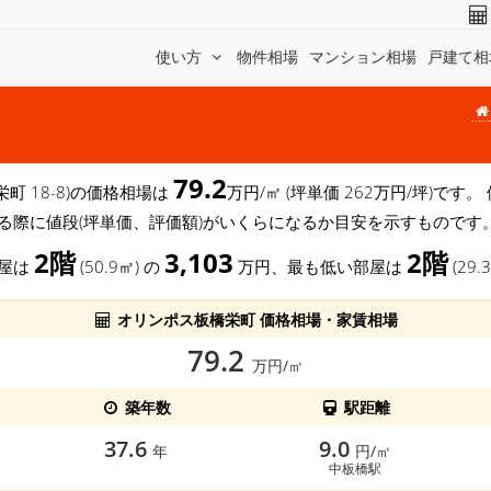
使い方
物件相場
マンション相場
戸建て相
79.2
栄町 18-8)の価格相場は
万円/㎡ (坪単価 262万円/坪)で
る際に値段(坪単価、評価額)がいくらになるか目安を示すものです
2階
3,103
2階
部屋は
(50.9㎡) の
万円、最も低い部屋は
(29.
オリンポス板橋栄町 価格相場・家賃相場
79.2
万円/㎡
築年数
駅距離
37.6
9.0
年
円/㎡
中板橋駅