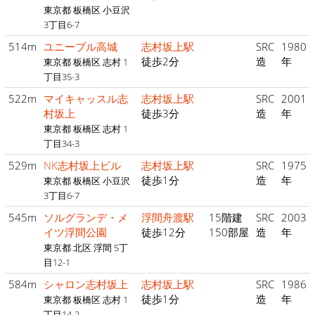
東京都 板橋区 小豆沢
3丁目6-7
514m
ユニーブル高城
志村坂上駅
SRC
1980
徒歩2分
造
年
東京都 板橋区 志村 1
丁目35-3
522m
マイキャッスル志
志村坂上駅
SRC
2001
村坂上
徒歩3分
造
年
東京都 板橋区 志村 1
丁目34-3
529m
NK志村坂上ビル
志村坂上駅
SRC
1975
徒歩1分
造
年
東京都 板橋区 小豆沢
3丁目6-7
545m
ソルグランデ・メ
浮間舟渡駅
15階建
SRC
2003
イツ浮間公園
徒歩12分
150部屋
造
年
東京都 北区 浮間 5丁
目12-1
584m
シャロン志村坂上
志村坂上駅
SRC
1986
徒歩1分
造
年
東京都 板橋区 志村 1
丁目14-2