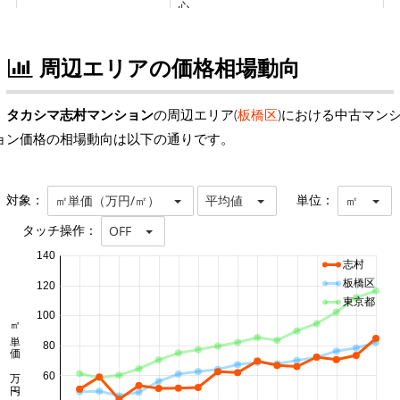
周辺エリアの価格相場動向
タカシマ志村マンション
の周辺エリア(
板橋区
)における中古マン
ョン価格の相場動向は以下の通りです。
対象：
単位：
㎡単価（万円/㎡）
平均値
㎡
タッチ操作：
OFF
140
志村
板橋区
120
東京都
100
㎡単価 万円/㎡
80
60