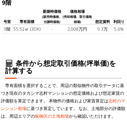
9階
新築時価格
価格相場
(販売時価格、
(売却相場、取引価格
号室
専有面積
想定賃料
利回り
分譲時価格)
相場)
9階
55.52㎡
(3DK)
-
2,008万円
9.3万
5.6%
条件から想定取引価格(坪単価)を
計算する
専有面積を選択することで、周辺の類似物件の取引データに基
づき現在のタカシマ志村マンションの想定価格および想定家賃の
評価額を算定できます。 本物件の価格および家賃算定は
志村のマ
ンション相場
に基づき算定しています。 なお、土地部分の評価額
は、周辺エリアの
板橋区の土地相場
から確認いただけます。