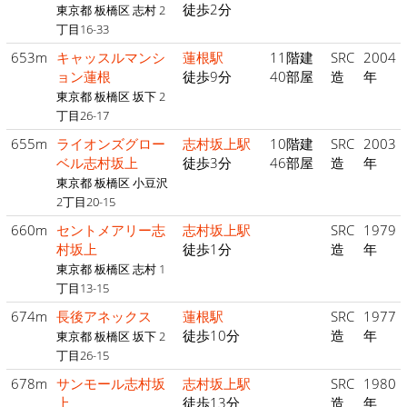
徒歩2分
東京都 板橋区 志村 2
丁目16-33
653m
キャッスルマンシ
蓮根駅
11階建
SRC
2004
ョン蓮根
徒歩9分
40部屋
造
年
東京都 板橋区 坂下 2
丁目26-17
655m
ライオンズグロー
志村坂上駅
10階建
SRC
2003
ベル志村坂上
徒歩3分
46部屋
造
年
東京都 板橋区 小豆沢
2丁目20-15
660m
セントメアリー志
志村坂上駅
SRC
1979
村坂上
徒歩1分
造
年
東京都 板橋区 志村 1
丁目13-15
674m
長後アネックス
蓮根駅
SRC
1977
徒歩10分
造
年
東京都 板橋区 坂下 2
丁目26-15
678m
サンモール志村坂
志村坂上駅
SRC
1980
上
徒歩13分
造
年