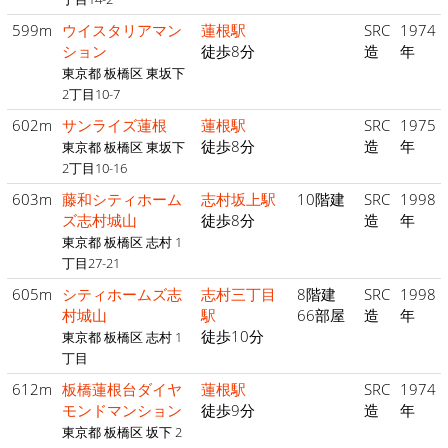
599m
ウイスタリアマン
蓮根駅
SRC
1974
ション
徒歩8分
造
年
東京都 板橋区 東坂下
2丁目10-7
602m
サンライズ蓮根
蓮根駅
SRC
1975
徒歩8分
造
年
東京都 板橋区 東坂下
2丁目10-16
603m
藤和シティホーム
志村坂上駅
10階建
SRC
1998
ズ志村城山
徒歩8分
造
年
東京都 板橋区 志村 1
丁目27-21
605m
シティホームズ志
志村三丁目
8階建
SRC
1998
村城山
駅
66部屋
造
年
徒歩10分
東京都 板橋区 志村 1
丁目
612m
板橋蓮根台ダイヤ
蓮根駅
SRC
1974
モンドマンション
徒歩9分
造
年
東京都 板橋区 坂下 2