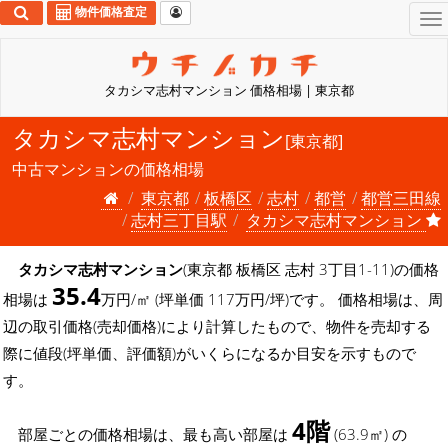
物件価格査定
To
na
タカシマ志村マンション 価格相場 | 東京都
タカシマ志村マンション
[東京都]
中古マンションの価格相場
東京都
板橋区
志村
都営
都営三田線
志村三丁目駅
タカシマ志村マンション
タカシマ志村マンション
(東京都 板橋区 志村 3丁目1-11)の価格
35.4
相場は
万円/㎡ (坪単価 117万円/坪)です。 価格相場は、周
辺の取引価格(売却価格)により計算したもので、物件を売却する
際に値段(坪単価、評価額)がいくらになるか目安を示すもので
す。
4階
部屋ごとの価格相場は、最も高い部屋は
(63.9㎡) の