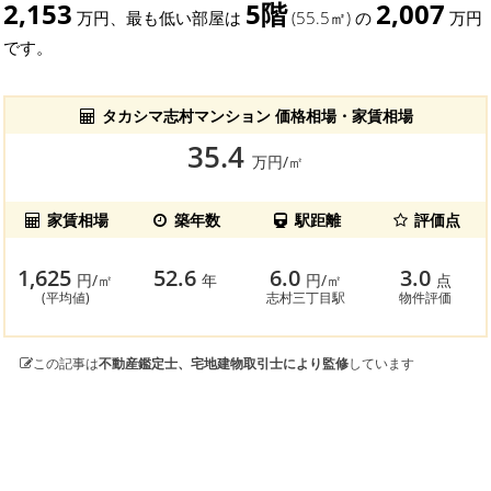
2,153
5階
2,007
万円、最も低い部屋は
(55.5㎡) の
万円
です。
タカシマ志村マンション 価格相場・家賃相場
35.4
万円/㎡
家賃相場
築年数
駅距離
評価点
1,625
52.6
6.0
3.0
円/㎡
年
円/㎡
点
(平均値)
志村三丁目駅
物件評価
この記事は
不動産鑑定士、宅地建物取引士により監修
しています