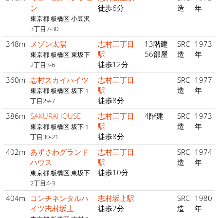
ン
徒歩6分
造
年
東京都 板橋区 小豆沢
3丁目7-30
348m
メゾン太陽
志村三丁目
13階建
SRC
1973
駅
56部屋
造
年
東京都 板橋区 東坂下
徒歩12分
2丁目3-6
360m
志村スカイハイツ
志村三丁目
SRC
1977
駅
造
年
東京都 板橋区 坂下 1
徒歩8分
丁目29-7
386m
SAKURAHOUSE
志村三丁目
4階建
SRC
1973
駅
造
年
東京都 板橋区 坂下 1
徒歩8分
丁目30-21
402m
あずさわグランド
志村三丁目
SRC
1974
ハウス
駅
造
年
徒歩10分
東京都 板橋区 東坂下
2丁目4-3
404m
コンチネンタルハ
志村坂上駅
SRC
1980
イツ志村坂上
徒歩2分
造
年