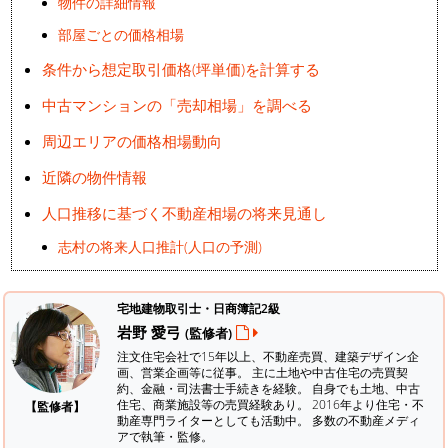
物件の詳細情報
部屋ごとの価格相場
条件から想定取引価格(坪単価)を計算する
中古マンションの「売却相場」を調べる
周辺エリアの価格相場動向
近隣の物件情報
人口推移に基づく不動産相場の将来見通し
志村の将来人口推計(人口の予測)
宅地建物取引士・日商簿記2級
岩野 愛弓
(監修者)
注文住宅会社で15年以上、不動産売買、建築デザイン企
画、営業企画等に従事。 主に土地や中古住宅の売買契
約、金融・司法書士手続きを経験。
自身でも土地、中古
住宅、商業施設等の売買経験あり。 2016年より住宅・不
【監修者】
動産専門ライターとしても活動中。 多数の不動産メディ
アで執筆・監修。