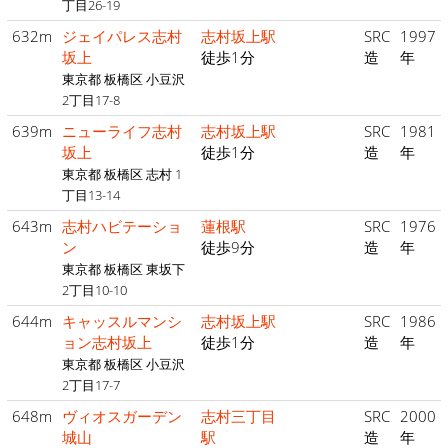
丁目26-19
632m
ジェイパレス志村
志村坂上駅
SRC
1997
坂上
徒歩1分
造
年
東京都 板橋区 小豆沢
2丁目17-8
639m
ニューライフ志村
志村坂上駅
SRC
1981
坂上
徒歩1分
造
年
東京都 板橋区 志村 1
丁目13-14
643m
志村ハビテーショ
蓮根駅
SRC
1976
ン
徒歩9分
造
年
東京都 板橋区 東坂下
2丁目10-10
644m
キャッスルマンシ
志村坂上駅
SRC
1986
ョン志村坂上
徒歩1分
造
年
東京都 板橋区 小豆沢
2丁目17-7
648m
ヴィオスガーデン
志村三丁目
SRC
2000
城山
駅
造
年