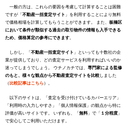
一般の方は、これらの要因を考慮して計算することは困難
ですが「
不動産一括査定サイト
」を利用することにより無料
で価格相場を計算してもらうことができます。 また、
板橋区
において条件が類似する過去の取引物件の情報も入手できる
ため、価格算定の参考にできます
。
しかし、「
不動産一括査定サイト
」といっても十数社の企
業が提供しており、どの査定サービスを利用すればいいのか
迷ってしまうでしょう。 ウチノカチでは、
専門家による監修
のもと、様々な観点から不動産査定サイトを比較
しました
（
比較記事はこちら
）。
以下のサイトは、「査定を受け付けているカバーエリア」
「利用時の入力しやすさ」「個人情報保護」の観点から特に
評価が高いサイトです。 いずれも、「
無料
」で「
１分程度
」
で安心してご利用いただけます。