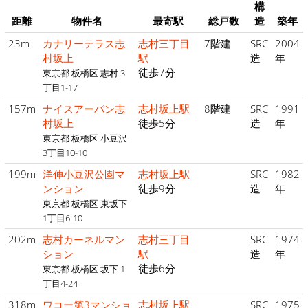
構
距離
物件名
最寄駅
総戸数
造
築年
23m
カナリーテラス志
志村三丁目
7階建
SRC
2004
村坂上
駅
造
年
徒歩7分
東京都 板橋区 志村 3
丁目1-17
157m
ナイスアーバン志
志村坂上駅
8階建
SRC
1991
村坂上
徒歩5分
造
年
東京都 板橋区 小豆沢
3丁目10-10
199m
洋伸小豆沢公園マ
志村坂上駅
SRC
1982
ンション
徒歩9分
造
年
東京都 板橋区 東坂下
1丁目6-10
202m
志村カーネルマン
志村三丁目
SRC
1974
ション
駅
造
年
徒歩6分
東京都 板橋区 坂下 1
丁目4-24
318m
ワコー第3マンショ
志村坂上駅
SRC
1975