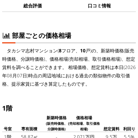
総合評価
口コミ情報
部屋ごとの価格相場
タカシマ志村マンション(
8
フロア、
10
戸)の、新築時価格(販売
時価格、分譲時価格)、価格相場(売却相場、取引価格相場)、想定
賃料を調べることができます。 相場価格、想定賃料は本日(2026
年08月07日)時点の周辺地域における過去の類似物件の取引価
格、提示家賃に基づき算定したものです。
1階
新築時価格
価格相場
(販売時価格、
(売却相場、取引価格
号室
専有面積
想定賃料
利回り
分譲時価格)
相場)
1階
58.87㎡
-
2,071万円
9.5万
5.5%