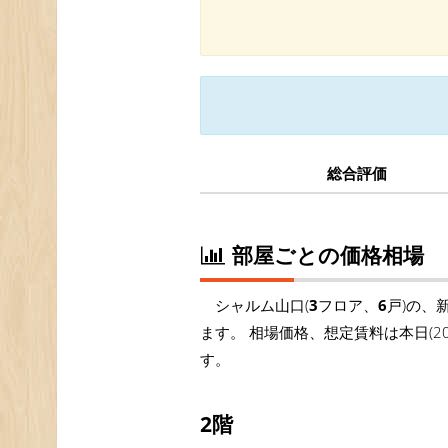
総合評価
部屋ごとの価格相場
シャルム山口(
3
フロア、
6
戸)の、
ます。 相場価格、想定賃料は本日(
す。
2階