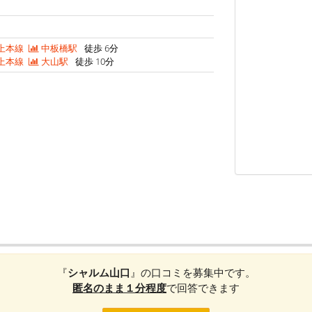
上本線
中板橋駅
徒歩 6分
上本線
大山駅
徒歩 10分
『
シャルム山口
』の口コミを募集中です。
匿名のまま１分程度
で回答できます