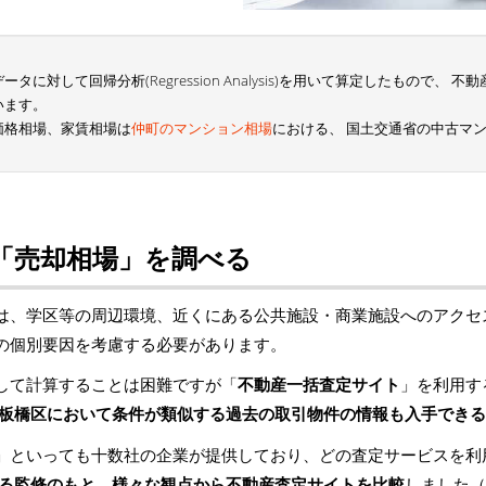
に対して回帰分析(Regression Analysis)を用いて算定したもので、
います。
価格相場、家賃相場は
仲町のマンション相場
における、 国土交通省の中古マ
「売却相場」を調べる
は、学区等の周辺環境、近くにある公共施設・商業施設へのアクセ
の個別要因を考慮する必要があります。
して計算することは困難ですが「
不動産一括査定サイト
」を利用す
板橋区において条件が類似する過去の取引物件の情報も入手できる
」といっても十数社の企業が提供しており、どの査定サービスを利
る監修のもと、様々な観点から不動産査定サイトを比較
しました（