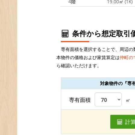
4階
19.00㎡
(1K)
条件から想定取引価
専有面積を選択することで、周辺の
本物件の価格および家賃算定は
仲町の
ら確認いただけます。
対象物件の『専
専有面積
㎡
計