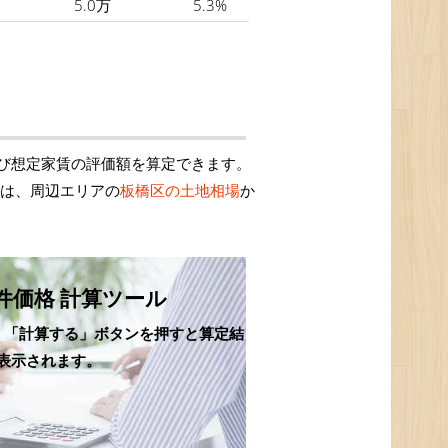
5.0万
5.3%
び想定家賃の評価額を算定できます。
額は、周辺エリアの
板橋区の土地相場
か
件価格 計算ツール
、「計算する」ボタンを押すと算定結
表示されます。