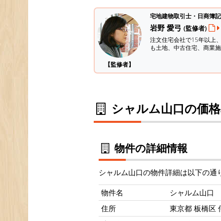
宅地建物取引士・日商簿記
岩野 愛弓
(監修者)
注文住宅会社で15年以上
も土地、中古住宅、商業施
【監修者】
シャルム山口の価格
物件の詳細情報
シャルム山口の物件詳細は以下の通
物件名
シャルム山口
住所
東京都 板橋区 仲