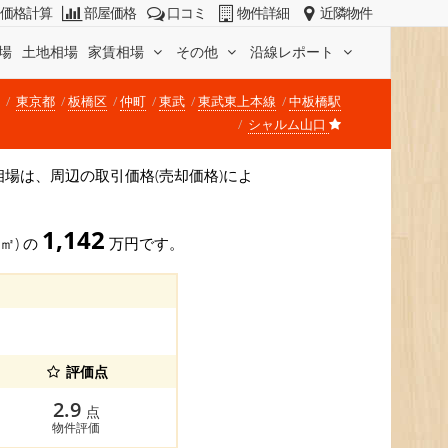
価格計算
部屋価格
口コミ
物件詳細
近隣物件
場
土地相場
家賃相場
その他
沿線レポート
東京都
板橋区
仲町
東武
東武東上本線
中板橋駅
シャルム山口
価格相場は、周辺の取引価格(売却価格)によ
1,142
0㎡) の
万円です。
評価点
2.9
点
物件評価