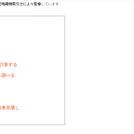
宅地建物取引士により監修
しています
を計算する
を調べる
将来見通し
)