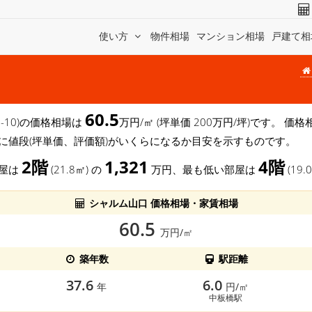
使い方
物件相場
マンション相場
戸建て相
60.5
0-10)の価格相場は
万円/㎡ (坪単価 200万円/坪)です。 
に値段(坪単価、評価額)がいくらになるか目安を示すものです。
2階
1,321
4階
部屋は
(21.8㎡) の
万円、最も低い部屋は
(19.
シャルム山口 価格相場・家賃相場
60.5
万円/㎡
築年数
駅距離
37.6
6.0
年
円/㎡
中板橋駅