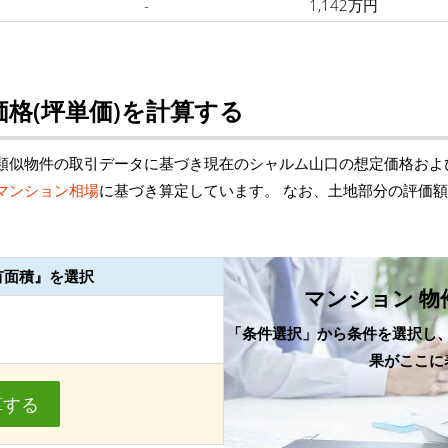
-
1,142万円
格(坪単価)を計算する
類似物件の取引データに基づき現在のシャルム山口の想定価格およ
マンション相場
に基づき算定しています。 なお、土地部分の評価
有面積』を選択
マンション 物
「条件選択」から条件を選択し
果がここに
算する