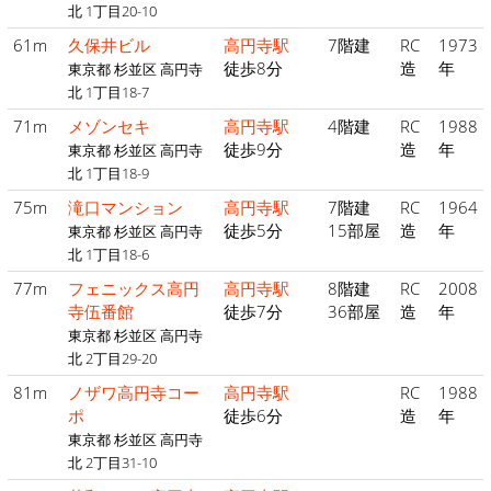
北 1丁目20-10
61m
久保井ビル
高円寺駅
7階建
RC
1973
徒歩8分
造
年
東京都 杉並区 高円寺
北 1丁目18-7
71m
メゾンセキ
高円寺駅
4階建
RC
1988
徒歩9分
造
年
東京都 杉並区 高円寺
北 1丁目18-9
75m
滝口マンション
高円寺駅
7階建
RC
1964
徒歩5分
15部屋
造
年
東京都 杉並区 高円寺
北 1丁目18-6
77m
フェニックス高円
高円寺駅
8階建
RC
2008
寺伍番館
徒歩7分
36部屋
造
年
東京都 杉並区 高円寺
北 2丁目29-20
81m
ノザワ高円寺コー
高円寺駅
RC
1988
ポ
徒歩6分
造
年
東京都 杉並区 高円寺
北 2丁目31-10