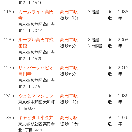
北 2丁目15-16
118m
カームライト高円
高円寺駅
3階建
RC
1988
寺
徒歩10分
造
年
東京都 杉並区 高円寺
北 1丁目20-14
123m
ルーブル高円寺弐
高円寺駅
8階建
RC
2003
番館
徒歩6分
27部屋
造
年
東京都 杉並区 高円寺
北 2丁目15-20
127m
ザ・パークハビオ
高円寺駅
RC
2015
高円寺
徒歩6分
造
年
東京都 杉並区 高円寺
北 2丁目27-5
131m
やまとマンション
高円寺駅
RC
1986
徒歩10分
造
年
東京都 中野区 大和町
1丁目68-7
133m
キャピタル小金井
高円寺駅
RC
1976
徒歩11分
造
年
東京都 杉並区 高円寺
北 1丁目19-11