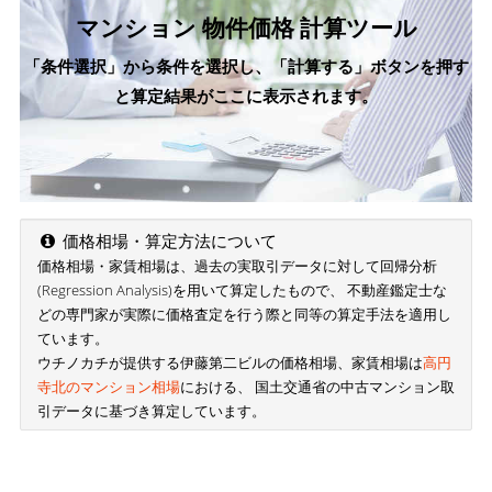
マンション 物件価格 計算ツール
「条件選択」から条件を選択し、「計算する」ボタンを押す
と算定結果がここに表示されます。
価格相場・算定方法について
価格相場・家賃相場は、過去の実取引データに対して回帰分析
(Regression Analysis)を用いて算定したもので、 不動産鑑定士な
どの専門家が実際に価格査定を行う際と同等の算定手法を適用し
ています。
ウチノカチが提供する伊藤第二ビルの価格相場、家賃相場は
高円
寺北のマンション相場
における、 国土交通省の中古マンション取
引データに基づき算定しています。