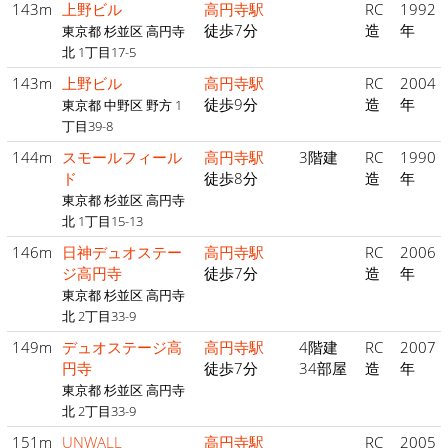
143m
上野ビル
高円寺駅
RC
1992
徒歩7分
造
年
東京都 杉並区 高円寺
北 1丁目17-5
143m
上野ビル
高円寺駅
RC
2004
徒歩9分
造
年
東京都 中野区 野方 1
丁目39-8
144m
スモールフィール
高円寺駅
3階建
RC
1990
ド
徒歩8分
造
年
東京都 杉並区 高円寺
北 1丁目15-13
146m
日神デュオステー
高円寺駅
RC
2006
ジ高円寺
徒歩7分
造
年
東京都 杉並区 高円寺
北 2丁目33-9
149m
デュオステージ高
高円寺駅
4階建
RC
2007
円寺
徒歩7分
34部屋
造
年
東京都 杉並区 高円寺
北 2丁目33-9
151m
UNWALL
高円寺駅
RC
2005