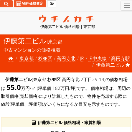
物件価格査定
To
na
伊藤第二ビル 価格相場 | 東京都
伊藤第二ビル
[東京都]
中古マンションの価格相場
東京都
杉並区
高円寺北
JR
JR中央線
高円寺駅
伊藤第二ビル
伊藤第二ビル
(東京都 杉並区 高円寺北 2丁目29-14)の価格相場
55.0
は
万円/㎡ (坪単価 182万円/坪)です。 価格相場は、周辺の
取引価格(売却価格)により計算したもので、物件を売却する際に
値段(坪単価、評価額)がいくらになるか目安を示すものです。
伊藤第二ビル 価格相場・家賃相場