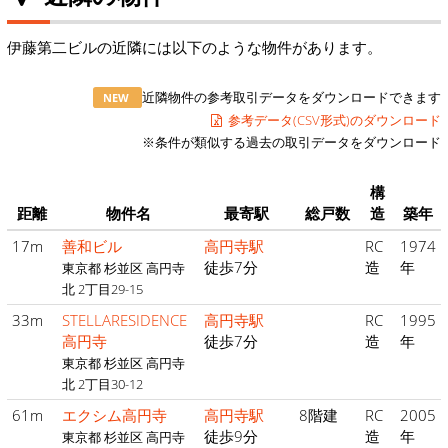
伊藤第二ビルの近隣には以下のような物件があります。
近隣物件の参考取引データをダウンロードできます
NEW
参考データ(CSV形式)のダウンロード
※条件が類似する過去の取引データをダウンロード
構
距離
物件名
最寄駅
総戸数
造
築年
17m
善和ビル
高円寺駅
RC
1974
徒歩7分
造
年
東京都 杉並区 高円寺
北 2丁目29-15
33m
STELLARESIDENCE
高円寺駅
RC
1995
高円寺
徒歩7分
造
年
東京都 杉並区 高円寺
北 2丁目30-12
61m
エクシム高円寺
高円寺駅
8階建
RC
2005
徒歩9分
造
年
東京都 杉並区 高円寺