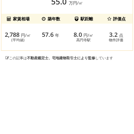
55.0
万円/㎡
家賃相場
築年数
駅距離
評価点
2,788
57.6
8.0
3.2
円/㎡
年
円/㎡
点
(平均値)
高円寺駅
物件評価
この記事は
不動産鑑定士、宅地建物取引士により監修
しています