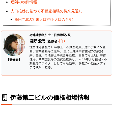
近隣の物件情報
人口推移に基づく不動産相場の将来見通し
高円寺北の将来人口推計(人口の予測)
宅地建物取引士・日商簿記2級
岩野 愛弓
(監修者)
注文住宅会社で15年以上、不動産売買、建築デザイン企
画、営業企画等に従事。 主に土地や中古住宅の売買契
約、金融・司法書士手続きを経験。
自身でも土地、中古
住宅、商業施設等の売買経験あり。 2016年より住宅・不
【監修者】
動産専門ライターとしても活動中。 多数の不動産メディ
アで執筆・監修。
伊藤第二ビルの価格相場情報