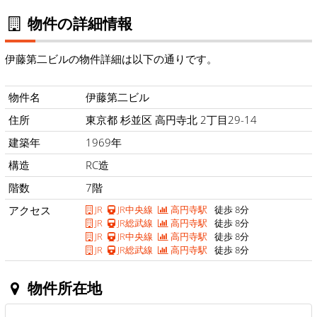
物件の詳細情報
伊藤第二ビルの物件詳細は以下の通りです。
物件名
伊藤第二ビル
住所
東京都 杉並区 高円寺北 2丁目29-14
建築年
1969年
構造
RC造
階数
7階
アクセス
JR
JR中央線
高円寺駅
徒歩 8分
JR
JR総武線
高円寺駅
徒歩 8分
JR
JR中央線
高円寺駅
徒歩 8分
JR
JR総武線
高円寺駅
徒歩 8分
物件所在地