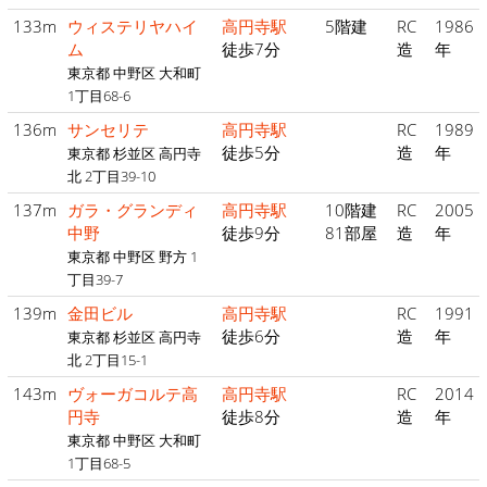
133m
ウィステリヤハイ
高円寺駅
5階建
RC
1986
ム
徒歩7分
造
年
東京都 中野区 大和町
1丁目68-6
136m
サンセリテ
高円寺駅
RC
1989
徒歩5分
造
年
東京都 杉並区 高円寺
北 2丁目39-10
137m
ガラ・グランディ
高円寺駅
10階建
RC
2005
中野
徒歩9分
81部屋
造
年
東京都 中野区 野方 1
丁目39-7
139m
金田ビル
高円寺駅
RC
1991
徒歩6分
造
年
東京都 杉並区 高円寺
北 2丁目15-1
143m
ヴォーガコルテ高
高円寺駅
RC
2014
円寺
徒歩8分
造
年
東京都 中野区 大和町
1丁目68-5