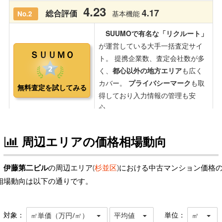
周辺エリアの価格相場動向
伊藤第二ビル
の周辺エリア(
杉並区
)における中古マンション価格
相場動向は以下の通りです。
対象：
単位：
㎡単価（万円/㎡）
平均値
㎡