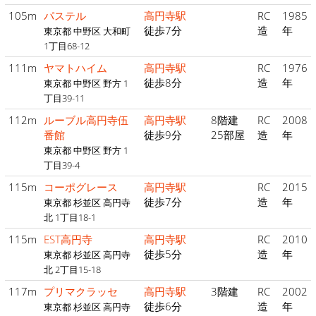
105m
パステル
高円寺駅
RC
1985
徒歩7分
造
年
東京都 中野区 大和町
1丁目68-12
111m
ヤマトハイム
高円寺駅
RC
1976
徒歩8分
造
年
東京都 中野区 野方 1
丁目39-11
112m
ルーブル高円寺伍
高円寺駅
8階建
RC
2008
番館
徒歩9分
25部屋
造
年
東京都 中野区 野方 1
丁目39-4
115m
コーポグレース
高円寺駅
RC
2015
徒歩7分
造
年
東京都 杉並区 高円寺
北 1丁目18-1
115m
EST高円寺
高円寺駅
RC
2010
徒歩5分
造
年
東京都 杉並区 高円寺
北 2丁目15-18
117m
プリマクラッセ
高円寺駅
3階建
RC
2002
徒歩6分
造
年
東京都 杉並区 高円寺