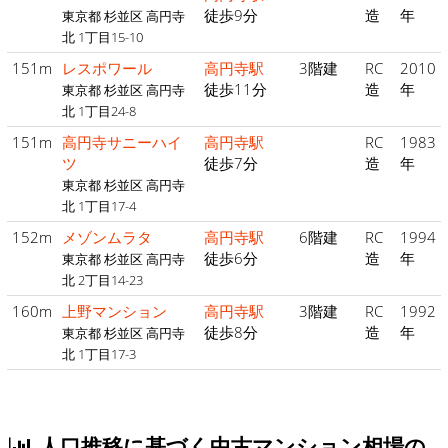
徒歩9分
造
年
東京都 杉並区 高円寺
北 1丁目15-10
151m
レスポワール
高円寺駅
3階建
RC
2010
徒歩11分
造
年
東京都 杉並区 高円寺
北 1丁目24-8
151m
高円寺サニーハイ
高円寺駅
RC
1983
ツ
徒歩7分
造
年
東京都 杉並区 高円寺
北 1丁目17-4
152m
メゾンムラタ
高円寺駅
6階建
RC
1994
徒歩6分
造
年
東京都 杉並区 高円寺
北 2丁目14-23
160m
上野マンション
高円寺駅
3階建
RC
1992
徒歩8分
造
年
東京都 杉並区 高円寺
北 1丁目17-3
人口推移に基づく中古マンション相場の