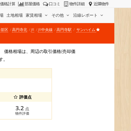
価格計算
部屋価格
口コミ
物件詳細
近隣物件
場
土地相場
家賃相場
その他
沿線レポート
杉並区
高円寺北
JR
JR中央線
高円寺駅
サンハイム
です。 価格相場は、周辺の取引価格(売却価
す。
評価点
3.2
点
物件評価