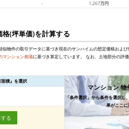
-
1,267万円
格(坪単価)を計算する
類似物件の取引データに基づき現在のサンハイムの想定価格および
のマンション相場
に基づき算定しています。 なお、土地部分の評
有面積』を選択
マンション 物
「条件選択」から条件を選択し
果がここに
算する