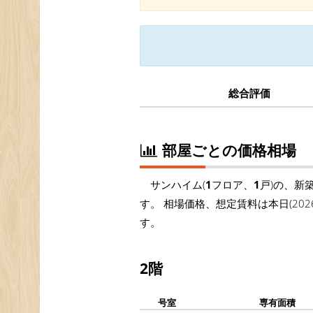
総合評価
部屋ごとの価格相場
サンハイム(
1
フロア、
1
戸)の、新
す。 相場価格、想定賃料は本日(20
す。
2階
号室
専有面積