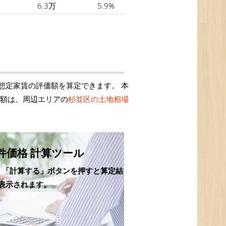
6.3万
5.9%
想定家賃の評価額を算定できます。 本
価額は、周辺エリアの
杉並区の土地相場
件価格 計算ツール
、「計算する」ボタンを押すと算定結
表示されます。