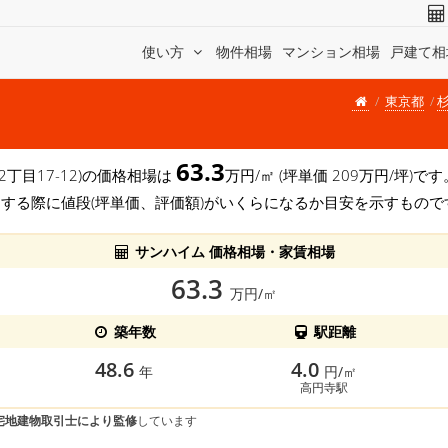
使い方
物件相場
マンション相場
戸建て相
東京都
63.3
2丁目17-12)の価格相場は
万円/㎡ (坪単価 209万円/坪)
する際に値段(坪単価、評価額)がいくらになるか目安を示すもので
サンハイム 価格相場・家賃相場
63.3
万円/㎡
築年数
駅距離
48.6
4.0
年
円/㎡
高円寺駅
宅地建物取引士により監修
しています