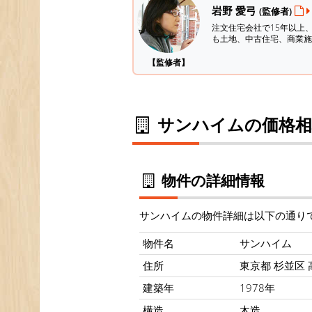
岩野 愛弓
(監修者)
注文住宅会社で15年以上
も土地、中古住宅、商業施
【監修者】
サンハイムの価格相
物件の詳細情報
サンハイムの物件詳細は以下の通り
物件名
サンハイム
住所
東京都 杉並区 高
建築年
1978年
構造
木造