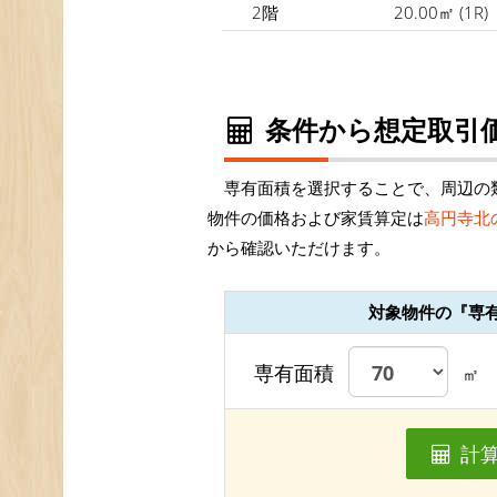
2階
20.00㎡
(1R)
条件から想定取引価
専有面積を選択することで、周辺の
物件の価格および家賃算定は
高円寺北
から確認いただけます。
対象物件の『専
専有面積
㎡
計