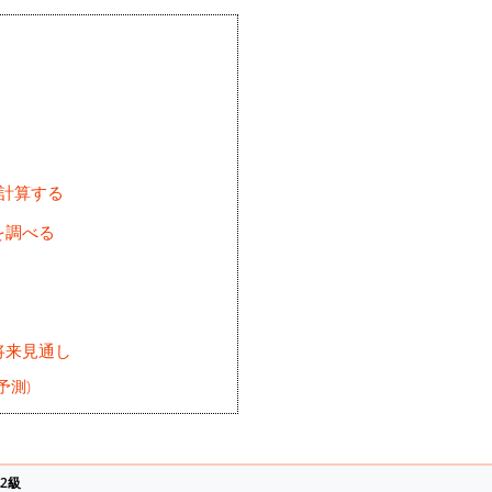
を計算する
を調べる
将来見通し
予測)
2級