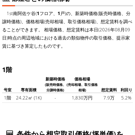
1st南阿佐ケ谷(
1
フロア、
1
戸)の、新築時価格(販売時価格、分
譲時価格)、価格相場(売却相場、取引価格相場)、想定賃料を調べ
ることができます。 相場価格、想定賃料は本日(2026年08月09
日)時点の周辺地域における過去の類似物件の取引価格、提示家
賃に基づき算定したものです。
1階
新築時価格
価格相場
(販売時価格、
(売却相場、取引価格
号室
専有面積
想定賃料
利回り
分譲時価格)
相場)
1階
24.22㎡
(1K)
-
1,830万円
7.9万
5.2%
条件から想定取引価格(坪単価)を