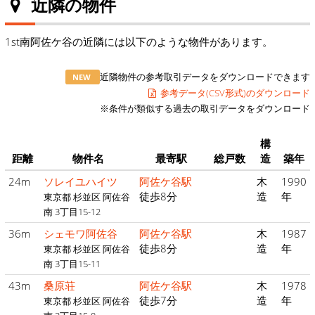
近隣の物件
1st南阿佐ケ谷の近隣には以下のような物件があります。
近隣物件の参考取引データをダウンロードできます
NEW
参考データ(CSV形式)のダウンロード
※条件が類似する過去の取引データをダウンロード
構
距離
物件名
最寄駅
総戸数
造
築年
24m
ソレイユハイツ
阿佐ケ谷駅
木
1990
徒歩8分
造
年
東京都 杉並区 阿佐谷
南 3丁目15-12
36m
シェモワ阿佐谷
阿佐ケ谷駅
木
1987
徒歩8分
造
年
東京都 杉並区 阿佐谷
南 3丁目15-11
43m
桑原荘
阿佐ケ谷駅
木
1978
徒歩7分
造
年
東京都 杉並区 阿佐谷