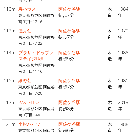
110m
寿ハウス
阿佐ケ谷駅
木
1984
徒歩7分
造
年
東京都 杉並区 阿佐谷
南 3丁目17-16
112m
佳月荘
阿佐ケ谷駅
木
1979
徒歩7分
造
年
東京都 杉並区 阿佐谷
南 3丁目47-22
114m
プラザ・ドゥプレ
阿佐ケ谷駅
木
1988
ステイジD棟
徒歩9分
造
年
東京都 杉並区 阿佐谷
南 3丁目11-16
115m
細野荘
阿佐ケ谷駅
木
1981
徒歩7分
造
年
東京都 杉並区 阿佐谷
南 3丁目47-20
117m
PASTELLO
阿佐ケ谷駅
木
2013
徒歩8分
造
年
東京都 杉並区 阿佐谷
南 3丁目18-9
121m
小松ハイツ
阿佐ケ谷駅
木
1988
徒歩6分
造
年
東京都 杉並区 阿佐谷