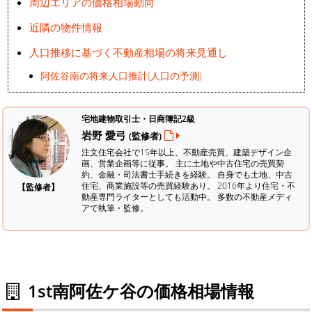
周辺エリアの価格相場動向
近隣の物件情報
人口推移に基づく不動産相場の将来見通し
阿佐谷南の将来人口推計(人口の予測)
宅地建物取引士・日商簿記2級
岩野 愛弓
(監修者)
注文住宅会社で15年以上、不動産売買、建築デザイン企
画、営業企画等に従事。 主に土地や中古住宅の売買契
約、金融・司法書士手続きを経験。
自身でも土地、中古
住宅、商業施設等の売買経験あり。 2016年より住宅・不
【監修者】
動産専門ライターとしても活動中。 多数の不動産メディ
アで執筆・監修。
1st南阿佐ケ谷の価格相場情報