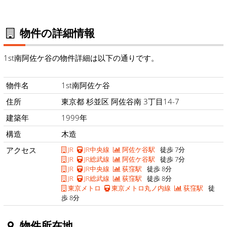
物件の詳細情報
1st南阿佐ケ谷の物件詳細は以下の通りです。
物件名
1st南阿佐ケ谷
住所
東京都 杉並区 阿佐谷南 3丁目14-7
建築年
1999年
構造
木造
アクセス
JR
JR中央線
阿佐ケ谷駅
徒歩 7分
JR
JR総武線
阿佐ケ谷駅
徒歩 7分
JR
JR中央線
荻窪駅
徒歩 8分
JR
JR総武線
荻窪駅
徒歩 8分
東京メトロ
東京メトロ丸ノ内線
荻窪駅
徒
歩 8分
物件所在地