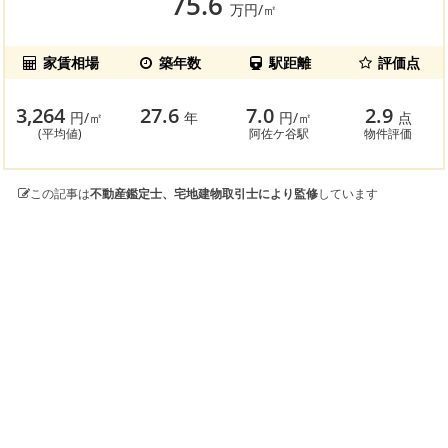
75.6
万円/㎡
家賃相場
築年数
駅距離
評価点
3,264
27.6
7.0
2.9
円/㎡
年
円/㎡
点
(平均値)
阿佐ケ谷駅
物件評価
この記事は
不動産鑑定士、宅地建物取引士により監修
しています