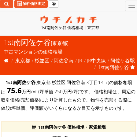
物件価格査定
To
na
1st南阿佐ケ谷 価格相場 | 東京都
1st南阿佐ケ谷
[東京都]
中古マンションの価格相場
東京都
杉並区
阿佐谷南
JR
JR中央線
阿佐ケ谷駅
1st南阿佐ケ谷
1st南阿佐ケ谷
(東京都 杉並区 阿佐谷南 3丁目14-7)の価格相場
75.6
は
万円/㎡ (坪単価 250万円/坪)です。 価格相場は、周辺の
取引価格(売却価格)により計算したもので、物件を売却する際に
値段(坪単価、評価額)がいくらになるか目安を示すものです。
1st南阿佐ケ谷 価格相場・家賃相場