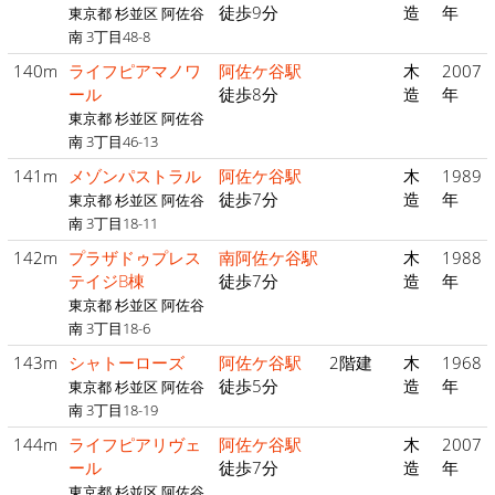
徒歩9分
造
年
東京都 杉並区 阿佐谷
南 3丁目48-8
140m
ライフピアマノワ
阿佐ケ谷駅
木
2007
ール
徒歩8分
造
年
東京都 杉並区 阿佐谷
南 3丁目46-13
141m
メゾンパストラル
阿佐ケ谷駅
木
1989
徒歩7分
造
年
東京都 杉並区 阿佐谷
南 3丁目18-11
142m
プラザドゥプレス
南阿佐ケ谷駅
木
1988
テイジB棟
徒歩7分
造
年
東京都 杉並区 阿佐谷
南 3丁目18-6
143m
シャトーローズ
阿佐ケ谷駅
2階建
木
1968
徒歩5分
造
年
東京都 杉並区 阿佐谷
南 3丁目18-19
144m
ライフピアリヴェ
阿佐ケ谷駅
木
2007
ール
徒歩7分
造
年
東京都 杉並区 阿佐谷