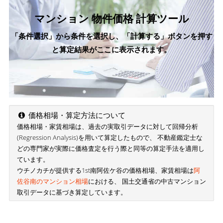
マンション 物件価格 計算ツール
「条件選択」から条件を選択し、「計算する」ボタンを押す
と算定結果がここに表示されます。
価格相場・算定方法について
価格相場・家賃相場は、過去の実取引データに対して回帰分析
(Regression Analysis)を用いて算定したもので、 不動産鑑定士な
どの専門家が実際に価格査定を行う際と同等の算定手法を適用し
ています。
ウチノカチが提供する1st南阿佐ケ谷の価格相場、家賃相場は
阿
佐谷南のマンション相場
における、 国土交通省の中古マンション
取引データに基づき算定しています。