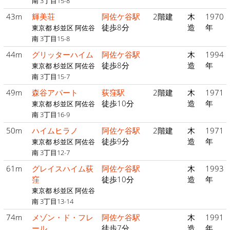
南 3丁目15-8
43m
輝美荘
阿佐ケ谷駅
2階建
木
1970
徒歩8分
造
年
東京都 杉並区 阿佐谷
南 3丁目15-8
44m
グリッターハイム
阿佐ケ谷駅
木
1994
徒歩8分
造
年
東京都 杉並区 阿佐谷
南 3丁目15-7
49m
森谷アパート
荻窪駅
2階建
木
1971
徒歩10分
造
年
東京都 杉並区 阿佐谷
南 3丁目16-9
50m
ハイムヒラノ
阿佐ケ谷駅
2階建
木
1971
徒歩9分
造
年
東京都 杉並区 阿佐谷
南 3丁目12-7
61m
グレイスハイム荻
阿佐ケ谷駅
木
1993
窪
徒歩10分
造
年
東京都 杉並区 阿佐谷
南 3丁目13-14
74m
メゾン・ド・フレ
阿佐ケ谷駅
木
1991
ール
徒歩7分
造
年