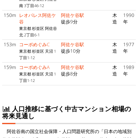
南 3丁目46-12
150m
レオパレス阿佐ケ
阿佐ケ谷駅
木
1990
谷
徒歩9分
造
年
東京都 杉並区 阿佐谷
北 2丁目6-1
153m
コーポめぐみC
阿佐ケ谷駅
木
1977
徒歩10分
造
年
東京都 杉並区 天沼 1
丁目1-12
159m
コーポめぐみA
阿佐ケ谷駅
木
1989
徒歩8分
造
年
東京都 杉並区 天沼 1
丁目1-12
人口推移に基づく中古マンション相場の
将来見通し
阿佐谷南の国立社会保障・人口問題研究所の「日本の地域別