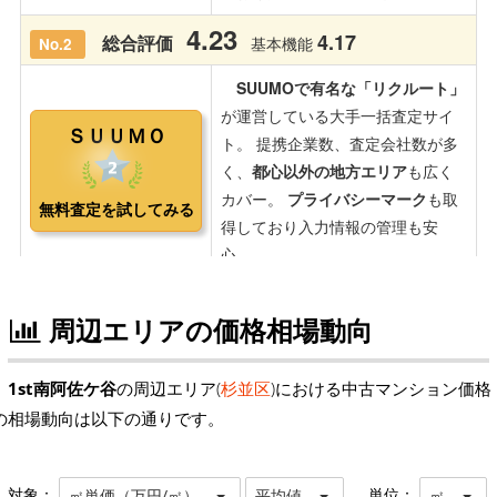
周辺エリアの価格相場動向
1st南阿佐ケ谷
の周辺エリア(
杉並区
)における中古マンション価格
の相場動向は以下の通りです。
対象：
単位：
㎡単価（万円/㎡）
平均値
㎡