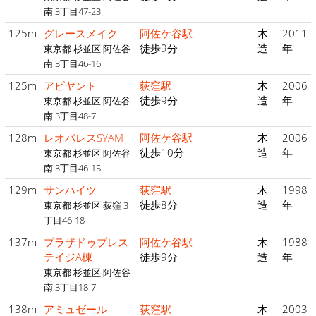
南 3丁目47-23
125m
グレースメイク
阿佐ケ谷駅
木
2011
徒歩9分
造
年
東京都 杉並区 阿佐谷
南 3丁目46-16
125m
アビヤント
荻窪駅
木
2006
徒歩9分
造
年
東京都 杉並区 阿佐谷
南 3丁目48-7
128m
レオパレスSYAM
阿佐ケ谷駅
木
2006
徒歩10分
造
年
東京都 杉並区 阿佐谷
南 3丁目46-15
129m
サンハイツ
荻窪駅
木
1998
徒歩8分
造
年
東京都 杉並区 荻窪 3
丁目46-18
137m
プラザドゥプレス
阿佐ケ谷駅
木
1988
テイジA棟
徒歩9分
造
年
東京都 杉並区 阿佐谷
南 3丁目18-7
138m
アミュゼール
荻窪駅
木
2003