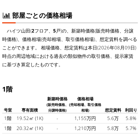
部屋ごとの価格相場
ハイツ山田(
2
フロア、
5
戸)の、新築時価格(販売時価格、分譲
時価格)、価格相場(売却相場、取引価格相場)、想定賃料を調べる
ことができます。 相場価格、想定賃料は本日(2026年08月09日)
時点の周辺地域における過去の類似物件の取引価格、提示家賃
に基づき算定したものです。
1階
新築時価格
価格相場
(販売時価格、
(売却相場、取引価格
号室
専有面積
想定賃料
利回り
分譲時価格)
相場)
1階
19.52㎡
(1K)
-
1,155万円
5.6万
5.8%
1階
20.32㎡
(1K)
-
1,210万円
5.8万
5.7%