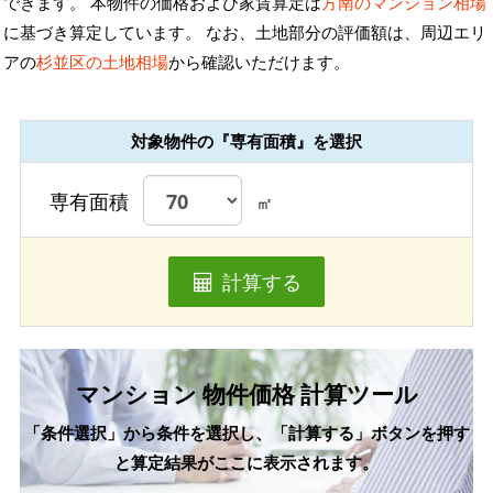
できます。 本物件の価格および家賃算定は
方南のマンション相場
に基づき算定しています。 なお、土地部分の評価額は、周辺エリ
アの
杉並区の土地相場
から確認いただけます。
対象物件の『専有面積』を選択
専有面積
㎡
計算する
マンション 物件価格 計算ツール
「条件選択」から条件を選択し、「計算する」ボタンを押す
と算定結果がここに表示されます。