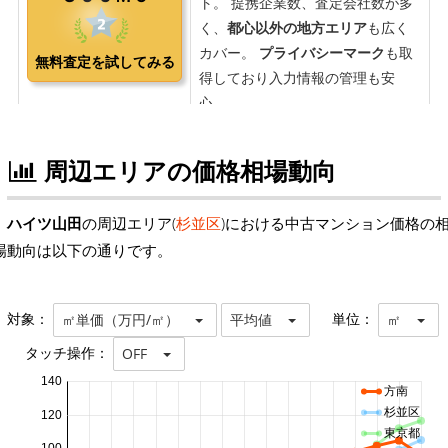
周辺エリアの価格相場動向
ハイツ山田
の周辺エリア(
杉並区
)における中古マンション価格の
場動向は以下の通りです。
対象：
単位：
㎡単価（万円/㎡）
平均値
㎡
タッチ操作：
OFF
140
方南
杉並区
120
東京都