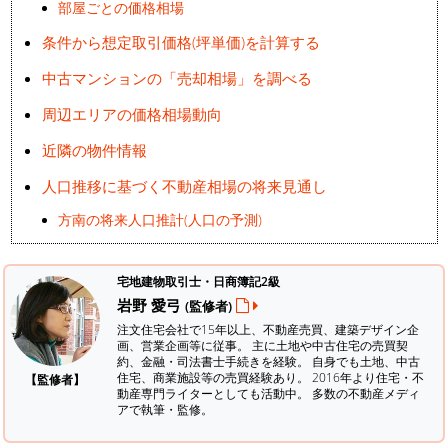
部屋ごとの価格相場
条件から想定取引価格(坪単価)を計算する
中古マンションの「売却相場」を調べる
周辺エリアの価格相場動向
近隣の物件情報
人口推移に基づく不動産相場の将来見通し
方南の将来人口推計(人口の予測)
宅地建物取引士・日商簿記2級
岩野 愛弓
(監修者)
注文住宅会社で15年以上、不動産売買、建築デザイン企
画、営業企画等に従事。 主に土地や中古住宅の売買契
約、金融・司法書士手続きを経験。
自身でも土地、中古
住宅、商業施設等の売買経験あり。 2016年より住宅・不
【監修者】
動産専門ライターとしても活動中。 多数の不動産メディ
アで執筆・監修。