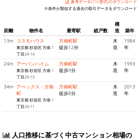
参考データ(CSV形式)のダウンロード
※条件が類似する過去の取引データをダウンロード
構
距離
物件名
最寄駅
総戸数
造
築年
13m
コスモハウス
方南町駅
木
1984
徒歩12分
造
年
東京都 杉並区 方南 1
丁目29-14
24m
アーバンハイム
方南町駅
木
1993
徒歩9分
造
年
東京都 杉並区 方南 1
丁目29-13
34m
アペックス・方南
方南町駅
木
2013
町
徒歩8分
造
年
東京都 杉並区 方南 1
丁目29-11
人口推移に基づく中古マンション相場の