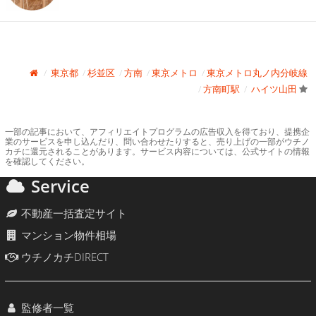
東京都
杉並区
方南
東京メトロ
東京メトロ丸ノ内分岐線
方南町駅
ハイツ山田
一部の記事において、アフィリエイトプログラムの広告収入を得ており、提携企
業のサービスを申し込んだり、問い合わせたりすると、売り上げの一部がウチノ
カチに還元されることがあります。サービス内容については、公式サイトの情報
を確認してください。
Service
不動産一括査定サイト
マンション物件相場
ウチノカチDIRECT
監修者一覧