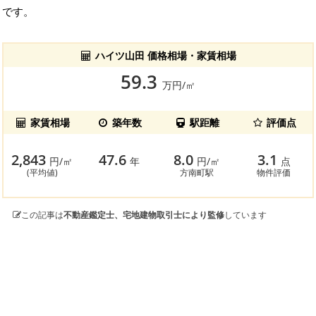
です。
ハイツ山田 価格相場・家賃相場
59.3
万円/㎡
家賃相場
築年数
駅距離
評価点
2,843
47.6
8.0
3.1
円/㎡
年
円/㎡
点
(平均値)
方南町駅
物件評価
この記事は
不動産鑑定士、宅地建物取引士により監修
しています