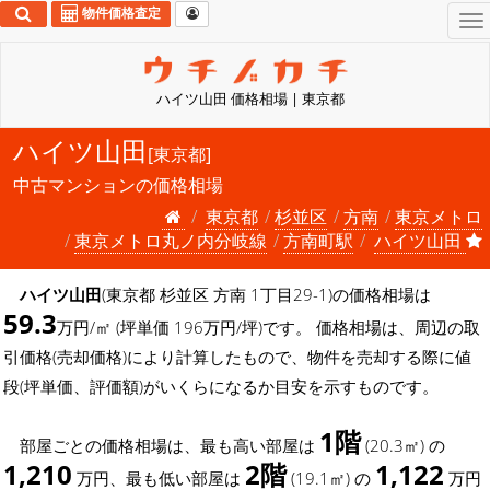
物件価格査定
To
na
ハイツ山田 価格相場 | 東京都
ハイツ山田
[東京都]
中古マンションの価格相場
東京都
杉並区
方南
東京メトロ
東京メトロ丸ノ内分岐線
方南町駅
ハイツ山田
ハイツ山田
(東京都 杉並区 方南 1丁目29-1)の価格相場は
59.3
万円/㎡ (坪単価 196万円/坪)です。 価格相場は、周辺の取
引価格(売却価格)により計算したもので、物件を売却する際に値
段(坪単価、評価額)がいくらになるか目安を示すものです。
1階
部屋ごとの価格相場は、最も高い部屋は
(20.3㎡) の
1,210
2階
1,122
万円、最も低い部屋は
(19.1㎡) の
万円