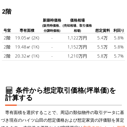
2階
新築時価格
価格相場
(販売時価格、
(売却相場、取引価格
号室
専有面積
想定賃料
利回り
分譲時価格)
相場)
2階
19.05㎡
(2K)
-
1,122万円
5.4万
5.8%
2階
19.48㎡
(1K)
-
1,152万円
5.5万
5.8%
2階
20.32㎡
(1K)
-
1,210万円
5.8万
5.7%
条件から想定取引価格(坪単価)を
計算する
専有面積を選択することで、周辺の類似物件の取引データに基
づき現在のハイツ山田の想定価格および想定家賃の評価額を算定