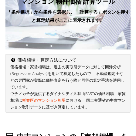
マンション 物件価格 計算ツール
「条件選択」から条件を選択し、「計算する」ボタンを押す
と算定結果がここに表示されます。
価格相場・算定方法について
価格相場・家賃相場は、過去の実取引データに対して回帰分析
(Regression Analysis)を用いて算定したもので、 不動産鑑定士な
どの専門家が実際に価格査定を行う際と同等の算定手法を適用し
ています。
ウチノカチが提供するダイナシティ久我山EASTの価格相場、家賃
相場は
杉並区のマンション相場
における、 国土交通省の中古マン
ション取引データに基づき算定しています。