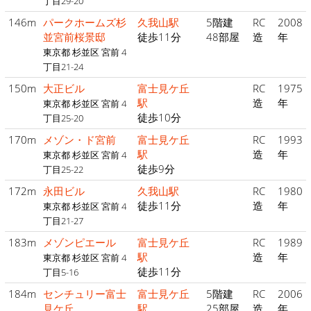
丁目29-20
146m
パークホームズ杉
久我山駅
5階建
RC
2008
並宮前桜景邸
徒歩11分
48部屋
造
年
東京都 杉並区 宮前 4
丁目21-24
150m
大正ビル
富士見ケ丘
RC
1975
駅
造
年
東京都 杉並区 宮前 4
徒歩10分
丁目25-20
170m
メゾン・ド宮前
富士見ケ丘
RC
1993
駅
造
年
東京都 杉並区 宮前 4
徒歩9分
丁目25-22
172m
永田ビル
久我山駅
RC
1980
徒歩11分
造
年
東京都 杉並区 宮前 4
丁目21-27
183m
メゾンピエール
富士見ケ丘
RC
1989
駅
造
年
東京都 杉並区 宮前 4
徒歩11分
丁目5-16
184m
センチュリー富士
富士見ケ丘
5階建
RC
2006
見ケ丘
駅
25部屋
造
年