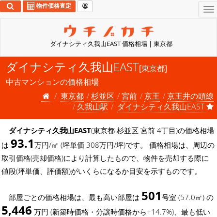
物件価格査定
To
na
ダイナシティ久我山EAST 価格相場 | 東京都
ダイナシティ久我山EAST
[東京都]
中古マンションの価格相場
東京都
杉並区
宮前
京王
京王井の頭線
久我山駅
ダイナシティ久我山EAST
ダイナシティ久我山EAST
(東京都 杉並区 宮前 4丁目)の価格相場
93.1
は
万円/㎡ (坪単価 308万円/坪)です。 価格相場は、周辺の
取引価格(売却価格)により計算したもので、物件を売却する際に
値段(坪単価、評価額)がいくらになるか目安を示すものです。
501
部屋ごとの価格相場は、最も高い部屋は
号室 (57.0㎡) の
5,446
万円 (新築時価格・分譲時価格から+14.7%)、最も低い