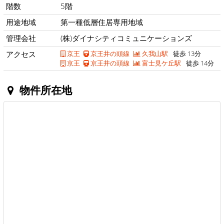
階数
5階
用途地域
第一種低層住居専用地域
管理会社
(株)ダイナシティコミュニケーションズ
アクセス
京王
京王井の頭線
久我山駅
徒歩 13分
京王
京王井の頭線
富士見ケ丘駅
徒歩 14分
物件所在地