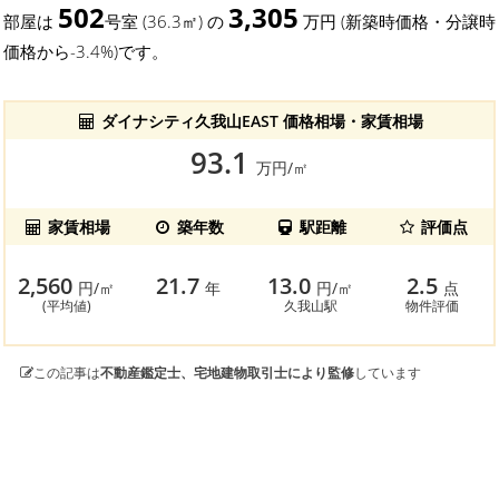
502
3,305
部屋は
号室 (36.3㎡) の
万円 (新築時価格・分譲時
価格から-3.4%)です。
ダイナシティ久我山EAST 価格相場・家賃相場
93.1
万円/㎡
家賃相場
築年数
駅距離
評価点
2,560
21.7
13.0
2.5
円/㎡
年
円/㎡
点
(平均値)
久我山駅
物件評価
この記事は
不動産鑑定士、宅地建物取引士により監修
しています