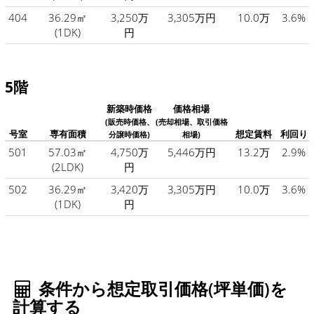
404
36.29㎡
3,250万
3,305万円
10.0万
3.6%
(1DK)
円
5階
新築時価格
価格相場
(販売時価格、
(売却相場、取引価格
号室
専有面積
想定賃料
利回り
分譲時価格)
相場)
501
57.03㎡
4,750万
5,446万円
13.2万
2.9%
(2LDK)
円
502
36.29㎡
3,420万
3,305万円
10.0万
3.6%
(1DK)
円
条件から想定取引価格(坪単価)を
計算する