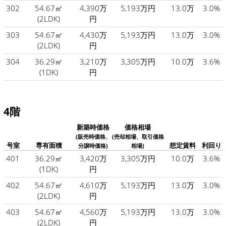
302
54.67㎡
4,390万
5,193万円
13.0万
3.0%
(2LDK)
円
303
54.67㎡
4,430万
5,193万円
13.0万
3.0%
(2LDK)
円
304
36.29㎡
3,210万
3,305万円
10.0万
3.6%
(1DK)
円
4階
新築時価格
価格相場
(販売時価格、
(売却相場、取引価格
号室
専有面積
想定賃料
利回り
分譲時価格)
相場)
401
36.29㎡
3,420万
3,305万円
10.0万
3.6%
(1DK)
円
402
54.67㎡
4,610万
5,193万円
13.0万
3.0%
(2LDK)
円
403
54.67㎡
4,560万
5,193万円
13.0万
3.0%
(2LDK)
円