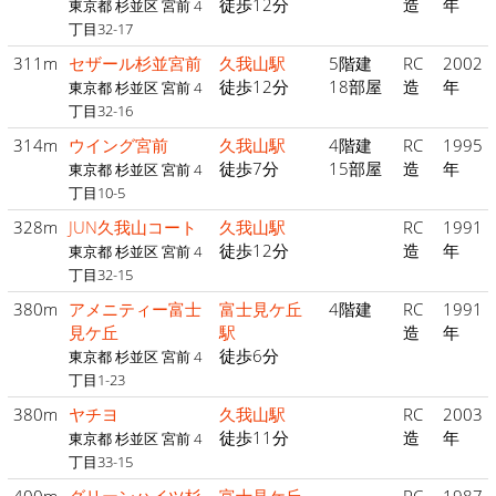
徒歩12分
造
年
東京都 杉並区 宮前 4
丁目32-17
311m
セザール杉並宮前
久我山駅
5階建
RC
2002
徒歩12分
18部屋
造
年
東京都 杉並区 宮前 4
丁目32-16
314m
ウイング宮前
久我山駅
4階建
RC
1995
徒歩7分
15部屋
造
年
東京都 杉並区 宮前 4
丁目10-5
328m
JUN久我山コート
久我山駅
RC
1991
徒歩12分
造
年
東京都 杉並区 宮前 4
丁目32-15
380m
アメニティー富士
富士見ケ丘
4階建
RC
1991
見ケ丘
駅
造
年
徒歩6分
東京都 杉並区 宮前 4
丁目1-23
380m
ヤチヨ
久我山駅
RC
2003
徒歩11分
造
年
東京都 杉並区 宮前 4
丁目33-15
400m
グリーンハイツ杉
富士見ケ丘
RC
1987