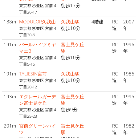
徒歩17分
東京都 杉並区 宮前 4
丁目26-17
188m
MODULOR久我山
久我山駅
4階建
RC
2007
徒歩10分
造
年
東京都 杉並区 宮前 4
丁目30-6
191m
パールハイツミヤ
富士見ケ丘
RC
1996
マエB
駅
造
年
徒歩10分
東京都 杉並区 宮前 4
丁目5-16
191m
TALIESIN宮前
久我山駅
RC
1986
徒歩10分
造
年
東京都 杉並区 宮前 4
丁目20-12
193m
エクレールガーデ
富士見ケ丘
RC
1995
ン富士見ケ丘
駅
造
年
徒歩9分
東京都 杉並区 宮前 4
丁目25-23
201m
宮前グリーンハイ
富士見ケ丘
RC
1982
ツ
駅
造
年