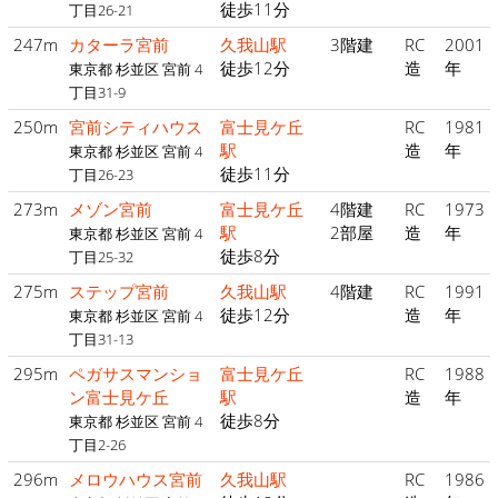
徒歩11分
丁目26-21
247m
カターラ宮前
久我山駅
3階建
RC
2001
徒歩12分
造
年
東京都 杉並区 宮前 4
丁目31-9
250m
宮前シティハウス
富士見ケ丘
RC
1981
駅
造
年
東京都 杉並区 宮前 4
徒歩11分
丁目26-23
273m
メゾン宮前
富士見ケ丘
4階建
RC
1973
駅
2部屋
造
年
東京都 杉並区 宮前 4
徒歩8分
丁目25-32
275m
ステップ宮前
久我山駅
4階建
RC
1991
徒歩12分
造
年
東京都 杉並区 宮前 4
丁目31-13
295m
ペガサスマンショ
富士見ケ丘
RC
1988
ン富士見ケ丘
駅
造
年
徒歩8分
東京都 杉並区 宮前 4
丁目2-26
296m
メロウハウス宮前
久我山駅
RC
1986