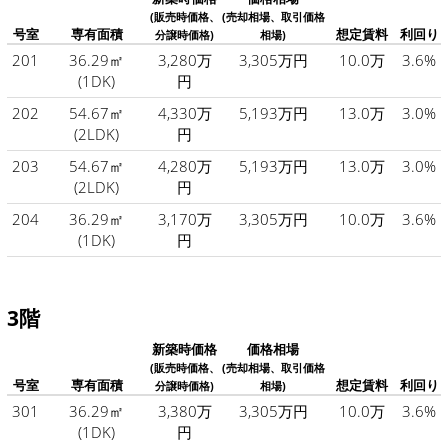
(販売時価格、
(売却相場、取引価格
号室
専有面積
想定賃料
利回り
分譲時価格)
相場)
201
36.29㎡
3,280万
3,305万円
10.0万
3.6%
(1DK)
円
202
54.67㎡
4,330万
5,193万円
13.0万
3.0%
(2LDK)
円
203
54.67㎡
4,280万
5,193万円
13.0万
3.0%
(2LDK)
円
204
36.29㎡
3,170万
3,305万円
10.0万
3.6%
(1DK)
円
3階
新築時価格
価格相場
(販売時価格、
(売却相場、取引価格
号室
専有面積
想定賃料
利回り
分譲時価格)
相場)
301
36.29㎡
3,380万
3,305万円
10.0万
3.6%
(1DK)
円