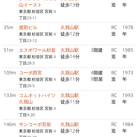
山イースト
徒歩13分
造
年
東京都 杉並区 宮前 4
丁目23-11
35m
渡部ビル
久我山駅
RC
1978
徒歩12分
造
年
東京都 杉並区 宮前 4
丁目23-12
51m
エスポワール杉並
久我山駅
3階建
RC
1985
徒歩14分
造
年
東京都 杉並区 宮前 4
丁目28-3
109m
コーポ西宮
久我山駅
4階建
RC
1973
徒歩11分
9部屋
造
年
東京都 杉並区 宮前 4
丁目29-5
133m
コムネットハイツ
久我山駅
RC
1993
久我山
徒歩11分
造
年
東京都 杉並区 宮前 4
丁目9-20
146m
サンコーポ宮前
久我山駅
RC
1984
徒歩12分
造
年
東京都 杉並区 宮前 4