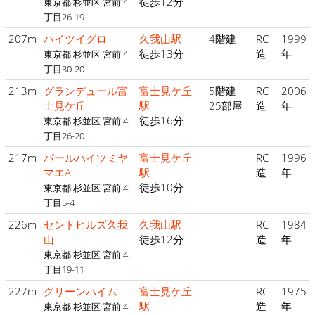
徒歩12分
東京都 杉並区 宮前 4
丁目26-19
207m
ハイツイグロ
久我山駅
4階建
RC
1999
徒歩13分
造
年
東京都 杉並区 宮前 4
丁目30-20
213m
グランデュール富
富士見ケ丘
5階建
RC
2006
士見ケ丘
駅
25部屋
造
年
徒歩16分
東京都 杉並区 宮前 4
丁目26-20
217m
パールハイツミヤ
富士見ケ丘
RC
1996
マエA
駅
造
年
徒歩10分
東京都 杉並区 宮前 4
丁目5-4
226m
セントヒルズ久我
久我山駅
RC
1984
山
徒歩12分
造
年
東京都 杉並区 宮前 4
丁目19-11
227m
グリーンハイム
富士見ケ丘
RC
1975
駅
造
年
東京都 杉並区 宮前 4