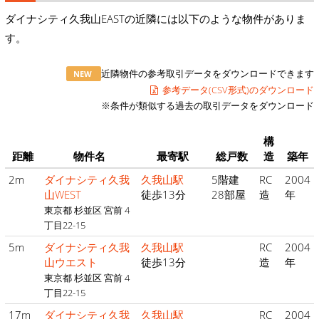
ダイナシティ久我山EASTの近隣には以下のような物件がありま
す。
近隣物件の参考取引データをダウンロードできます
NEW
参考データ(CSV形式)のダウンロード
※条件が類似する過去の取引データをダウンロード
構
距離
物件名
最寄駅
総戸数
造
築年
2m
ダイナシティ久我
久我山駅
5階建
RC
2004
山WEST
徒歩13分
28部屋
造
年
東京都 杉並区 宮前 4
丁目22-15
5m
ダイナシティ久我
久我山駅
RC
2004
山ウエスト
徒歩13分
造
年
東京都 杉並区 宮前 4
丁目22-15
17m
ダイナシティ久我
久我山駅
RC
2004