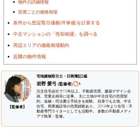
物件の詳細情報
部屋ごとの価格相場
条件から想定取引価格(坪単価)を計算する
中古マンションの「売却相場」を調べる
周辺エリアの価格相場動向
近隣の物件情報
宅地建物取引士・日商簿記2級
岩野 愛弓
(監修者)
注文住宅会社で15年以上、不動産売買、建築デザイン企
画、営業企画等に従事。 主に土地や中古住宅の売買契
約、金融・司法書士手続きを経験。
自身でも土地、中古
住宅、商業施設等の売買経験あり。 2016年より住宅・不
【監修者】
動産専門ライターとしても活動中。 多数の不動産メディ
アで執筆・監修。