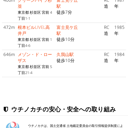
並
駅
造
年
徒歩7分
東京都 杉並区 宮前 4
丁目1-1
472m
根本ビルLIVEL高
富士見ケ丘
RC
1985
井戸
駅
造
年
徒歩10分
東京都 杉並区 宮前 1
丁目4-6
646m
メゾン・ド・ロー
久我山駅
RC
1984
ザス
徒歩10分
造
年
東京都 杉並区 宮前 5
丁目21-4
ウチノカチの安心・安全への取り組み
ウチノカチは、国土交通省 土地鑑定委員会の取引情報提供制度によ