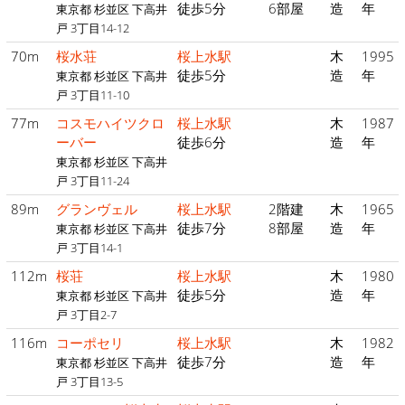
徒歩5分
6部屋
造
年
東京都 杉並区 下高井
戸 3丁目14-12
70m
桜水荘
桜上水駅
木
1995
徒歩5分
造
年
東京都 杉並区 下高井
戸 3丁目11-10
77m
コスモハイツクロ
桜上水駅
木
1987
ーバー
徒歩6分
造
年
東京都 杉並区 下高井
戸 3丁目11-24
89m
グランヴェル
桜上水駅
2階建
木
1965
徒歩7分
8部屋
造
年
東京都 杉並区 下高井
戸 3丁目14-1
112m
桜荘
桜上水駅
木
1980
徒歩5分
造
年
東京都 杉並区 下高井
戸 3丁目2-7
116m
コーポセリ
桜上水駅
木
1982
徒歩7分
造
年
東京都 杉並区 下高井
戸 3丁目13-5