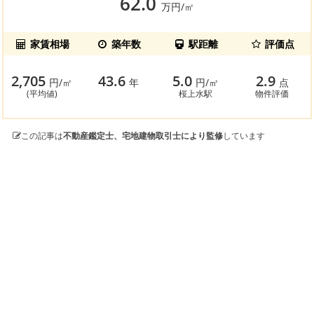
62.0
万円/㎡
家賃相場
築年数
駅距離
評価点
2,705
43.6
5.0
2.9
円/㎡
年
円/㎡
点
(平均値)
桜上水駅
物件評価
この記事は
不動産鑑定士、宅地建物取引士により監修
しています