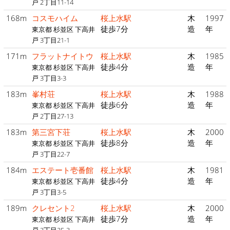
戸 2丁目11-14
168m
コスモハイム
桜上水駅
木
1997
徒歩7分
造
年
東京都 杉並区 下高井
戸 3丁目21-1
171m
フラットナイトウ
桜上水駅
木
1985
徒歩4分
造
年
東京都 杉並区 下高井
戸 3丁目3-3
183m
峯村荘
桜上水駅
木
1988
徒歩6分
造
年
東京都 杉並区 下高井
戸 2丁目27-13
183m
第三宮下荘
桜上水駅
木
2000
徒歩8分
造
年
東京都 杉並区 下高井
戸 3丁目22-7
184m
エステート壱番館
桜上水駅
木
1981
徒歩4分
造
年
東京都 杉並区 下高井
戸 3丁目3-5
189m
クレセント2
桜上水駅
木
2000
徒歩7分
造
年
東京都 杉並区 下高井