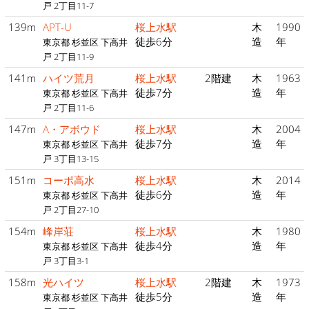
戸 2丁目11-7
139m
APT-U
桜上水駅
木
1990
徒歩6分
造
年
東京都 杉並区 下高井
戸 2丁目11-9
141m
ハイツ荒月
桜上水駅
2階建
木
1963
徒歩7分
造
年
東京都 杉並区 下高井
戸 2丁目11-6
147m
A・アボウド
桜上水駅
木
2004
徒歩7分
造
年
東京都 杉並区 下高井
戸 3丁目13-15
151m
コーポ高水
桜上水駅
木
2014
徒歩6分
造
年
東京都 杉並区 下高井
戸 2丁目27-10
154m
峰岸荘
桜上水駅
木
1980
徒歩4分
造
年
東京都 杉並区 下高井
戸 3丁目3-1
158m
光ハイツ
桜上水駅
2階建
木
1973
徒歩5分
造
年
東京都 杉並区 下高井