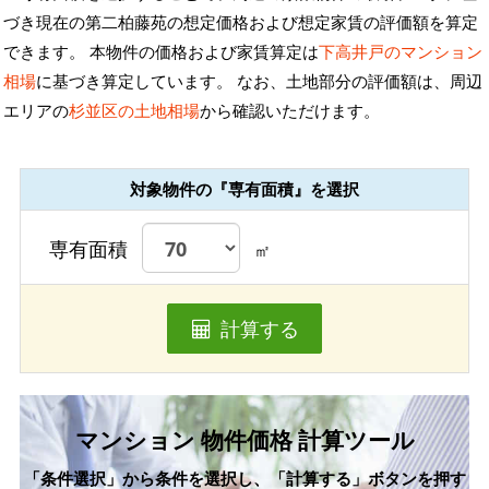
づき現在の第二柏藤苑の想定価格および想定家賃の評価額を算定
できます。 本物件の価格および家賃算定は
下高井戸のマンション
相場
に基づき算定しています。 なお、土地部分の評価額は、周辺
エリアの
杉並区の土地相場
から確認いただけます。
対象物件の『専有面積』を選択
専有面積
㎡
計算する
マンション 物件価格 計算ツール
「条件選択」から条件を選択し、「計算する」ボタンを押す