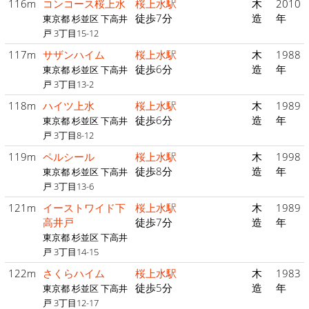
116m
コンコース桜上水
桜上水駅
木
2010
徒歩7分
造
年
東京都 杉並区 下高井
戸 3丁目15-12
117m
サザンハイム
桜上水駅
木
1988
徒歩6分
造
年
東京都 杉並区 下高井
戸 3丁目13-2
118m
ハイツ上水
桜上水駅
木
1989
徒歩6分
造
年
東京都 杉並区 下高井
戸 3丁目8-12
119m
ペルシール
桜上水駅
木
1998
徒歩8分
造
年
東京都 杉並区 下高井
戸 3丁目13-6
121m
イーストワイド下
桜上水駅
木
1989
高井戸
徒歩7分
造
年
東京都 杉並区 下高井
戸 3丁目14-15
122m
さくらハイム
桜上水駅
木
1983
徒歩5分
造
年
東京都 杉並区 下高井
戸 3丁目12-17