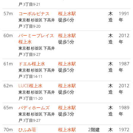
戸 3丁目9-21
57m
コーポルピナス
桜上水駅
木
1991
徒歩6分
造
年
東京都 杉並区 下高井
戸 3丁目9-20
60m
バーミープレイス
桜上水駅
木
2012
桜上水
徒歩5分
造
年
東京都 杉並区 下高井
戸 3丁目9-27
61m
ドエル桜上水
桜上水駅
木
1987
徒歩5分
造
年
東京都 杉並区 下高井
戸 3丁目14-11
62m
LUCE桜上水
桜上水駅
木
2012
徒歩6分
造
年
東京都 杉並区 下高井
戸 3丁目11-20
65m
パディホームズ
桜上水駅
木
1989
徒歩3分
造
年
東京都 杉並区 下高井
戸 3丁目9-27
70m
ひふみ荘
桜上水駅
2階建
木
1972