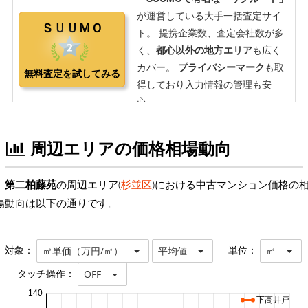
周辺エリアの価格相場動向
第二柏藤苑
の周辺エリア(
杉並区
)における中古マンション価格の
場動向は以下の通りです。
対象：
単位：
㎡単価（万円/㎡）
平均値
㎡
タッチ操作：
OFF
140
下高井戸