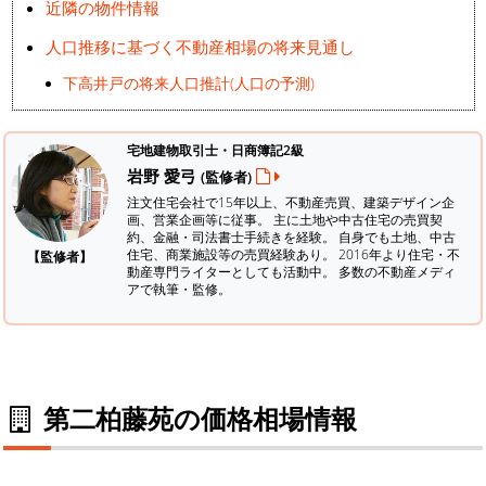
近隣の物件情報
人口推移に基づく不動産相場の将来見通し
下高井戸の将来人口推計(人口の予測)
宅地建物取引士・日商簿記2級
岩野 愛弓
(監修者)
注文住宅会社で15年以上、不動産売買、建築デザイン企
画、営業企画等に従事。 主に土地や中古住宅の売買契
約、金融・司法書士手続きを経験。
自身でも土地、中古
住宅、商業施設等の売買経験あり。 2016年より住宅・不
【監修者】
動産専門ライターとしても活動中。 多数の不動産メディ
アで執筆・監修。
第二柏藤苑の価格相場情報