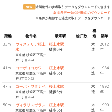
近隣物件の参考取引データをダウンロードできます
NEW
参考データ(CSV形式)のダウンロード
※条件が類似する過去の取引データをダウンロード
構
距離
物件名
最寄駅
総戸数
造
築年
33m
ウィステリア桜上
桜上水駅
木
2012
水
徒歩5分
造
年
東京都 杉並区 下高井
戸 3丁目9-24
41m
コーポヨコカワ
桜上水駅
木
1984
徒歩5分
造
年
東京都 杉並区 下高井
戸 3丁目9-22
47m
コーポ・ワタナベ
桜上水駅
木
1992
徒歩5分
造
年
東京都 杉並区 下高井
戸 3丁目9-24
50m
ヴィラリスヴラン
桜上水駅
木
1990
徒歩6分
造
年
東京都 杉並区 下高井