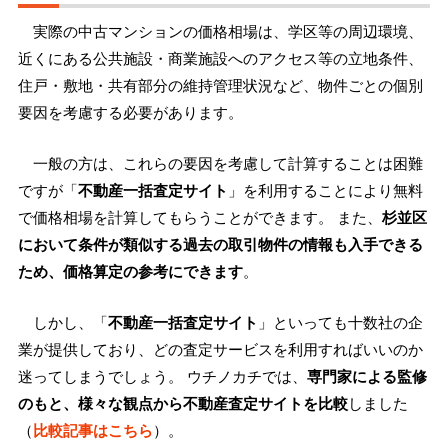
実際の中古マンションの価格相場は、学区等の周辺環境、
近くにある公共施設・商業施設へのアクセス等の立地条件、
住戸・敷地・共有部分の維持管理状況など、物件ごとの個別
要因を考慮する必要があります。
一般の方は、これらの要因を考慮して計算することは困難
ですが「
不動産一括査定サイト
」を利用することにより無料
で価格相場を計算してもらうことができます。 また、
杉並区
において条件が類似する過去の取引物件の情報も入手できる
ため、価格算定の参考にできます
。
しかし、「
不動産一括査定サイト
」といっても十数社の企
業が提供しており、どの査定サービスを利用すればいいのか
迷ってしまうでしょう。 ウチノカチでは、
専門家による監修
のもと、様々な観点から不動産査定サイトを比較
しました
（
比較記事はこちら
）。