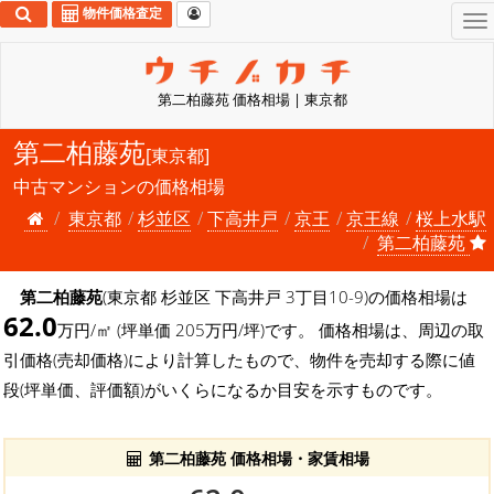
物件価格査定
To
na
第二柏藤苑 価格相場 | 東京都
第二柏藤苑
[東京都]
中古マンションの価格相場
東京都
杉並区
下高井戸
京王
京王線
桜上水駅
第二柏藤苑
第二柏藤苑
(東京都 杉並区 下高井戸 3丁目10-9)の価格相場は
62.0
万円/㎡ (坪単価 205万円/坪)です。 価格相場は、周辺の取
引価格(売却価格)により計算したもので、物件を売却する際に値
段(坪単価、評価額)がいくらになるか目安を示すものです。
第二柏藤苑 価格相場・家賃相場