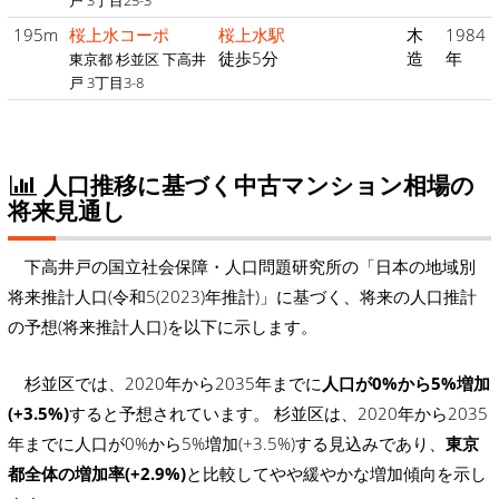
戸 3丁目25-3
195m
桜上水コーポ
桜上水駅
木
1984
徒歩5分
造
年
東京都 杉並区 下高井
戸 3丁目3-8
人口推移に基づく中古マンション相場の
将来見通し
下高井戸の国立社会保障・人口問題研究所の「日本の地域別
将来推計人口(令和5(2023)年推計)」に基づく、将来の人口推計
の予想(将来推計人口)を以下に示します。
杉並区では、2020年から2035年までに
人口が0%から5%増加
(+3.5%)
すると予想されています。 杉並区は、2020年から2035
年までに人口が0%から5%増加(+3.5%)する見込みであり、
東京
都全体の増加率(+2.9%)
と比較してやや緩やかな増加傾向を示し