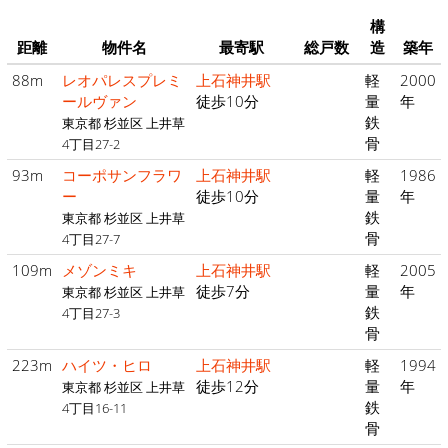
構
距離
物件名
最寄駅
総戸数
造
築年
88m
レオパレスプレミ
上石神井駅
軽
2000
ールヴァン
徒歩10分
量
年
鉄
東京都 杉並区 上井草
骨
4丁目27-2
93m
コーポサンフラワ
上石神井駅
軽
1986
ー
徒歩10分
量
年
鉄
東京都 杉並区 上井草
骨
4丁目27-7
109m
メゾンミキ
上石神井駅
軽
2005
徒歩7分
量
年
東京都 杉並区 上井草
鉄
4丁目27-3
骨
223m
ハイツ・ヒロ
上石神井駅
軽
1994
徒歩12分
量
年
東京都 杉並区 上井草
鉄
4丁目16-11
骨