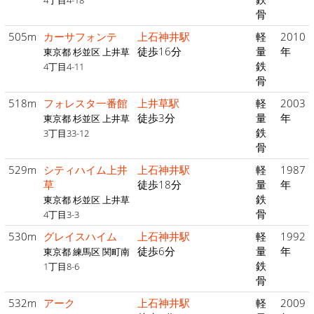
4丁目4-18
骨
505m
カーサフォンテ
上石神井駅
軽
2010
徒歩16分
量
年
東京都 杉並区 上井草
鉄
4丁目4-11
骨
518m
フォレスタ一番館
上井草駅
軽
2003
徒歩3分
量
年
東京都 杉並区 上井草
鉄
3丁目33-12
骨
529m
シティハイム上井
上石神井駅
軽
1987
草
徒歩18分
量
年
鉄
東京都 杉並区 上井草
骨
4丁目3-3
530m
グレイスハイム
上石神井駅
軽
1992
徒歩6分
量
年
東京都 練馬区 関町南
鉄
1丁目8-6
骨
532m
アーク
上石神井駅
軽
2009