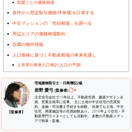
部屋ごとの価格相場
条件から想定取引価格(坪単価)を計算する
中古マンションの「売却相場」を調べる
周辺エリアの価格相場動向
近隣の物件情報
人口推移に基づく不動産相場の将来見通し
上井草の将来人口推計(人口の予測)
宅地建物取引士・日商簿記2級
岩野 愛弓
(監修者)
注文住宅会社で15年以上、不動産売買、建築デザイン企
画、営業企画等に従事。 主に土地や中古住宅の売買契
約、金融・司法書士手続きを経験。
自身でも土地、中古
住宅、商業施設等の売買経験あり。 2016年より住宅・不
【監修者】
動産専門ライターとしても活動中。 多数の不動産メディ
アで執筆・監修。