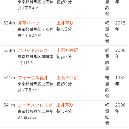
徒歩2分
量
年
東京都 練馬区 上石神
鉄
井 1丁目4-15
骨
534m
井草ハイツ
上井草駅
軽
2015
徒歩2分
量
年
東京都 練馬区 下石神
鉄
井 4丁目27-14
骨
538m
ホワイトパレス
上石神井駅
軽
2008
徒歩7分
量
年
東京都 練馬区 関町南
鉄
1丁目8-5
骨
541m
フォーブル福井
上石神井駅
軽
1985
徒歩4分
量
年
東京都 練馬区 上石神
鉄
井 2丁目22-3
骨
541m
コーナスフロリダ
上井草駅
軽
2006
徒歩4分
量
年
東京都 杉並区 上井草
鉄
3丁目29-25
骨