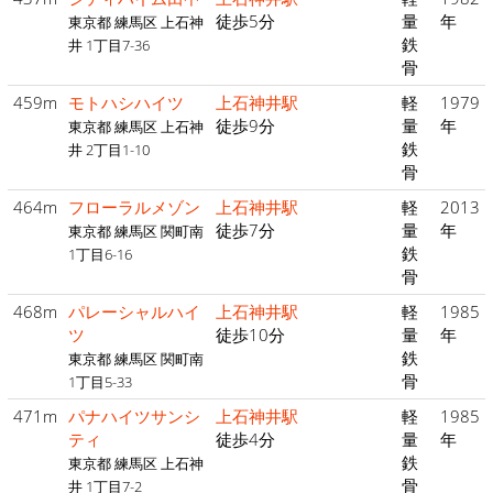
徒歩5分
量
年
東京都 練馬区 上石神
鉄
井 1丁目7-36
骨
459m
モトハシハイツ
上石神井駅
軽
1979
徒歩9分
量
年
東京都 練馬区 上石神
鉄
井 2丁目1-10
骨
464m
フローラルメゾン
上石神井駅
軽
2013
徒歩7分
量
年
東京都 練馬区 関町南
鉄
1丁目6-16
骨
468m
パレーシャルハイ
上石神井駅
軽
1985
ツ
徒歩10分
量
年
鉄
東京都 練馬区 関町南
骨
1丁目5-33
471m
パナハイツサンシ
上石神井駅
軽
1985
ティ
徒歩4分
量
年
鉄
東京都 練馬区 上石神
骨
井 1丁目7-2