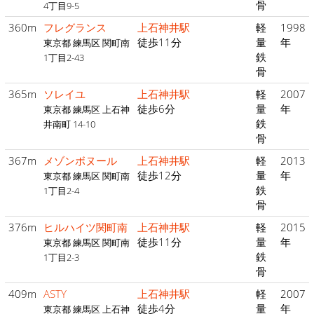
骨
4丁目9-5
360m
フレグランス
上石神井駅
軽
1998
徒歩11分
量
年
東京都 練馬区 関町南
鉄
1丁目2-43
骨
365m
ソレイユ
上石神井駅
軽
2007
徒歩6分
量
年
東京都 練馬区 上石神
鉄
井南町 14-10
骨
367m
メゾンボヌール
上石神井駅
軽
2013
徒歩12分
量
年
東京都 練馬区 関町南
鉄
1丁目2-4
骨
376m
ヒルハイツ関町南
上石神井駅
軽
2015
徒歩11分
量
年
東京都 練馬区 関町南
鉄
1丁目2-3
骨
409m
ASTY
上石神井駅
軽
2007
徒歩4分
量
年
東京都 練馬区 上石神