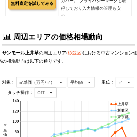
周辺エリアの価格相場動向
サンモール上井草
の周辺エリア(
杉並区
)における中古マンション
格の相場動向は以下の通りです。
対象：
単位：
㎡単価（万円/㎡）
平均値
㎡
タッチ操作：
OFF
140
上井草
杉並区
120
東京都
100
80