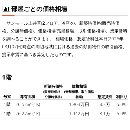
部屋ごとの価格相場
サンモール上井草(
2
フロア、
4
戸)の、新築時価格(販売時価
格、分譲時価格)、価格相場(売却相場、取引価格相場)、想定賃料
を調べることができます。 相場価格、想定賃料は本日(2026年
08月07日)時点の周辺地域における過去の類似物件の取引価格、
提示家賃に基づき算定したものです。
1階
新築時価格
価格相場
(販売時価格、
(売却相場、取引価格
号室
専有面積
想定賃料
利回り
分譲時価格)
相場)
1階
26.52㎡
(1K)
-
1,963万円
8.2万
5.0%
1階
26.27㎡
(1K)
-
1,942万円
8.1万
5.0%