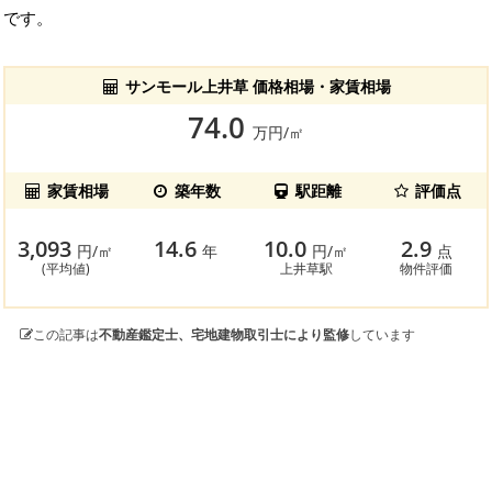
です。
サンモール上井草 価格相場・家賃相場
74.0
万円/㎡
家賃相場
築年数
駅距離
評価点
3,093
14.6
10.0
2.9
円/㎡
年
円/㎡
点
(平均値)
上井草駅
物件評価
この記事は
不動産鑑定士、宅地建物取引士により監修
しています