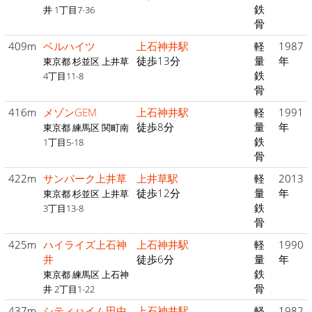
鉄
井 1丁目7-36
骨
409m
ベルハイツ
上石神井駅
軽
1987
徒歩13分
量
年
東京都 杉並区 上井草
鉄
4丁目11-8
骨
416m
メゾンGEM
上石神井駅
軽
1991
徒歩8分
量
年
東京都 練馬区 関町南
鉄
1丁目5-18
骨
422m
サンパーク上井草
上井草駅
軽
2013
徒歩12分
量
年
東京都 杉並区 上井草
鉄
3丁目13-8
骨
425m
ハイライズ上石神
上石神井駅
軽
1990
井
徒歩6分
量
年
鉄
東京都 練馬区 上石神
骨
井 2丁目1-22
437m
シティハイム田中
上石神井駅
軽
1982