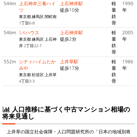
544m
上石神井三養ハイ
上石神井駅
軽
1990
ツ
徒歩10分
量
年
鉄
東京都 練馬区 関町南
骨
1丁目6-8
546m
S.Kハウス
上石神井駅
軽
2005
徒歩2分
量
年
東京都 練馬区 上石神
鉄
井 2丁目22-7
骨
552m
シティハイムたか
上井草駅
軽
1986
みや
徒歩17分
量
年
鉄
東京都 杉並区 上井草
骨
4丁目3-3
人口推移に基づく中古マンション相場の
将来見通し
上井草の国立社会保障・人口問題研究所の「日本の地域別将