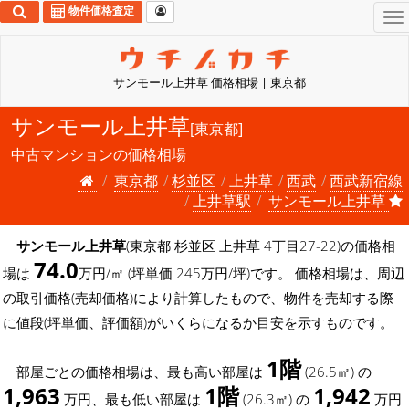
物件価格査定
To
na
サンモール上井草 価格相場 | 東京都
サンモール上井草
[東京都]
中古マンションの価格相場
東京都
杉並区
上井草
西武
西武新宿線
上井草駅
サンモール上井草
サンモール上井草
(東京都 杉並区 上井草 4丁目27-22)の価格相
74.0
場は
万円/㎡ (坪単価 245万円/坪)です。 価格相場は、周辺
の取引価格(売却価格)により計算したもので、物件を売却する際
に値段(坪単価、評価額)がいくらになるか目安を示すものです。
1階
部屋ごとの価格相場は、最も高い部屋は
(26.5㎡) の
1,963
1階
1,942
万円、最も低い部屋は
(26.3㎡) の
万円