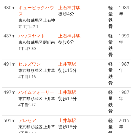
480m
キュービックハウ
上石神井駅
軽
1989
ス
徒歩4分
量
年
鉄
東京都 練馬区 上石神
骨
井 1丁目7-1
487m
ハウスヤマト
上石神井駅
軽
1999
徒歩6分
量
年
東京都 練馬区 関町南
鉄
1丁目7-30
骨
491m
ヒルズワン
上井草駅
軽
1987
徒歩15分
量
年
東京都 杉並区 上井草
鉄
4丁目1-16
骨
497m
ハイムフォーリー
上井草駅
軽
1987
徒歩17分
量
年
東京都 杉並区 上井草
鉄
4丁目5-17
骨
501m
アレセア
上井草駅
軽
2015
徒歩18分
量
年
東京都 杉並区 上井草
鉄