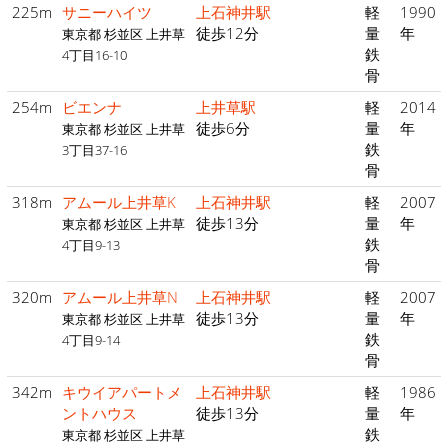
225m
サニーハイツ
上石神井駅
軽
1990
徒歩12分
量
年
東京都 杉並区 上井草
鉄
4丁目16-10
骨
254m
ビエンナ
上井草駅
軽
2014
徒歩6分
量
年
東京都 杉並区 上井草
鉄
3丁目37-16
骨
318m
アムール上井草K
上石神井駅
軽
2007
徒歩13分
量
年
東京都 杉並区 上井草
鉄
4丁目9-13
骨
320m
アムール上井草N
上石神井駅
軽
2007
徒歩13分
量
年
東京都 杉並区 上井草
鉄
4丁目9-14
骨
342m
キウイアパートメ
上石神井駅
軽
1986
ントハウス
徒歩13分
量
年
鉄
東京都 杉並区 上井草