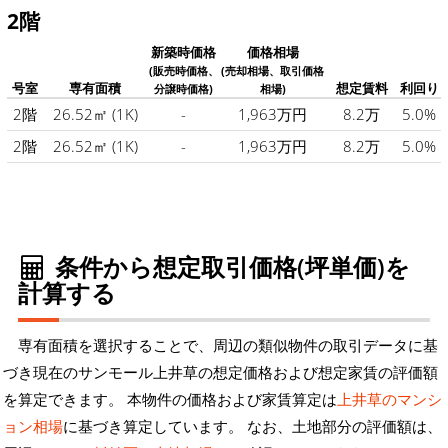
2階
新築時価格
価格相場
(販売時価格、
(売却相場、取引価格
号室
専有面積
想定賃料
利回り
分譲時価格)
相場)
2階
26.52㎡
(1K)
-
1,963万円
8.2万
5.0%
2階
26.52㎡
(1K)
-
1,963万円
8.2万
5.0%
条件から想定取引価格(坪単価)を
計算する
専有面積を選択することで、周辺の類似物件の取引データに基
づき現在のサンモール上井草の想定価格および想定家賃の評価額
を算定できます。 本物件の価格および家賃算定は
上井草のマンシ
ョン相場
に基づき算定しています。 なお、土地部分の評価額は、