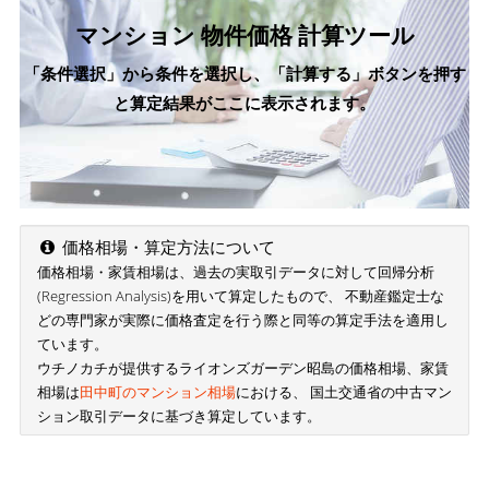
マンション 物件価格 計算ツール
「条件選択」から条件を選択し、「計算する」ボタンを押す
と算定結果がここに表示されます。
価格相場・算定方法について
価格相場・家賃相場は、過去の実取引データに対して回帰分析
(Regression Analysis)を用いて算定したもので、 不動産鑑定士な
どの専門家が実際に価格査定を行う際と同等の算定手法を適用し
ています。
ウチノカチが提供するライオンズガーデン昭島の価格相場、家賃
相場は
田中町のマンション相場
における、 国土交通省の中古マン
ション取引データに基づき算定しています。