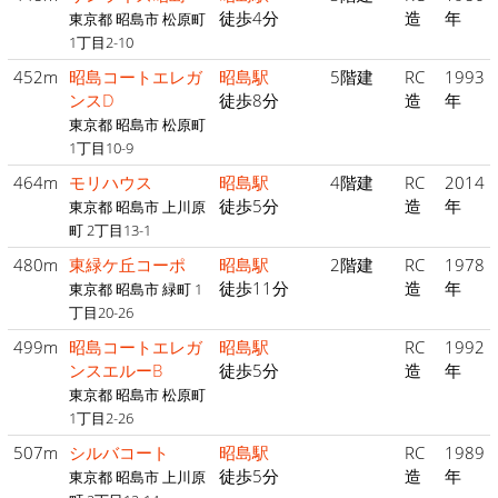
徒歩4分
造
年
東京都 昭島市 松原町
1丁目2-10
452m
昭島コートエレガ
昭島駅
5階建
RC
1993
ンスD
徒歩8分
造
年
東京都 昭島市 松原町
1丁目10-9
464m
モリハウス
昭島駅
4階建
RC
2014
徒歩5分
造
年
東京都 昭島市 上川原
町 2丁目13-1
480m
東緑ケ丘コーポ
昭島駅
2階建
RC
1978
徒歩11分
造
年
東京都 昭島市 緑町 1
丁目20-26
499m
昭島コートエレガ
昭島駅
RC
1992
ンスエルーB
徒歩5分
造
年
東京都 昭島市 松原町
1丁目2-26
507m
シルバコート
昭島駅
RC
1989
徒歩5分
造
年
東京都 昭島市 上川原