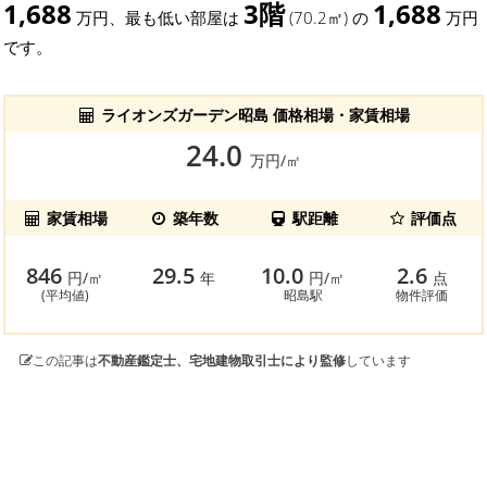
1,688
3階
1,688
万円、最も低い部屋は
(70.2㎡) の
万円
です。
ライオンズガーデン昭島 価格相場・家賃相場
24.0
万円/㎡
家賃相場
築年数
駅距離
評価点
846
29.5
10.0
2.6
円/㎡
年
円/㎡
点
(平均値)
昭島駅
物件評価
この記事は
不動産鑑定士、宅地建物取引士により監修
しています