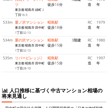
ツ
徒歩16分
造
年
東京都 昭島市 緑町 2
丁目16-3
533m
栗ノ沢マンション
昭島駅
RC
1979
徒歩18分
造
年
東京都 昭島市 田中町
1丁目32-13
534m
栗の沢マンション
昭島駅
3階建
RC
1980
徒歩15分
造
年
東京都 昭島市 田中町
1丁目32-13
535m
リバービレッジ2
昭島駅
RC
1997
徒歩15分
造
年
東京都 昭島市 田中町
1丁目28-10
人口推移に基づく中古マンション相場の
将来見通し
田中町の国立社会保障・人口問題研究所の「日本の地域別将