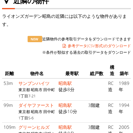
近隣の物件
ライオンズガーデン昭島の近隣には以下のような物件がありま
す。
近隣物件の参考取引データをダウンロードできます
NEW
参考データ(CSV形式)のダウンロード
※条件が類似する過去の取引データをダウンロード
構
距離
物件名
最寄駅
総戸数
造
築年
53m
サンブンハイツ
昭島駅
RC
1989
徒歩8分
造
年
東京都 昭島市 田中町
1丁目7-21
99m
ダイヤファースト
昭島駅
3階建
RC
1994
徒歩10分
造
年
東京都 昭島市 田中町
1丁目5-6
109m
グリーンヒルズ
昭島駅
3階建
RC
2005