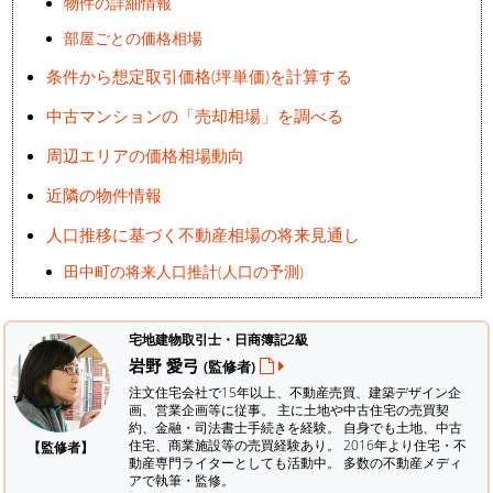
物件の詳細情報
部屋ごとの価格相場
条件から想定取引価格(坪単価)を計算する
中古マンションの「売却相場」を調べる
周辺エリアの価格相場動向
近隣の物件情報
人口推移に基づく不動産相場の将来見通し
田中町の将来人口推計(人口の予測)
宅地建物取引士・日商簿記2級
岩野 愛弓
(監修者)
注文住宅会社で15年以上、不動産売買、建築デザイン企
画、営業企画等に従事。 主に土地や中古住宅の売買契
約、金融・司法書士手続きを経験。
自身でも土地、中古
住宅、商業施設等の売買経験あり。 2016年より住宅・不
【監修者】
動産専門ライターとしても活動中。 多数の不動産メディ
アで執筆・監修。