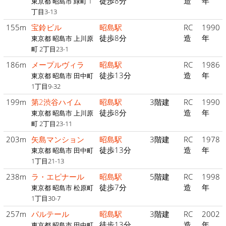
徒歩8分
造
年
東京都 昭島市 緑町 1
丁目3-13
155m
宝鈴ビル
昭島駅
RC
1990
徒歩8分
造
年
東京都 昭島市 上川原
町 2丁目23-1
186m
メープルヴィラ
昭島駅
RC
1986
徒歩13分
造
年
東京都 昭島市 田中町
1丁目9-32
199m
第2渋谷ハイム
昭島駅
3階建
RC
1990
徒歩8分
造
年
東京都 昭島市 上川原
町 2丁目23-11
203m
矢島マンション
昭島駅
3階建
RC
1978
徒歩13分
造
年
東京都 昭島市 田中町
1丁目21-13
238m
ラ・エピナール
昭島駅
5階建
RC
1998
徒歩7分
造
年
東京都 昭島市 松原町
1丁目30-7
257m
パルテール
昭島駅
3階建
RC
2002
徒歩13分
造
年
東京都 昭島市 田中町