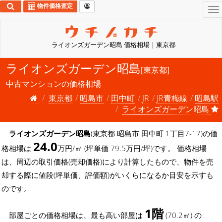
物件価格査定
To
na
ライオンズガーデン昭島 価格相場 | 東京都
ライオンズガーデン昭島
[東京都]
中古マンションの価格相場
東京都
昭島市
田中町
JR
JR青梅線
昭島駅
ライオンズガーデン昭島
ライオンズガーデン昭島
(東京都 昭島市 田中町 1丁目7-17)の価
24.0
格相場は
万円/㎡ (坪単価 79.5万円/坪)です。 価格相場
は、周辺の取引価格(売却価格)により計算したもので、物件を売
却する際に値段(坪単価、評価額)がいくらになるか目安を示すも
のです。
1階
部屋ごとの価格相場は、最も高い部屋は
(70.2㎡) の