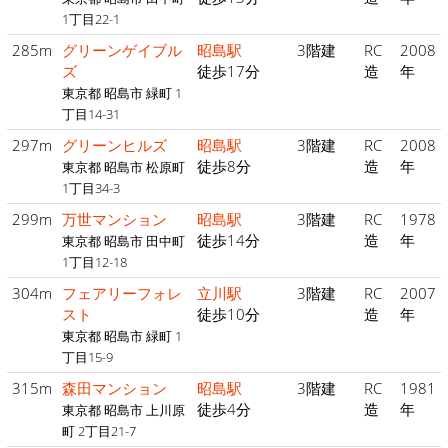
1丁目22-1
285m
グリーンゲイブル
昭島駅
3階建
RC
2008
ズ
徒歩17分
造
年
東京都 昭島市 緑町 1
丁目14-31
297m
グリーンヒルズ
昭島駅
3階建
RC
2008
徒歩8分
造
年
東京都 昭島市 松原町
1丁目34-3
299m
万世マンション
昭島駅
3階建
RC
1978
徒歩14分
造
年
東京都 昭島市 田中町
1丁目12-18
304m
フェアリーフォレ
立川駅
3階建
RC
2007
スト
徒歩10分
造
年
東京都 昭島市 緑町 1
丁目15-9
315m
森田マンション
昭島駅
3階建
RC
1981
徒歩4分
造
年
東京都 昭島市 上川原
町 2丁目21-7