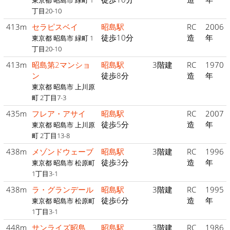
東京都 昭島市 緑町 1
丁目20-10
413m
セラピスベイ
昭島駅
RC
2006
徒歩10分
造
年
東京都 昭島市 緑町 1
丁目20-10
413m
昭島第2マンショ
昭島駅
3階建
RC
1970
ン
徒歩8分
造
年
東京都 昭島市 上川原
町 2丁目7-3
435m
フレア・アサイ
昭島駅
RC
2007
徒歩5分
造
年
東京都 昭島市 上川原
町 2丁目13-8
438m
メゾンドウェーブ
昭島駅
3階建
RC
1996
徒歩3分
造
年
東京都 昭島市 松原町
1丁目3-1
438m
ラ・グランデール
昭島駅
3階建
RC
1995
徒歩6分
造
年
東京都 昭島市 松原町
1丁目3-1
448m
サンライズ昭島
昭島駅
3階建
RC
1986