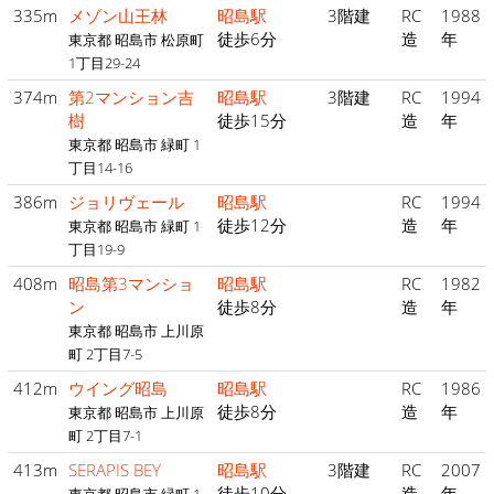
335m
メゾン山王林
昭島駅
3階建
RC
1988
徒歩6分
造
年
東京都 昭島市 松原町
1丁目29-24
374m
第2マンション吉
昭島駅
3階建
RC
1994
樹
徒歩15分
造
年
東京都 昭島市 緑町 1
丁目14-16
386m
ジョリヴェール
昭島駅
RC
1994
徒歩12分
造
年
東京都 昭島市 緑町 1
丁目19-9
408m
昭島第3マンショ
昭島駅
RC
1982
ン
徒歩8分
造
年
東京都 昭島市 上川原
町 2丁目7-5
412m
ウイング昭島
昭島駅
RC
1986
徒歩8分
造
年
東京都 昭島市 上川原
町 2丁目7-1
413m
SERAPIS BEY
昭島駅
3階建
RC
2007
徒歩10分
造
年