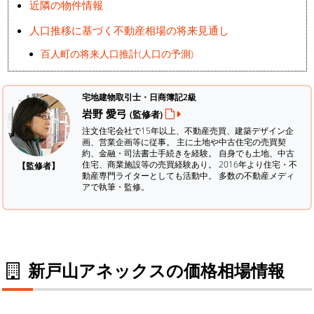
近隣の物件情報
人口推移に基づく不動産相場の将来見通し
百人町の将来人口推計(人口の予測)
宅地建物取引士・日商簿記2級
岩野 愛弓
(監修者)
注文住宅会社で15年以上、不動産売買、建築デザイン企
画、営業企画等に従事。 主に土地や中古住宅の売買契
約、金融・司法書士手続きを経験。
自身でも土地、中古
住宅、商業施設等の売買経験あり。 2016年より住宅・不
【監修者】
動産専門ライターとしても活動中。 多数の不動産メディ
アで執筆・監修。
新戸山アネックスの価格相場情報