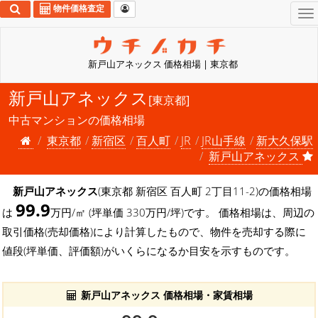
物件価格査定
To
na
新戸山アネックス 価格相場 | 東京都
新戸山アネックス
[東京都]
中古マンションの価格相場
東京都
新宿区
百人町
JR
JR山手線
新大久保駅
新戸山アネックス
新戸山アネックス
(東京都 新宿区 百人町 2丁目11-2)の価格相場
99.9
は
万円/㎡ (坪単価 330万円/坪)です。 価格相場は、周辺の
取引価格(売却価格)により計算したもので、物件を売却する際に
値段(坪単価、評価額)がいくらになるか目安を示すものです。
新戸山アネックス 価格相場・家賃相場