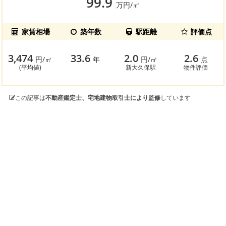
99.9
万円/㎡
家賃相場
築年数
駅距離
評価点
3,474
33.6
2.0
2.6
円/㎡
年
円/㎡
点
(平均値)
新大久保駅
物件評価
この記事は
不動産鑑定士、宅地建物取引士により監修
しています