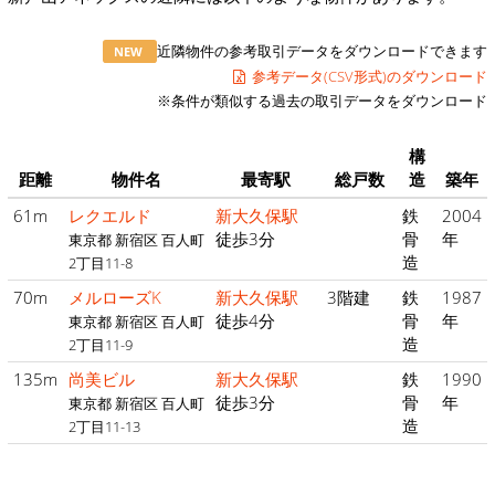
近隣物件の参考取引データをダウンロードできます
NEW
参考データ(CSV形式)のダウンロード
※条件が類似する過去の取引データをダウンロード
構
距離
物件名
最寄駅
総戸数
造
築年
61m
レクエルド
新大久保駅
鉄
2004
徒歩3分
骨
年
東京都 新宿区 百人町
造
2丁目11-8
70m
メルローズK
新大久保駅
3階建
鉄
1987
徒歩4分
骨
年
東京都 新宿区 百人町
造
2丁目11-9
135m
尚美ビル
新大久保駅
鉄
1990
徒歩3分
骨
年
東京都 新宿区 百人町
造
2丁目11-13