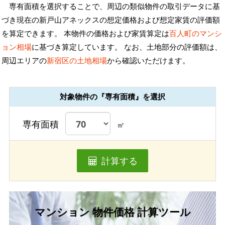
専有面積を選択することで、周辺の類似物件の取引データに基
づき現在の新戸山アネックスの想定価格および想定家賃の評価額
を算定できます。 本物件の価格および家賃算定は
百人町のマンシ
ョン相場
に基づき算定しています。 なお、土地部分の評価額は、
周辺エリアの
新宿区の土地相場
から確認いただけます。
対象物件の『専有面積』を選択
専有面積
㎡
計算する
マンション 物件価格 計算ツール