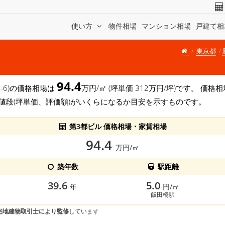
使い方
物件相場
マンション相場
戸建て相
東京都
94.4
4-6)の価格相場は
万円/㎡ (坪単価 312万円/坪)です。 価
値段(坪単価、評価額)がいくらになるか目安を示すものです。
第3都ビル 価格相場・家賃相場
94.4
万円/㎡
築年数
駅距離
39.6
5.0
年
円/㎡
飯田橋駅
宅地建物取引士により監修
しています