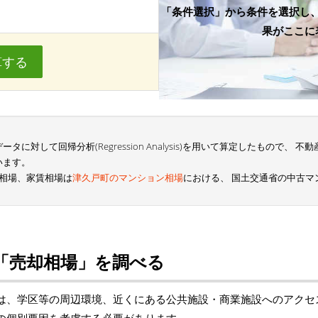
「条件選択」から条件を選択し
果がここに
算する
に対して回帰分析(Regression Analysis)を用いて算定したもので、
います。
相場、家賃相場は
津久戸町のマンション相場
における、 国土交通省の中古
「売却相場」を調べる
は、学区等の周辺環境、近くにある公共施設・商業施設へのアクセ