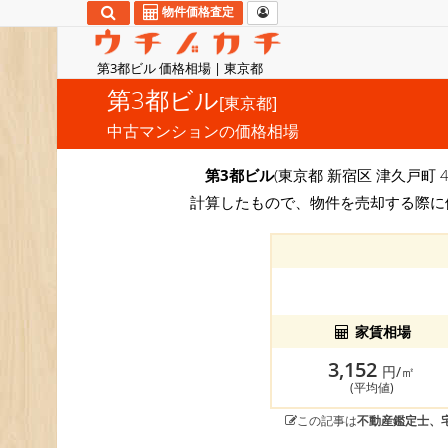
物件価格査定
第3都ビル 価格相場 | 東京都
第3都ビル
[東京都]
中古マンションの価格相場
第3都ビル
(東京都 新宿区 津久戸町 
計算したもので、物件を売却する際に
家賃相場
3,152
円/㎡
(平均値)
この記事は
不動産鑑定士、