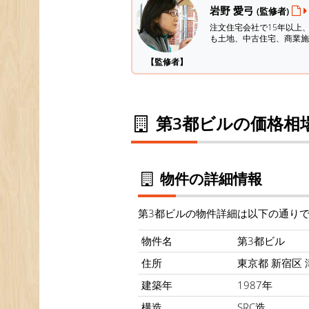
岩野 愛弓
(監修者)
注文住宅会社で15年以上
も土地、中古住宅、商業施
【監修者】
第3都ビルの価格相
物件の詳細情報
第3都ビルの物件詳細は以下の通り
物件名
第3都ビル
住所
東京都 新宿区 津
建築年
1987年
構造
SRC造