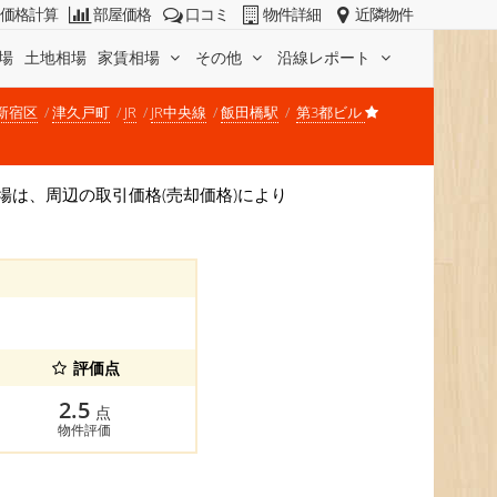
価格計算
部屋価格
口コミ
物件詳細
近隣物件
場
土地相場
家賃相場
その他
沿線レポート
新宿区
津久戸町
JR
JR中央線
飯田橋駅
第3都ビル
格相場は、周辺の取引価格(売却価格)により
評価点
2.5
点
物件評価