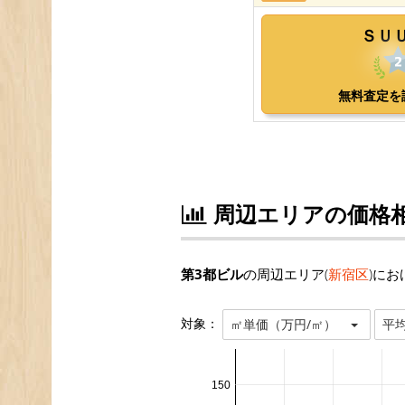
周辺エリアの価格
第3都ビル
の周辺エリア(
新宿区
)に
対象：
㎡単価（万円/㎡）
平
150