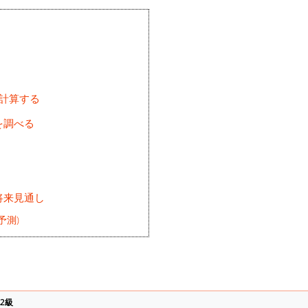
を計算する
を調べる
将来見通し
予測)
2級