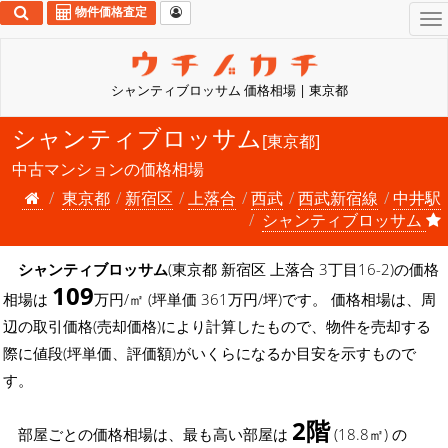
物件価格査定
To
na
シャンティブロッサム 価格相場 | 東京都
シャンティブロッサム
[東京都]
中古マンションの価格相場
東京都
新宿区
上落合
西武
西武新宿線
中井駅
シャンティブロッサム
シャンティブロッサム
(東京都 新宿区 上落合 3丁目16-2)の価格
109
相場は
万円/㎡ (坪単価 361万円/坪)です。 価格相場は、周
辺の取引価格(売却価格)により計算したもので、物件を売却する
際に値段(坪単価、評価額)がいくらになるか目安を示すもので
す。
2階
部屋ごとの価格相場は、最も高い部屋は
(18.8㎡) の