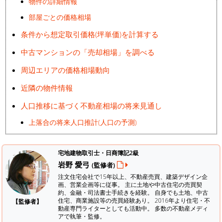
物件の詳細情報
部屋ごとの価格相場
条件から想定取引価格(坪単価)を計算する
中古マンションの「売却相場」を調べる
周辺エリアの価格相場動向
近隣の物件情報
人口推移に基づく不動産相場の将来見通し
上落合の将来人口推計(人口の予測)
宅地建物取引士・日商簿記2級
岩野 愛弓
(監修者)
注文住宅会社で15年以上、不動産売買、建築デザイン企
画、営業企画等に従事。 主に土地や中古住宅の売買契
約、金融・司法書士手続きを経験。
自身でも土地、中古
住宅、商業施設等の売買経験あり。 2016年より住宅・不
【監修者】
動産専門ライターとしても活動中。 多数の不動産メディ
アで執筆・監修。