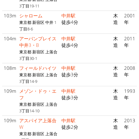
3丁目19-11
103m
シャローム
中井駅
木
2001
徒歩4分
造
年
東京都 新宿区 中井 1
丁目8-6
104m
アーバンプレイス
中井駅
木
2011
中井3・B
徒歩4分
造
年
東京都 新宿区 上落合
3丁目30-1
108m
フィールドハイツ
中井駅
木
2008
徒歩3分
造
年
東京都 新宿区 上落合
3丁目14-9
109m
メゾン・ドゥ・エ
中井駅
木
1993
フ
徒歩3分
造
年
東京都 新宿区 上落合
3丁目14-10
109m
アスパイア上落合
中井駅
木
2013
W
徒歩2分
造
年
東京都 新宿区 上落合