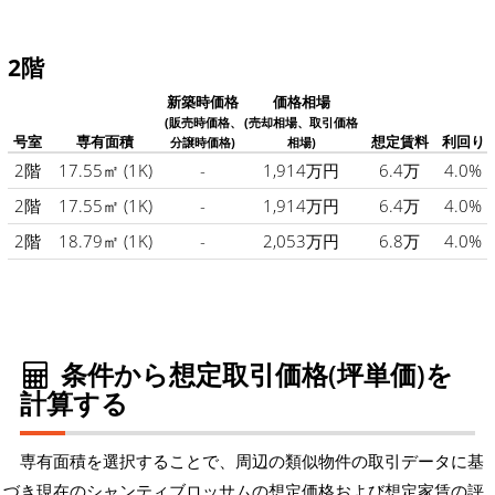
2階
新築時価格
価格相場
(販売時価格、
(売却相場、取引価格
号室
専有面積
想定賃料
利回り
分譲時価格)
相場)
2階
17.55㎡
(1K)
-
1,914万円
6.4万
4.0%
2階
17.55㎡
(1K)
-
1,914万円
6.4万
4.0%
2階
18.79㎡
(1K)
-
2,053万円
6.8万
4.0%
条件から想定取引価格(坪単価)を
計算する
専有面積を選択することで、周辺の類似物件の取引データに基
づき現在のシャンティブロッサムの想定価格および想定家賃の評