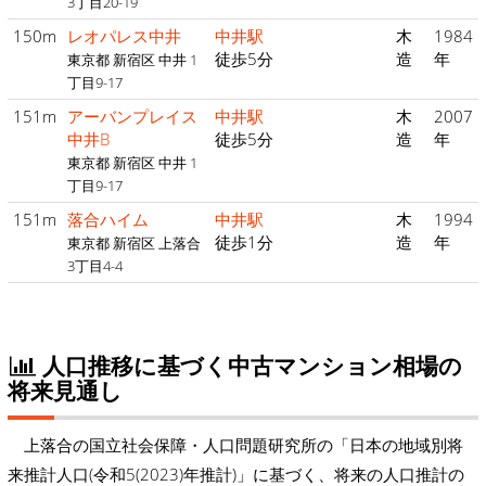
3丁目20-19
150m
レオパレス中井
中井駅
木
1984
徒歩5分
造
年
東京都 新宿区 中井 1
丁目9-17
151m
アーバンプレイス
中井駅
木
2007
中井B
徒歩5分
造
年
東京都 新宿区 中井 1
丁目9-17
151m
落合ハイム
中井駅
木
1994
徒歩1分
造
年
東京都 新宿区 上落合
3丁目4-4
人口推移に基づく中古マンション相場の
将来見通し
上落合の国立社会保障・人口問題研究所の「日本の地域別将
来推計人口(令和5(2023)年推計)」に基づく、将来の人口推計の