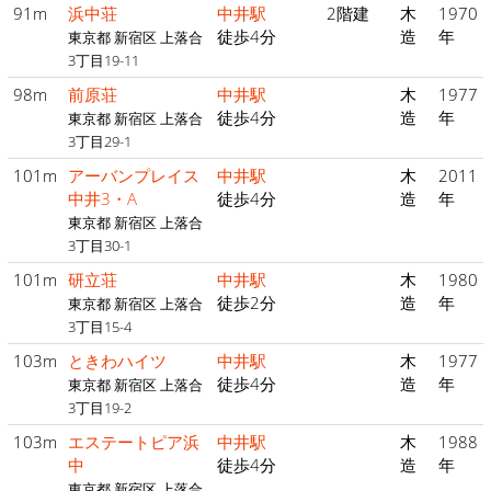
91m
浜中荘
中井駅
2階建
木
1970
徒歩4分
造
年
東京都 新宿区 上落合
3丁目19-11
98m
前原荘
中井駅
木
1977
徒歩4分
造
年
東京都 新宿区 上落合
3丁目29-1
101m
アーバンプレイス
中井駅
木
2011
中井3・A
徒歩4分
造
年
東京都 新宿区 上落合
3丁目30-1
101m
研立荘
中井駅
木
1980
徒歩2分
造
年
東京都 新宿区 上落合
3丁目15-4
103m
ときわハイツ
中井駅
木
1977
徒歩4分
造
年
東京都 新宿区 上落合
3丁目19-2
103m
エステートピア浜
中井駅
木
1988
中
徒歩4分
造
年
東京都 新宿区 上落合