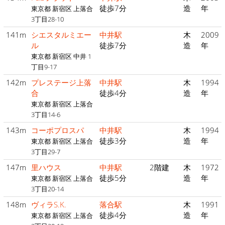
徒歩7分
造
年
東京都 新宿区 上落合
3丁目28-10
141m
シエスタルミエー
中井駅
木
2009
ル
徒歩7分
造
年
東京都 新宿区 中井 1
丁目9-17
142m
プレステージ上落
中井駅
木
1994
合
徒歩4分
造
年
東京都 新宿区 上落合
3丁目14-6
143m
コーポプロスパ
中井駅
木
1994
徒歩3分
造
年
東京都 新宿区 上落合
3丁目29-7
147m
里ハウス
中井駅
2階建
木
1972
徒歩5分
造
年
東京都 新宿区 上落合
3丁目20-14
148m
ヴィラS.K.
落合駅
木
1991
徒歩4分
造
年
東京都 新宿区 上落合