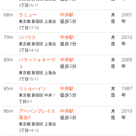
3丁目15-11
68m
ラミュー
中井駅
木
2001
徒歩5分
造
年
東京都 新宿区 上落合
3丁目17-10
79m
Uハウス
中井駅
木
2010
徒歩3分
造
年
東京都 新宿区 上落合
3丁目14-12
80m
パラッツォネーヴ
中井駅
木
2009
ェ
徒歩3分
造
年
東京都 新宿区 上落合
3丁目15-11
85m
リトルハイツ
中井駅
木
1987
徒歩5分
造
年
東京都 新宿区 中井 1
丁目9-1
86m
アーバンプレイス
中井駅
木
2010
落合8
徒歩3分
造
年
東京都 新宿区 上落合
3丁目14-12