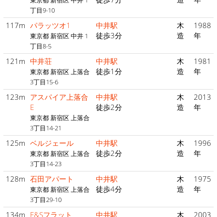
東京都 新宿区 中井 1
丁目9-10
117m
パラッツオ1
中井駅
木
1988
徒歩3分
造
年
東京都 新宿区 中井 1
丁目8-5
121m
中井荘
中井駅
木
1981
徒歩1分
造
年
東京都 新宿区 上落合
3丁目15-6
123m
アスパイア上落合
中井駅
木
2013
E
徒歩2分
造
年
東京都 新宿区 上落合
3丁目14-21
125m
ベルジェール
中井駅
木
1996
徒歩2分
造
年
東京都 新宿区 上落合
3丁目14-23
128m
石田アパート
中井駅
木
1975
徒歩4分
造
年
東京都 新宿区 上落合
3丁目29-10
134m
F&Sフラット
中井駅
木
2003