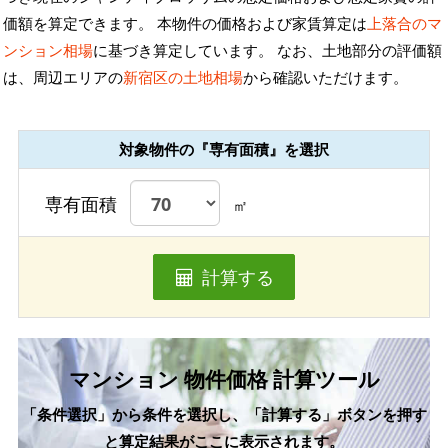
価額を算定できます。 本物件の価格および家賃算定は
上落合のマ
ンション相場
に基づき算定しています。 なお、土地部分の評価額
は、周辺エリアの
新宿区の土地相場
から確認いただけます。
対象物件の『専有面積』を選択
専有面積
㎡
計算する
マンション 物件価格 計算ツール
「条件選択」から条件を選択し、「計算する」ボタンを押す
と算定結果がここに表示されます。