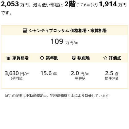
2,053
2階
1,914
万円、最も低い部屋は
(17.6㎡) の
万円
です。
シャンティブロッサム 価格相場・家賃相場
109
万円/㎡
家賃相場
築年数
駅距離
評価点
3,630
15.6
2.0
2.5
円/㎡
年
円/㎡
点
(平均値)
中井駅
物件評価
この記事は
不動産鑑定士、宅地建物取引士により監修
しています