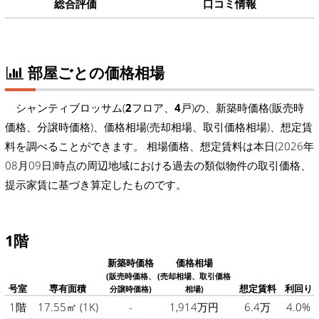
総合評価
口コミ情報
部屋ごとの価格相場
シャンティブロッサム(
2
フロア、
4
戸)の、新築時価格(販売時
価格、分譲時価格)、価格相場(売却相場、取引価格相場)、想定賃
料を調べることができます。 相場価格、想定賃料は本日(2026年
08月09日)時点の周辺地域における過去の類似物件の取引価格、
提示家賃に基づき算定したものです。
1階
新築時価格
価格相場
(販売時価格、
(売却相場、取引価格
号室
専有面積
想定賃料
利回り
分譲時価格)
相場)
1階
17.55㎡
(1K)
-
1,914万円
6.4万
4.0%