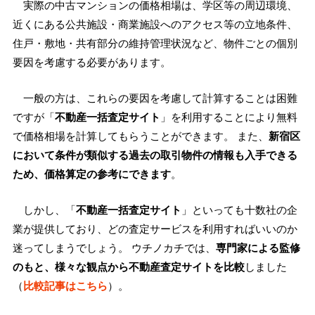
実際の中古マンションの価格相場は、学区等の周辺環境、
近くにある公共施設・商業施設へのアクセス等の立地条件、
住戸・敷地・共有部分の維持管理状況など、物件ごとの個別
要因を考慮する必要があります。
一般の方は、これらの要因を考慮して計算することは困難
ですが「
不動産一括査定サイト
」を利用することにより無料
で価格相場を計算してもらうことができます。 また、
新宿区
において条件が類似する過去の取引物件の情報も入手できる
ため、価格算定の参考にできます
。
しかし、「
不動産一括査定サイト
」といっても十数社の企
業が提供しており、どの査定サービスを利用すればいいのか
迷ってしまうでしょう。 ウチノカチでは、
専門家による監修
のもと、様々な観点から不動産査定サイトを比較
しました
（
比較記事はこちら
）。