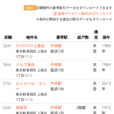
近隣物件の参考取引データをダウンロードできます
NEW
参考データ(CSV形式)のダウンロード
※条件が類似する過去の取引データをダウンロード
構
距離
物件名
最寄駅
総戸数
造
築年
32m
SEABONIA上落合
中井駅
木
1989
徒歩5分
造
年
東京都 新宿区 上落合
3丁目17-12
56m
ドルフ落合
中井駅
木
1984
徒歩3分
造
年
東京都 新宿区 上落合
3丁目15-12
57m
ルミエール・カト
中井駅
木
2013
ー
徒歩3分
造
年
東京都 新宿区 上落合
3丁目17-10
62m
岩田荘
中井駅
2階建
木
1972
徒歩3分
造
年
東京都 新宿区 上落合