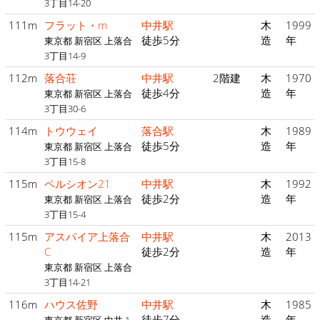
3丁目14-20
111m
フラット・m
中井駅
木
1999
徒歩5分
造
年
東京都 新宿区 上落合
3丁目14-9
112m
落合荘
中井駅
2階建
木
1970
徒歩4分
造
年
東京都 新宿区 上落合
3丁目30-6
114m
トウウェイ
落合駅
木
1989
徒歩5分
造
年
東京都 新宿区 上落合
3丁目15-8
115m
ペルシオン21
中井駅
木
1992
徒歩2分
造
年
東京都 新宿区 上落合
3丁目15-4
115m
アスパイア上落合
中井駅
木
2013
C
徒歩2分
造
年
東京都 新宿区 上落合
3丁目14-21
116m
ハウス佐野
中井駅
木
1985
徒歩7分
造
年