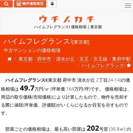
物件価格査定
To
na
ハイムフレグランスI 価格相場 | 東京都
ハイムフレグランスI
[東京都]
中古マンションの価格相場
東京都
府中市
清水が丘
京王
京王線
東府中駅
ハイムフレグランスI
ハイムフレグランスI
(東京都 府中市 清水が丘 2丁目24-14)の価
49.7
格相場は
万円/㎡ (坪単価 164万円/坪)です。 価格相場は、
周辺の取引価格(売却価格)により計算したもので、物件を売却す
る際に値段(坪単価、評価額)がいくらになるか目安を示すもので
す。
202
部屋ごとの価格相場は、最も高い部屋は
号室 (36.8㎡) の