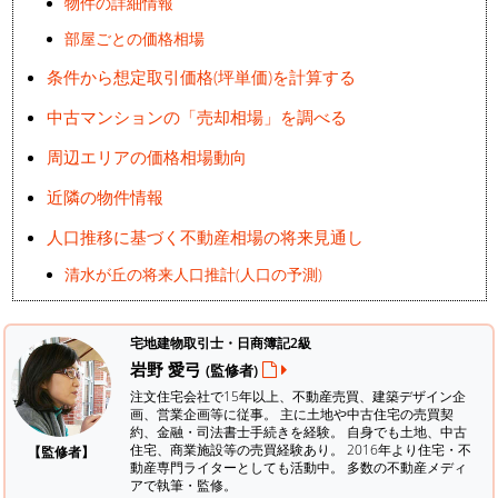
物件の詳細情報
部屋ごとの価格相場
条件から想定取引価格(坪単価)を計算する
中古マンションの「売却相場」を調べる
周辺エリアの価格相場動向
近隣の物件情報
人口推移に基づく不動産相場の将来見通し
清水が丘の将来人口推計(人口の予測)
宅地建物取引士・日商簿記2級
岩野 愛弓
(監修者)
注文住宅会社で15年以上、不動産売買、建築デザイン企
画、営業企画等に従事。 主に土地や中古住宅の売買契
約、金融・司法書士手続きを経験。
自身でも土地、中古
住宅、商業施設等の売買経験あり。 2016年より住宅・不
【監修者】
動産専門ライターとしても活動中。 多数の不動産メディ
アで執筆・監修。