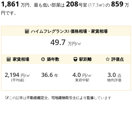
1,861
208
859
万円、最も低い部屋は
号室 (17.3㎡) の
万
円です。
ハイムフレグランスI 価格相場・家賃相場
49.7
万円/㎡
家賃相場
築年数
駅距離
評価点
2,194
36.6
4.0
3.0
円/㎡
年
円/㎡
点
(平均値)
東府中駅
物件評価
この記事は
不動産鑑定士、宅地建物取引士により監修
しています