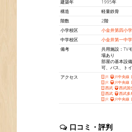
建築年
1995年
構造
軽量鉄骨
階数
2階
小学校区
小金井第四小
中学校区
小金井第一中
備考
共用施設：TV
場あり
部屋の基本設
可、バス、ト
アクセス
JR
JR中央線
JR
JR中央線
西武
西武国
西武
西武多
JR
JR中央線
口コミ・評判