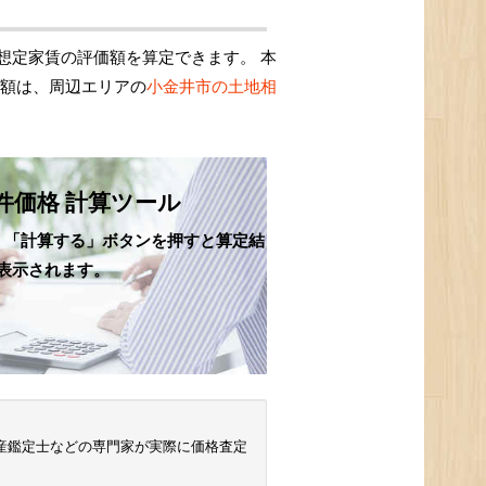
想定家賃の評価額を算定できます。 本
価額は、周辺エリアの
小金井市の土地相
件価格 計算ツール
、「計算する」ボタンを押すと算定結
表示されます。
 不動産鑑定士などの専門家が実際に価格査定