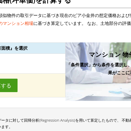
類似物件の取引データに基づき現在のピア小金井の想定価格および
のマンション相場
に基づき算定しています。 なお、土地部分の評
有面積』を選択
マンション 物
「条件選択」から条件を選択し
果がここに
算する
に対して回帰分析(Regression Analysis)を用いて算定したもので、
います。