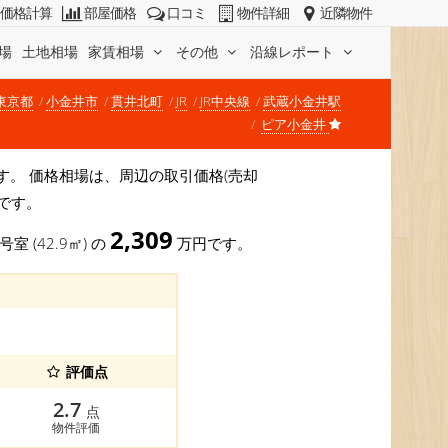
価格計算
部屋価格
口コミ
物件詳細
近隣物件
場
土地相場
家賃相場
その他
沿線レポート
東京都
小金井市
貫井北町
JR
JR中央線
武蔵小金井駅
ピア小金井
)です。 価格相場は、周辺の取引価格(売却
です。
2,309
号室 (42.9㎡) の
万円です。
評価点
2.7
点
物件評価