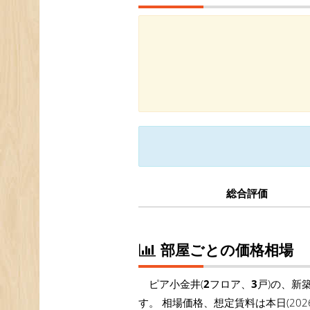
総合評価
部屋ごとの価格相場
ピア小金井(
2
フロア、
3
戸)の、新
す。 相場価格、想定賃料は本日(20