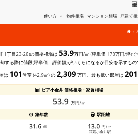
使い方
物件相場
マンション相場
戸建て相
53.9
 1丁目23-28)の価格相場は
万円/㎡ (坪単価 178万円/坪
売却する際に値段(坪単価、評価額)がいくらになるか目安を示すもの
101
2,309
201
部屋は
号室 (42.9㎡) の
万円、最も低い部屋は
ピア小金井 価格相場・家賃相場
53.9
万円/㎡
築年数
駅距離
31.6
13.0
年
円/㎡
武蔵小金井駅