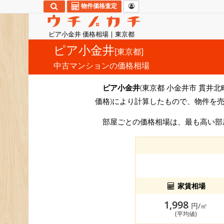
物件価格査定
ピア小金井 価格相場 | 東京都
ピア小金井
[東京都]
中古マンションの価格相場
ピア小金井
(東京都 小金井市 貫井北町
価格)により計算したもので、物件を
部屋ごとの価格相場は、最も高い
家賃相場
1,998
円/㎡
(平均値)