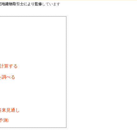
宅地建物取引士により監修
しています
を計算する
を調べる
将来見通し
予測)