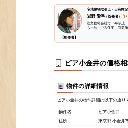
宅地建物取引士・日商簿記
岩野 愛弓
(監修者)
注文住宅会社で15年以上
も土地、中古住宅、商業施
【監修者】
ピア小金井の価格相
物件の詳細情報
ピア小金井の物件詳細は以下の通り
物件名
ピア小金井
住所
東京都 小金井市