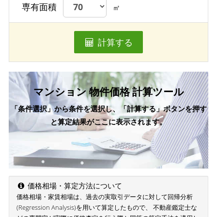
専有面積
㎡
計算する
マンション 物件価格 計算ツール
「条件選択」から条件を選択し、「計算する」ボタンを押す
と算定結果がここに表示されます。
価格相場・算定方法について
価格相場・家賃相場は、過去の実取引データに対して回帰分析
(Regression Analysis)を用いて算定したもので、 不動産鑑定士な