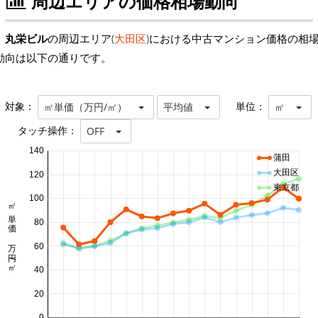
周辺エリアの価格相場動向
丸栄ビル
の周辺エリア(
大田区
)における中古マンション価格の相
動向は以下の通りです。
対象：
単位：
㎡単価（万円/㎡）
平均値
㎡
タッチ操作：
OFF
140
蒲田
大田区
120
東京都
100
㎡単価 万円/㎡
80
60
40
20
0