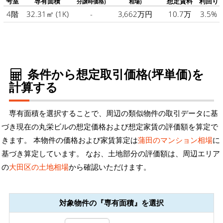
号室
専有面積
想定賃料
利回り
分譲時価格)
相場)
4階
32.31㎡
(1K)
-
3,662万円
10.7万
3.5%
条件から想定取引価格(坪単価)を
計算する
専有面積を選択することで、周辺の類似物件の取引データに基
づき現在の丸栄ビルの想定価格および想定家賃の評価額を算定で
きます。 本物件の価格および家賃算定は
蒲田のマンション相場
に
基づき算定しています。 なお、土地部分の評価額は、周辺エリア
の
大田区の土地相場
から確認いただけます。
対象物件の『専有面積』を選択