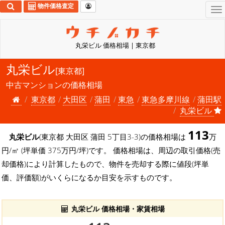
物件価格査定
To
na
丸栄ビル 価格相場 | 東京都
丸栄ビル
[東京都]
中古マンションの価格相場
東京都
大田区
蒲田
東急
東急多摩川線
蒲田駅
丸栄ビル
113
丸栄ビル
(東京都 大田区 蒲田 5丁目3-3)の価格相場は
万
円/㎡ (坪単価 375万円/坪)です。 価格相場は、周辺の取引価格(売
却価格)により計算したもので、物件を売却する際に値段(坪単
価、評価額)がいくらになるか目安を示すものです。
丸栄ビル 価格相場・家賃相場