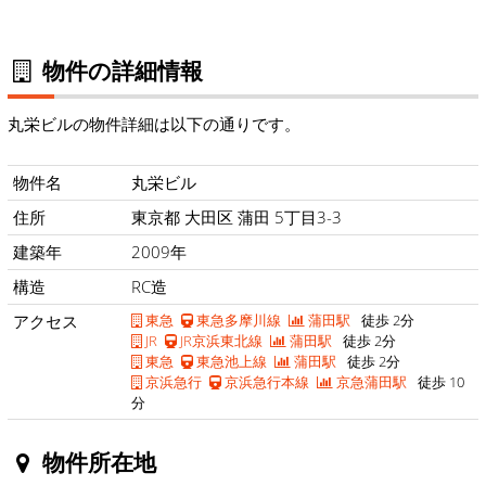
物件の詳細情報
丸栄ビルの物件詳細は以下の通りです。
物件名
丸栄ビル
住所
東京都 大田区 蒲田 5丁目3-3
建築年
2009年
構造
RC造
アクセス
東急
東急多摩川線
蒲田駅
徒歩 2分
JR
JR京浜東北線
蒲田駅
徒歩 2分
東急
東急池上線
蒲田駅
徒歩 2分
京浜急行
京浜急行本線
京急蒲田駅
徒歩 10
分
物件所在地