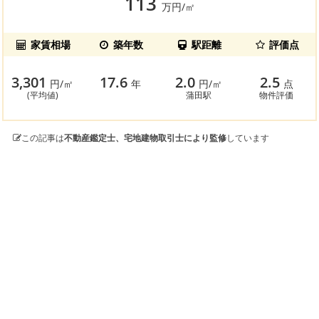
113
万円/㎡
家賃相場
築年数
駅距離
評価点
3,301
17.6
2.0
2.5
円/㎡
年
円/㎡
点
(平均値)
蒲田駅
物件評価
この記事は
不動産鑑定士、宅地建物取引士により監修
しています