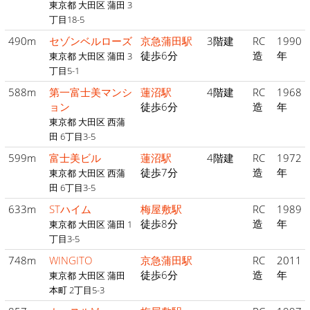
東京都 大田区 蒲田 3
丁目18-5
490m
セゾンベルローズ
京急蒲田駅
3階建
RC
1990
徒歩6分
造
年
東京都 大田区 蒲田 3
丁目5-1
588m
第一富士美マンシ
蓮沼駅
4階建
RC
1968
ョン
徒歩6分
造
年
東京都 大田区 西蒲
田 6丁目3-5
599m
富士美ビル
蓮沼駅
4階建
RC
1972
徒歩7分
造
年
東京都 大田区 西蒲
田 6丁目3-5
633m
STハイム
梅屋敷駅
RC
1989
徒歩8分
造
年
東京都 大田区 蒲田 1
丁目3-5
748m
WINGITO
京急蒲田駅
RC
2011
徒歩6分
造
年
東京都 大田区 蒲田
本町 2丁目5-3