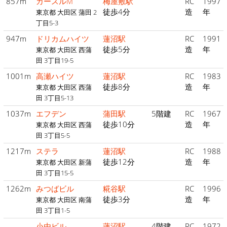
857m
カースルM
梅屋敷駅
RC
1997
徒歩4分
造
年
東京都 大田区 蒲田 2
丁目5-3
947m
ドリカムハイツ
蓮沼駅
RC
1991
徒歩5分
造
年
東京都 大田区 西蒲
田 3丁目19-5
1001m
高瀬ハイツ
蓮沼駅
RC
1983
徒歩8分
造
年
東京都 大田区 西蒲
田 3丁目5-13
1037m
エフデン
蒲田駅
5階建
RC
1967
徒歩10分
造
年
東京都 大田区 西蒲
田 3丁目5-5
1217m
ステラ
蓮沼駅
RC
1988
徒歩12分
造
年
東京都 大田区 新蒲
田 3丁目15-5
1262m
みつばビル
糀谷駅
RC
1996
徒歩3分
造
年
東京都 大田区 南蒲
田 3丁目1-5
-
小由ビル
蓮沼駅
4階建
RC
1972