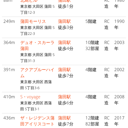
88m
北島ビル
蒲田駅
RC
1980
徒歩1分
造
年
東京都 大田区 蒲田 5
丁目12-3
249m
蒲田モーリス
蒲田駅
5階建
RC
1990
徒歩3分
造
年
東京都 大田区 蒲田 5
丁目22-3
364m
デュオ・スカーラ
蒲田駅
10階建
RC
2003
蒲田
徒歩4分
32部屋
造
年
東京都 大田区 蒲田 5
丁目31-3
391m
アクアブルーハイ
蒲田駅
4階建
RC
2002
ム
徒歩7分
造
年
東京都 大田区 西蒲
田 5丁目3-6
410m
S・voyage
蒲田駅
4階建
RC
2008
徒歩6分
造
年
東京都 大田区 西蒲
田 5丁目3-1
436m
ザ・レジデンス蒲
蒲田駅
12階建
RC
2017
田アイリスコート
徒歩7分
82部屋
造
年