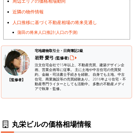
周辺エリアの価格相場動向
近隣の物件情報
人口推移に基づく不動産相場の将来見通し
蒲田の将来人口推計(人口の予測)
宅地建物取引士・日商簿記2級
岩野 愛弓
(監修者)
注文住宅会社で15年以上、不動産売買、建築デザイン企
画、営業企画等に従事。 主に土地や中古住宅の売買契
約、金融・司法書士手続きを経験。
自身でも土地、中古
住宅、商業施設等の売買経験あり。 2016年より住宅・不
【監修者】
動産専門ライターとしても活動中。 多数の不動産メディ
アで執筆・監修。
丸栄ビルの価格相場情報