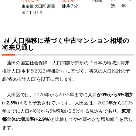
徒歩7分
造
年
東京都 大田区 新蒲
田 2丁目5-3
人口推移に基づく中古マンション相場の
将来見通し
蒲田の国立社会保障・人口問題研究所の「日本の地域別将来
推計人口(令和5(2023)年推計)」に基づく、将来の人口推計の予
想(将来推計人口)を以下に示します。
大田区では、2020年から2035年までに
人口が0%から5%増加
(+2.5%)
すると予想されています。 大田区は、2020年から2035
年までに人口が0%から5%増加(+2.5%)する見込みであり、
東京
都全体の増加率(+2.9%)
と比較してやや緩やかな増加傾向を示し
ます。