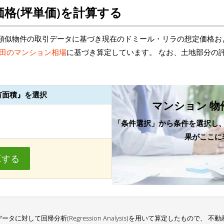
格(坪単価)を計算する
類似物件の取引データに基づき現在のドミール・リラの想定価格お
田のマンション相場
に基づき算定しています。 なお、土地部分の
有面積』を選択
マンション 物
「条件選択」から条件を選択し
果がここに
算する
に対して回帰分析(Regression Analysis)を用いて算定したもので、