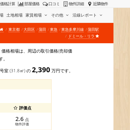
価格計算
部屋価格
口コミ
物件詳細
近隣物件
場
土地相場
家賃相場
その他
沿線レポート
東京都
大田区
蒲田
東急
東急多摩川線
蒲田駅
ドミール・リラ
です。 価格相場は、周辺の取引価格(売却価
す。
2,390
号室 (31.8㎡) の
万円です。
評価点
2.6
点
物件評価