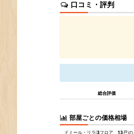
口コミ・評判
総合評価
部屋ごとの価格相場
ドミール・リラ(
3
フロア、
13
戸)