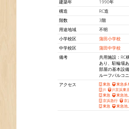
建築年
1990年
構造
RC造
階数
3階
用途地域
不明
小学校区
蒲田小学校
中学校区
蒲田中学校
備考
共用施設：RC
あり、駐輪場
部屋の基本設
ルーフバルコ
アクセス
東急
東急多
JR
JR京浜東
東急
東急池
京浜急行
京
東急
東急池