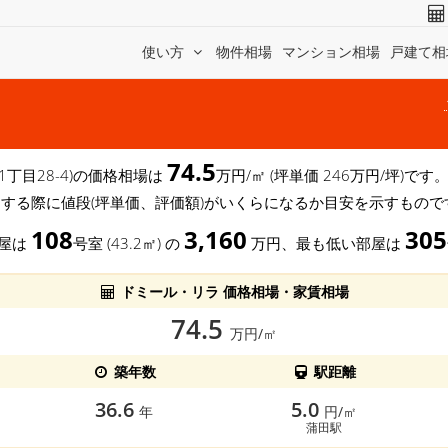
使い方
物件相場
マンション相場
戸建て相
74.5
 1丁目28-4)の価格相場は
万円/㎡ (坪単価 246万円/坪)
する際に値段(坪単価、評価額)がいくらになるか目安を示すもので
108
3,160
305
部屋は
号室 (43.2㎡) の
万円、最も低い部屋は
ドミール・リラ 価格相場・家賃相場
74.5
万円/㎡
築年数
駅距離
36.6
5.0
年
円/㎡
蒲田駅