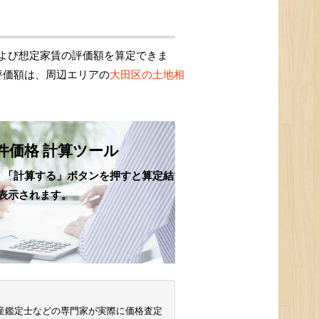
よび想定家賃の評価額を算定できま
評価額は、周辺エリアの
大田区の土地相
件価格 計算ツール
、「計算する」ボタンを押すと算定結
表示されます。
 不動産鑑定士などの専門家が実際に価格査定