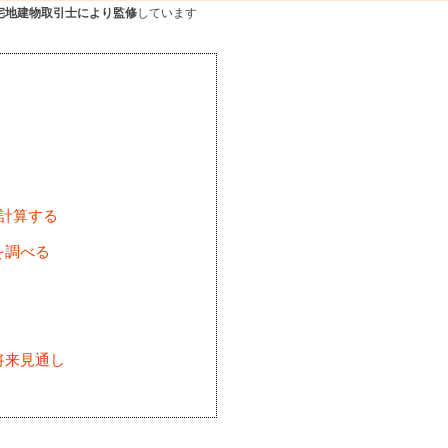
宅地建物取引士により監修
しています
を計算する
を調べる
将来見通し
)