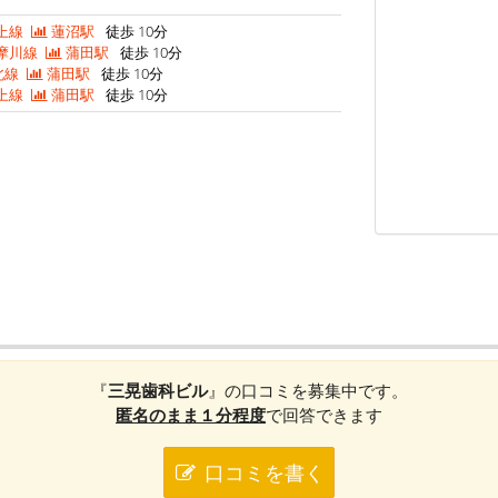
上線
蓮沼駅
徒歩 10分
摩川線
蒲田駅
徒歩 10分
北線
蒲田駅
徒歩 10分
上線
蒲田駅
徒歩 10分
『
三晃歯科ビル
』の口コミを募集中です。
匿名のまま１分程度
で回答できます
口コミを書く