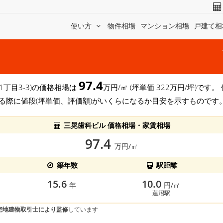
使い方
物件相場
マンション相場
戸建て相
97.4
 1丁目3-3)の価格相場は
万円/㎡ (坪単価 322万円/坪)で
る際に値段(坪単価、評価額)がいくらになるか目安を示すものです
三晃歯科ビル 価格相場・家賃相場
97.4
万円/㎡
築年数
駅距離
15.6
10.0
年
円/㎡
蓮沼駅
宅地建物取引士により監修
しています