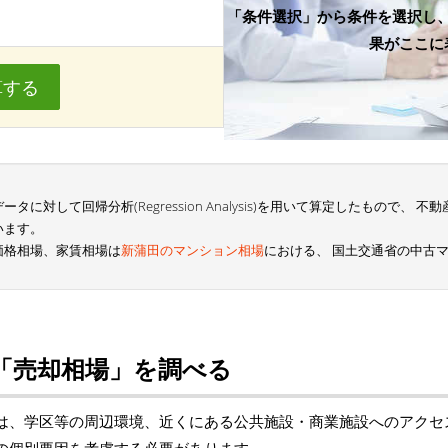
「条件選択」から条件を選択し
果がここに
算する
に対して回帰分析(Regression Analysis)を用いて算定したもので、
います。
価格相場、家賃相場は
新蒲田のマンション相場
における、 国土交通省の中古
「売却相場」を調べる
は、学区等の周辺環境、近くにある公共施設・商業施設へのアクセ