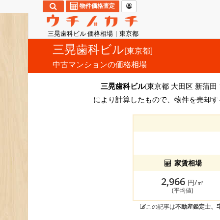
物件価格査定
三晃歯科ビル 価格相場 | 東京都
三晃歯科ビル
[東京都]
中古マンションの価格相場
三晃歯科ビル
(東京都 大田区 新蒲田
により計算したもので、物件を売却す
家賃相場
2,966
円/㎡
(平均値)
この記事は
不動産鑑定士、