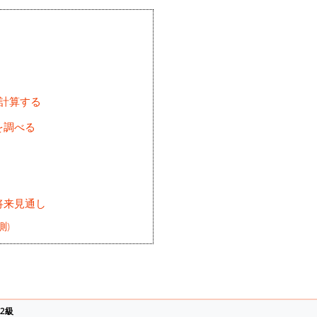
を計算する
を調べる
将来見通し
測)
2級