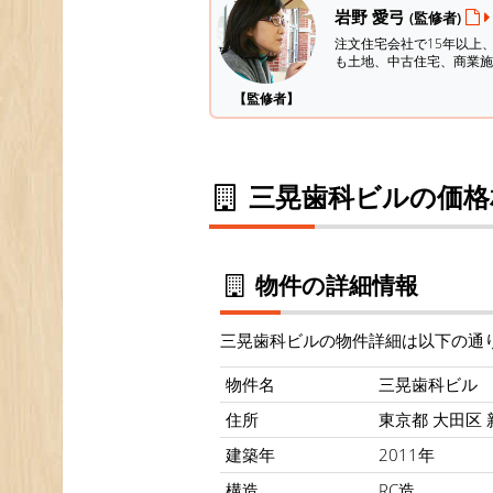
岩野 愛弓
(監修者)
注文住宅会社で15年以上
も土地、中古住宅、商業施
【監修者】
三晃歯科ビルの価格
物件の詳細情報
三晃歯科ビルの物件詳細は以下の通
物件名
三晃歯科ビル
住所
東京都 大田区 新
建築年
2011年
構造
RC造