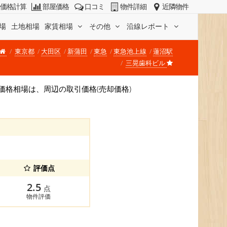
価格計算
部屋価格
口コミ
物件詳細
近隣物件
場
土地相場
家賃相場
その他
沿線レポート
東京都
大田区
新蒲田
東急
東急池上線
蓮沼駅
三晃歯科ビル
す。 価格相場は、周辺の取引価格(売却価格)
。
評価点
2.5
点
物件評価