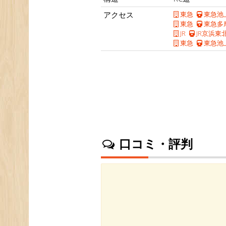
アクセス
東急
東急池
東急
東急多
JR
JR京浜東
東急
東急池
口コミ・評判