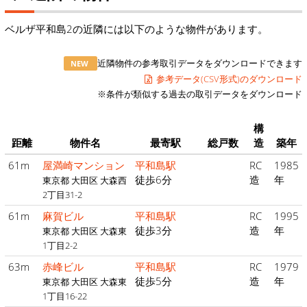
ベルザ平和島2の近隣には以下のような物件があります。
近隣物件の参考取引データをダウンロードできます
NEW
参考データ(CSV形式)のダウンロード
※条件が類似する過去の取引データをダウンロード
構
距離
物件名
最寄駅
総戸数
造
築年
61m
屋満崎マンション
平和島駅
RC
1985
徒歩6分
造
年
東京都 大田区 大森西
2丁目31-2
61m
麻賀ビル
平和島駅
RC
1995
徒歩3分
造
年
東京都 大田区 大森東
1丁目2-2
63m
赤峰ビル
平和島駅
RC
1979
徒歩5分
造
年
東京都 大田区 大森東
1丁目16-22