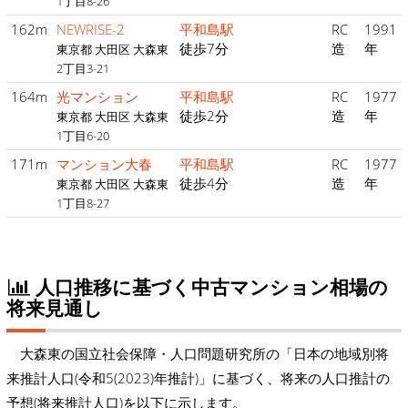
1丁目8-26
162m
NEWRISE-2
平和島駅
RC
1991
徒歩7分
造
年
東京都 大田区 大森東
2丁目3-21
164m
光マンション
平和島駅
RC
1977
徒歩2分
造
年
東京都 大田区 大森東
1丁目6-20
171m
マンション大春
平和島駅
RC
1977
徒歩4分
造
年
東京都 大田区 大森東
1丁目8-27
人口推移に基づく中古マンション相場の
将来見通し
大森東の国立社会保障・人口問題研究所の「日本の地域別将
来推計人口(令和5(2023)年推計)」に基づく、将来の人口推計の
予想(将来推計人口)を以下に示します。