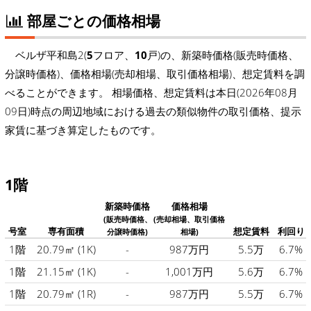
部屋ごとの価格相場
ベルザ平和島2(
5
フロア、
10
戸)の、新築時価格(販売時価格、
分譲時価格)、価格相場(売却相場、取引価格相場)、想定賃料を調
べることができます。 相場価格、想定賃料は本日(2026年08月
09日)時点の周辺地域における過去の類似物件の取引価格、提示
家賃に基づき算定したものです。
1階
新築時価格
価格相場
(販売時価格、
(売却相場、取引価格
号室
専有面積
想定賃料
利回り
分譲時価格)
相場)
1階
20.79㎡
(1K)
-
987万円
5.5万
6.7%
1階
21.15㎡
(1K)
-
1,001万円
5.6万
6.7%
1階
20.79㎡
(1R)
-
987万円
5.5万
6.7%