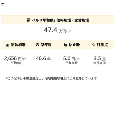
す。
ベルザ平和島2 価格相場・家賃相場
47.4
万円/㎡
家賃相場
築年数
駅距離
評価点
2,656
40.6
5.0
3.5
円/㎡
年
円/㎡
点
(平均値)
平和島駅
物件評価
この記事は
不動産鑑定士、宅地建物取引士により監修
しています