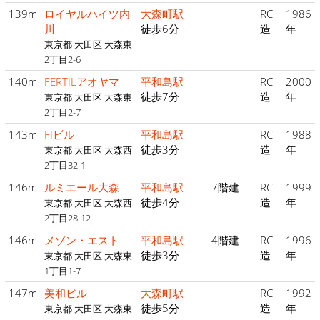
139m
ロイヤルハイツ内
大森町駅
RC
1986
川
徒歩6分
造
年
東京都 大田区 大森東
2丁目2-6
140m
FERTILアオヤマ
平和島駅
RC
2000
徒歩7分
造
年
東京都 大田区 大森東
2丁目2-7
143m
FIビル
平和島駅
RC
1988
徒歩3分
造
年
東京都 大田区 大森西
2丁目32-1
146m
ルミエール大森
平和島駅
7階建
RC
1999
徒歩4分
造
年
東京都 大田区 大森西
2丁目28-12
146m
メゾン・エスト
平和島駅
4階建
RC
1996
徒歩3分
造
年
東京都 大田区 大森東
1丁目1-7
147m
美和ビル
大森町駅
RC
1992
徒歩5分
造
年
東京都 大田区 大森東