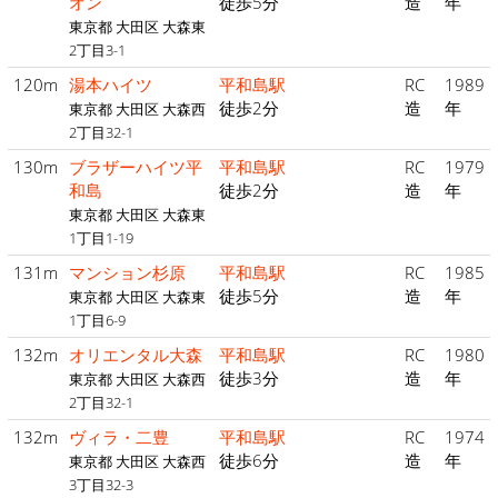
オン
徒歩5分
造
年
東京都 大田区 大森東
2丁目3-1
120m
湯本ハイツ
平和島駅
RC
1989
徒歩2分
造
年
東京都 大田区 大森西
2丁目32-1
130m
ブラザーハイツ平
平和島駅
RC
1979
和島
徒歩2分
造
年
東京都 大田区 大森東
1丁目1-19
131m
マンション杉原
平和島駅
RC
1985
徒歩5分
造
年
東京都 大田区 大森東
1丁目6-9
132m
オリエンタル大森
平和島駅
RC
1980
徒歩3分
造
年
東京都 大田区 大森西
2丁目32-1
132m
ヴィラ・二豊
平和島駅
RC
1974
徒歩6分
造
年
東京都 大田区 大森西
3丁目32-3