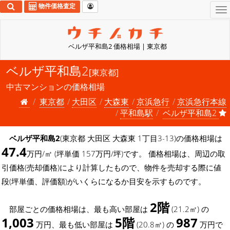
物件価格査定
To
na
ベルザ平和島2 価格相場 | 東京都
ベルザ平和島2
[東京都]
中古マンションの価格相場
東京都
大田区
大森東
京浜急行
京浜急行本線
平和島駅
ベルザ平和島2
ベルザ平和島2
(東京都 大田区 大森東 1丁目3-13)の価格相場は
47.4
万円/㎡ (坪単価 157万円/坪)です。 価格相場は、周辺の取
引価格(売却価格)により計算したもので、物件を売却する際に値
段(坪単価、評価額)がいくらになるか目安を示すものです。
2階
部屋ごとの価格相場は、最も高い部屋は
(21.2㎡) の
1,003
5階
987
万円、最も低い部屋は
(20.8㎡) の
万円で