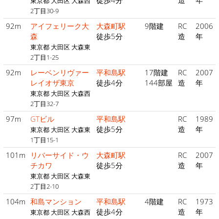
徒歩4分
造
年
東京都 大田区 大森西
2丁目30-9
92m
アイフェリーク大
大森町駅
9階建
RC
2006
森
徒歩5分
造
年
東京都 大田区 大森東
2丁目1-25
92m
レーベンリヴァー
平和島駅
17階建
RC
2007
レイオザ東京
徒歩4分
144部屋
造
年
東京都 大田区 大森西
2丁目32-7
97m
GTビル
平和島駅
RC
1989
徒歩5分
造
年
東京都 大田区 大森東
1丁目15-1
101m
リバーサイド・ウ
大森町駅
RC
2007
チカワ
徒歩5分
造
年
東京都 大田区 大森東
2丁目2-10
104m
和島マンション
平和島駅
4階建
RC
1973
徒歩4分
造
年
東京都 大田区 大森西