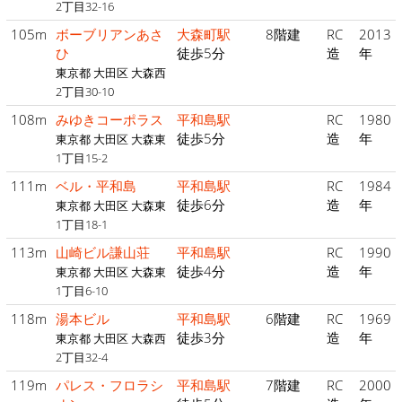
2丁目32-16
105m
ボーブリアンあさ
大森町駅
8階建
RC
2013
ひ
徒歩5分
造
年
東京都 大田区 大森西
2丁目30-10
108m
みゆきコーポラス
平和島駅
RC
1980
徒歩5分
造
年
東京都 大田区 大森東
1丁目15-2
111m
ベル・平和島
平和島駅
RC
1984
徒歩6分
造
年
東京都 大田区 大森東
1丁目18-1
113m
山崎ビル謙山荘
平和島駅
RC
1990
徒歩4分
造
年
東京都 大田区 大森東
1丁目6-10
118m
湯本ビル
平和島駅
6階建
RC
1969
徒歩3分
造
年
東京都 大田区 大森西
2丁目32-4
119m
パレス・フロラシ
平和島駅
7階建
RC
2000