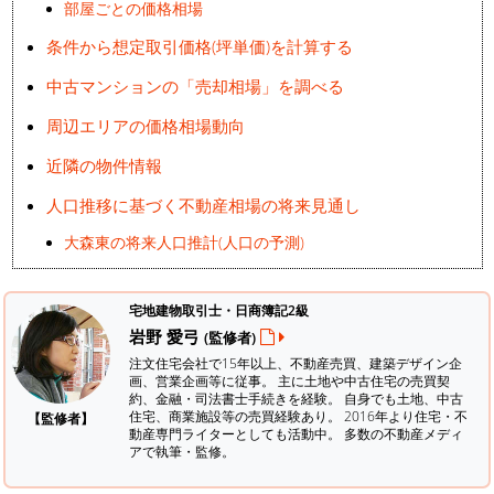
部屋ごとの価格相場
条件から想定取引価格(坪単価)を計算する
中古マンションの「売却相場」を調べる
周辺エリアの価格相場動向
近隣の物件情報
人口推移に基づく不動産相場の将来見通し
大森東の将来人口推計(人口の予測)
宅地建物取引士・日商簿記2級
岩野 愛弓
(監修者)
注文住宅会社で15年以上、不動産売買、建築デザイン企
画、営業企画等に従事。 主に土地や中古住宅の売買契
約、金融・司法書士手続きを経験。
自身でも土地、中古
住宅、商業施設等の売買経験あり。 2016年より住宅・不
【監修者】
動産専門ライターとしても活動中。 多数の不動産メディ
アで執筆・監修。