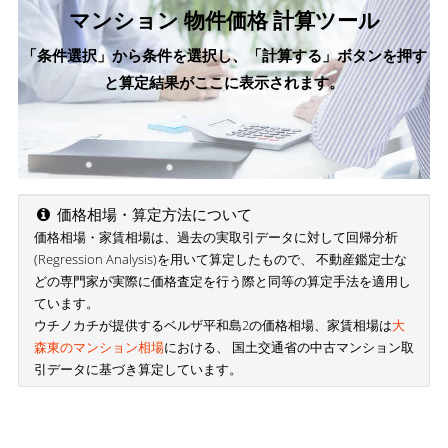
マンション 物件価格 計算ツール
「条件選択」から条件を選択し、「計算する」ボタンを押す
と算定結果がここに表示されます。
価格相場・算定方法について
価格相場・家賃相場は、過去の実取引データに対して回帰分析
(Regression Analysis)を用いて算定したもので、 不動産鑑定士な
どの専門家が実際に価格査定を行う際と同等の算定手法を適用し
ています。
ウチノカチが提供するベルザ平和島2の価格相場、家賃相場は
大
森東のマンション相場
における、 国土交通省の中古マンション取
引データに基づき算定しています。