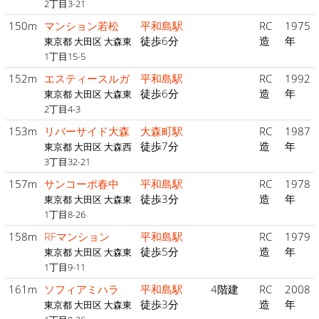
2丁目3-21
150m
マンション若松
平和島駅
RC
1975
徒歩6分
造
年
東京都 大田区 大森東
1丁目15-5
152m
エスティースルガ
平和島駅
RC
1992
徒歩6分
造
年
東京都 大田区 大森東
2丁目4-3
153m
リバーサイド大森
大森町駅
RC
1987
徒歩7分
造
年
東京都 大田区 大森西
3丁目32-21
157m
サンコーポ春中
平和島駅
RC
1978
徒歩3分
造
年
東京都 大田区 大森東
1丁目8-26
158m
RFマンション
平和島駅
RC
1979
徒歩5分
造
年
東京都 大田区 大森東
1丁目9-11
161m
ソフィアミハラ
平和島駅
4階建
RC
2008
徒歩3分
造
年
東京都 大田区 大森東