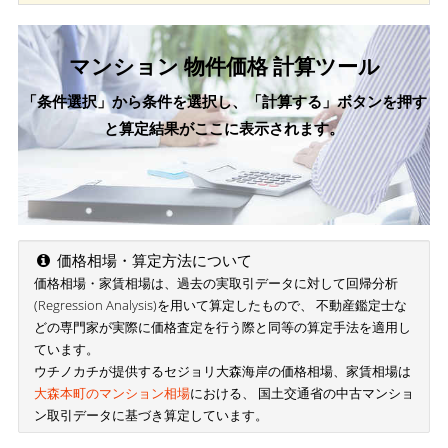
マンション 物件価格 計算ツール
「条件選択」から条件を選択し、「計算する」ボタンを押す
と算定結果がここに表示されます。
価格相場・算定方法について
価格相場・家賃相場は、過去の実取引データに対して回帰分析
(Regression Analysis)を用いて算定したもので、 不動産鑑定士な
どの専門家が実際に価格査定を行う際と同等の算定手法を適用し
ています。
ウチノカチが提供するセジョリ大森海岸の価格相場、家賃相場は
大森本町のマンション相場
における、 国土交通省の中古マンショ
ン取引データに基づき算定しています。