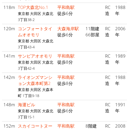
118m
TOP大森北No.1
平和島駅
RC
1988
徒歩6分
造
年
東京都 大田区 大森北
3丁目38-2
120m
コンフォートタイ
大森海岸駅
11階建
RC
2006
ムオオモリ
徒歩6分
66部屋
造
年
東京都 大田区 大森北
3丁目43-4
141m
サンピアオオモリ
平和島駅
RC
1989
徒歩8分
造
年
東京都 大田区 大森北
3丁目42-4
142m
ライオンズマンシ
平和島駅
RC
1988
ョン大森本町第2
徒歩8分
造
年
東京都 大田区 大森本
町 1丁目9-18
148m
海運ビル
平和島駅
RC
1991
徒歩6分
造
年
東京都 大田区 大森北
3丁目15-1
152m
スカイコートヌー
平和島駅
8階建
RC
2008