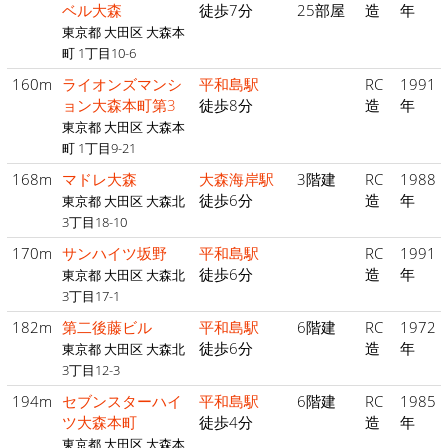
ベル大森
徒歩7分
25部屋
造
年
東京都 大田区 大森本
町 1丁目10-6
160m
ライオンズマンシ
平和島駅
RC
1991
ョン大森本町第3
徒歩8分
造
年
東京都 大田区 大森本
町 1丁目9-21
168m
マドレ大森
大森海岸駅
3階建
RC
1988
徒歩6分
造
年
東京都 大田区 大森北
3丁目18-10
170m
サンハイツ坂野
平和島駅
RC
1991
徒歩6分
造
年
東京都 大田区 大森北
3丁目17-1
182m
第二後藤ビル
平和島駅
6階建
RC
1972
徒歩6分
造
年
東京都 大田区 大森北
3丁目12-3
194m
セブンスターハイ
平和島駅
6階建
RC
1985
ツ大森本町
徒歩4分
造
年
東京都 大田区 大森本