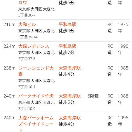
ロワ
徒歩6分
造
年
東京都 大田区 大森北
3丁目36-7
216m
大和ビル
平和島駅
RC
1975
徒歩4分
造
年
東京都 大田区 大森北
3丁目39-14
224m
大森レヂデンス
平和島駅
RC
1990
徒歩7分
造
年
東京都 大田区 大森北
3丁目37-6
238m
ジーレジェンド大
大森海岸駅
RC
1985
森
徒歩4分
造
年
東京都 大田区 大森北
3丁目10-1
240m
パークサイド竹虎
大森海岸駅
6階建
RC
1988
徒歩5分
造
年
東京都 大田区 大森北
3丁目10-9
240m
大森パークホーム
大森海岸駅
RC
1996
ズベイサイドコー
徒歩4分
造
年
ト