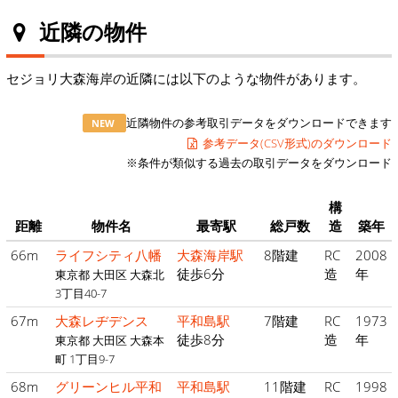
近隣の物件
セジョリ大森海岸の近隣には以下のような物件があります。
近隣物件の参考取引データをダウンロードできます
NEW
参考データ(CSV形式)のダウンロード
※条件が類似する過去の取引データをダウンロード
構
距離
物件名
最寄駅
総戸数
造
築年
66m
ライフシティ八幡
大森海岸駅
8階建
RC
2008
徒歩6分
造
年
東京都 大田区 大森北
3丁目40-7
67m
大森レヂデンス
平和島駅
7階建
RC
1973
徒歩8分
造
年
東京都 大田区 大森本
町 1丁目9-7
68m
グリーンヒル平和
平和島駅
11階建
RC
1998