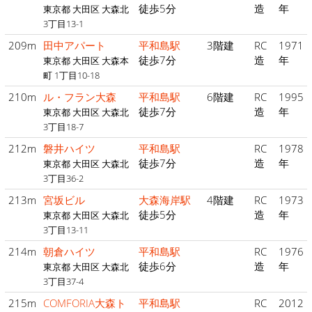
徒歩5分
造
年
東京都 大田区 大森北
3丁目13-1
209m
田中アパート
平和島駅
3階建
RC
1971
徒歩7分
造
年
東京都 大田区 大森本
町 1丁目10-18
210m
ル・フラン大森
平和島駅
6階建
RC
1995
徒歩7分
造
年
東京都 大田区 大森北
3丁目18-7
212m
磐井ハイツ
平和島駅
RC
1978
徒歩7分
造
年
東京都 大田区 大森北
3丁目36-2
213m
宮坂ビル
大森海岸駅
4階建
RC
1973
徒歩5分
造
年
東京都 大田区 大森北
3丁目13-11
214m
朝倉ハイツ
平和島駅
RC
1976
徒歩6分
造
年
東京都 大田区 大森北
3丁目37-4
215m
COMFORIA大森ト
平和島駅
RC
2012