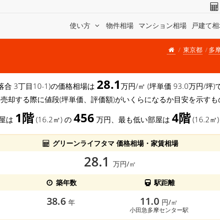
使い方
物件相場
マンション相場
戸建て相
東京都
多
28.1
落合 3丁目10-1)の価格相場は
万円/㎡ (坪単価 93.0万円
を売却する際に値段(坪単価、評価額)がいくらになるか目安を示すも
1階
456
4階
部屋は
(16.2㎡) の
万円、最も低い部屋は
(16.2㎡
グリーンライフタマ 価格相場・家賃相場
28.1
万円/㎡
築年数
駅距離
38.6
11.0
年
円/㎡
小田急多摩センター駅