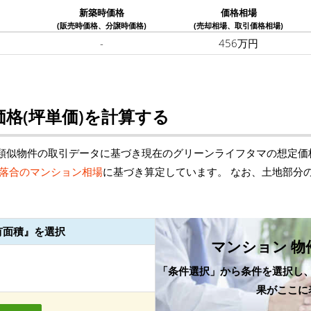
新築時価格
価格相場
(販売時価格、分譲時価格)
(売却相場、取引価格相場)
-
456万円
格(坪単価)を計算する
類似物件の取引データに基づき現在のグリーンライフタマの想定価
落合のマンション相場
に基づき算定しています。 なお、土地部分
有面積』を選択
マンション 物
「条件選択」から条件を選択し
果がここに