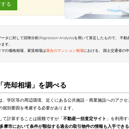
算する
に対して回帰分析(Regression Analysis)を用いて算定したもので、
います。
タマの価格相場、家賃相場は
落合のマンション相場
における、 国土交通省の
「売却相場」を調べる
は、学区等の周辺環境、近くにある公共施設・商業施設へのアクセ
の個別要因を考慮する必要があります。
して計算することは困難ですが「
不動産一括査定サイト
」を利用す
多摩市において条件が類似する過去の取引物件の情報も入手できる