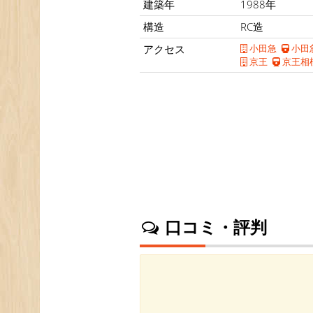
建築年
1988年
構造
RC造
アクセス
小田急
小田
京王
京王相
口コミ・評判