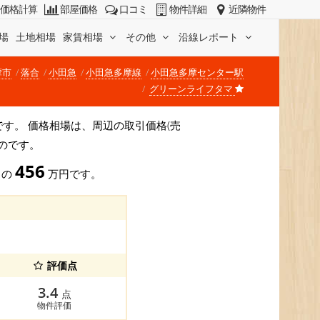
価格計算
部屋価格
口コミ
物件詳細
近隣物件
場
土地相場
家賃相場
その他
沿線レポート
摩市
落合
小田急
小田急多摩線
小田急多摩センター駅
グリーンライフタマ
/坪)です。 価格相場は、周辺の取引価格(売
のです。
456
) の
万円です。
評価点
3.4
点
物件評価