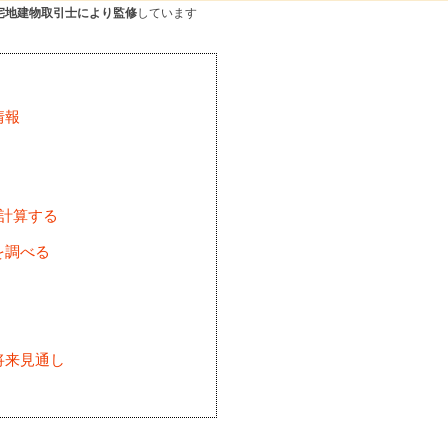
宅地建物取引士により監修
しています
情報
を計算する
を調べる
将来見通し
)