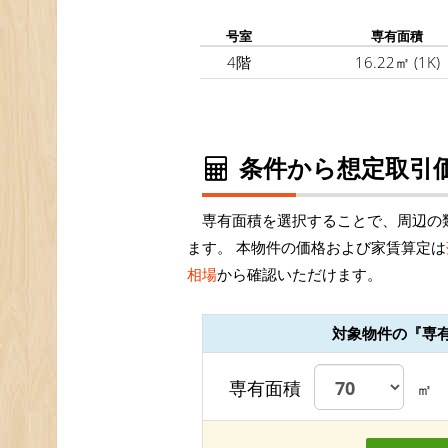
号室
専有面積
4階
16.22㎡
(1K)
条件から想定取引価
専有面積を選択することで、周辺の
ます。 本物件の価格および家賃算定は
相場
から確認いただけます。
対象物件の『専
専有面積
㎡