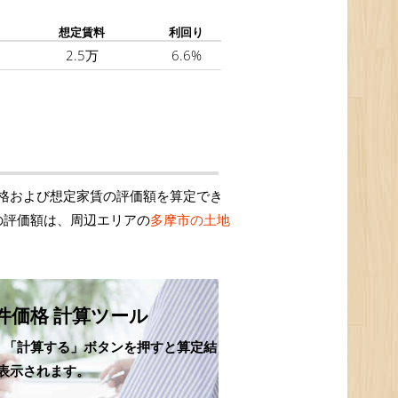
想定賃料
利回り
2.5万
6.6%
格および想定家賃の評価額を算定でき
の評価額は、周辺エリアの
多摩市の土地
件価格 計算ツール
、「計算する」ボタンを押すと算定結
表示されます。