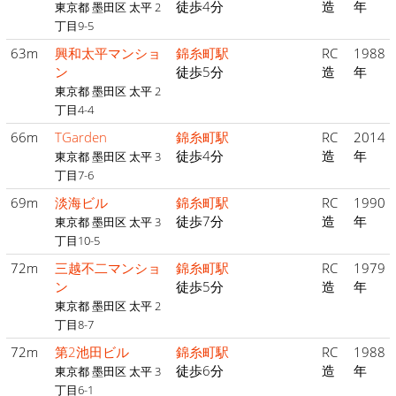
徒歩4分
造
年
東京都 墨田区 太平 2
丁目9-5
63m
興和太平マンショ
錦糸町駅
RC
1988
ン
徒歩5分
造
年
東京都 墨田区 太平 2
丁目4-4
66m
TGarden
錦糸町駅
RC
2014
徒歩4分
造
年
東京都 墨田区 太平 3
丁目7-6
69m
淡海ビル
錦糸町駅
RC
1990
徒歩7分
造
年
東京都 墨田区 太平 3
丁目10-5
72m
三越不二マンショ
錦糸町駅
RC
1979
ン
徒歩5分
造
年
東京都 墨田区 太平 2
丁目8-7
72m
第2池田ビル
錦糸町駅
RC
1988
徒歩6分
造
年
東京都 墨田区 太平 3
丁目6-1