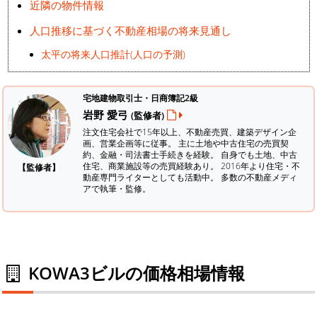
近隣の物件情報
人口推移に基づく不動産相場の将来見通し
太平の将来人口推計(人口の予測)
宅地建物取引士・日商簿記2級
岩野 愛弓
(監修者)
注文住宅会社で15年以上、不動産売買、建築デザイン企
画、営業企画等に従事。 主に土地や中古住宅の売買契
約、金融・司法書士手続きを経験。
自身でも土地、中古
住宅、商業施設等の売買経験あり。 2016年より住宅・不
【監修者】
動産専門ライターとしても活動中。 多数の不動産メディ
アで執筆・監修。
KOWA3ビルの価格相場情報