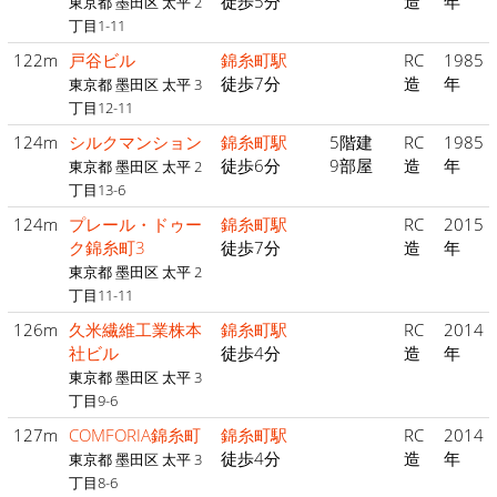
徒歩5分
造
年
東京都 墨田区 太平 2
丁目1-11
122m
戸谷ビル
錦糸町駅
RC
1985
徒歩7分
造
年
東京都 墨田区 太平 3
丁目12-11
124m
シルクマンション
錦糸町駅
5階建
RC
1985
徒歩6分
9部屋
造
年
東京都 墨田区 太平 2
丁目13-6
124m
プレール・ドゥー
錦糸町駅
RC
2015
ク錦糸町3
徒歩7分
造
年
東京都 墨田区 太平 2
丁目11-11
126m
久米繊維工業株本
錦糸町駅
RC
2014
社ビル
徒歩4分
造
年
東京都 墨田区 太平 3
丁目9-6
127m
COMFORIA錦糸町
錦糸町駅
RC
2014
徒歩4分
造
年
東京都 墨田区 太平 3
丁目8-6