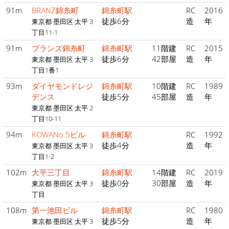
91m
BRANZ錦糸町
錦糸町駅
RC
2016
徒歩6分
造
年
東京都 墨田区 太平 3
丁目11-1
91m
ブランズ錦糸町
錦糸町駅
11階建
RC
2015
徒歩6分
42部屋
造
年
東京都 墨田区 太平 3
丁目1番1
93m
ダイヤモンドレジ
錦糸町駅
10階建
RC
1989
デンス
徒歩5分
45部屋
造
年
東京都 墨田区 太平 2
丁目10-11
94m
KOWANo.5ビル
錦糸町駅
RC
1992
徒歩4分
造
年
東京都 墨田区 太平 3
丁目1-2
102m
大平三丁目
錦糸町駅
14階建
RC
2019
徒歩0分
30部屋
造
年
東京都 墨田区 太平 3
丁目
108m
第一池田ビル
錦糸町駅
RC
1980
徒歩5分
造
年
東京都 墨田区 太平 3