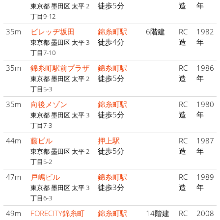
徒歩5分
造
年
東京都 墨田区 太平 2
丁目9-12
35m
ビレッヂ坂田
錦糸町駅
6階建
RC
1982
徒歩4分
造
年
東京都 墨田区 太平 3
丁目7-10
35m
錦糸町駅前プラザ
錦糸町駅
RC
1986
徒歩5分
造
年
東京都 墨田区 太平 2
丁目5-3
35m
向後メゾン
錦糸町駅
RC
1980
徒歩5分
造
年
東京都 墨田区 太平 3
丁目7-3
44m
藤ビル
押上駅
RC
1987
徒歩5分
造
年
東京都 墨田区 太平 2
丁目5-2
47m
戸嶋ビル
錦糸町駅
RC
1989
徒歩3分
造
年
東京都 墨田区 太平 3
丁目6-3
49m
FORECITY錦糸町
錦糸町駅
14階建
RC
2008