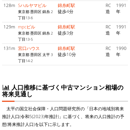
128m
Sハルヤマビル
錦糸町駅
RC
1991
徒歩4分
造
年
東京都 墨田区 錦糸 2
丁目13-6
129m
mpcビル
錦糸町駅
RC
1991
徒歩3分
造
年
東京都 墨田区 錦糸 2
丁目13-5
131m
宮口ハウス
錦糸町駅
RC
1990
徒歩10分
造
年
東京都 墨田区 太平 3
丁目14-2
人口推移に基づく中古マンション相場の
将来見通し
太平の国立社会保障・人口問題研究所の「日本の地域別将来
推計人口(令和5(2023)年推計)」に基づく、将来の人口推計の予
想(将来推計人口)を以下に示します。