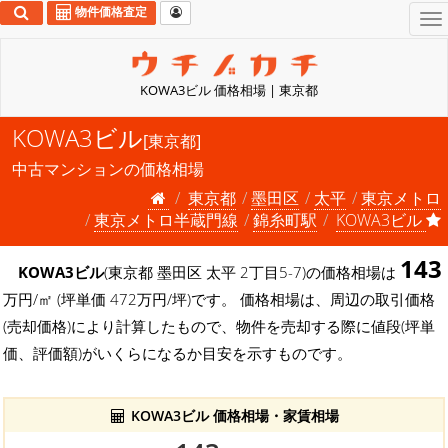
物件価格査定
To
na
KOWA3ビル 価格相場 | 東京都
KOWA3ビル
[東京都]
中古マンションの価格相場
東京都
墨田区
太平
東京メトロ
東京メトロ半蔵門線
錦糸町駅
KOWA3ビル
143
KOWA3ビル
(東京都 墨田区 太平 2丁目5-7)の価格相場は
万円/㎡ (坪単価 472万円/坪)です。 価格相場は、周辺の取引価格
(売却価格)により計算したもので、物件を売却する際に値段(坪単
価、評価額)がいくらになるか目安を示すものです。
KOWA3ビル 価格相場・家賃相場