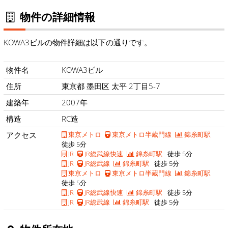
物件の詳細情報
KOWA3ビルの物件詳細は以下の通りです。
物件名
KOWA3ビル
住所
東京都 墨田区 太平 2丁目5-7
建築年
2007年
構造
RC造
アクセス
東京メトロ
東京メトロ半蔵門線
錦糸町駅
徒歩 5分
JR
JR総武線快速
錦糸町駅
徒歩 5分
JR
JR総武線
錦糸町駅
徒歩 5分
東京メトロ
東京メトロ半蔵門線
錦糸町駅
徒歩 5分
JR
JR総武線快速
錦糸町駅
徒歩 5分
JR
JR総武線
錦糸町駅
徒歩 5分