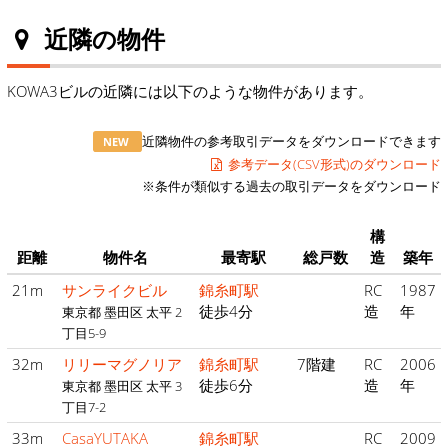
近隣の物件
KOWA3ビルの近隣には以下のような物件があります。
近隣物件の参考取引データをダウンロードできます
NEW
参考データ(CSV形式)のダウンロード
※条件が類似する過去の取引データをダウンロード
構
距離
物件名
最寄駅
総戸数
造
築年
21m
サンライクビル
錦糸町駅
RC
1987
徒歩4分
造
年
東京都 墨田区 太平 2
丁目5-9
32m
リリーマグノリア
錦糸町駅
7階建
RC
2006
徒歩6分
造
年
東京都 墨田区 太平 3
丁目7-2
33m
CasaYUTAKA
錦糸町駅
RC
2009