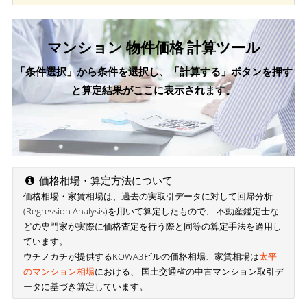
マンション 物件価格 計算ツール
「条件選択」から条件を選択し、「計算する」ボタンを押す
と算定結果がここに表示されます。
価格相場・算定方法について
価格相場・家賃相場は、過去の実取引データに対して回帰分析
(Regression Analysis)を用いて算定したもので、 不動産鑑定士な
どの専門家が実際に価格査定を行う際と同等の算定手法を適用し
ています。
ウチノカチが提供するKOWA3ビルの価格相場、家賃相場は
太平
のマンション相場
における、 国土交通省の中古マンション取引デ
ータに基づき算定しています。