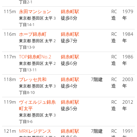
丁目2-1
115m
永田マンション
錦糸町駅
RC
1979
徒歩8分
造
年
東京都 墨田区 太平 3
丁目14-1
116m
ホープ錦糸町
錦糸町駅
RC
1984
徒歩7分
造
年
東京都 墨田区 太平 2
丁目13-9
117m
TOP錦糸町No.2
錦糸町駅
RC
1986
徒歩6分
造
年
東京都 墨田区 太平 2
丁目13-11
118m
ブレッセ共和
錦糸町駅
7階建
RC
2003
徒歩4分
造
年
東京都 墨田区 太平 3
丁目8-10
119m
ヴィエルジュ錦糸
錦糸町駅
RC
2012
町太平
徒歩5分
造
年
東京都 墨田区 太平 3
丁目9-6
121m
MRKレジデンス
錦糸町駅
7階建
RC
1991