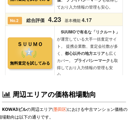
周辺エリアの価格相場動向
KOWA3ビル
の周辺エリア(
墨田区
)における中古マンション価格の
相場動向は以下の通りです。