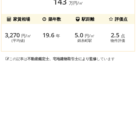
143
万円/㎡
家賃相場
築年数
駅距離
評価点
3,270
19.6
5.0
2.5
円/㎡
年
円/㎡
点
(平均値)
錦糸町駅
物件評価
この記事は
不動産鑑定士、宅地建物取引士により監修
しています