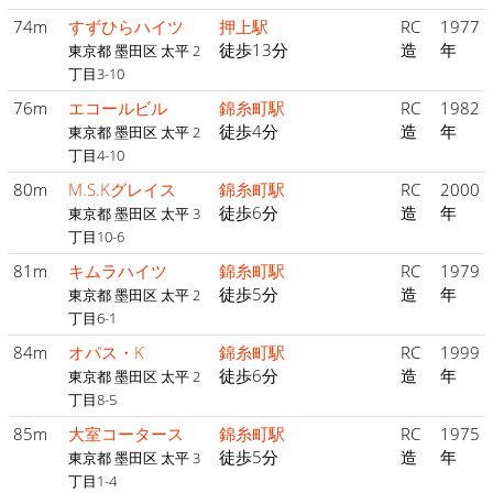
74m
すずひらハイツ
押上駅
RC
1977
徒歩13分
造
年
東京都 墨田区 太平 2
丁目3-10
76m
エコールビル
錦糸町駅
RC
1982
徒歩4分
造
年
東京都 墨田区 太平 2
丁目4-10
80m
M.S.Kグレイス
錦糸町駅
RC
2000
徒歩6分
造
年
東京都 墨田区 太平 3
丁目10-6
81m
キムラハイツ
錦糸町駅
RC
1979
徒歩5分
造
年
東京都 墨田区 太平 2
丁目6-1
84m
オパス・K
錦糸町駅
RC
1999
徒歩6分
造
年
東京都 墨田区 太平 2
丁目8-5
85m
大室コータース
錦糸町駅
RC
1975
徒歩5分
造
年
東京都 墨田区 太平 3
丁目1-4