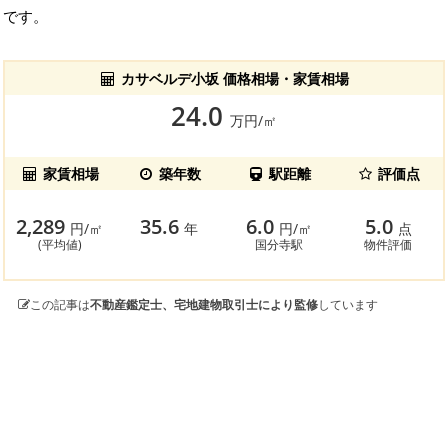
です。
カサベルデ小坂 価格相場・家賃相場
24.0
万円/㎡
家賃相場
築年数
駅距離
評価点
2,289
35.6
6.0
5.0
円/㎡
年
円/㎡
点
(平均値)
国分寺駅
物件評価
この記事は
不動産鑑定士、宅地建物取引士により監修
しています