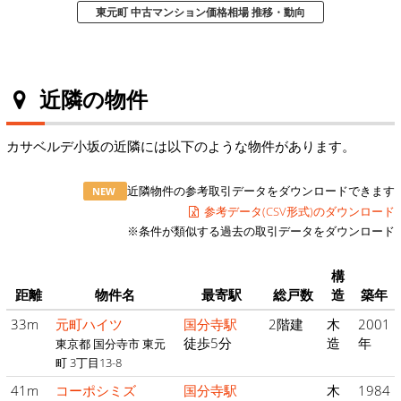
東元町 中古マンション価格相場 推移・動向
近隣の物件
カサベルデ小坂の近隣には以下のような物件があります。
近隣物件の参考取引データをダウンロードできます
NEW
参考データ(CSV形式)のダウンロード
※条件が類似する過去の取引データをダウンロード
構
距離
物件名
最寄駅
総戸数
造
築年
33m
元町ハイツ
国分寺駅
2階建
木
2001
徒歩5分
造
年
東京都 国分寺市 東元
町 3丁目13-8
41m
コーポシミズ
国分寺駅
木
1984