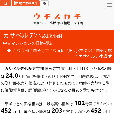
物件価格査定
To
na
カサベルデ小坂 価格相場 | 東京都
カサベルデ小坂
[東京都]
中古マンションの価格相場
東京都
国分寺市
東元町
JR
JR中央線
国分寺駅
カサベルデ小坂
カサベルデ小坂
(東京都 国分寺市 東元町 3丁目13-6)の価格相場
24.0
は
万円/㎡ (坪単価 79.4万円/坪)です。 価格相場は、周辺
の取引価格(売却価格)により計算したもので、物件を売却する際
に値段(坪単価、評価額)がいくらになるか目安を示すものです。
102
部屋ごとの価格相場は、最も高い部屋は
号室 (18.8㎡) の
452
203
452
万円、最も低い部屋は
号室 (18.8㎡) の
万円