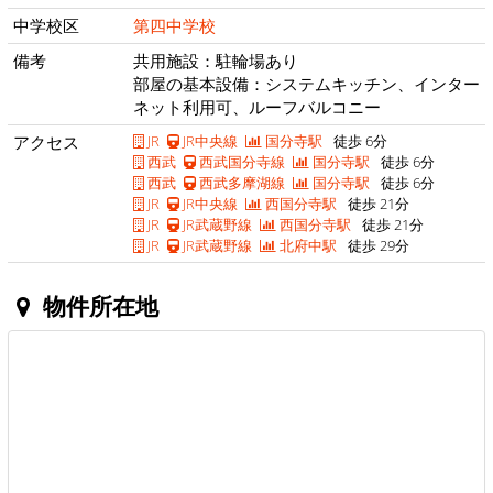
中学校区
第四中学校
備考
共用施設：駐輪場あり
部屋の基本設備：システムキッチン、インター
ネット利用可、ルーフバルコニー
アクセス
JR
JR中央線
国分寺駅
徒歩 6分
西武
西武国分寺線
国分寺駅
徒歩 6分
西武
西武多摩湖線
国分寺駅
徒歩 6分
JR
JR中央線
西国分寺駅
徒歩 21分
JR
JR武蔵野線
西国分寺駅
徒歩 21分
JR
JR武蔵野線
北府中駅
徒歩 29分
物件所在地