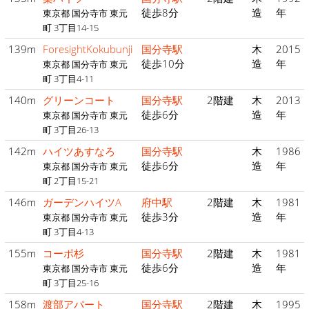
徒歩8分
造
年
東京都 国分寺市 東元
町 3丁目14-15
139m
ForesightKokubunji
国分寺駅
木
2015
徒歩10分
造
年
東京都 国分寺市 東元
町 3丁目4-11
140m
グリーンコート
国分寺駅
2階建
木
2013
徒歩6分
造
年
東京都 国分寺市 東元
町 3丁目26-13
142m
ハイツあすなろ
国分寺駅
木
1986
徒歩6分
造
年
東京都 国分寺市 東元
町 2丁目15-21
146m
ガーデンハイツA
府中駅
2階建
木
1981
徒歩3分
造
年
東京都 国分寺市 東元
町 3丁目4-13
155m
コーポ杉
国分寺駅
2階建
木
1981
徒歩6分
造
年
東京都 国分寺市 東元
町 3丁目25-16
158m
渡部アパート
国分寺駅
2階建
木
1995