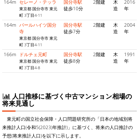
164m
セレーノ・テッラ
国分寺駅
2階建
木
2016
徒歩10分
造
年
東京都 国分寺市 東元
町 3丁目4-11
164m
パールハイツ国分
国分寺駅
2階建
木
2004
寺
徒歩7分
造
年
東京都 国分寺市 東元
町 3丁目4-11
166m
ドルチェ元町
国分寺駅
2階建
木
1991
徒歩8分
造
年
東京都 国分寺市 東元
町 3丁目4-8
人口推移に基づく中古マンション相場の
将来見通し
東元町の国立社会保障・人口問題研究所の「日本の地域別将
来推計人口(令和5(2023)年推計)」に基づく、将来の人口推計の
予想(将来推計人口)を以下に示します。