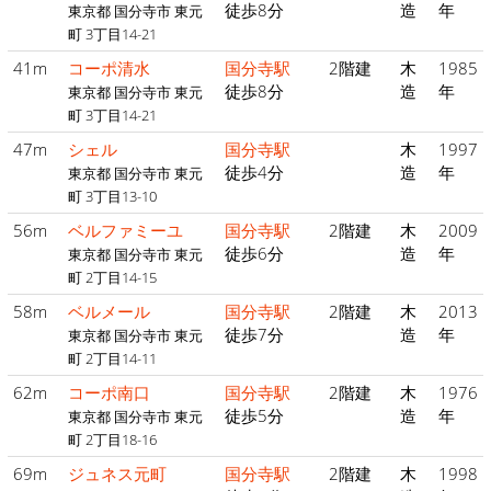
徒歩8分
造
年
東京都 国分寺市 東元
町 3丁目14-21
41m
コーポ清水
国分寺駅
2階建
木
1985
徒歩8分
造
年
東京都 国分寺市 東元
町 3丁目14-21
47m
シェル
国分寺駅
木
1997
徒歩4分
造
年
東京都 国分寺市 東元
町 3丁目13-10
56m
ベルファミーユ
国分寺駅
2階建
木
2009
徒歩6分
造
年
東京都 国分寺市 東元
町 2丁目14-15
58m
ベルメール
国分寺駅
2階建
木
2013
徒歩7分
造
年
東京都 国分寺市 東元
町 2丁目14-11
62m
コーポ南口
国分寺駅
2階建
木
1976
徒歩5分
造
年
東京都 国分寺市 東元
町 2丁目18-16
69m
ジュネス元町
国分寺駅
2階建
木
1998