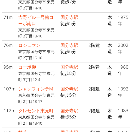
徒歩7分
造
年
東京都 国分寺市 東元
町 2丁目14-16
71m
吉野ビル一号館コ
国分寺駅
木
1975
ーポ南口
徒歩5分
造
年
東京都 国分寺市 東元
町 2丁目18-16
76m
ロジュマン
国分寺駅
2階建
木
2002
徒歩6分
造
年
東京都 国分寺市 東元
町 2丁目15-10
95m
コーポ柳
国分寺駅
2階建
木
1980
徒歩8分
造
年
東京都 国分寺市 東元
町 3丁目12-4
107m
シャンフォンテM
国分寺駅
2階建
木
1992
徒歩5分
造
年
東京都 国分寺市 東元
町 2丁目18-17
112m
クレセント東元町
国分寺駅
2階建
木
1983
徒歩5分
造
年
東京都 国分寺市 東元
町 2丁目18-10