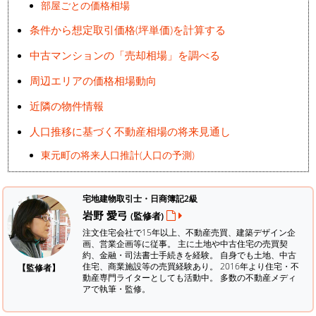
部屋ごとの価格相場
条件から想定取引価格(坪単価)を計算する
中古マンションの「売却相場」を調べる
周辺エリアの価格相場動向
近隣の物件情報
人口推移に基づく不動産相場の将来見通し
東元町の将来人口推計(人口の予測)
宅地建物取引士・日商簿記2級
岩野 愛弓
(監修者)
注文住宅会社で15年以上、不動産売買、建築デザイン企
画、営業企画等に従事。 主に土地や中古住宅の売買契
約、金融・司法書士手続きを経験。
自身でも土地、中古
住宅、商業施設等の売買経験あり。 2016年より住宅・不
【監修者】
動産専門ライターとしても活動中。 多数の不動産メディ
アで執筆・監修。