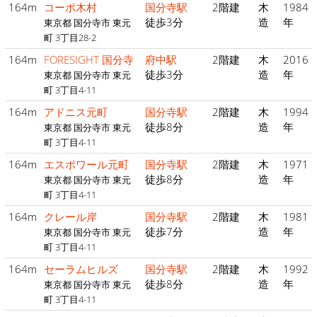
164m
コーポ木村
国分寺駅
2階建
木
1984
徒歩3分
造
年
東京都 国分寺市 東元
町 3丁目28-2
164m
FORESIGHT 国分寺
府中駅
2階建
木
2016
徒歩3分
造
年
東京都 国分寺市 東元
町 3丁目4-11
164m
アドニス元町
国分寺駅
2階建
木
1994
徒歩8分
造
年
東京都 国分寺市 東元
町 3丁目4-11
164m
エスポワール元町
国分寺駅
2階建
木
1971
徒歩8分
造
年
東京都 国分寺市 東元
町 3丁目4-11
164m
クレール岸
国分寺駅
2階建
木
1981
徒歩7分
造
年
東京都 国分寺市 東元
町 3丁目4-11
164m
セーラムヒルズ
国分寺駅
2階建
木
1992
徒歩8分
造
年
東京都 国分寺市 東元
町 3丁目4-11