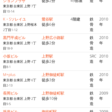
ションプラザ
徒歩2分
49部屋
造
年
東京都 台東区 上野 7丁
目10-14
K・Sソレイユ
鶯谷駅
4階建
鉄
2010
徒歩6分
骨
年
東京都 台東区 上野桜木
造
2丁目1-12
黒門平成ビル
上野広小路駅
鉄
2010
徒歩2分
骨
年
東京都 台東区 上野 1丁
造
目18-9
小坂ビル
上野駅
SRC
2010
徒歩2分
造
年
東京都 台東区 上野 4丁
目8-1
M+plus
上野御徒町駅
鉄
2010
徒歩3分
骨
年
東京都 台東区 上野 6丁
造
目2-13
長岡ビル
上野御徒町駅
鉄
2009
徒歩10分
骨
年
東京都 台東区 上野 2丁
造
目9-5
坂井ビル
御徒町駅
鉄
2009