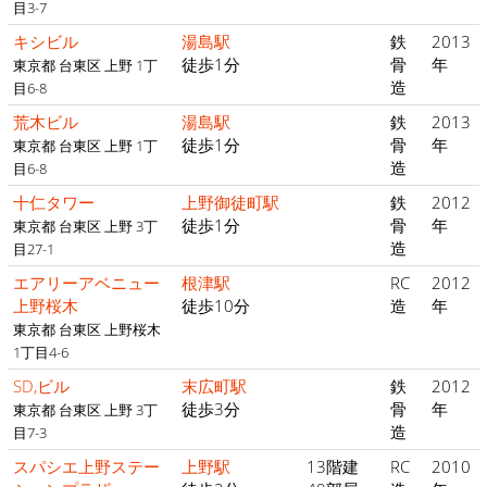
目3-7
キシビル
湯島駅
鉄
2013
徒歩1分
骨
年
東京都 台東区 上野 1丁
造
目6-8
荒木ビル
湯島駅
鉄
2013
徒歩1分
骨
年
東京都 台東区 上野 1丁
造
目6-8
十仁タワー
上野御徒町駅
鉄
2012
徒歩1分
骨
年
東京都 台東区 上野 3丁
造
目27-1
エアリーアベニュー
根津駅
RC
2012
上野桜木
徒歩10分
造
年
東京都 台東区 上野桜木
1丁目4-6
SD,ビル
末広町駅
鉄
2012
徒歩3分
骨
年
東京都 台東区 上野 3丁
造
目7-3
スパシエ上野ステー
上野駅
13階建
RC
2010