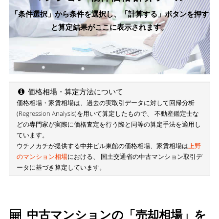
「条件選択」から条件を選択し、「計算する」ボタンを押す
と算定結果がここに表示されます。
価格相場・算定方法について
価格相場・家賃相場は、過去の実取引データに対して回帰分析
(Regression Analysis)を用いて算定したもので、 不動産鑑定士な
どの専門家が実際に価格査定を行う際と同等の算定手法を適用し
ています。
ウチノカチが提供する中井ビル東館の価格相場、家賃相場は
上野
のマンション相場
における、 国土交通省の中古マンション取引デ
ータに基づき算定しています。
中古マンションの「売却相場」を