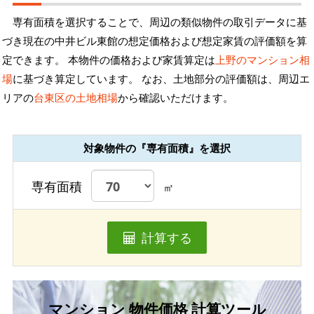
専有面積を選択することで、周辺の類似物件の取引データに基
づき現在の中井ビル東館の想定価格および想定家賃の評価額を算
定できます。 本物件の価格および家賃算定は
上野のマンション相
場
に基づき算定しています。 なお、土地部分の評価額は、周辺エ
リアの
台東区の土地相場
から確認いただけます。
対象物件の『専有面積』を選択
専有面積
㎡
計算する
マンション 物件価格 計算ツール