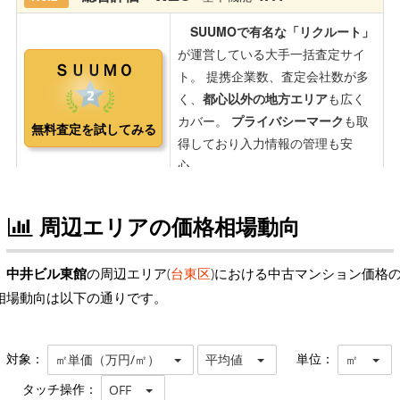
周辺エリアの価格相場動向
中井ビル東館
の周辺エリア(
台東区
)における中古マンション価格
相場動向は以下の通りです。
対象：
単位：
㎡単価（万円/㎡）
平均値
㎡
タッチ操作：
OFF