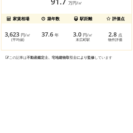
91.7
万円/㎡
家賃相場
築年数
駅距離
評価点
3,623
37.6
3.0
2.8
円/㎡
年
円/㎡
点
(平均値)
末広町駅
物件評価
この記事は
不動産鑑定士、宅地建物取引士により監修
しています