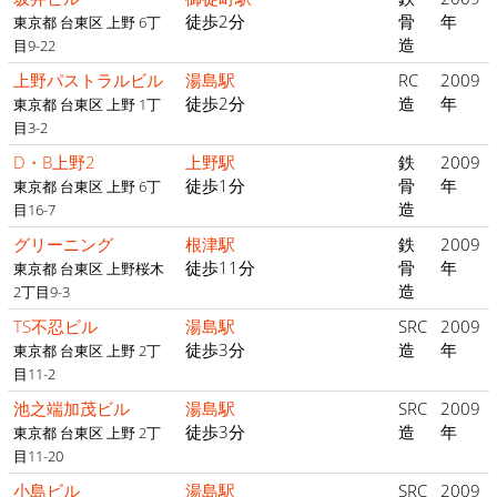
徒歩2分
骨
年
東京都 台東区 上野 6丁
造
目9-22
上野パストラルビル
湯島駅
RC
2009
徒歩2分
造
年
東京都 台東区 上野 1丁
目3-2
D・B上野2
上野駅
鉄
2009
徒歩1分
骨
年
東京都 台東区 上野 6丁
造
目16-7
グリーニング
根津駅
鉄
2009
徒歩11分
骨
年
東京都 台東区 上野桜木
造
2丁目9-3
TS不忍ビル
湯島駅
SRC
2009
徒歩3分
造
年
東京都 台東区 上野 2丁
目11-2
池之端加茂ビル
湯島駅
SRC
2009
徒歩3分
造
年
東京都 台東区 上野 2丁
目11-20
小島ビル
湯島駅
SRC
2009