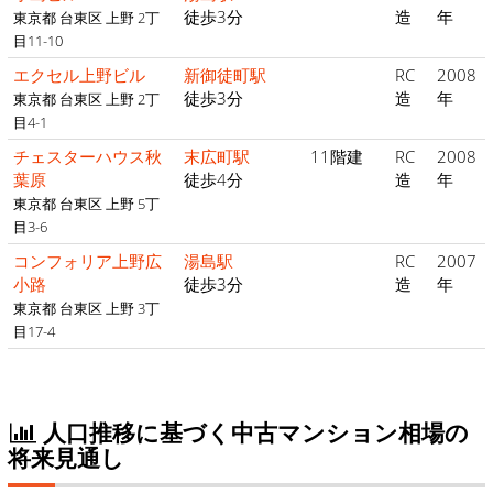
徒歩3分
造
年
東京都 台東区 上野 2丁
目11-10
エクセル上野ビル
新御徒町駅
RC
2008
徒歩3分
造
年
東京都 台東区 上野 2丁
目4-1
チェスターハウス秋
末広町駅
11階建
RC
2008
葉原
徒歩4分
造
年
東京都 台東区 上野 5丁
目3-6
コンフォリア上野広
湯島駅
RC
2007
小路
徒歩3分
造
年
東京都 台東区 上野 3丁
目17-4
人口推移に基づく中古マンション相場の
将来見通し