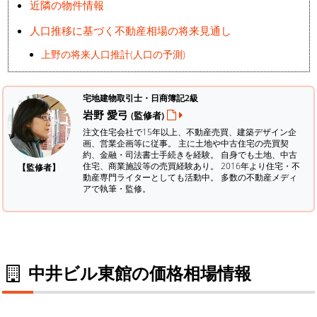
近隣の物件情報
人口推移に基づく不動産相場の将来見通し
上野の将来人口推計(人口の予測)
宅地建物取引士・日商簿記2級
岩野 愛弓
(監修者)
注文住宅会社で15年以上、不動産売買、建築デザイン企
画、営業企画等に従事。 主に土地や中古住宅の売買契
約、金融・司法書士手続きを経験。
自身でも土地、中古
住宅、商業施設等の売買経験あり。 2016年より住宅・不
【監修者】
動産専門ライターとしても活動中。 多数の不動産メディ
アで執筆・監修。
中井ビル東館の価格相場情報