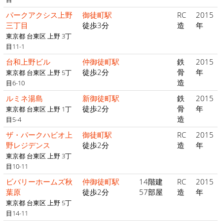
パークアクシス上野
御徒町駅
RC
2015
三丁目
徒歩3分
造
年
東京都 台東区 上野 3丁
目11-1
台和上野ビル
仲御徒町駅
鉄
2015
徒歩2分
骨
年
東京都 台東区 上野 5丁
造
目6-10
ルミネ湯島
新御徒町駅
鉄
2015
徒歩2分
骨
年
東京都 台東区 上野 1丁
造
目5-4
ザ・パークハビオ上
御徒町駅
RC
2015
野レジデンス
徒歩2分
造
年
東京都 台東区 上野 3丁
目10-11
ビバリーホームズ秋
仲御徒町駅
14階建
RC
2015
葉原
徒歩2分
57部屋
造
年
東京都 台東区 上野 5丁
目14-11