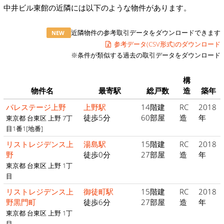
中井ビル東館の近隣には以下のような物件があります。
近隣物件の参考取引データをダウンロードできます
NEW
参考データ(CSV形式)のダウンロード
※条件が類似する過去の取引データをダウンロード
構
物件名
最寄駅
総戸数
造
築年
パレステージ上野
上野駅
14階建
RC
2018
徒歩5分
60部屋
造
年
東京都 台東区 上野 7丁
目1番1[地番]
リストレジデンス上
湯島駅
15階建
RC
2018
野
徒歩0分
27部屋
造
年
東京都 台東区 上野 1丁
目
リストレジデンス上
御徒町駅
15階建
RC
2018
野黒門町
徒歩6分
27部屋
造
年
東京都 台東区 上野 1丁
目