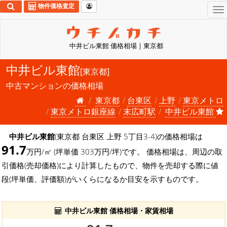
物件価格査定
To
na
中井ビル東館 価格相場 | 東京都
中井ビル東館
[東京都]
中古マンションの価格相場
東京都
台東区
上野
東京メトロ
東京メトロ銀座線
末広町駅
中井ビル東館
中井ビル東館
(東京都 台東区 上野 5丁目3-4)の価格相場は
91.7
万円/㎡ (坪単価 303万円/坪)です。 価格相場は、周辺の取
引価格(売却価格)により計算したもので、物件を売却する際に値
段(坪単価、評価額)がいくらになるか目安を示すものです。
中井ビル東館 価格相場・家賃相場