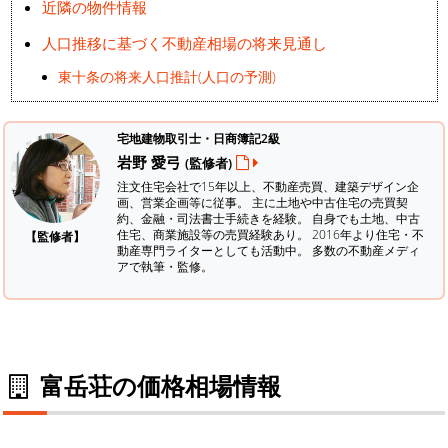
近隣の物件情報
人口推移に基づく不動産相場の将来見通し
東十条の将来人口推計(人口の予測)
宅地建物取引士・日商簿記2級
岩野 愛弓
(監修者)
注文住宅会社で15年以上、不動産売買、建築デザイン企
画、営業企画等に従事。 主に土地や中古住宅の売買契
約、金融・司法書士手続きを経験。
自身でも土地、中古
住宅、商業施設等の売買経験あり。 2016年より住宅・不
【監修者】
動産専門ライターとしても活動中。 多数の不動産メディ
アで執筆・監修。
富岳荘の価格相場情報