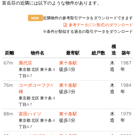
富岳荘の近隣には以下のような物件があります。
近隣物件の参考取引データをダウンロードできます
NEW
参考データ(CSV形式)のダウンロード
※条件が類似する過去の取引データをダウンロード
構
距離
物件名
最寄駅
総戸数
造
築年
67m
萬代荘
東十条駅
木
1987
徒歩3分
造
年
東京都 北区 東十条 4
丁目4-7
76m
コーポコーフクA
東十条駅
木
1984
棟
徒歩3分
造
年
東京都 北区 東十条 4
丁目4-7
88m
富田ハイツ
東十条駅
木
1979
徒歩3分
造
年
東京都 北区 東十条 4
丁目4-7