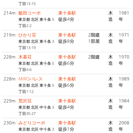
丁目13-15
214m
飯田コーポ
東十条駅
木
1981
徒歩4分
造
年
東京都 北区 東十条 5
丁目2-2
219m
ひかり荘
東十条駅
2階建
木
1971
徒歩8分
1部屋
造
年
東京都 北区 東十条 3
丁目13-19
228m
木暮荘
東十条駅
2階建
木
1970
徒歩6分
造
年
東京都 北区 東十条 5
丁目4-6
228m
MIROパレス
東十条駅
木
1989
徒歩6分
造
年
東京都 北区 東十条 5
丁目1-12
229m
荒沢荘
東十条駅
木
1984
徒歩4分
造
年
東京都 北区 中十条 3
丁目35-27
230m
みどりコーポ
東十条駅
木
2008
徒歩1分
造
年
東京都 北区 中十条 3