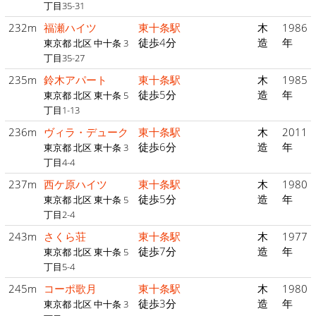
丁目35-31
232m
福瀬ハイツ
東十条駅
木
1986
徒歩4分
造
年
東京都 北区 中十条 3
丁目35-27
235m
鈴木アパート
東十条駅
木
1985
徒歩5分
造
年
東京都 北区 東十条 5
丁目1-13
236m
ヴィラ・デューク
東十条駅
木
2011
徒歩6分
造
年
東京都 北区 東十条 3
丁目4-4
237m
西ケ原ハイツ
東十条駅
木
1980
徒歩5分
造
年
東京都 北区 東十条 5
丁目2-4
243m
さくら荘
東十条駅
木
1977
徒歩7分
造
年
東京都 北区 東十条 5
丁目5-4
245m
コーポ歌月
東十条駅
木
1980
徒歩3分
造
年
東京都 北区 中十条 3