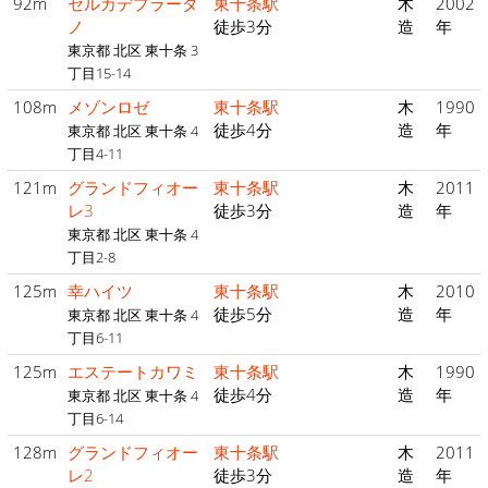
92m
セルカデプラータ
東十条駅
木
2002
ノ
徒歩3分
造
年
東京都 北区 東十条 3
丁目15-14
108m
メゾンロゼ
東十条駅
木
1990
徒歩4分
造
年
東京都 北区 東十条 4
丁目4-11
121m
グランドフィオー
東十条駅
木
2011
レ3
徒歩3分
造
年
東京都 北区 東十条 4
丁目2-8
125m
幸ハイツ
東十条駅
木
2010
徒歩5分
造
年
東京都 北区 東十条 4
丁目6-11
125m
エステートカワミ
東十条駅
木
1990
徒歩4分
造
年
東京都 北区 東十条 4
丁目6-14
128m
グランドフィオー
東十条駅
木
2011
レ2
徒歩3分
造
年