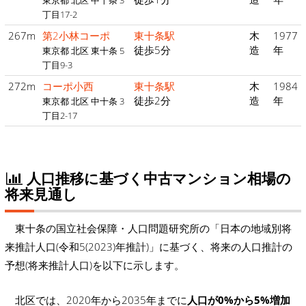
東京都 北区 中十条 3
丁目17-2
267m
第2小林コーポ
東十条駅
木
1977
徒歩5分
造
年
東京都 北区 東十条 5
丁目9-3
272m
コーポ小西
東十条駅
木
1984
徒歩2分
造
年
東京都 北区 中十条 3
丁目2-17
人口推移に基づく中古マンション相場の
将来見通し
東十条の国立社会保障・人口問題研究所の「日本の地域別将
来推計人口(令和5(2023)年推計)」に基づく、将来の人口推計の
予想(将来推計人口)を以下に示します。
北区では、2020年から2035年までに
人口が0%から5%増加