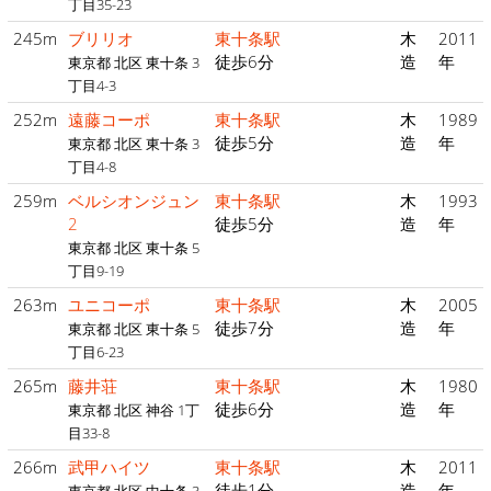
丁目35-23
245m
ブリリオ
東十条駅
木
2011
徒歩6分
造
年
東京都 北区 東十条 3
丁目4-3
252m
遠藤コーポ
東十条駅
木
1989
徒歩5分
造
年
東京都 北区 東十条 3
丁目4-8
259m
ベルシオンジュン
東十条駅
木
1993
2
徒歩5分
造
年
東京都 北区 東十条 5
丁目9-19
263m
ユニコーポ
東十条駅
木
2005
徒歩7分
造
年
東京都 北区 東十条 5
丁目6-23
265m
藤井荘
東十条駅
木
1980
徒歩6分
造
年
東京都 北区 神谷 1丁
目33-8
266m
武甲ハイツ
東十条駅
木
2011
徒歩1分
造
年