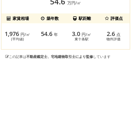
54.6
万円/㎡
家賃相場
築年数
駅距離
評価点
1,976
54.6
3.0
2.6
円/㎡
年
円/㎡
点
(平均値)
東十条駅
物件評価
この記事は
不動産鑑定士、宅地建物取引士により監修
しています