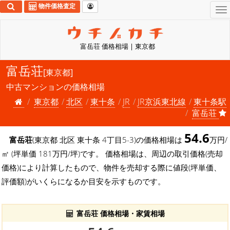
物件価格査定
To
na
富岳荘 価格相場 | 東京都
富岳荘
[東京都]
中古マンションの価格相場
東京都
北区
東十条
JR
JR京浜東北線
東十条駅
富岳荘
54.6
富岳荘
(東京都 北区 東十条 4丁目5-3)の価格相場は
万円/
㎡ (坪単価 181万円/坪)です。 価格相場は、周辺の取引価格(売却
価格)により計算したもので、物件を売却する際に値段(坪単価、
評価額)がいくらになるか目安を示すものです。
富岳荘 価格相場・家賃相場