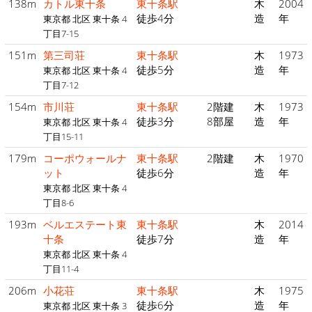
138m
カトル東十条
東十条駅
木
2004
徒歩4分
造
年
東京都 北区 東十条 4
丁目7-15
151m
第三司荘
東十条駅
木
1973
徒歩5分
造
年
東京都 北区 東十条 4
丁目7-12
154m
市川荘
東十条駅
2階建
木
1973
徒歩3分
8部屋
造
年
東京都 北区 東十条 4
丁目15-11
179m
コーポウォールナ
東十条駅
2階建
木
1970
ット
徒歩6分
造
年
東京都 北区 東十条 4
丁目8-6
193m
ベルエステート東
東十条駅
木
2014
十条
徒歩7分
造
年
東京都 北区 東十条 4
丁目11-4
206m
小花荘
東十条駅
木
1975
徒歩6分
造
年
東京都 北区 東十条 3