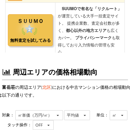
周辺エリアの価格相場動向
富岳荘
の周辺エリア(
北区
)における中古マンション価格の相場動
は以下の通りです。
対象：
単位：
㎡単価（万円/㎡）
平均値
㎡
タッチ操作：
OFF