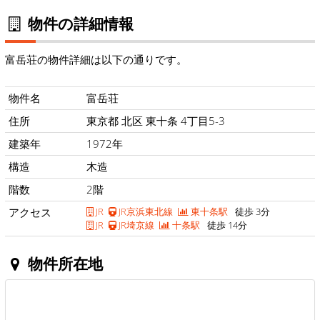
物件の詳細情報
富岳荘の物件詳細は以下の通りです。
物件名
富岳荘
住所
東京都 北区 東十条 4丁目5-3
建築年
1972年
構造
木造
階数
2階
アクセス
JR
JR京浜東北線
東十条駅
徒歩 3分
JR
JR埼京線
十条駅
徒歩 14分
物件所在地