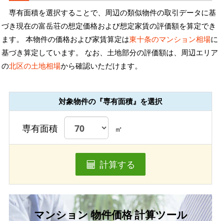
専有面積を選択することで、周辺の類似物件の取引データに基
づき現在の富岳荘の想定価格および想定家賃の評価額を算定でき
ます。 本物件の価格および家賃算定は
東十条のマンション相場
に
基づき算定しています。 なお、土地部分の評価額は、周辺エリア
の
北区の土地相場
から確認いただけます。
対象物件の『専有面積』を選択
専有面積
㎡
計算する
マンション 物件価格 計算ツール