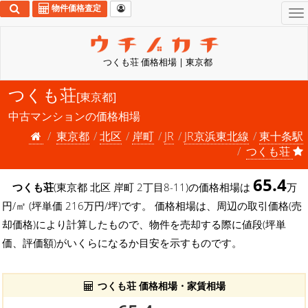
物件価格査定
To
na
つくも荘 価格相場 | 東京都
つくも荘
[東京都]
中古マンションの価格相場
東京都
北区
岸町
JR
JR京浜東北線
東十条駅
つくも荘
65.4
つくも荘
(東京都 北区 岸町 2丁目8-11)の価格相場は
万
円/㎡ (坪単価 216万円/坪)です。 価格相場は、周辺の取引価格(売
却価格)により計算したもので、物件を売却する際に値段(坪単
価、評価額)がいくらになるか目安を示すものです。
つくも荘 価格相場・家賃相場