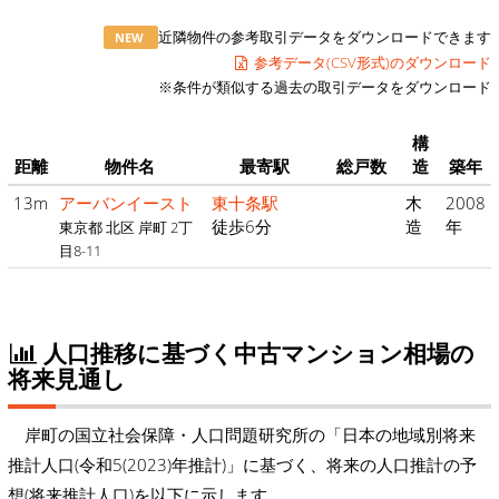
近隣物件の参考取引データをダウンロードできます
NEW
参考データ(CSV形式)のダウンロード
※条件が類似する過去の取引データをダウンロード
構
距離
物件名
最寄駅
総戸数
造
築年
13m
アーバンイースト
東十条駅
木
2008
徒歩6分
造
年
東京都 北区 岸町 2丁
目8-11
人口推移に基づく中古マンション相場の
将来見通し
岸町の国立社会保障・人口問題研究所の「日本の地域別将来
推計人口(令和5(2023)年推計)」に基づく、将来の人口推計の予
想(将来推計人口)を以下に示します。