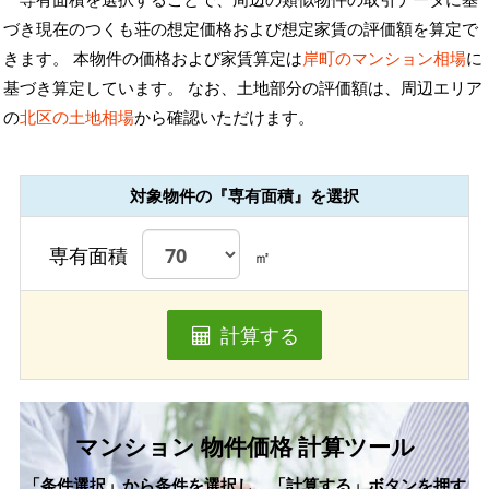
づき現在のつくも荘の想定価格および想定家賃の評価額を算定で
きます。 本物件の価格および家賃算定は
岸町のマンション相場
に
基づき算定しています。 なお、土地部分の評価額は、周辺エリア
の
北区の土地相場
から確認いただけます。
対象物件の『専有面積』を選択
専有面積
㎡
計算する
マンション 物件価格 計算ツール
「条件選択」から条件を選択し、「計算する」ボタンを押す