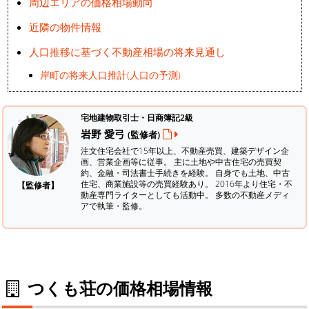
周辺エリアの価格相場動向
近隣の物件情報
人口推移に基づく不動産相場の将来見通し
岸町の将来人口推計(人口の予測)
宅地建物取引士・日商簿記2級
岩野 愛弓
(監修者)
注文住宅会社で15年以上、不動産売買、建築デザイン企
画、営業企画等に従事。 主に土地や中古住宅の売買契
約、金融・司法書士手続きを経験。
自身でも土地、中古
住宅、商業施設等の売買経験あり。 2016年より住宅・不
【監修者】
動産専門ライターとしても活動中。 多数の不動産メディ
アで執筆・監修。
つくも荘の価格相場情報