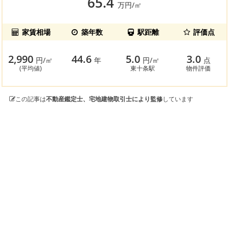
65.4
万円/㎡
家賃相場
築年数
駅距離
評価点
2,990
44.6
5.0
3.0
円/㎡
年
円/㎡
点
(平均値)
東十条駅
物件評価
この記事は
不動産鑑定士、宅地建物取引士により監修
しています