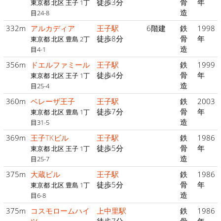
徒歩3分
骨
年
東京都 北区 王子 1丁
造
目24-8
332m
アルカディア
王子駅
6階建
鉄
1998
徒歩8分
骨
年
東京都 北区 豊島 2丁
造
目4-1
356m
ドエルファミール
王子駅
鉄
1999
徒歩4分
骨
年
東京都 北区 王子 1丁
造
目25-4
360m
ベレーザ王子
王子駅
鉄
2003
徒歩7分
骨
年
東京都 北区 豊島 1丁
造
目31-5
369m
王子TKビル
王子駅
鉄
1986
徒歩5分
骨
年
東京都 北区 王子 1丁
造
目25-7
375m
大蔵ビル
王子駅
鉄
1986
徒歩5分
骨
年
東京都 北区 豊島 1丁
造
目6-8
375m
コスモロームハイ
上中里駅
鉄
1986