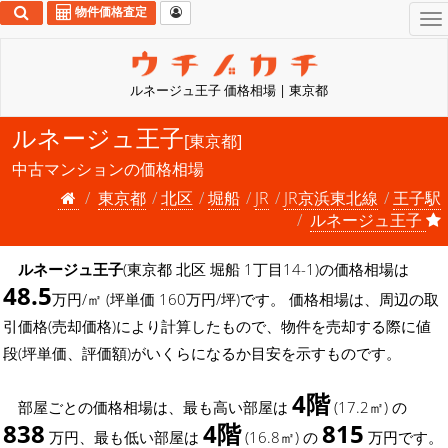
物件価格査定
To
na
ルネージュ王子 価格相場 | 東京都
ルネージュ王子
[東京都]
中古マンションの価格相場
東京都
北区
堀船
JR
JR京浜東北線
王子駅
ルネージュ王子
ルネージュ王子
(東京都 北区 堀船 1丁目14-1)の価格相場は
48.5
万円/㎡ (坪単価 160万円/坪)です。 価格相場は、周辺の取
引価格(売却価格)により計算したもので、物件を売却する際に値
段(坪単価、評価額)がいくらになるか目安を示すものです。
4階
部屋ごとの価格相場は、最も高い部屋は
(17.2㎡) の
838
4階
815
万円、最も低い部屋は
(16.8㎡) の
万円です。