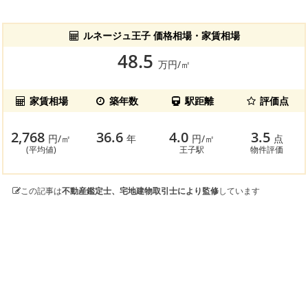
ルネージュ王子 価格相場・家賃相場
48.5
万円/㎡
家賃相場
築年数
駅距離
評価点
2,768
36.6
4.0
3.5
円/㎡
年
円/㎡
点
(平均値)
王子駅
物件評価
この記事は
不動産鑑定士、宅地建物取引士により監修
しています