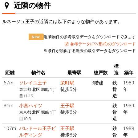
近隣の物件
ルネージュ王子の近隣には以下のような物件があります。
近隣物件の参考取引データをダウンロードできます
NEW
参考データ(CSV形式)のダウンロード
※条件が類似する過去の取引データをダウンロード
構
距離
物件名
最寄駅
総戸数
造
築年
67m
ソレイユ王子
栄町駅
3階建
鉄
1989
徒歩5分
骨
年
東京都 北区 堀船 1丁
造
目11-15
81m
小宮ハイツ
王子駅
鉄
1989
徒歩6分
骨
年
東京都 北区 堀船 1丁
造
目10-3
107m
パレドール王子ビ
王子駅
鉄
1989
ルディング
徒歩8分
骨
年