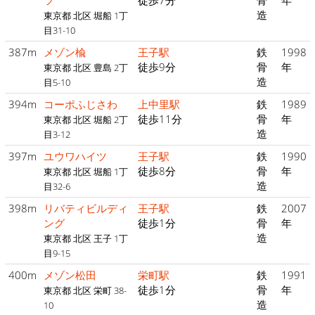
ツ
徒歩7分
骨
年
造
東京都 北区 堀船 1丁
目31-10
387m
メゾン楡
王子駅
鉄
1998
徒歩9分
骨
年
東京都 北区 豊島 2丁
造
目5-10
394m
コーポふじさわ
上中里駅
鉄
1989
徒歩11分
骨
年
東京都 北区 堀船 2丁
造
目3-12
397m
ユウワハイツ
王子駅
鉄
1990
徒歩8分
骨
年
東京都 北区 堀船 1丁
造
目32-6
398m
リバティビルディ
王子駅
鉄
2007
ング
徒歩1分
骨
年
造
東京都 北区 王子 1丁
目9-15
400m
メゾン松田
栄町駅
鉄
1991
徒歩1分
骨
年
東京都 北区 栄町 38-
造
10