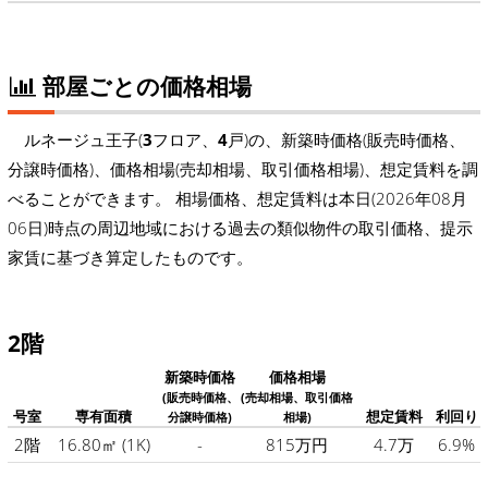
部屋ごとの価格相場
ルネージュ王子(
3
フロア、
4
戸)の、新築時価格(販売時価格、
分譲時価格)、価格相場(売却相場、取引価格相場)、想定賃料を調
べることができます。 相場価格、想定賃料は本日(2026年08月
06日)時点の周辺地域における過去の類似物件の取引価格、提示
家賃に基づき算定したものです。
2階
新築時価格
価格相場
(販売時価格、
(売却相場、取引価格
号室
専有面積
想定賃料
利回り
分譲時価格)
相場)
2階
16.80㎡
(1K)
-
815万円
4.7万
6.9%