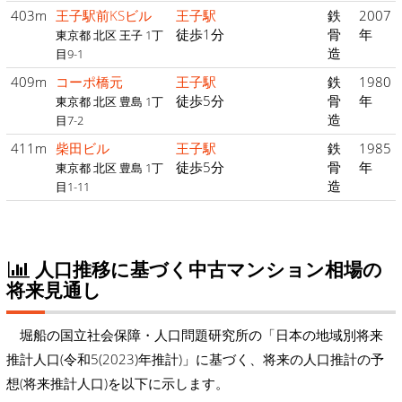
403m
王子駅前KSビル
王子駅
鉄
2007
徒歩1分
骨
年
東京都 北区 王子 1丁
造
目9-1
409m
コーポ橋元
王子駅
鉄
1980
徒歩5分
骨
年
東京都 北区 豊島 1丁
造
目7-2
411m
柴田ビル
王子駅
鉄
1985
徒歩5分
骨
年
東京都 北区 豊島 1丁
造
目1-11
人口推移に基づく中古マンション相場の
将来見通し
堀船の国立社会保障・人口問題研究所の「日本の地域別将来
推計人口(令和5(2023)年推計)」に基づく、将来の人口推計の予
想(将来推計人口)を以下に示します。