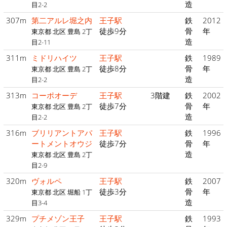
造
目2-2
307m
第二アルレ堀之内
王子駅
鉄
2012
徒歩9分
骨
年
東京都 北区 豊島 2丁
造
目2-11
311m
ミドリハイツ
王子駅
鉄
1989
徒歩8分
骨
年
東京都 北区 豊島 2丁
造
目2-2
313m
コーポオーデ
王子駅
3階建
鉄
2002
徒歩7分
骨
年
東京都 北区 豊島 2丁
造
目2-2
316m
ブリリアントアパ
王子駅
鉄
1996
ートメントオウジ
徒歩7分
骨
年
造
東京都 北区 豊島 2丁
目2-9
320m
ヴォルペ
王子駅
鉄
2007
徒歩3分
骨
年
東京都 北区 堀船 1丁
造
目3-4
329m
プチメゾン王子
王子駅
鉄
1993