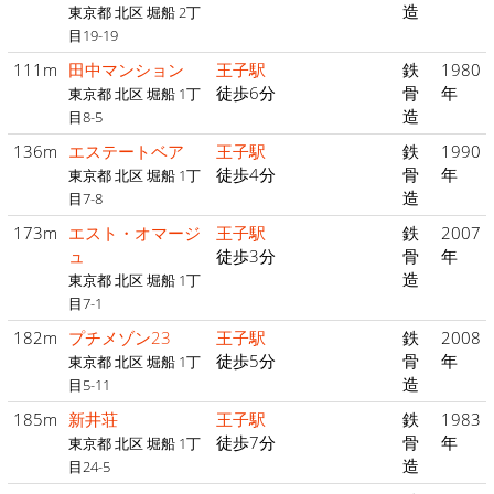
造
東京都 北区 堀船 2丁
目19-19
111m
田中マンション
王子駅
鉄
1980
徒歩6分
骨
年
東京都 北区 堀船 1丁
造
目8-5
136m
エステートベア
王子駅
鉄
1990
徒歩4分
骨
年
東京都 北区 堀船 1丁
造
目7-8
173m
エスト・オマージ
王子駅
鉄
2007
ュ
徒歩3分
骨
年
造
東京都 北区 堀船 1丁
目7-1
182m
プチメゾン23
王子駅
鉄
2008
徒歩5分
骨
年
東京都 北区 堀船 1丁
造
目5-11
185m
新井荘
王子駅
鉄
1983
徒歩7分
骨
年
東京都 北区 堀船 1丁
造
目24-5