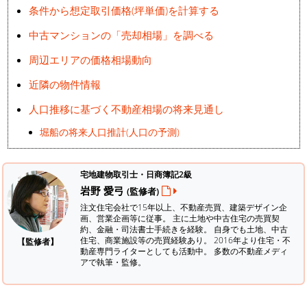
条件から想定取引価格(坪単価)を計算する
中古マンションの「売却相場」を調べる
周辺エリアの価格相場動向
近隣の物件情報
人口推移に基づく不動産相場の将来見通し
堀船の将来人口推計(人口の予測)
宅地建物取引士・日商簿記2級
岩野 愛弓
(監修者)
注文住宅会社で15年以上、不動産売買、建築デザイン企
画、営業企画等に従事。 主に土地や中古住宅の売買契
約、金融・司法書士手続きを経験。
自身でも土地、中古
住宅、商業施設等の売買経験あり。 2016年より住宅・不
【監修者】
動産専門ライターとしても活動中。 多数の不動産メディ
アで執筆・監修。