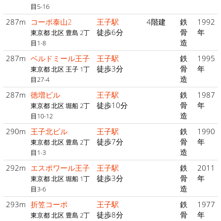
目5-16
287m
コーポ泰山2
王子駅
4階建
鉄
1992
徒歩6分
骨
年
東京都 北区 豊島 2丁
造
目1-8
287m
ベルドミール王子
王子駅
鉄
1995
徒歩3分
骨
年
東京都 北区 王子 1丁
造
目27-4
287m
徳増ビル
王子駅
鉄
1987
徒歩10分
骨
年
東京都 北区 堀船 2丁
造
目10-12
290m
王子北ビル
王子駅
鉄
1990
徒歩7分
骨
年
東京都 北区 豊島 2丁
造
目1-3
292m
エスポワール王子
王子駅
鉄
2011
徒歩3分
骨
年
東京都 北区 堀船 1丁
造
目3-6
293m
折笠コーポ
王子駅
鉄
1977
徒歩8分
骨
年
東京都 北区 豊島 2丁