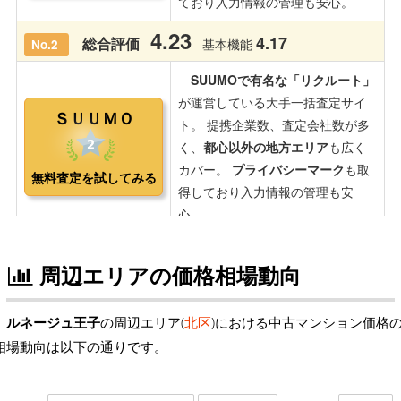
周辺エリアの価格相場動向
ルネージュ王子
の周辺エリア(
北区
)における中古マンション価格
相場動向は以下の通りです。