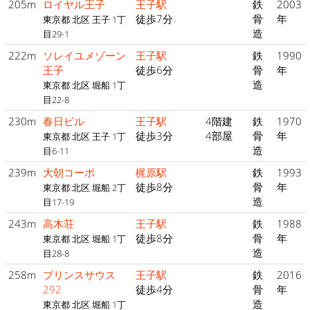
205m
ロイヤル王子
王子駅
鉄
2003
徒歩7分
骨
年
東京都 北区 王子 1丁
造
目29-1
222m
ソレイユメゾーン
王子駅
鉄
1990
王子
徒歩6分
骨
年
造
東京都 北区 堀船 1丁
目22-8
230m
春日ビル
王子駅
4階建
鉄
1970
徒歩3分
4部屋
骨
年
東京都 北区 王子 1丁
造
目6-11
239m
大朝コーポ
梶原駅
鉄
1993
徒歩8分
骨
年
東京都 北区 堀船 2丁
造
目17-19
243m
高木荘
王子駅
鉄
1988
徒歩8分
骨
年
東京都 北区 堀船 1丁
造
目28-8
258m
プリンスサウス
王子駅
鉄
2016
292
徒歩4分
骨
年
造
東京都 北区 堀船 1丁