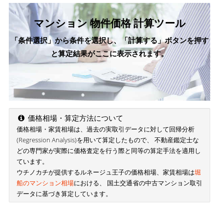
マンション 物件価格 計算ツール
「条件選択」から条件を選択し、「計算する」ボタンを押す
と算定結果がここに表示されます。
価格相場・算定方法について
価格相場・家賃相場は、過去の実取引データに対して回帰分析
(Regression Analysis)を用いて算定したもので、 不動産鑑定士な
どの専門家が実際に価格査定を行う際と同等の算定手法を適用し
ています。
ウチノカチが提供するルネージュ王子の価格相場、家賃相場は
堀
船のマンション相場
における、 国土交通省の中古マンション取引
データに基づき算定しています。