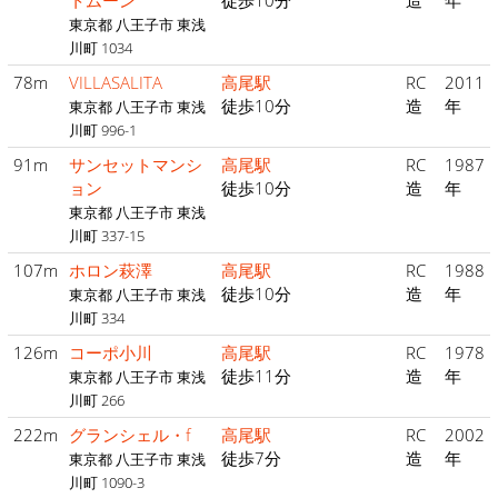
トムーン
徒歩10分
造
年
東京都 八王子市 東浅
川町 1034
78m
VILLASALITA
高尾駅
RC
2011
徒歩10分
造
年
東京都 八王子市 東浅
川町 996-1
91m
サンセットマンシ
高尾駅
RC
1987
ョン
徒歩10分
造
年
東京都 八王子市 東浅
川町 337-15
107m
ホロン萩澤
高尾駅
RC
1988
徒歩10分
造
年
東京都 八王子市 東浅
川町 334
126m
コーポ小川
高尾駅
RC
1978
徒歩11分
造
年
東京都 八王子市 東浅
川町 266
222m
グランシェル・f
高尾駅
RC
2002
徒歩7分
造
年
東京都 八王子市 東浅
川町 1090-3