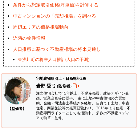
条件から想定取引価格(坪単価)を計算する
中古マンションの「売却相場」を調べる
周辺エリアの価格相場動向
近隣の物件情報
人口推移に基づく不動産相場の将来見通し
東浅川町の将来人口推計(人口の予測)
宅地建物取引士・日商簿記2級
岩野 愛弓
(監修者)
注文住宅会社で15年以上、不動産売買、建築デザイン企
画、営業企画等に従事。 主に土地や中古住宅の売買契
約、金融・司法書士手続きを経験。
自身でも土地、中古
住宅、商業施設等の売買経験あり。 2016年より住宅・不
【監修者】
動産専門ライターとしても活動中。 多数の不動産メディ
アで執筆・監修。