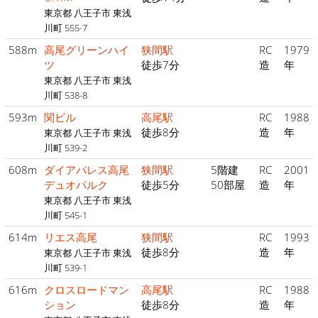
東京都 八王子市 東浅
川町 555-7
588m
高尾グリーンハイ
狭間駅
RC
1979
ツ
徒歩7分
造
年
東京都 八王子市 東浅
川町 538-8
593m
関ビル
高尾駅
RC
1988
徒歩8分
造
年
東京都 八王子市 東浅
川町 539-2
608m
ダイアパレス高尾
狭間駅
5階建
RC
2001
デュオパルク
徒歩5分
50部屋
造
年
東京都 八王子市 東浅
川町 545-1
614m
リエス高尾
狭間駅
RC
1993
徒歩8分
造
年
東京都 八王子市 東浅
川町 539-1
616m
クロスロードマン
高尾駅
RC
1988
ション
徒歩8分
造
年