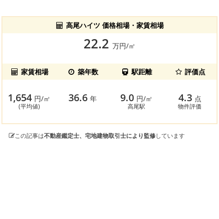
高尾ハイツ 価格相場・家賃相場
22.2
万円/㎡
家賃相場
築年数
駅距離
評価点
1,654
36.6
9.0
4.3
円/㎡
年
円/㎡
点
(平均値)
高尾駅
物件評価
この記事は
不動産鑑定士、宅地建物取引士により監修
しています