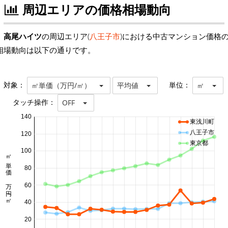
周辺エリアの価格相場動向
高尾ハイツ
の周辺エリア(
八王子市
)における中古マンション価格
相場動向は以下の通りです。
対象：
単位：
㎡単価（万円/㎡）
平均値
㎡
タッチ操作：
OFF
140
東浅川町
八王子市
120
東京都
100
㎡単価 万円/㎡
80
60
40
20