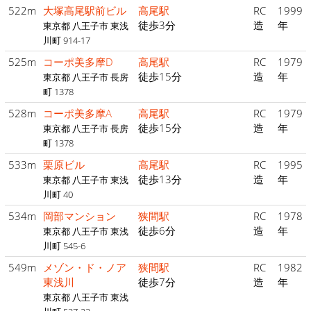
522m
大塚高尾駅前ビル
高尾駅
RC
1999
徒歩3分
造
年
東京都 八王子市 東浅
川町 914-17
525m
コーポ美多摩D
高尾駅
RC
1979
徒歩15分
造
年
東京都 八王子市 長房
町 1378
528m
コーポ美多摩A
高尾駅
RC
1979
徒歩15分
造
年
東京都 八王子市 長房
町 1378
533m
栗原ビル
高尾駅
RC
1995
徒歩13分
造
年
東京都 八王子市 東浅
川町 40
534m
岡部マンション
狭間駅
RC
1978
徒歩6分
造
年
東京都 八王子市 東浅
川町 545-6
549m
メゾン・ド・ノア
狭間駅
RC
1982
東浅川
徒歩7分
造
年
東京都 八王子市 東浅