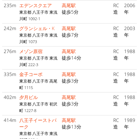
235m
エデンスクエア
高尾駅
RC
2006
徒歩5分
造
年
東京都 八王子市 東浅
川町 1092-1
242m
グランシェル・K
高尾駅
RC
2003
徒歩7分
造
年
東京都 八王子市 東浅
川町 1073
276m
メゾン原宿
高尾駅
RC
1988
徒歩14分
造
年
東京都 八王子市 東浅
川町 222-3
335m
金子コーポ
高尾駅
RC
1988
徒歩3分
造
年
東京都 八王子市 高尾
町 1115
402m
夕月ビル
高尾駅
RC
1988
徒歩3分
造
年
東京都 八王子市 初沢
町 1227-8
414m
八王子イーストパ
高尾駅
RC
1989
ーク
徒歩13分
造
年
東京都 八王子市 東浅