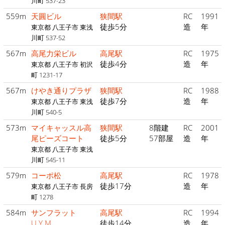
川町 537-23
559m
天圓ビル
狭間駅
RC
1991
徒歩5分
造
年
東京都 八王子市 東浅
川町 537-52
567m
高尾力栄ビル
高尾駅
RC
1975
徒歩4分
造
年
東京都 八王子市 初沢
町 1231-17
567m
けやき通りプラザ
狭間駅
RC
1988
徒歩7分
造
年
東京都 八王子市 東浅
川町 540-5
573m
マイキャッスル高
狭間駅
8階建
RC
2001
尾ピーズコート
徒歩5分
57部屋
造
年
東京都 八王子市 東浅
川町 545-11
579m
コーポ松
高尾駅
RC
1978
徒歩17分
造
年
東京都 八王子市 長房
町 1278
584m
サンフラット
高尾駅
RC
1994
U.Y.M
徒歩14分
造
年