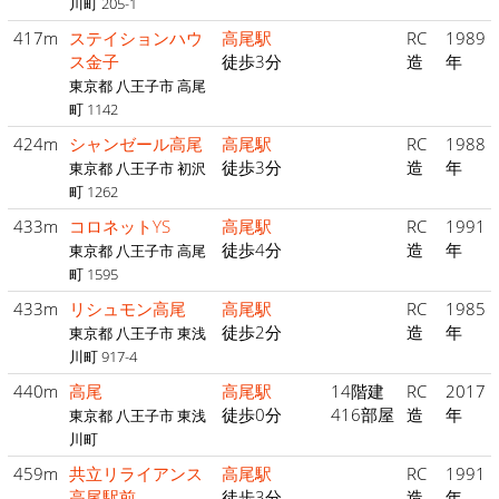
川町 205-1
417m
ステイションハウ
高尾駅
RC
1989
ス金子
徒歩3分
造
年
東京都 八王子市 高尾
町 1142
424m
シャンゼール高尾
高尾駅
RC
1988
徒歩3分
造
年
東京都 八王子市 初沢
町 1262
433m
コロネットYS
高尾駅
RC
1991
徒歩4分
造
年
東京都 八王子市 高尾
町 1595
433m
リシュモン高尾
高尾駅
RC
1985
徒歩2分
造
年
東京都 八王子市 東浅
川町 917-4
440m
高尾
高尾駅
14階建
RC
2017
徒歩0分
416部屋
造
年
東京都 八王子市 東浅
川町
459m
共立リライアンス
高尾駅
RC
1991
高尾駅前
徒歩3分
造
年