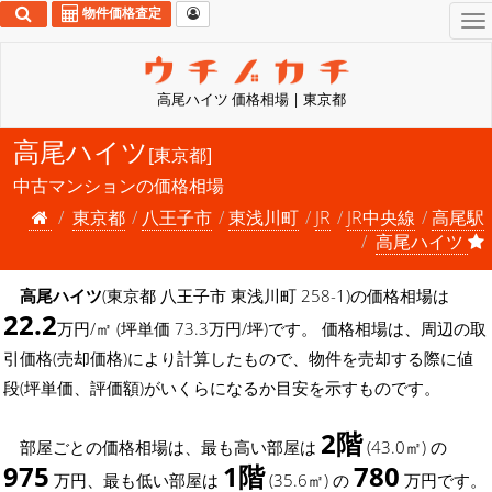
物件価格査定
To
na
高尾ハイツ 価格相場 | 東京都
高尾ハイツ
[東京都]
中古マンションの価格相場
東京都
八王子市
東浅川町
JR
JR中央線
高尾駅
高尾ハイツ
高尾ハイツ
(東京都 八王子市 東浅川町 258-1)の価格相場は
22.2
万円/㎡ (坪単価 73.3万円/坪)です。 価格相場は、周辺の取
引価格(売却価格)により計算したもので、物件を売却する際に値
段(坪単価、評価額)がいくらになるか目安を示すものです。
2階
部屋ごとの価格相場は、最も高い部屋は
(43.0㎡) の
975
1階
780
万円、最も低い部屋は
(35.6㎡) の
万円です。