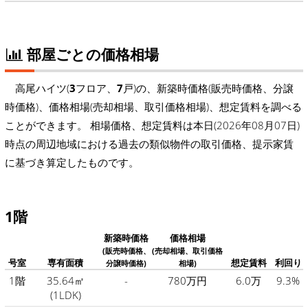
部屋ごとの価格相場
高尾ハイツ(
3
フロア、
7
戸)の、新築時価格(販売時価格、分譲
時価格)、価格相場(売却相場、取引価格相場)、想定賃料を調べる
ことができます。 相場価格、想定賃料は本日(2026年08月07日)
時点の周辺地域における過去の類似物件の取引価格、提示家賃
に基づき算定したものです。
1階
新築時価格
価格相場
(販売時価格、
(売却相場、取引価格
号室
専有面積
想定賃料
利回り
分譲時価格)
相場)
1階
35.64㎡
-
780万円
6.0万
9.3%
(1LDK)