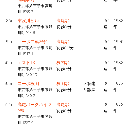
東京都 八王子市 高尾
町 1595-3
486m
東浅川ビル
高尾駅
RC
1988
徒歩5分
造
年
東京都 八王子市 東浅
川町 914-6
494m
コーポ二葉2号C
高尾駅
RC
1990
徒歩19分
造
年
東京都 八王子市 長房
町 1547-1
504m
エストTK
狭間駅
RC
1988
徒歩7分
造
年
東京都 八王子市 東浅
川町 540-15
506m
コーポ秋間
狭間駅
3階建
RC
1972
徒歩8分
9部屋
造
年
東京都 八王子市 東浅
川町 540-7
514m
高尾パークハイツ
高尾駅
RC
1978
A棟
徒歩1分
造
年
東京都 八王子市 初沢
町 1227-4