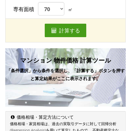
専有面積
㎡
計算する
マンション 物件価格 計算ツール
「条件選択」から条件を選択し、「計算する」ボタンを押す
と算定結果がここに表示されます。
価格相場・算定方法について
価格相場・家賃相場は、過去の実取引データに対して回帰分析
(Regression Analysis)を用いて算定したもので、 不動産鑑定士な