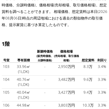
時価格、分譲時価格)、価格相場(売却相場、取引価格相場)、想定
賃料を調べることができます。 相場価格、想定賃料は本日(2026
年08月06日)時点の周辺地域における過去の類似物件の取引価
格、提示家賃に基づき算定したものです。
1階
新築時価格
価格相場
(販売時価格、
(売却相場、取引価格
号室
専有面積
想定賃料
利回り
分譲時価格)
相場)
103
33.96㎡
-
2,950万円
8.3万
3.4%
(1LDK)
104
40.76㎡
-
3,482万円
9.6万
3.3%
(1LDK)
105
40.04㎡
-
3,427万円
9.4万
3.3%
(1LDK)
106
44.98㎡
-
3,803万円
10.3万
3.3%