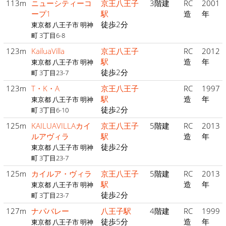
113m
ニューシティーコ
京王八王子
3階建
RC
2001
ープ1
駅
造
年
徒歩2分
東京都 八王子市 明神
町 3丁目6-8
123m
KailuaVilla
京王八王子
RC
2012
駅
造
年
東京都 八王子市 明神
徒歩2分
町 3丁目23-7
123m
T・K・A
京王八王子
RC
1997
駅
造
年
東京都 八王子市 明神
徒歩2分
町 3丁目6-10
125m
KAILUAVILLAカイ
京王八王子
5階建
RC
2013
ルアヴィラ
駅
造
年
徒歩2分
東京都 八王子市 明神
町 3丁目23-7
125m
カイルア・ヴィラ
京王八王子
5階建
RC
2013
駅
造
年
東京都 八王子市 明神
徒歩2分
町 3丁目23-7
127m
ナパバレー
八王子駅
4階建
RC
1999
徒歩5分
造
年
東京都 八王子市 明神