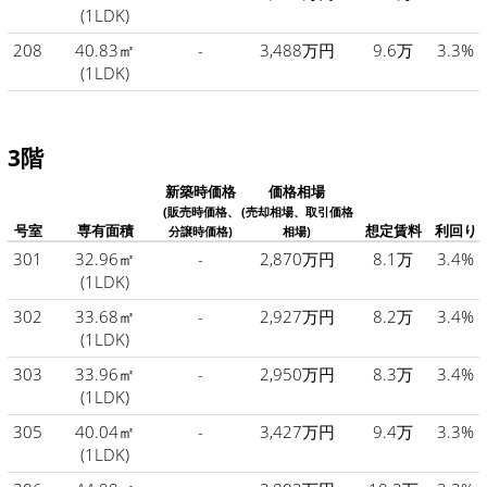
(1LDK)
208
40.83㎡
-
3,488万円
9.6万
3.3%
(1LDK)
3階
新築時価格
価格相場
(販売時価格、
(売却相場、取引価格
号室
専有面積
想定賃料
利回り
分譲時価格)
相場)
301
32.96㎡
-
2,870万円
8.1万
3.4%
(1LDK)
302
33.68㎡
-
2,927万円
8.2万
3.4%
(1LDK)
303
33.96㎡
-
2,950万円
8.3万
3.4%
(1LDK)
305
40.04㎡
-
3,427万円
9.4万
3.3%
(1LDK)