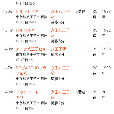
町 3丁目12-6
130m
ビルドセキネ
京王八王子
5階建
RC
1993
駅
造
年
東京都 八王子市 明神
徒歩5分
町 3丁目15-11
131m
ビルセキネ
京王八王子
RC
1992
駅
造
年
東京都 八王子市 明神
徒歩5分
町 3丁目15-11
140m
アーク八王子ビル
八王子駅
RC
1988
徒歩9分
造
年
東京都 八王子市 明神
町 3丁目2-5
147m
SiCビルSOHOプラ
京王八王子
RC
1999
ザ京八
駅
造
年
徒歩1分
東京都 八王子市 明神
町 2丁目25-3
149m
タウンコート・ト
京王八王子
5階建
RC
2001
キワ
駅
造
年
徒歩2分
東京都 八王子市 明神
町 2丁目25-2