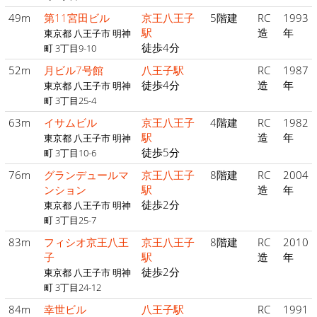
49m
第11宮田ビル
京王八王子
5階建
RC
1993
駅
造
年
東京都 八王子市 明神
徒歩4分
町 3丁目9-10
52m
月ビル7号館
八王子駅
RC
1987
徒歩4分
造
年
東京都 八王子市 明神
町 3丁目25-4
63m
イサムビル
京王八王子
4階建
RC
1982
駅
造
年
東京都 八王子市 明神
徒歩5分
町 3丁目10-6
76m
グランデュールマ
京王八王子
8階建
RC
2004
ンション
駅
造
年
徒歩2分
東京都 八王子市 明神
町 3丁目25-7
83m
フィシオ京王八王
京王八王子
8階建
RC
2010
子
駅
造
年
徒歩2分
東京都 八王子市 明神
町 3丁目24-12
84m
幸世ビル
八王子駅
RC
1991