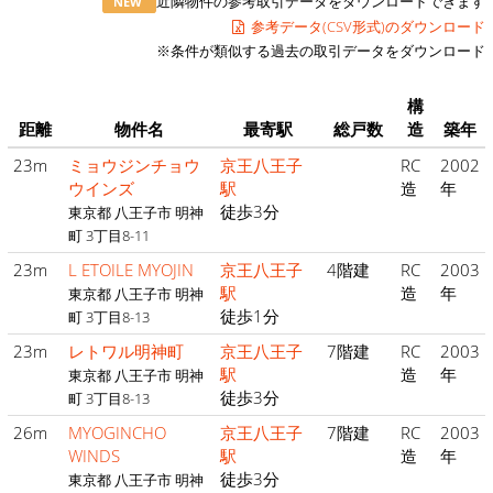
近隣物件の参考取引データをダウンロードできます
NEW
参考データ(CSV形式)のダウンロード
※条件が類似する過去の取引データをダウンロード
構
距離
物件名
最寄駅
総戸数
造
築年
23m
ミョウジンチョウ
京王八王子
RC
2002
ウインズ
駅
造
年
徒歩3分
東京都 八王子市 明神
町 3丁目8-11
23m
L ETOILE MYOJIN
京王八王子
4階建
RC
2003
駅
造
年
東京都 八王子市 明神
徒歩1分
町 3丁目8-13
23m
レトワル明神町
京王八王子
7階建
RC
2003
駅
造
年
東京都 八王子市 明神
徒歩3分
町 3丁目8-13
26m
MYOGINCHO
京王八王子
7階建
RC
2003
WINDS
駅
造
年
徒歩3分
東京都 八王子市 明神