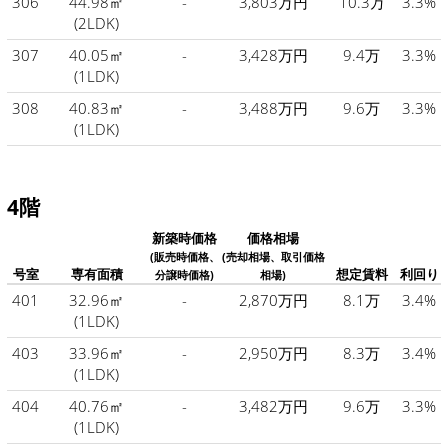
306
44.98㎡
-
3,803万円
10.3万
3.3%
(2LDK)
307
40.05㎡
-
3,428万円
9.4万
3.3%
(1LDK)
308
40.83㎡
-
3,488万円
9.6万
3.3%
(1LDK)
4階
新築時価格
価格相場
(販売時価格、
(売却相場、取引価格
号室
専有面積
想定賃料
利回り
分譲時価格)
相場)
401
32.96㎡
-
2,870万円
8.1万
3.4%
(1LDK)
403
33.96㎡
-
2,950万円
8.3万
3.4%
(1LDK)
404
40.76㎡
-
3,482万円
9.6万
3.3%
(1LDK)