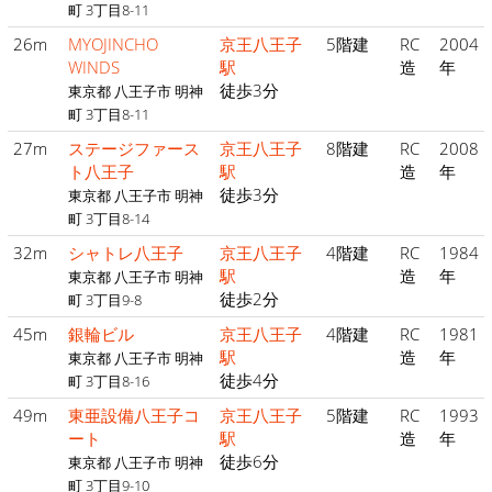
町 3丁目8-11
26m
MYOJINCHO
京王八王子
5階建
RC
2004
WINDS
駅
造
年
徒歩3分
東京都 八王子市 明神
町 3丁目8-11
27m
ステージファース
京王八王子
8階建
RC
2008
ト八王子
駅
造
年
徒歩3分
東京都 八王子市 明神
町 3丁目8-14
32m
シャトレ八王子
京王八王子
4階建
RC
1984
駅
造
年
東京都 八王子市 明神
徒歩2分
町 3丁目9-8
45m
銀輪ビル
京王八王子
4階建
RC
1981
駅
造
年
東京都 八王子市 明神
徒歩4分
町 3丁目8-16
49m
東亜設備八王子コ
京王八王子
5階建
RC
1993
ート
駅
造
年
徒歩6分
東京都 八王子市 明神
町 3丁目9-10