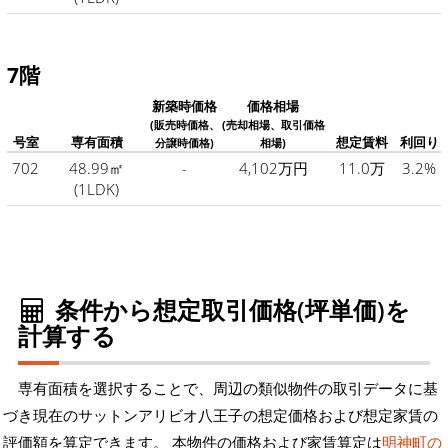
7階
新築時価格
価格相場
(販売時価格、
(売却相場、取引価格
号室
専有面積
想定賃料
利回り
分譲時価格)
相場)
702
48.99㎡
-
4,102万円
11.0万
3.2%
(1LDK)
条件から想定取引価格(坪単価)を
計算する
専有面積を選択することで、周辺の類似物件の取引データに基
づき現在のサットンアリビオ八王子の想定価格および想定家賃の
評価額を算定できます。 本物件の価格および家賃算定は
明神町の