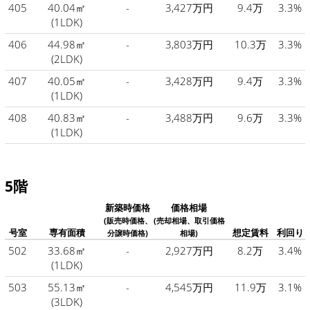
405
40.04㎡
-
3,427万円
9.4万
3.3%
(1LDK)
406
44.98㎡
-
3,803万円
10.3万
3.3%
(2LDK)
407
40.05㎡
-
3,428万円
9.4万
3.3%
(1LDK)
408
40.83㎡
-
3,488万円
9.6万
3.3%
(1LDK)
5階
新築時価格
価格相場
(販売時価格、
(売却相場、取引価格
号室
専有面積
想定賃料
利回り
分譲時価格)
相場)
502
33.68㎡
-
2,927万円
8.2万
3.4%
(1LDK)
503
55.13㎡
-
4,545万円
11.9万
3.1%
(3LDK)