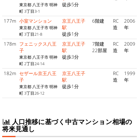
徒歩5分
東京都 八王子市 明神
町 3丁目3-1
177m
小室マンション
京王八王子
6階建
RC
2006
駅
造
年
東京都 八王子市 明神
徒歩1分
町 3丁目21-8
178m
フェニックス八王
京王八王子
7階建
RC
2009
子
駅
22部屋
造
年
徒歩3分
東京都 八王子市 明神
町 2丁目24-14
182m
セザール京王八王
京王八王子
RC
1999
子
駅
造
年
徒歩1分
東京都 八王子市 明神
町 3丁目26-12
人口推移に基づく中古マンション相場の
将来見通し