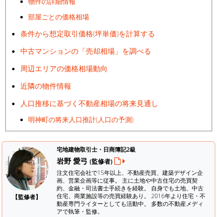
物件の詳細情報
部屋ごとの価格相場
条件から想定取引価格(坪単価)を計算する
中古マンションの「売却相場」を調べる
周辺エリアの価格相場動向
近隣の物件情報
人口推移に基づく不動産相場の将来見通し
明神町の将来人口推計(人口の予測)
宅地建物取引士・日商簿記2級
岩野 愛弓
(監修者)
注文住宅会社で15年以上、不動産売買、建築デザイン企
画、営業企画等に従事。 主に土地や中古住宅の売買契
約、金融・司法書士手続きを経験。
自身でも土地、中古
住宅、商業施設等の売買経験あり。 2016年より住宅・不
【監修者】
動産専門ライターとしても活動中。 多数の不動産メディ
アで執筆・監修。