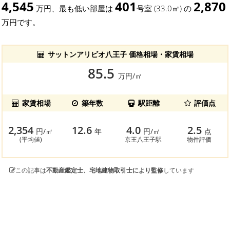
4,545
401
2,870
万円、最も低い部屋は
号室 (33.0㎡) の
万円です。
サットンアリビオ八王子 価格相場・家賃相場
85.5
万円/㎡
家賃相場
築年数
駅距離
評価点
2,354
12.6
4.0
2.5
円/㎡
年
円/㎡
点
(平均値)
京王八王子駅
物件評価
この記事は
不動産鑑定士、宅地建物取引士により監修
しています