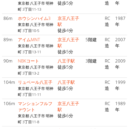
徒歩5分
造
年
東京都 八王子市 明神
町 3丁目11-13
86m
ホウシンハイム3
京王八王子
RC
1987
駅
造
年
東京都 八王子市 明神
徒歩4分
町 3丁目10-5
89m
アイムMNT
京王八王子
5階建
RC
2007
駅
造
年
東京都 八王子市 明神
徒歩5分
町 3丁目13-11
90m
NBKコート
八王子駅
3階建
RC
2009
徒歩5分
造
年
東京都 八王子市 明神
町 3丁目13-2
104m
リュベール八王子
八王子駅
RC
1999
徒歩5分
造
年
東京都 八王子市 明神
町 3丁目11-11
106m
マンションフルフ
京王八王子
RC
1989
ァウント
駅
造
年
徒歩6分
東京都 八王子市 明神
町 3丁目11-8