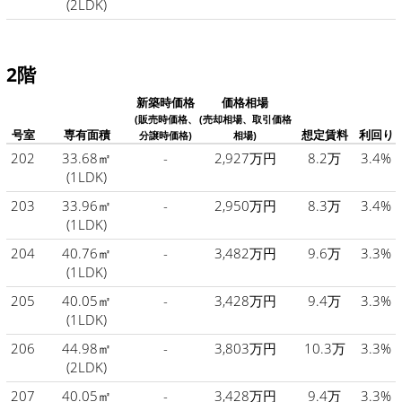
(2LDK)
2階
新築時価格
価格相場
(販売時価格、
(売却相場、取引価格
号室
専有面積
想定賃料
利回り
分譲時価格)
相場)
202
33.68㎡
-
2,927万円
8.2万
3.4%
(1LDK)
203
33.96㎡
-
2,950万円
8.3万
3.4%
(1LDK)
204
40.76㎡
-
3,482万円
9.6万
3.3%
(1LDK)
205
40.05㎡
-
3,428万円
9.4万
3.3%
(1LDK)
206
44.98㎡
-
3,803万円
10.3万
3.3%
(2LDK)
207
40.05㎡
-
3,428万円
9.4万
3.3%