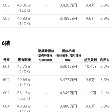
505
40.05㎡
-
3,428万円
9.4万
3.3%
(1LDK)
506
40.83㎡
-
3,488万円
9.6万
3.3%
(1LDK)
6階
新築時価格
価格相場
(販売時価格、
(売却相場、取引価格
号室
専有面積
想定賃料
利回り
分譲時価格)
相場)
601
45.75㎡
-
3,861万円
10.4万
3.2%
(2LDK)
602
40.64㎡
-
3,473万円
9.6万
3.3%
(1LDK)
603
55.13㎡
-
4,545万円
11.9万
3.1%
(3LDK)
604
40.83㎡
-
3,488万円
9.6万
3.3%
(1LDK)