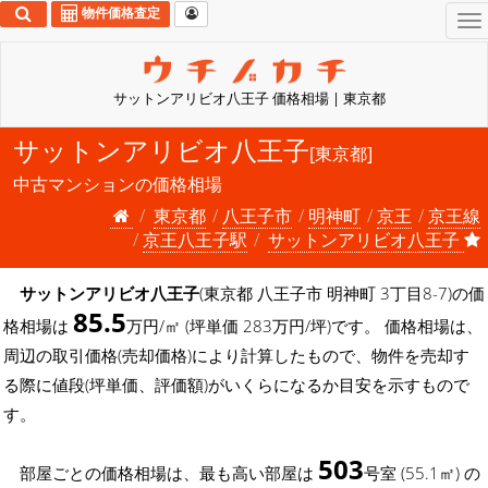
物件価格査定
To
na
サットンアリビオ八王子 価格相場 | 東京都
サットンアリビオ八王子
[東京都]
中古マンションの価格相場
東京都
八王子市
明神町
京王
京王線
京王八王子駅
サットンアリビオ八王子
サットンアリビオ八王子
(東京都 八王子市 明神町 3丁目8-7)の価
85.5
格相場は
万円/㎡ (坪単価 283万円/坪)です。 価格相場は、
周辺の取引価格(売却価格)により計算したもので、物件を売却す
る際に値段(坪単価、評価額)がいくらになるか目安を示すもので
す。
503
部屋ごとの価格相場は、最も高い部屋は
号室 (55.1㎡) の