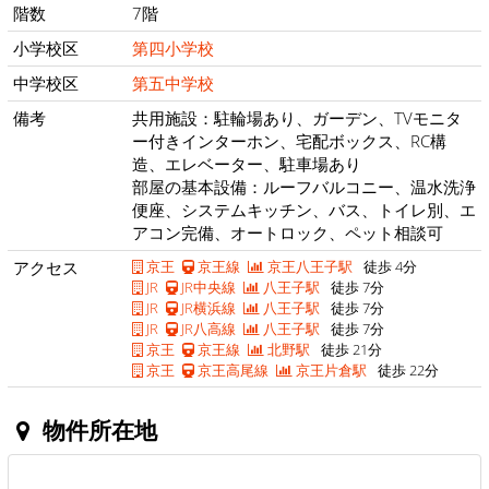
階数
7階
小学校区
第四小学校
中学校区
第五中学校
備考
共用施設：駐輪場あり、ガーデン、TVモニタ
ー付きインターホン、宅配ボックス、RC構
造、エレベーター、駐車場あり
部屋の基本設備：ルーフバルコニー、温水洗浄
便座、システムキッチン、バス、トイレ別、エ
アコン完備、オートロック、ペット相談可
アクセス
京王
京王線
京王八王子駅
徒歩 4分
JR
JR中央線
八王子駅
徒歩 7分
JR
JR横浜線
八王子駅
徒歩 7分
JR
JR八高線
八王子駅
徒歩 7分
京王
京王線
北野駅
徒歩 21分
京王
京王高尾線
京王片倉駅
徒歩 22分
物件所在地