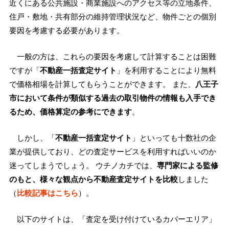
近くにある公共施設・商業施設へのアクセス等の立地条件、
住戸・敷地・共有部分の維持管理状況など、物件ごとの個別
要因を考慮する必要があります。
一般の方は、これらの要因を考慮して計算することは困難
ですが「
不動産一括査定サイト
」を利用することにより無料
で価格相場を計算してもらうことができます。 また、
八王子
市において条件が類似する過去の取引物件の情報も入手でき
るため、価格算定の参考にできます
。
しかし、「
不動産一括査定サイト
」といっても十数社の企
業が提供しており、どの査定サービスを利用すればいいのか
迷ってしまうでしょう。 ウチノカチでは、
専門家による監修
のもと、様々な観点から不動産査定サイトを比較
しました
（
比較記事はこちら
）。
以下のサイトは、「査定を受け付けているカバーエリア」