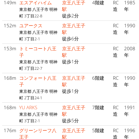
149m
エスアイハイム
京王八王子
4階建
RC
1985
駅
造
年
東京都 八王子市 明神
徒歩2分
町 3丁目22-8
152m
ユアークス
京王八王子
RC
1990
駅
造
年
東京都 八王子市 明神
徒歩6分
町 3丁目2-1
153m
トミーコート八王
京王八王子
RC
2008
子
駅
造
年
徒歩1分
東京都 八王子市 明神
町 3丁目22-7
168m
コンフォート八王
京王八王子
6階建
RC
1990
子
駅
造
年
徒歩1分
東京都 八王子市 明神
町 2丁目24-1
168m
YU ARKS
京王八王子
7階建
RC
1991
駅
造
年
東京都 八王子市 明神
徒歩5分
町 3丁目2-1
176m
グリーンリーフ八
京王八王子
5階建
RC
1996
王子
駅
造
年