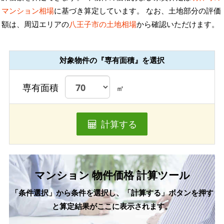
マンション相場
に基づき算定しています。 なお、土地部分の評価
額は、周辺エリアの
八王子市の土地相場
から確認いただけます。
対象物件の『専有面積』を選択
専有面積
㎡
計算する
マンション 物件価格 計算ツール
「条件選択」から条件を選択し、「計算する」ボタンを押す
と算定結果がここに表示されます。