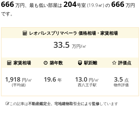
666
204
666
万円、最も低い部屋は
号室 (19.9㎡) の
万円
です。
レオパレスプリマベーラ 価格相場・家賃相場
33.5
万円/㎡
家賃相場
築年数
駅距離
評価点
1,918
19.6
13.0
3.5
円/㎡
年
円/㎡
点
(平均値)
西八王子駅
物件評価
この記事は
不動産鑑定士、宅地建物取引士により監修
しています