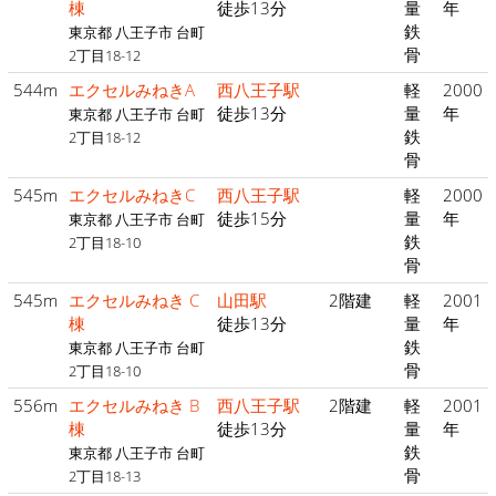
棟
徒歩13分
量
年
鉄
東京都 八王子市 台町
骨
2丁目18-12
544m
エクセルみねきA
西八王子駅
軽
2000
徒歩13分
量
年
東京都 八王子市 台町
鉄
2丁目18-12
骨
545m
エクセルみねきC
西八王子駅
軽
2000
徒歩15分
量
年
東京都 八王子市 台町
鉄
2丁目18-10
骨
545m
エクセルみねき C
山田駅
2階建
軽
2001
棟
徒歩13分
量
年
鉄
東京都 八王子市 台町
骨
2丁目18-10
556m
エクセルみねき B
西八王子駅
2階建
軽
2001
棟
徒歩13分
量
年
鉄
東京都 八王子市 台町
骨
2丁目18-13