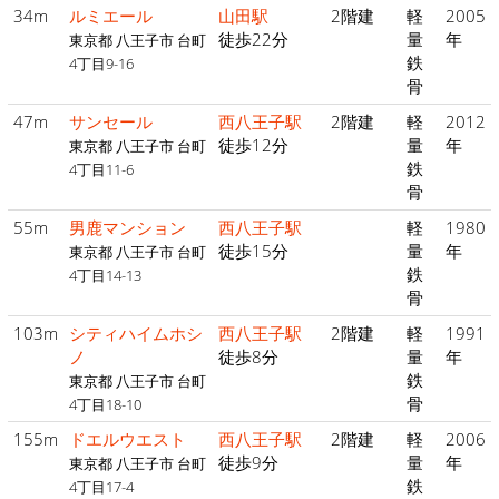
34m
ルミエール
山田駅
2階建
軽
2005
徒歩22分
量
年
東京都 八王子市 台町
鉄
4丁目9-16
骨
47m
サンセール
西八王子駅
2階建
軽
2012
徒歩12分
量
年
東京都 八王子市 台町
鉄
4丁目11-6
骨
55m
男鹿マンション
西八王子駅
軽
1980
徒歩15分
量
年
東京都 八王子市 台町
鉄
4丁目14-13
骨
103m
シティハイムホシ
西八王子駅
2階建
軽
1991
ノ
徒歩8分
量
年
鉄
東京都 八王子市 台町
骨
4丁目18-10
155m
ドエルウエスト
西八王子駅
2階建
軽
2006
徒歩9分
量
年
東京都 八王子市 台町
鉄
4丁目17-4