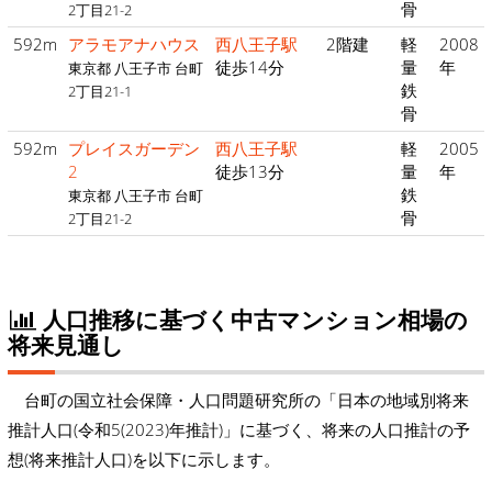
骨
2丁目21-2
592m
アラモアナハウス
西八王子駅
2階建
軽
2008
徒歩14分
量
年
東京都 八王子市 台町
鉄
2丁目21-1
骨
592m
プレイスガーデン
西八王子駅
軽
2005
2
徒歩13分
量
年
鉄
東京都 八王子市 台町
骨
2丁目21-2
人口推移に基づく中古マンション相場の
将来見通し
台町の国立社会保障・人口問題研究所の「日本の地域別将来
推計人口(令和5(2023)年推計)」に基づく、将来の人口推計の予
想(将来推計人口)を以下に示します。