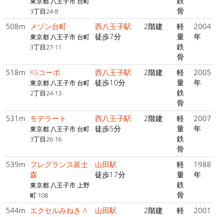
鉄
東京都 八王子市 台町
骨
3丁目24-8
508m
メゾン台町
西八王子駅
2階建
軽
2004
徒歩7分
量
年
東京都 八王子市 台町
鉄
3丁目27-11
骨
518m
KSコーポ
西八王子駅
2階建
軽
2005
徒歩10分
量
年
東京都 八王子市 台町
鉄
2丁目24-13
骨
531m
モデラート
西八王子駅
2階建
軽
2007
徒歩5分
量
年
東京都 八王子市 台町
鉄
3丁目26-16
骨
539m
フレグランス富士
山田駅
軽
1988
森
徒歩17分
量
年
鉄
東京都 八王子市 上野
骨
町 108
544m
エクセルみねき A
山田駅
2階建
軽
2001