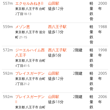
557m
エクセルみねきB
山田駅
軽
2000
徒歩12分
量
年
東京都 八王子市 台町
鉄
2丁目18-13
骨
559m
メゾン恵
西八王子駅
軽
1988
徒歩13分
量
年
東京都 八王子市 追分
鉄
町 21-15
骨
572m
ジーエルハイム西
西八王子駅
2階建
軽
1998
八王子
徒歩5分
量
年
鉄
東京都 八王子市 台町
骨
4丁目41-5
592m
プレイスガーデン
山田駅
2階建
軽
2005
徒歩12分
量
年
東京都 八王子市 台町
鉄
2丁目21-2
骨
592m
プレイスガーデン
山田駅
2階建
軽
2006
II
徒歩18分
量
年
鉄
東京都 八王子市 台町