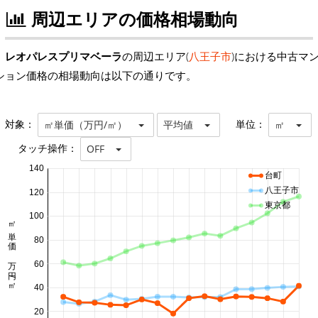
周辺エリアの価格相場動向
レオパレスプリマベーラ
の周辺エリア(
八王子市
)における中古マ
ション価格の相場動向は以下の通りです。
対象：
単位：
㎡単価（万円/㎡）
平均値
㎡
タッチ操作：
OFF
140
台町
八王子市
120
東京都
100
㎡単価 万円/㎡
80
60
40
20