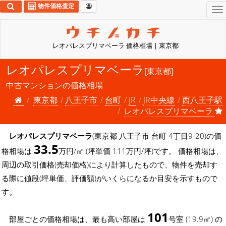
物件価格査定
To
na
レオパレスプリマベーラ 価格相場 | 東京都
レオパレスプリマベーラ
[東京都]
中古マンションの価格相場
東京都
八王子市
台町
JR
JR中央線
西八王子駅
レオパレスプリマベーラ
レオパレスプリマベーラ
(東京都 八王子市 台町 4丁目9-20)の価
33.5
格相場は
万円/㎡ (坪単価 111万円/坪)です。 価格相場は、
周辺の取引価格(売却価格)により計算したもので、物件を売却す
る際に値段(坪単価、評価額)がいくらになるか目安を示すもので
す。
101
部屋ごとの価格相場は、最も高い部屋は
号室 (19.9㎡) の