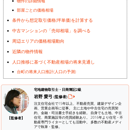
物件の詳細情報
部屋ごとの価格相場
条件から想定取引価格(坪単価)を計算する
中古マンションの「売却相場」を調べる
周辺エリアの価格相場動向
近隣の物件情報
人口推移に基づく不動産相場の将来見通し
台町の将来人口推計(人口の予測)
宅地建物取引士・日商簿記2級
岩野 愛弓
(監修者)
注文住宅会社で15年以上、不動産売買、建築デザイン企
画、営業企画等に従事。 主に土地や中古住宅の売買契
約、金融・司法書士手続きを経験。
自身でも土地、中古
住宅、商業施設等の売買経験あり。 2016年より住宅・不
【監修者】
動産専門ライターとしても活動中。 多数の不動産メディ
アで執筆・監修。