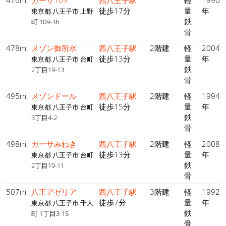
476m
カーサ109
西八王子駅
軽
1990
徒歩17分
量
年
東京都 八王子市 上野
鉄
町 109-36
骨
478m
メゾン御所水
西八王子駅
2階建
軽
2004
徒歩13分
量
年
東京都 八王子市 台町
鉄
2丁目19-13
骨
495m
メゾンドール
西八王子駅
2階建
軽
1994
徒歩15分
量
年
東京都 八王子市 台町
鉄
3丁目4-2
骨
498m
カーサみねき
西八王子駅
2階建
軽
2008
徒歩13分
量
年
東京都 八王子市 台町
鉄
2丁目19-11
骨
507m
八王アゼリア
西八王子駅
3階建
軽
1992
徒歩7分
量
年
東京都 八王子市 千人
鉄
町 1丁目3-15
骨