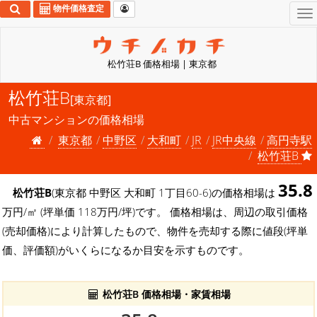
物件価格査定
To
na
松竹荘B 価格相場 | 東京都
松竹荘B
[東京都]
中古マンションの価格相場
東京都
中野区
大和町
JR
JR中央線
高円寺駅
松竹荘B
35.8
松竹荘B
(東京都 中野区 大和町 1丁目60-6)の価格相場は
万円/㎡ (坪単価 118万円/坪)です。 価格相場は、周辺の取引価格
(売却価格)により計算したもので、物件を売却する際に値段(坪単
価、評価額)がいくらになるか目安を示すものです。
松竹荘B 価格相場・家賃相場