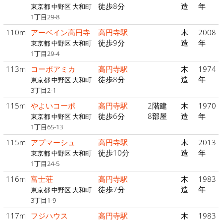
徒歩8分
造
年
東京都 中野区 大和町
1丁目29-8
110m
アーベイン高円寺
高円寺駅
木
2008
徒歩9分
造
年
東京都 中野区 大和町
1丁目29-4
113m
コーポアミカ
高円寺駅
木
1974
徒歩8分
造
年
東京都 中野区 大和町
3丁目2-1
115m
やよいコーポ
高円寺駅
2階建
木
1970
徒歩6分
8部屋
造
年
東京都 中野区 大和町
1丁目65-13
115m
アプマーシュ
高円寺駅
木
2013
徒歩10分
造
年
東京都 中野区 大和町
1丁目24-5
116m
富士荘
高円寺駅
木
1983
徒歩7分
造
年
東京都 中野区 大和町
3丁目1-9
117m
フジハウス
高円寺駅
木
1983