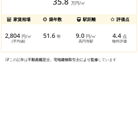
35.8
万円/㎡
家賃相場
築年数
駅距離
評価点
2,804
51.6
9.0
4.4
円/㎡
年
円/㎡
点
(平均値)
高円寺駅
物件評価
この記事は
不動産鑑定士、宅地建物取引士により監修
しています