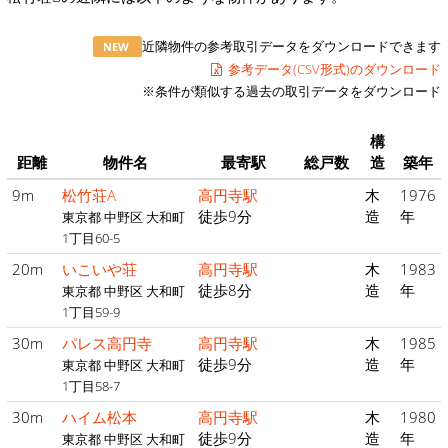
近隣物件の参考取引データをダウンロードできます
NEW
参考データ(CSV形式)のダウンロード
※条件が類似する過去の取引データをダウンロード
構
距離
物件名
最寄駅
総戸数
造
築年
9m
松竹荘A
高円寺駅
木
1976
徒歩9分
造
年
東京都 中野区 大和町
1丁目60-5
20m
いこいや荘
高円寺駅
木
1983
徒歩8分
造
年
東京都 中野区 大和町
1丁目59-9
30m
パレス高円寺
高円寺駅
木
1985
徒歩9分
造
年
東京都 中野区 大和町
1丁目58-7
30m
ハイム松本
高円寺駅
木
1980
徒歩9分
造
年
東京都 中野区 大和町