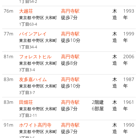
1丁目54-2
76m
大越荘
高円寺駅
木
1993
徒歩7分
造
年
東京都 中野区 大和町
1丁目63-4
77m
パインアレイ
高円寺駅
木
1999
徒歩10分
造
年
東京都 中野区 大和町
1丁目34-4
81m
フォレストヒル
高円寺駅
木
2006
徒歩8分
造
年
東京都 中野区 大和町
3丁目3-4
83m
友多嘉ハイム
高円寺駅
木
1987
徒歩10分
造
年
東京都 中野区 大和町
3丁目3-7
83m
田畑荘
高円寺駅
2階建
木
1961
徒歩7分
6部屋
造
年
東京都 中野区 大和町
3丁目2-11
91m
ホワイト高円寺
高円寺駅
木
1990
徒歩7分
造
年
東京都 中野区 大和町