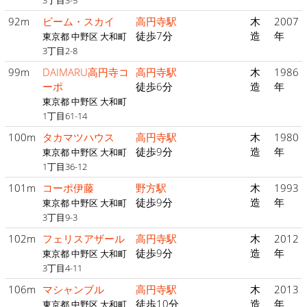
3丁目3-5
92m
ビーム・スカイ
高円寺駅
木
2007
徒歩7分
造
年
東京都 中野区 大和町
3丁目2-8
99m
DAIMARU高円寺コ
高円寺駅
木
1986
ーポ
徒歩6分
造
年
東京都 中野区 大和町
1丁目61-14
100m
タカマツハウス
高円寺駅
木
1980
徒歩9分
造
年
東京都 中野区 大和町
1丁目36-12
101m
コーポ伊藤
野方駅
木
1993
徒歩9分
造
年
東京都 中野区 大和町
3丁目9-3
102m
フェリスアザール
高円寺駅
木
2012
徒歩9分
造
年
東京都 中野区 大和町
3丁目4-11
106m
マシャンブル
高円寺駅
木
2013
徒歩10分
造
年
東京都 中野区 大和町