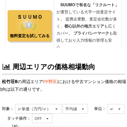
周辺エリアの価格相場動向
松竹荘B
の周辺エリア(
中野区
)における中古マンション価格の相場
動向は以下の通りです。
対象：
単位：
㎡単価（万円/㎡）
平均値
㎡
タッチ操作：
OFF
140