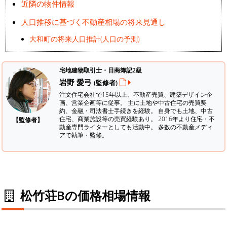
近隣の物件情報
人口推移に基づく不動産相場の将来見通し
大和町の将来人口推計(人口の予測)
宅地建物取引士・日商簿記2級
岩野 愛弓
(監修者)
注文住宅会社で15年以上、不動産売買、建築デザイン企
画、営業企画等に従事。 主に土地や中古住宅の売買契
約、金融・司法書士手続きを経験。
自身でも土地、中古
住宅、商業施設等の売買経験あり。 2016年より住宅・不
【監修者】
動産専門ライターとしても活動中。 多数の不動産メディ
アで執筆・監修。
松竹荘Bの価格相場情報