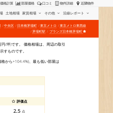
価格計算
部屋価格
口コミ
物件詳細
近隣物件
場
土地相場
家賃相場
その他
沿線レポート
都
中央区
日本橋茅場町
東京メトロ
東京メトロ東西線
茅場町駅
ブランズ日本橋茅場町
86万円/坪)です。 価格相場は、周辺の取引
を示すものです。
格から+104.4%)、最も低い部屋は
評価点
2.5
点