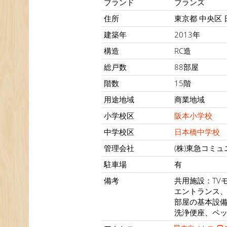
ブランド
ブランズ
住所
東京都 中央区 
建築年
2013年
構造
RC造
総戸数
88部屋
階数
15階
用途地域
商業地域
小学校区
阪本小学校
中学校区
日本橋中学校
管理会社
(株)東急コミ
駐車場
有
備考
共用施設：TV
エントランス
部屋の基本設
洗浄便座、ペ