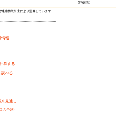
茅場町駅
宅地建物取引士により監修
しています
場情報
を計算する
を調べる
将来見通し
口の予測)