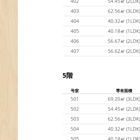
402
54.45㎡
(2LDK
403
62.56㎡
(3LDK
404
40.32㎡
(1LDK
405
40.18㎡
(1LDK
406
56.67㎡
(2LDK
407
56.62㎡
(2LDK
5階
号室
専有面積
501
69.20㎡
(3LDK
502
54.45㎡
(2LDK
503
62.56㎡
(3LDK
504
40.32㎡
(1LDK
505
40.18㎡
(1LDK