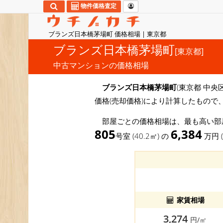
物件価格査定
ブランズ日本橋茅場町 価格相場 | 東京都
ブランズ日本橋茅場町
[東京都]
中古マンションの価格相場
ブランズ日本橋茅場町
(東京都 中央
価格(売却価格)により計算したもので
部屋ごとの価格相場は、最も高い
805
6,384
号室 (40.2㎡) の
万円 
家賃相場
3,274
円/㎡