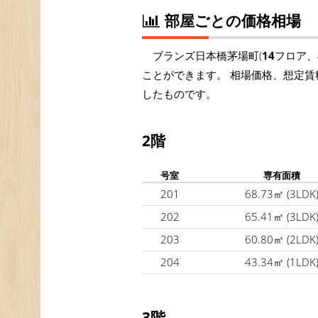
部屋ごとの価格相場
ブランズ日本橋茅場町(
14
フロア、
ことができます。 相場価格、想定賃
したものです。
2階
号室
専有面積
201
68.73㎡
(3LDK
202
65.41㎡
(3LDK
203
60.80㎡
(2LDK
204
43.34㎡
(1LDK
3階