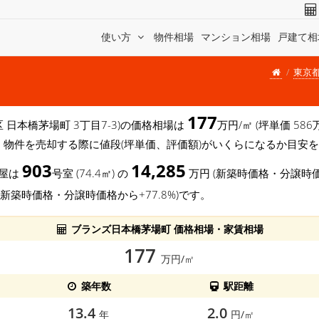
使い方
物件相場
マンション相場
戸建て相
東京
177
区 日本橋茅場町 3丁目7-3)の価格相場は
万円/㎡ (坪単価 5
、物件を売却する際に値段(坪単価、評価額)がいくらになるか目安
903
14,285
部屋は
号室 (74.4㎡) の
万円 (新築時価格・分譲時価
(新築時価格・分譲時価格から+77.8%)です。
ブランズ日本橋茅場町 価格相場・家賃相場
177
万円/㎡
築年数
駅距離
13.4
2.0
年
円/㎡