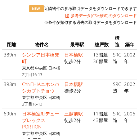
近隣物件の参考取引データをダウンロードできます
NEW
参考データ(CSV形式)のダウンロード
※条件が類似する過去の取引データをダウンロード
構
距離
物件名
最寄駅
総戸数
造
築年
389m
シンシア日本橋兜
日本橋駅
13階建
SRC
2002
町
徒歩2分
36部屋
造
年
東京都 中央区 日本橋
2丁目16-13
393m
CYNTHIAニホンバ
日本橋駅
SRC
2002
シカブトチョウ
徒歩2分
造
年
東京都 中央区 日本橋
2丁目16-13
690m
日本橋室町デュー
三越前駅
11階建
SRC
2006
プレックス
徒歩2分
43部屋
造
年
PORTION
東京都 中央区 日本橋