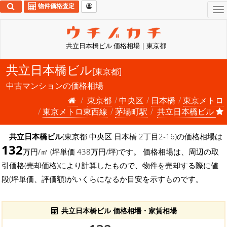
物件価格査定
To
na
共立日本橋ビル 価格相場 | 東京都
共立日本橋ビル
[東京都]
中古マンションの価格相場
東京都
中央区
日本橋
東京メトロ
東京メトロ東西線
茅場町駅
共立日本橋ビル
共立日本橋ビル
(東京都 中央区 日本橋 2丁目2-16)の価格相場は
132
万円/㎡ (坪単価 438万円/坪)です。 価格相場は、周辺の取
引価格(売却価格)により計算したもので、物件を売却する際に値
段(坪単価、評価額)がいくらになるか目安を示すものです。
共立日本橋ビル 価格相場・家賃相場