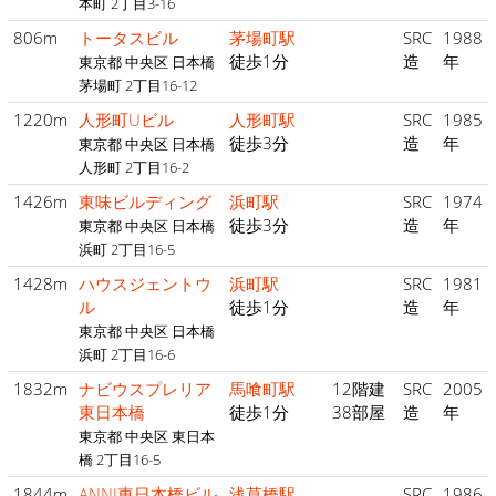
本町 2丁目3-16
806m
トータスビル
茅場町駅
SRC
1988
徒歩1分
造
年
東京都 中央区 日本橋
茅場町 2丁目16-12
1220m
人形町Uビル
人形町駅
SRC
1985
徒歩3分
造
年
東京都 中央区 日本橋
人形町 2丁目16-2
1426m
東味ビルディング
浜町駅
SRC
1974
徒歩3分
造
年
東京都 中央区 日本橋
浜町 2丁目16-5
1428m
ハウスジェントウ
浜町駅
SRC
1981
ル
徒歩1分
造
年
東京都 中央区 日本橋
浜町 2丁目16-6
1832m
ナビウスプレリア
馬喰町駅
12階建
SRC
2005
東日本橋
徒歩1分
38部屋
造
年
東京都 中央区 東日本
橋 2丁目16-5
1844m
ANNI東日本橋ビル
浅草橋駅
SRC
1986