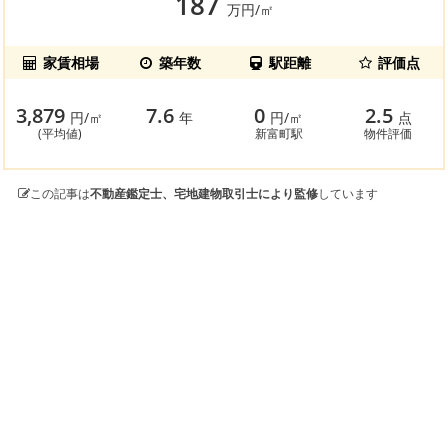
187
万円/㎡
家賃相場
築年数
駅距離
評価点
3,879
7.6
0
2.5
円/㎡
年
円/㎡
点
(平均値)
新富町駅
物件評価
この記事は
不動産鑑定士、宅地建物取引士により監修
しています