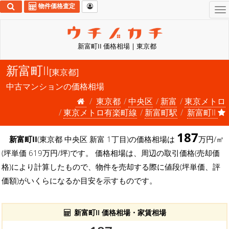
物件価格査定
To
na
新富町II 価格相場 | 東京都
新富町II
[東京都]
中古マンションの価格相場
東京都
中央区
新富
東京メトロ
東京メトロ有楽町線
新富町駅
新富町II
187
新富町II
(東京都 中央区 新富 1丁目)の価格相場は
万円/㎡
(坪単価 619万円/坪)です。 価格相場は、周辺の取引価格(売却価
格)により計算したもので、物件を売却する際に値段(坪単価、評
価額)がいくらになるか目安を示すものです。
新富町II 価格相場・家賃相場