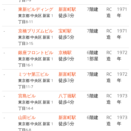
丁目7-9
-
東新ビルディング
新富町駅
7階建
RC
1971
徒歩3分
造
年
東京都 中央区 新富 1
丁目8-11
-
京橋プリズムビル
宝町駅
7階建
RC
1971
徒歩5分
造
年
東京都 中央区 新富 1
丁目3-15
-
銀座フロントビル
京橋駅
6階建
RC
1972
徒歩9分
1部屋
造
年
東京都 中央区 新富 1
丁目16-1
-
ミツヤ第三ビル
新富町駅
7階建
RC
1972
徒歩3分
造
年
東京都 中央区 新富 1
丁目11-7
-
宮島ビル
八丁堀駅
5階建
RC
1973
徒歩4分
造
年
東京都 中央区 新富 1
丁目14-4
-
山田ビル
新富町駅
6階建
RC
1973
徒歩5分
造
年
東京都 中央区 新富 1
丁目6-8