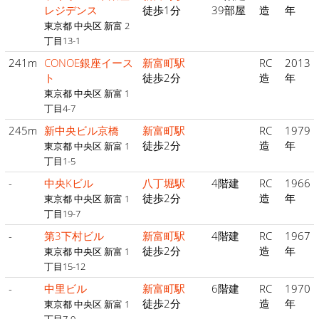
レジデンス
徒歩1分
39部屋
造
年
東京都 中央区 新富 2
丁目13-1
241m
CONOE銀座イース
新富町駅
RC
2013
ト
徒歩2分
造
年
東京都 中央区 新富 1
丁目4-7
245m
新中央ビル京橋
新富町駅
RC
1979
徒歩2分
造
年
東京都 中央区 新富 1
丁目1-5
-
中央Kビル
八丁堀駅
4階建
RC
1966
徒歩2分
造
年
東京都 中央区 新富 1
丁目19-7
-
第3下村ビル
新富町駅
4階建
RC
1967
徒歩2分
造
年
東京都 中央区 新富 1
丁目15-12
-
中里ビル
新富町駅
6階建
RC
1970
徒歩2分
造
年
東京都 中央区 新富 1