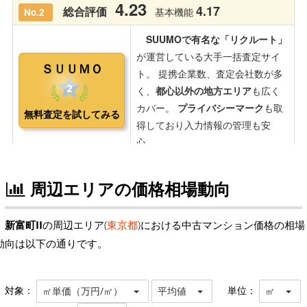
周辺エリアの価格相場動向
新富町II
の周辺エリア(
東京都
)における中古マンション価格の相場
動向は以下の通りです。
対象：
単位：
㎡単価（万円/㎡）
平均値
㎡