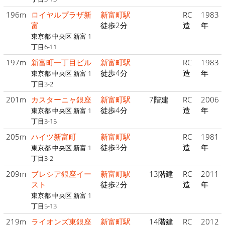
196m
ロイヤルプラザ新
新富町駅
RC
1983
富
徒歩2分
造
年
東京都 中央区 新富 1
丁目6-11
197m
新富町一丁目ビル
新富町駅
RC
1983
徒歩4分
造
年
東京都 中央区 新富 1
丁目3-2
201m
カスターニャ銀座
新富町駅
7階建
RC
2006
徒歩4分
造
年
東京都 中央区 新富 1
丁目3-15
205m
ハイツ新富町
新富町駅
RC
1981
徒歩3分
造
年
東京都 中央区 新富 1
丁目3-2
209m
ブレシア銀座イー
新富町駅
13階建
RC
2011
スト
徒歩2分
造
年
東京都 中央区 新富 1
丁目5-13
219m
ライオンズ東銀座
新富町駅
14階建
RC
2012