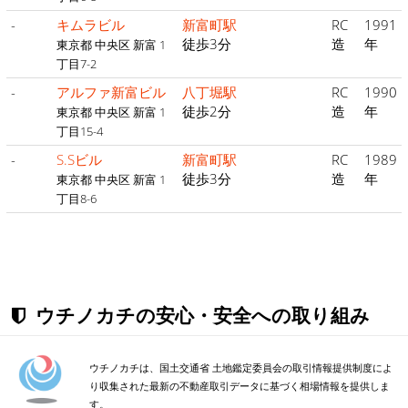
-
キムラビル
新富町駅
RC
1991
徒歩3分
造
年
東京都 中央区 新富 1
丁目7-2
-
アルファ新富ビル
八丁堀駅
RC
1990
徒歩2分
造
年
東京都 中央区 新富 1
丁目15-4
-
S.Sビル
新富町駅
RC
1989
徒歩3分
造
年
東京都 中央区 新富 1
丁目8-6
ウチノカチの安心・安全への取り組み
ウチノカチは、国土交通省 土地鑑定委員会の取引情報提供制度によ
り収集された最新の不動産取引データに基づく相場情報を提供しま
す。