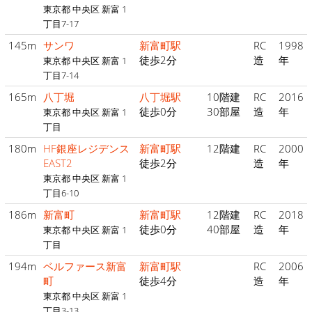
東京都 中央区 新富 1
丁目7-17
145m
サンワ
新富町駅
RC
1998
徒歩2分
造
年
東京都 中央区 新富 1
丁目7-14
165m
八丁堀
八丁堀駅
10階建
RC
2016
徒歩0分
30部屋
造
年
東京都 中央区 新富 1
丁目
180m
HF銀座レジデンス
新富町駅
12階建
RC
2000
EAST2
徒歩2分
造
年
東京都 中央区 新富 1
丁目6-10
186m
新富町
新富町駅
12階建
RC
2018
徒歩0分
40部屋
造
年
東京都 中央区 新富 1
丁目
194m
ベルファース新富
新富町駅
RC
2006
町
徒歩4分
造
年
東京都 中央区 新富 1
丁目3-13