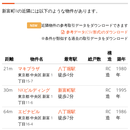
新富町IIの近隣には以下のような物件があります。
近隣物件の参考取引データをダウンロードできます
NEW
参考データ(CSV形式)のダウンロード
※条件が類似する過去の取引データをダウンロード
構
距離
物件名
最寄駅
総戸数
造
築年
21m
マキプラザ
八丁堀駅
RC
1980
徒歩4分
造
年
東京都 中央区 新富 1
丁目15-7
30m
NKビルディング
新富町駅
RC
1995
徒歩2分
造
年
東京都 中央区 新富 1
丁目11-6
64m
エビナビル
八丁堀駅
RC
1986
徒歩7分
造
年
東京都 中央区 新富 1
丁目16-4