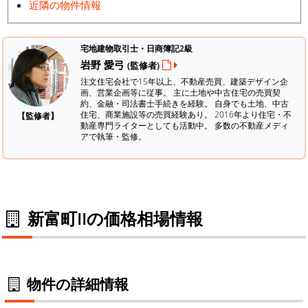
近隣の物件情報
宅地建物取引士・日商簿記2級
岩野 愛弓
(監修者)
注文住宅会社で15年以上、不動産売買、建築デザイン企
画、営業企画等に従事。 主に土地や中古住宅の売買契
約、金融・司法書士手続きを経験。
自身でも土地、中古
住宅、商業施設等の売買経験あり。 2016年より住宅・不
【監修者】
動産専門ライターとしても活動中。 多数の不動産メディ
アで執筆・監修。
新富町IIの価格相場情報
物件の詳細情報