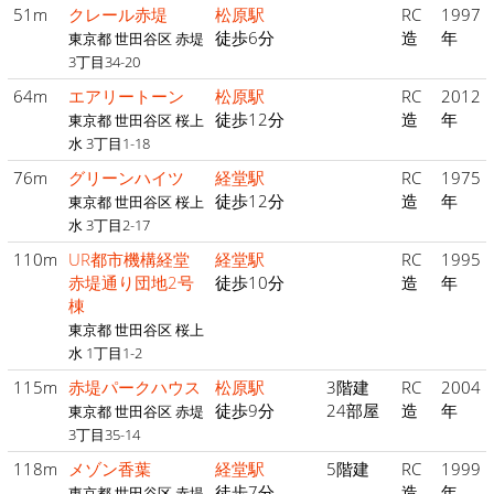
51m
クレール赤堤
松原駅
RC
1997
徒歩6分
造
年
東京都 世田谷区 赤堤
3丁目34-20
64m
エアリートーン
松原駅
RC
2012
徒歩12分
造
年
東京都 世田谷区 桜上
水 3丁目1-18
76m
グリーンハイツ
経堂駅
RC
1975
徒歩12分
造
年
東京都 世田谷区 桜上
水 3丁目2-17
110m
UR都市機構経堂
経堂駅
RC
1995
赤堤通り団地2号
徒歩10分
造
年
棟
東京都 世田谷区 桜上
水 1丁目1-2
115m
赤堤パークハウス
松原駅
3階建
RC
2004
徒歩9分
24部屋
造
年
東京都 世田谷区 赤堤
3丁目35-14
118m
メゾン香葉
経堂駅
5階建
RC
1999
徒歩7分
造
年
東京都 世田谷区 赤堤