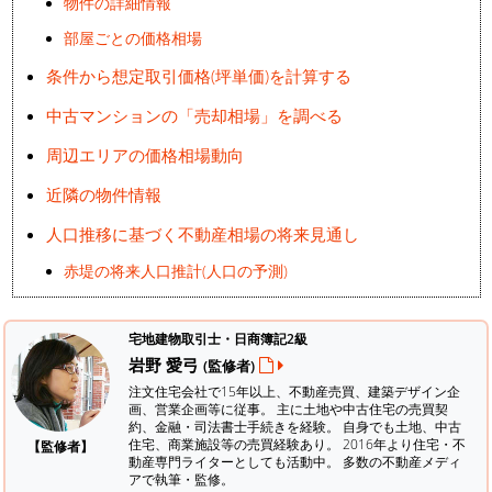
物件の詳細情報
部屋ごとの価格相場
条件から想定取引価格(坪単価)を計算する
中古マンションの「売却相場」を調べる
周辺エリアの価格相場動向
近隣の物件情報
人口推移に基づく不動産相場の将来見通し
赤堤の将来人口推計(人口の予測)
宅地建物取引士・日商簿記2級
岩野 愛弓
(監修者)
注文住宅会社で15年以上、不動産売買、建築デザイン企
画、営業企画等に従事。 主に土地や中古住宅の売買契
約、金融・司法書士手続きを経験。
自身でも土地、中古
住宅、商業施設等の売買経験あり。 2016年より住宅・不
【監修者】
動産専門ライターとしても活動中。 多数の不動産メディ
アで執筆・監修。