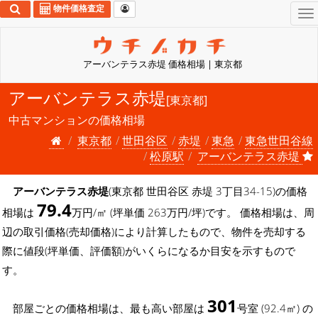
物件価格査定
To
na
アーバンテラス赤堤 価格相場 | 東京都
アーバンテラス赤堤
[東京都]
中古マンションの価格相場
東京都
世田谷区
赤堤
東急
東急世田谷線
松原駅
アーバンテラス赤堤
アーバンテラス赤堤
(東京都 世田谷区 赤堤 3丁目34-15)の価格
79.4
相場は
万円/㎡ (坪単価 263万円/坪)です。 価格相場は、周
辺の取引価格(売却価格)により計算したもので、物件を売却する
際に値段(坪単価、評価額)がいくらになるか目安を示すもので
す。
301
部屋ごとの価格相場は、最も高い部屋は
号室 (92.4㎡) の