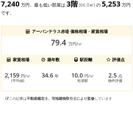
7,240
3階
5,253
万円、最も低い部屋は
(66.0㎡) の
万円
です。
アーバンテラス赤堤 価格相場・家賃相場
79.4
万円/㎡
家賃相場
築年数
駅距離
評価点
2,159
34.6
10.0
2.5
円/㎡
年
円/㎡
点
(平均値)
松原駅
物件評価
この記事は
不動産鑑定士、宅地建物取引士により監修
しています