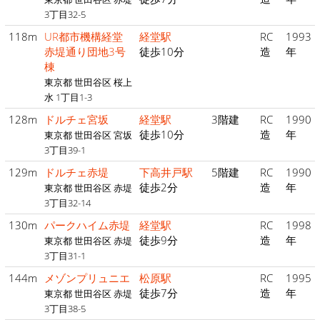
3丁目32-5
118m
UR都市機構経堂
経堂駅
RC
1993
赤堤通り団地3号
徒歩10分
造
年
棟
東京都 世田谷区 桜上
水 1丁目1-3
128m
ドルチェ宮坂
経堂駅
3階建
RC
1990
徒歩10分
造
年
東京都 世田谷区 宮坂
3丁目39-1
129m
ドルチェ赤堤
下高井戸駅
5階建
RC
1990
徒歩2分
造
年
東京都 世田谷区 赤堤
3丁目32-14
130m
パークハイム赤堤
経堂駅
RC
1998
徒歩9分
造
年
東京都 世田谷区 赤堤
3丁目31-1
144m
メゾンプリュニエ
松原駅
RC
1995
徒歩7分
造
年
東京都 世田谷区 赤堤
3丁目38-5