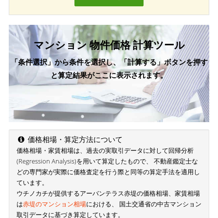
マンション 物件価格 計算ツール
「条件選択」から条件を選択し、「計算する」ボタンを押す
と算定結果がここに表示されます。
価格相場・算定方法について
価格相場・家賃相場は、過去の実取引データに対して回帰分析
(Regression Analysis)を用いて算定したもので、 不動産鑑定士な
どの専門家が実際に価格査定を行う際と同等の算定手法を適用し
ています。
ウチノカチが提供するアーバンテラス赤堤の価格相場、家賃相場
は
赤堤のマンション相場
における、 国土交通省の中古マンション
取引データに基づき算定しています。