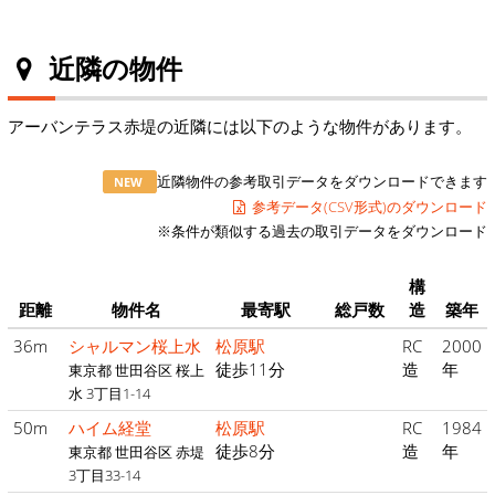
近隣の物件
アーバンテラス赤堤の近隣には以下のような物件があります。
近隣物件の参考取引データをダウンロードできます
NEW
参考データ(CSV形式)のダウンロード
※条件が類似する過去の取引データをダウンロード
構
距離
物件名
最寄駅
総戸数
造
築年
36m
シャルマン桜上水
松原駅
RC
2000
徒歩11分
造
年
東京都 世田谷区 桜上
水 3丁目1-14
50m
ハイム経堂
松原駅
RC
1984
徒歩8分
造
年
東京都 世田谷区 赤堤
3丁目33-14