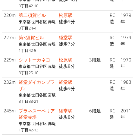
3丁目42-10
220m
第二須賀ビル
松原駅
RC
1979
徒歩9分
造
年
東京都 世田谷区 赤堤
3丁目24-4
227m
第3須賀ビル
経堂駅
RC
1979
徒歩7分
造
年
東京都 世田谷区 赤堤
1丁目42-5
229m
シャトーカネヨ
松原駅
3階建
RC
1970
徒歩8分
造
年
東京都 世田谷区 赤堤
3丁目25-10
232m
経堂ダイカンプラ
経堂駅
RC
1983
ザ2
徒歩9分
造
年
東京都 世田谷区 宮坂
3丁目38-21
245m
プラネスーペリア
経堂駅
6階建
RC
2011
経堂赤堤
徒歩8分
造
年
東京都 世田谷区 赤堤
1丁目42-13