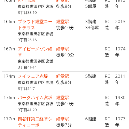
163m
K・T宮坂
経堂駅
4階建
RC
1973
徒歩8分
5部屋
造
年
東京都 世田谷区 宮坂
3丁目38-10
166m
プラウド経堂コー
経堂駅
3階建
RC
2013
トテラス
徒歩10分
33部屋
造
年
東京都 世田谷区 赤堤
3丁目26-16
167m
アイビーメゾン経
経堂駅
RC
1974
堂
徒歩10分
造
年
東京都 世田谷区 宮坂
3丁目41-14
174m
メイフェア赤堤
経堂駅
5階建
RC
2011
徒歩8分
造
年
東京都 世田谷区 赤堤
3丁目24-7
176m
パークハイム宮坂
経堂駅
RC
1980
徒歩10分
造
年
東京都 世田谷区 宮坂
3丁目41-20
177m
四谷軒第二経堂シ
経堂駅
6階建
RC
1973
ティコーポ
徒歩7分
造
年