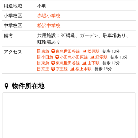
用途地域
不明
小学校区
赤堤小学校
中学校区
松沢中学校
備考
共用施設：RC構造、ガーデン、駐車場あり、
駐輪場あり
アクセス
東急
東急世田谷線
松原駅
徒歩 10分
小田急
小田急小田原線
経堂駅
徒歩 10分
東急
東急世田谷線
山下駅
徒歩 17分
京王
京王線
桜上水駅
徒歩 18分
物件所在地