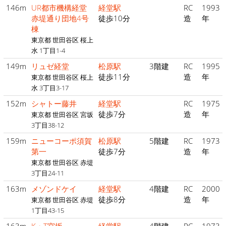
146m
UR都市機構経堂
経堂駅
RC
1993
赤堤通り団地4号
徒歩10分
造
年
棟
東京都 世田谷区 桜上
水 1丁目1-4
149m
リュゼ経堂
松原駅
3階建
RC
1995
徒歩11分
造
年
東京都 世田谷区 桜上
水 3丁目3-17
152m
シャトー藤井
経堂駅
RC
1975
徒歩7分
造
年
東京都 世田谷区 宮坂
3丁目38-12
159m
ニューコーポ須賀
松原駅
5階建
RC
1973
第一
徒歩7分
造
年
東京都 世田谷区 赤堤
3丁目24-11
163m
メゾンドケイ
経堂駅
4階建
RC
2000
徒歩8分
造
年
東京都 世田谷区 赤堤
1丁目43-15