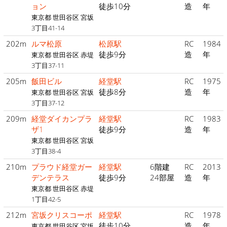
ョン
徒歩10分
造
年
東京都 世田谷区 宮坂
3丁目41-14
202m
ルマ松原
松原駅
RC
1984
徒歩9分
造
年
東京都 世田谷区 赤堤
3丁目37-11
205m
飯田ビル
経堂駅
RC
1975
徒歩8分
造
年
東京都 世田谷区 宮坂
3丁目37-12
209m
経堂ダイカンプラ
経堂駅
RC
1983
ザ1
徒歩9分
造
年
東京都 世田谷区 宮坂
3丁目38-4
210m
プラウド経堂ガー
経堂駅
6階建
RC
2013
デンテラス
徒歩9分
24部屋
造
年
東京都 世田谷区 赤堤
1丁目42-5
212m
宮坂クリスコーポ
経堂駅
RC
1978
徒歩10分
造
年
東京都 世田谷区 宮坂