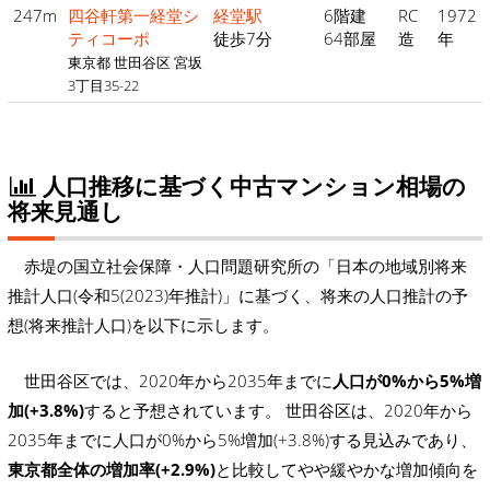
247m
四谷軒第一経堂シ
経堂駅
6階建
RC
1972
ティコーポ
徒歩7分
64部屋
造
年
東京都 世田谷区 宮坂
3丁目35-22
人口推移に基づく中古マンション相場の
将来見通し
赤堤の国立社会保障・人口問題研究所の「日本の地域別将来
推計人口(令和5(2023)年推計)」に基づく、将来の人口推計の予
想(将来推計人口)を以下に示します。
世田谷区では、2020年から2035年までに
人口が0%から5%増
加(+3.8%)
すると予想されています。 世田谷区は、2020年から
2035年までに人口が0%から5%増加(+3.8%)する見込みであり、
東京都全体の増加率(+2.9%)
と比較してやや緩やかな増加傾向を