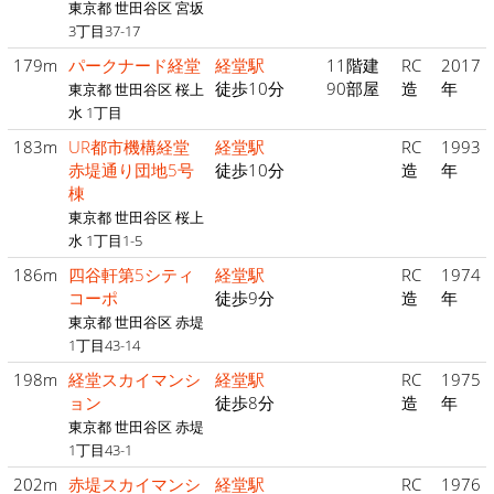
東京都 世田谷区 宮坂
3丁目37-17
179m
パークナード経堂
経堂駅
11階建
RC
2017
徒歩10分
90部屋
造
年
東京都 世田谷区 桜上
水 1丁目
183m
UR都市機構経堂
経堂駅
RC
1993
赤堤通り団地5号
徒歩10分
造
年
棟
東京都 世田谷区 桜上
水 1丁目1-5
186m
四谷軒第5シティ
経堂駅
RC
1974
コーポ
徒歩9分
造
年
東京都 世田谷区 赤堤
1丁目43-14
198m
経堂スカイマンシ
経堂駅
RC
1975
ョン
徒歩8分
造
年
東京都 世田谷区 赤堤
1丁目43-1
202m
赤堤スカイマンシ
経堂駅
RC
1976