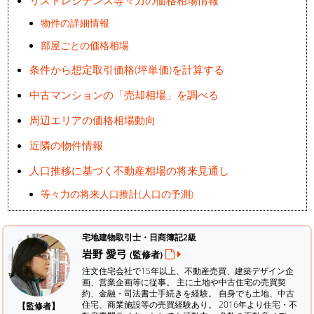
物件の詳細情報
部屋ごとの価格相場
条件から想定取引価格(坪単価)を計算する
中古マンションの「売却相場」を調べる
周辺エリアの価格相場動向
近隣の物件情報
人口推移に基づく不動産相場の将来見通し
等々力の将来人口推計(人口の予測)
宅地建物取引士・日商簿記2級
岩野 愛弓
(監修者)
注文住宅会社で15年以上、不動産売買、建築デザイン企
画、営業企画等に従事。 主に土地や中古住宅の売買契
約、金融・司法書士手続きを経験。
自身でも土地、中古
住宅、商業施設等の売買経験あり。 2016年より住宅・不
【監修者】