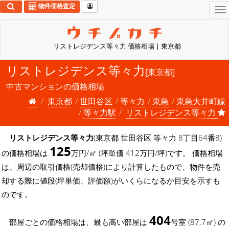
物件価格査定
To
na
リストレジデンス等々力 価格相場 | 東京都
リストレジデンス等々力
[東京都]
中古マンションの価格相場
東京都
世田谷区
等々力
東急
東急大井町線
等々力駅
リストレジデンス等々力
リストレジデンス等々力
(東京都 世田谷区 等々力 8丁目64番8)
125
の価格相場は
万円/㎡ (坪単価 412万円/坪)です。 価格相場
は、周辺の取引価格(売却価格)により計算したもので、物件を売
却する際に値段(坪単価、評価額)がいくらになるか目安を示すも
のです。
404
部屋ごとの価格相場は、最も高い部屋は
号室 (87.7㎡) の