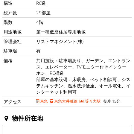
構造
RC造
総戸数
29部屋
階数
4階
用途地域
第一種低層住居専用地域
管理会社
リストマネジメント(株)
駐車場
有
備考
共用施設：駐車場あり、ガーデン、エントラン
ス、エレベーター、TVモニター付きインター
ホン、RC構造
部屋の基本設備：床暖房、ペット相談可、シス
テムキッチン、温水洗浄便座、オール電化、イ
ンターネット利用可
アクセス
東急
東急大井町線
等々力駅
徒歩 15分
物件所在地