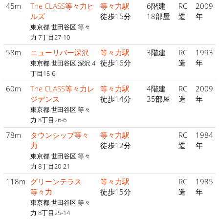
45m
The CLASS等々力ヒ
等々力駅
6階建
RC
2009
ルズ
徒歩15分
18部屋
造
年
東京都 世田谷区 等々
力 7丁目27-10
58m
ニューリバー深沢
等々力駅
3階建
RC
1993
徒歩16分
造
年
東京都 世田谷区 深沢 4
丁目15-6
60m
The CLASS等々力レ
等々力駅
4階建
RC
2009
ジデンス
徒歩14分
35部屋
造
年
東京都 世田谷区 等々
力 8丁目26-6
78m
タウンシップ等々
等々力駅
RC
1984
力
徒歩12分
造
年
東京都 世田谷区 等々
力 8丁目20-21
118m
グリーンテラス
等々力駅
RC
1985
等々力
徒歩15分
造
年
東京都 世田谷区 等々
力 8丁目25-14