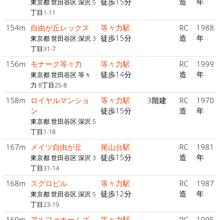
徒歩15分
造
年
東京都 世田谷区 深沢 5
丁目1-11
154m
自由が丘レックス
等々力駅
RC
1988
徒歩15分
造
年
東京都 世田谷区 深沢 3
丁目31-7
156m
モナーク等々力
等々力駅
RC
1999
徒歩14分
造
年
東京都 世田谷区 等々
力 8丁目25-8
158m
ロイヤルマンショ
等々力駅
3階建
RC
1970
ン
徒歩15分
造
年
東京都 世田谷区 深沢 5
丁目1-18
167m
メイツ自由が丘
尾山台駅
RC
1981
徒歩15分
造
年
東京都 世田谷区 深沢 3
丁目31-14
168m
スグロビル
等々力駅
RC
1987
徒歩12分
造
年
東京都 世田谷区 深沢 5
丁目23-19
169m
アルファホームズ
等々力駅
RC
1995