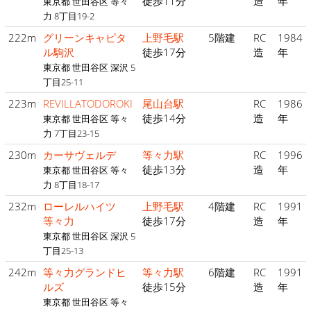
徒歩11分
造
年
東京都 世田谷区 等々
力 8丁目19-2
222m
グリーンキャピタ
上野毛駅
5階建
RC
1984
ル駒沢
徒歩17分
造
年
東京都 世田谷区 深沢 5
丁目25-11
223m
REVILLATODOROKI
尾山台駅
RC
1986
徒歩14分
造
年
東京都 世田谷区 等々
力 7丁目23-15
230m
カーサヴェルデ
等々力駅
RC
1996
徒歩13分
造
年
東京都 世田谷区 等々
力 8丁目18-17
232m
ローレルハイツ
上野毛駅
4階建
RC
1991
等々力
徒歩17分
造
年
東京都 世田谷区 深沢 5
丁目25-13
242m
等々力グランドヒ
等々力駅
6階建
RC
1991
ルズ
徒歩15分
造
年
東京都 世田谷区 等々