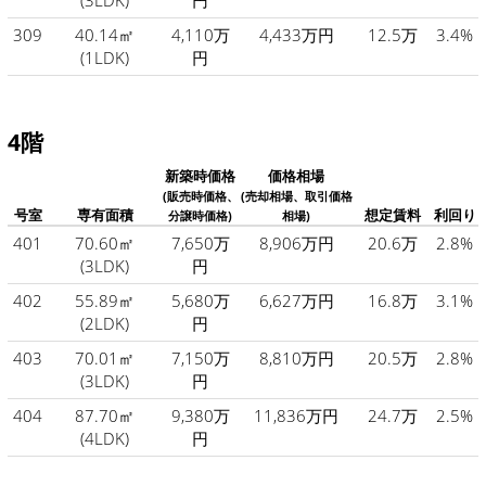
(3LDK)
円
309
40.14㎡
4,110万
4,433万円
12.5万
3.4%
(1LDK)
円
4階
新築時価格
価格相場
(販売時価格、
(売却相場、取引価格
号室
専有面積
想定賃料
利回り
分譲時価格)
相場)
401
70.60㎡
7,650万
8,906万円
20.6万
2.8%
(3LDK)
円
402
55.89㎡
5,680万
6,627万円
16.8万
3.1%
(2LDK)
円
403
70.01㎡
7,150万
8,810万円
20.5万
2.8%
(3LDK)
円
404
87.70㎡
9,380万
11,836万円
24.7万
2.5%
(4LDK)
円