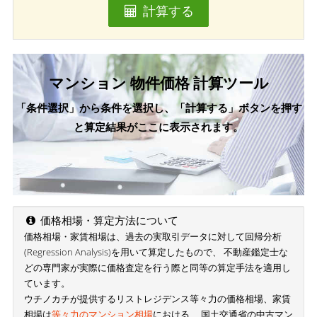
計算する
マンション 物件価格 計算ツール
「条件選択」から条件を選択し、「計算する」ボタンを押す
と算定結果がここに表示されます。
価格相場・算定方法について
価格相場・家賃相場は、過去の実取引データに対して回帰分析
(Regression Analysis)を用いて算定したもので、 不動産鑑定士な
どの専門家が実際に価格査定を行う際と同等の算定手法を適用し
ています。
ウチノカチが提供するリストレジデンス等々力の価格相場、家賃
相場は
等々力のマンション相場
における、 国土交通省の中古マン