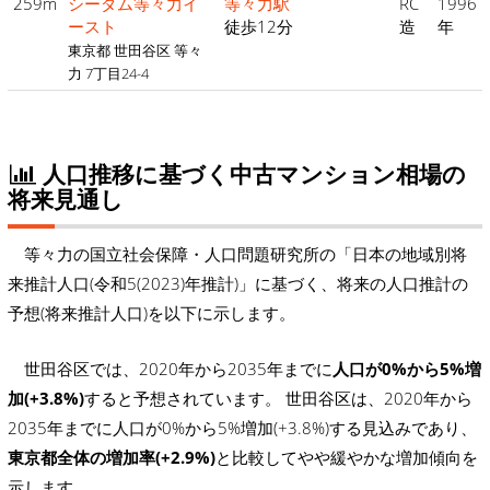
259m
シーダム等々力イ
等々力駅
RC
1996
ースト
徒歩12分
造
年
東京都 世田谷区 等々
力 7丁目24-4
人口推移に基づく中古マンション相場の
将来見通し
等々力の国立社会保障・人口問題研究所の「日本の地域別将
来推計人口(令和5(2023)年推計)」に基づく、将来の人口推計の
予想(将来推計人口)を以下に示します。
世田谷区では、2020年から2035年までに
人口が0%から5%増
加(+3.8%)
すると予想されています。 世田谷区は、2020年から
2035年までに人口が0%から5%増加(+3.8%)する見込みであり、
東京都全体の増加率(+2.9%)
と比較してやや緩やかな増加傾向を
示します。