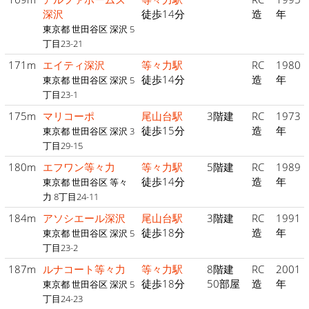
深沢
徒歩14分
造
年
東京都 世田谷区 深沢 5
丁目23-21
171m
エイティ深沢
等々力駅
RC
1980
徒歩14分
造
年
東京都 世田谷区 深沢 5
丁目23-1
175m
マリコーポ
尾山台駅
3階建
RC
1973
徒歩15分
造
年
東京都 世田谷区 深沢 3
丁目29-15
180m
エフワン等々力
等々力駅
5階建
RC
1989
徒歩14分
造
年
東京都 世田谷区 等々
力 8丁目24-11
184m
アソシエール深沢
尾山台駅
3階建
RC
1991
徒歩18分
造
年
東京都 世田谷区 深沢 5
丁目23-2
187m
ルナコート等々力
等々力駅
8階建
RC
2001
徒歩18分
50部屋
造
年
東京都 世田谷区 深沢 5
丁目24-23