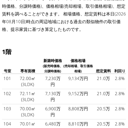
時価格、分譲時価格)、価格相場(売却相場、取引価格相場)、想定
賃料を調べることができます。 相場価格、想定賃料は本日(2026
年08月10日)時点の周辺地域における過去の類似物件の取引価
格、提示家賃に基づき算定したものです。
1階
新築時価格
価格相場
(販売時価格、
(売却相場、取引価格
号室
専有面積
想定賃料
利回り
分譲時価格)
相場)
101
72.00㎡
7,230万
9,134万円
21.0万
2.8%
(3LDK)
円
102
72.11㎡
7,130万
9,152万円
21.0万
2.8%
(3LDK)
円
103
70.00㎡
6,900万
8,808万円
20.5万
2.8%
(3LDK)
円
104
70.01㎡
6,480万
8,810万円
20.5万
2.8%