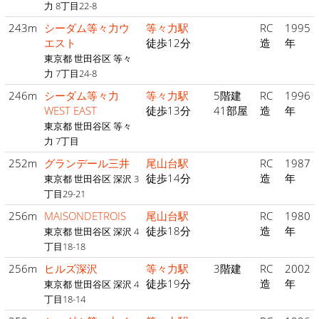
力 8丁目22-8
243m
シーダム等々力ウ
等々力駅
RC
1995
エスト
徒歩12分
造
年
東京都 世田谷区 等々
力 7丁目24-8
246m
シーダム等々力
等々力駅
5階建
RC
1996
WEST EAST
徒歩13分
41部屋
造
年
東京都 世田谷区 等々
力 7丁目
252m
グランデール三井
尾山台駅
RC
1987
徒歩14分
造
年
東京都 世田谷区 深沢 3
丁目29-21
256m
MAISONDETROIS
尾山台駅
RC
1980
徒歩18分
造
年
東京都 世田谷区 深沢 4
丁目18-18
256m
ヒルズ深沢
等々力駅
3階建
RC
2002
徒歩19分
造
年
東京都 世田谷区 深沢 4
丁目18-14