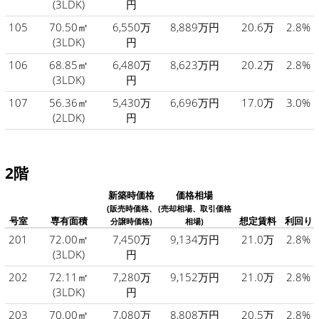
(3LDK)
円
105
70.50㎡
6,550万
8,889万円
20.6万
2.8%
(3LDK)
円
106
68.85㎡
6,480万
8,623万円
20.2万
2.8%
(3LDK)
円
107
56.36㎡
5,430万
6,696万円
17.0万
3.0%
(2LDK)
円
2階
新築時価格
価格相場
(販売時価格、
(売却相場、取引価格
号室
専有面積
想定賃料
利回り
分譲時価格)
相場)
201
72.00㎡
7,450万
9,134万円
21.0万
2.8%
(3LDK)
円
202
72.11㎡
7,280万
9,152万円
21.0万
2.8%
(3LDK)
円
203
70.00㎡
7,080万
8,808万円
20.5万
2.8%