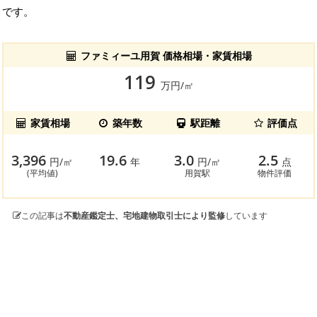
です。
ファミィーユ用賀 価格相場・家賃相場
119
万円/㎡
家賃相場
築年数
駅距離
評価点
3,396
19.6
3.0
2.5
円/㎡
年
円/㎡
点
(平均値)
用賀駅
物件評価
この記事は
不動産鑑定士、宅地建物取引士により監修
しています