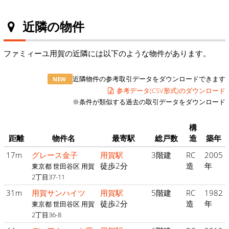
近隣の物件
ファミィーユ用賀の近隣には以下のような物件があります。
近隣物件の参考取引データをダウンロードできます
NEW
参考データ(CSV形式)のダウンロード
※条件が類似する過去の取引データをダウンロード
構
距離
物件名
最寄駅
総戸数
造
築年
17m
グレース金子
用賀駅
3階建
RC
2005
徒歩2分
造
年
東京都 世田谷区 用賀
2丁目37-11
31m
用賀サンハイツ
用賀駅
5階建
RC
1982
徒歩2分
造
年
東京都 世田谷区 用賀
2丁目36-8