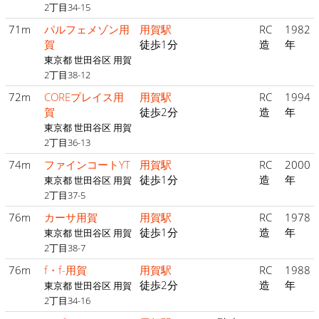
2丁目34-15
71m
パルフェメゾン用
用賀駅
RC
1982
賀
徒歩1分
造
年
東京都 世田谷区 用賀
2丁目38-12
72m
COREプレイス用
用賀駅
RC
1994
賀
徒歩2分
造
年
東京都 世田谷区 用賀
2丁目36-13
74m
ファインコートYT
用賀駅
RC
2000
徒歩1分
造
年
東京都 世田谷区 用賀
2丁目37-5
76m
カーサ用賀
用賀駅
RC
1978
徒歩1分
造
年
東京都 世田谷区 用賀
2丁目38-7
76m
f・f-用賀
用賀駅
RC
1988
徒歩2分
造
年
東京都 世田谷区 用賀
2丁目34-16