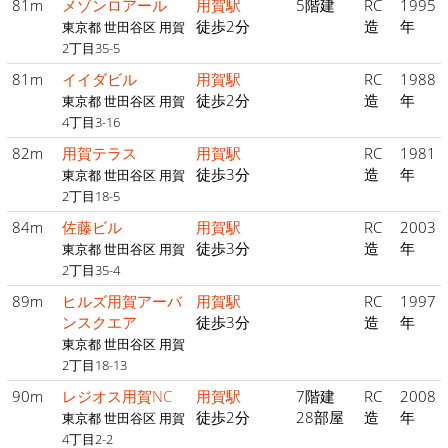
81m
メゾンロアール
用賀駅
5階建
RC
1995
徒歩2分
造
年
東京都 世田谷区 用賀
2丁目35-5
81m
イイダビル
用賀駅
RC
1988
徒歩2分
造
年
東京都 世田谷区 用賀
4丁目3-16
82m
用賀テラス
用賀駅
RC
1981
徒歩3分
造
年
東京都 世田谷区 用賀
2丁目18-5
84m
佐藤ビル
用賀駅
RC
2003
徒歩3分
造
年
東京都 世田谷区 用賀
2丁目35-4
89m
ヒルズ用賀アーバ
用賀駅
RC
1997
ンスクエア
徒歩3分
造
年
東京都 世田谷区 用賀
2丁目18-13
90m
レジオス用賀NC
用賀駅
7階建
RC
2008
徒歩2分
28部屋
造
年
東京都 世田谷区 用賀
4丁目2-2