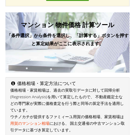
マンション 物件価格 計算ツール
「条件選択」から条件を選択し、「計算する」ボタンを押す
と算定結果がここに表示されます。
価格相場・算定方法について
価格相場・家賃相場は、過去の実取引データに対して回帰分析
(Regression Analysis)を用いて算定したもので、 不動産鑑定士な
どの専門家が実際に価格査定を行う際と同等の算定手法を適用し
ています。
ウチノカチが提供するファミィーユ用賀の価格相場、家賃相場は
用賀のマンション相場
における、 国土交通省の中古マンション取
引データに基づき算定しています。