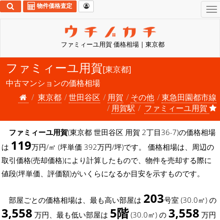
物件価格査定
To
na
ファミィーユ用賀 価格相場 | 東京都
ファミィーユ用賀
[東京都]
中古マンションの価格相場
東京都
世田谷区
用賀
その他
東急田園都市線
用賀駅
ファミィーユ用賀
ファミィーユ用賀
(東京都 世田谷区 用賀 2丁目36-7)の価格相場
119
は
万円/㎡ (坪単価 392万円/坪)です。 価格相場は、周辺の
取引価格(売却価格)により計算したもので、物件を売却する際に
値段(坪単価、評価額)がいくらになるか目安を示すものです。
203
部屋ごとの価格相場は、最も高い部屋は
号室 (30.0㎡) の
3,558
5階
3,558
万円、最も低い部屋は
(30.0㎡) の
万円