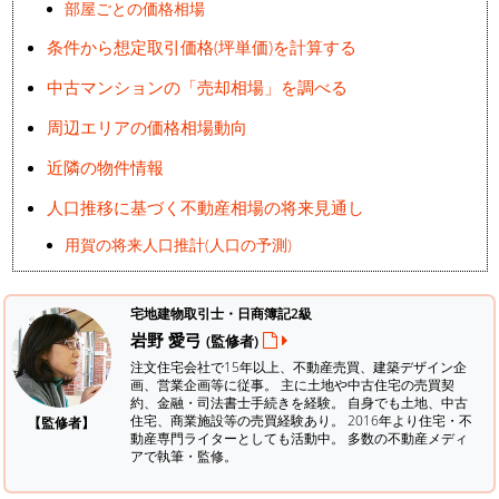
部屋ごとの価格相場
条件から想定取引価格(坪単価)を計算する
中古マンションの「売却相場」を調べる
周辺エリアの価格相場動向
近隣の物件情報
人口推移に基づく不動産相場の将来見通し
用賀の将来人口推計(人口の予測)
宅地建物取引士・日商簿記2級
岩野 愛弓
(監修者)
注文住宅会社で15年以上、不動産売買、建築デザイン企
画、営業企画等に従事。 主に土地や中古住宅の売買契
約、金融・司法書士手続きを経験。
自身でも土地、中古
住宅、商業施設等の売買経験あり。 2016年より住宅・不
【監修者】
動産専門ライターとしても活動中。 多数の不動産メディ
アで執筆・監修。