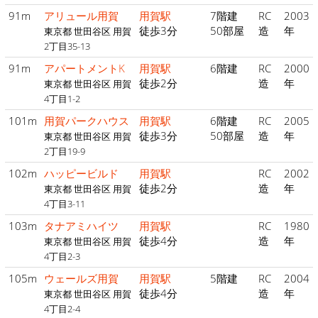
91m
アリュール用賀
用賀駅
7階建
RC
2003
徒歩3分
50部屋
造
年
東京都 世田谷区 用賀
2丁目35-13
91m
アパートメントK
用賀駅
6階建
RC
2000
徒歩2分
造
年
東京都 世田谷区 用賀
4丁目1-2
101m
用賀パークハウス
用賀駅
6階建
RC
2005
徒歩3分
50部屋
造
年
東京都 世田谷区 用賀
2丁目19-9
102m
ハッピービルド
用賀駅
RC
2002
徒歩2分
造
年
東京都 世田谷区 用賀
4丁目3-11
103m
タナアミハイツ
用賀駅
RC
1980
徒歩4分
造
年
東京都 世田谷区 用賀
4丁目2-3
105m
ウェールズ用賀
用賀駅
5階建
RC
2004
徒歩4分
造
年
東京都 世田谷区 用賀
4丁目2-4