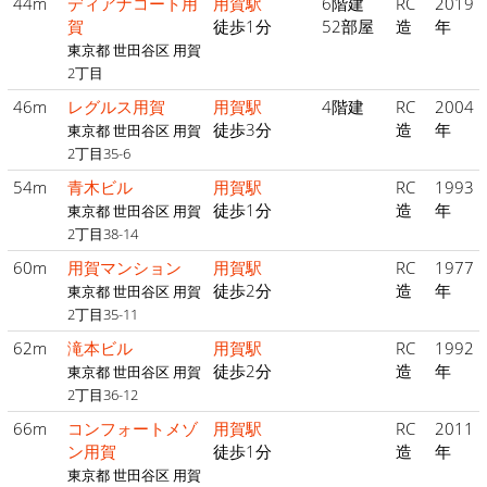
44m
ディアナコート用
用賀駅
6階建
RC
2019
賀
徒歩1分
52部屋
造
年
東京都 世田谷区 用賀
2丁目
46m
レグルス用賀
用賀駅
4階建
RC
2004
徒歩3分
造
年
東京都 世田谷区 用賀
2丁目35-6
54m
青木ビル
用賀駅
RC
1993
徒歩1分
造
年
東京都 世田谷区 用賀
2丁目38-14
60m
用賀マンション
用賀駅
RC
1977
徒歩2分
造
年
東京都 世田谷区 用賀
2丁目35-11
62m
滝本ビル
用賀駅
RC
1992
徒歩2分
造
年
東京都 世田谷区 用賀
2丁目36-12
66m
コンフォートメゾ
用賀駅
RC
2011
ン用賀
徒歩1分
造
年
東京都 世田谷区 用賀