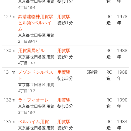
徒歩1分
造
年
東京都 世田谷区 用賀
4丁目13-4
127m
鈴清建物株用賀駅
用賀駅
RC
1978
ビル第3ベルハイ
徒歩1分
造
年
ム
東京都 世田谷区 用賀
2丁目39-17
130m
用賀薬局ビル
用賀駅
RC
1988
徒歩2分
造
年
東京都 世田谷区 用賀
4丁目13-3
131m
メゾンドシルベス
用賀駅
5階建
RC
1988
ト
徒歩3分
造
年
東京都 世田谷区 用賀
4丁目13-2
132m
ラ・フィオーレ
用賀駅
RC
1990
徒歩3分
造
年
東京都 世田谷区 用賀
3丁目13-7
135m
ベルハイム用賀
用賀駅
RC
1984
徒歩2分
造
年
東京都 世田谷区 用賀