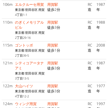
106m
エルクルーセ用賀
用賀駅
RC
1987
徒歩2分
造
年
東京都 世田谷区 用賀
4丁目1-1
110m
のぎくメモリアル
用賀駅
RC
1988
ビル
徒歩3分
造
年
東京都 世田谷区 用賀
2丁目29-16
115m
ゴントッボ
用賀駅
RC
2008
徒歩1分
造
年
東京都 世田谷区 用賀
2丁目39-5
121m
シティコアータナ
用賀駅
RC
1987
アミ
徒歩3分
造
年
東京都 世田谷区 用賀
3丁目13-5
122m
大山ハイツ
用賀駅
RC
1977
徒歩3分
造
年
東京都 世田谷区 用賀
4丁目12-2
124m
ウィング用賀
用賀駅
RC
1997