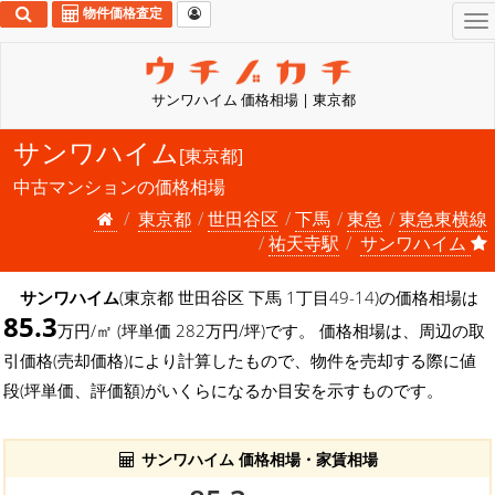
物件価格査定
To
na
サンワハイム 価格相場 | 東京都
サンワハイム
[東京都]
中古マンションの価格相場
東京都
世田谷区
下馬
東急
東急東横線
祐天寺駅
サンワハイム
サンワハイム
(東京都 世田谷区 下馬 1丁目49-14)の価格相場は
85.3
万円/㎡ (坪単価 282万円/坪)です。 価格相場は、周辺の取
引価格(売却価格)により計算したもので、物件を売却する際に値
段(坪単価、評価額)がいくらになるか目安を示すものです。
サンワハイム 価格相場・家賃相場