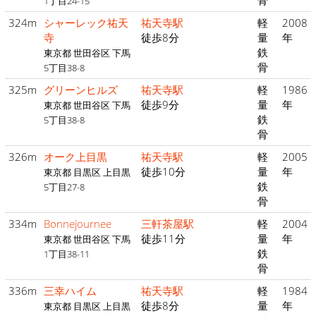
骨
1丁目24-15
324m
シャーレック祐天
祐天寺駅
軽
2008
寺
徒歩8分
量
年
鉄
東京都 世田谷区 下馬
骨
5丁目38-8
325m
グリーンヒルズ
祐天寺駅
軽
1986
徒歩9分
量
年
東京都 世田谷区 下馬
鉄
5丁目38-8
骨
326m
オーク上目黒
祐天寺駅
軽
2005
徒歩10分
量
年
東京都 目黒区 上目黒
鉄
5丁目27-8
骨
334m
Bonnejournee
三軒茶屋駅
軽
2004
徒歩11分
量
年
東京都 世田谷区 下馬
鉄
1丁目38-11
骨
336m
三幸ハイム
祐天寺駅
軽
1984
徒歩8分
量
年
東京都 目黒区 上目黒