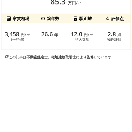
85.3
万円/㎡
家賃相場
築年数
駅距離
評価点
3,458
26.6
12.0
2.8
円/㎡
年
円/㎡
点
(平均値)
祐天寺駅
物件評価
この記事は
不動産鑑定士、宅地建物取引士により監修
しています