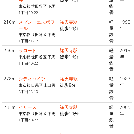
鉄
東京都 世田谷区 下馬
骨
1丁目20-22
210m
メゾン・エスポワ
祐天寺駅
軽
1992
ール
徒歩14分
量
年
鉄
東京都 世田谷区 下馬
骨
1丁目41-12
256m
ラコート
祐天寺駅
軽
2013
徒歩14分
量
年
東京都 世田谷区 下馬
鉄
1丁目40-22
骨
278m
シティハイツ
祐天寺駅
軽
1983
徒歩8分
量
年
東京都 目黒区 上目黒
鉄
5丁目25-10
骨
281m
イリーズ
祐天寺駅
軽
2005
徒歩14分
量
年
東京都 世田谷区 下馬
鉄
1丁目40-22
骨