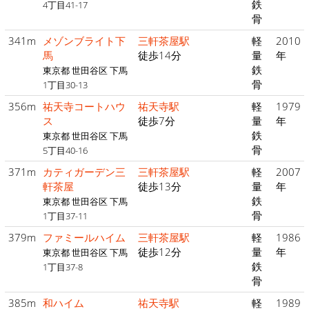
鉄
4丁目41-17
骨
341m
メゾンブライト下
三軒茶屋駅
軽
2010
馬
徒歩14分
量
年
鉄
東京都 世田谷区 下馬
骨
1丁目30-13
356m
祐天寺コートハウ
祐天寺駅
軽
1979
ス
徒歩7分
量
年
鉄
東京都 世田谷区 下馬
骨
5丁目40-16
371m
カティガーデン三
三軒茶屋駅
軽
2007
軒茶屋
徒歩13分
量
年
鉄
東京都 世田谷区 下馬
骨
1丁目37-11
379m
ファミールハイム
三軒茶屋駅
軽
1986
徒歩12分
量
年
東京都 世田谷区 下馬
鉄
1丁目37-8
骨
385m
和ハイム
祐天寺駅
軽
1989