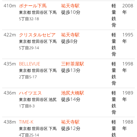
410m
ボナール下馬
祐天寺駅
軽
2008
徒歩10分
量
年
東京都 世田谷区 下馬
鉄
5丁目32-18
骨
422m
クリスタルセピア
祐天寺駅
軽
1995
徒歩8分
量
年
東京都 世田谷区 下馬
鉄
5丁目29-14
骨
435m
BELLEVUE
三軒茶屋駅
軽
1998
徒歩13分
量
年
東京都 世田谷区 下馬
鉄
2丁目5-17
骨
436m
ハイツエス
池尻大橋駅
軽
1989
徒歩14分
量
年
東京都 世田谷区 池尻
鉄
1丁目8-3
骨
438m
TIME-K
祐天寺駅
軽
1988
徒歩12分
量
年
東京都 世田谷区 下馬
鉄
4丁目25-14