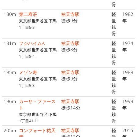
骨
180m
第二寿荘
祐天寺駅
軽
1982
徒歩9分
量
年
東京都 世田谷区 下馬
鉄
1丁目5-3
骨
181m
フジハイムA
祐天寺駅
軽
1974
徒歩8分
量
年
東京都 世田谷区 下馬
鉄
1丁目8-4
骨
195m
メゾン寿
祐天寺駅
軽
1989
徒歩9分
量
年
東京都 世田谷区 下馬
鉄
1丁目5-3
骨
196m
カーサ・ファース
祐天寺駅
軽
1999
ト
徒歩14分
量
年
鉄
東京都 世田谷区 下馬
骨
1丁目41-11
205m
コンフォート祐天
祐天寺駅
軽
2015
寺
徒歩12分
量
年