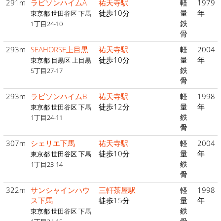
291m
ラビソンハイムA
祐天寺駅
軽
1979
徒歩10分
量
年
東京都 世田谷区 下馬
鉄
1丁目24-10
骨
293m
SEAHORSE上目黒
祐天寺駅
軽
2004
徒歩10分
量
年
東京都 目黒区 上目黒
鉄
5丁目27-17
骨
293m
ラビソンハイムB
祐天寺駅
軽
1998
徒歩12分
量
年
東京都 世田谷区 下馬
鉄
1丁目24-11
骨
307m
シェリエ下馬
祐天寺駅
軽
2004
徒歩10分
量
年
東京都 世田谷区 下馬
鉄
1丁目23-14
骨
322m
サンシャインハウ
三軒茶屋駅
軽
1998
ス下馬
徒歩15分
量
年
鉄
東京都 世田谷区 下馬