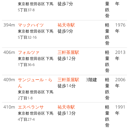
徒歩7分
量
年
東京都 世田谷区 下馬
鉄
5丁目37-8
骨
394m
マックハイツ
祐天寺駅
軽
1976
徒歩9分
量
年
東京都 世田谷区 下馬
鉄
5丁目32-16
骨
406m
フォルツァ
三軒茶屋駅
軽
2013
徒歩12分
量
年
東京都 世田谷区 下馬
鉄
1丁目36-6
骨
409m
サンジュール・ら
三軒茶屋駅
3階建
軽
2006
ん
徒歩14分
量
年
鉄
東京都 世田谷区 下馬
骨
2丁目1-8
410m
エスペランサ
祐天寺駅
軽
1991
徒歩13分
量
年
東京都 世田谷区 下馬
鉄
4丁目27-4
骨