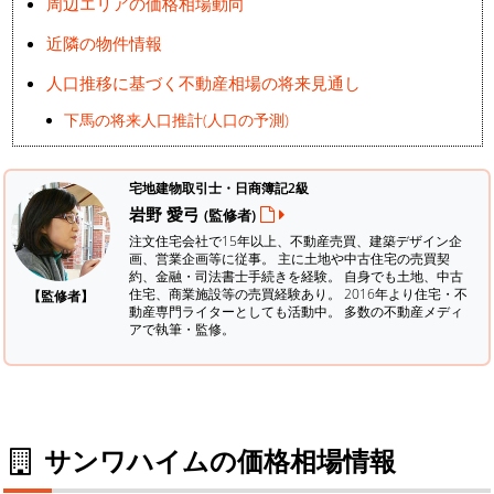
周辺エリアの価格相場動向
近隣の物件情報
人口推移に基づく不動産相場の将来見通し
下馬の将来人口推計(人口の予測)
宅地建物取引士・日商簿記2級
岩野 愛弓
(監修者)
注文住宅会社で15年以上、不動産売買、建築デザイン企
画、営業企画等に従事。 主に土地や中古住宅の売買契
約、金融・司法書士手続きを経験。
自身でも土地、中古
住宅、商業施設等の売買経験あり。 2016年より住宅・不
【監修者】
動産専門ライターとしても活動中。 多数の不動産メディ
アで執筆・監修。
サンワハイムの価格相場情報