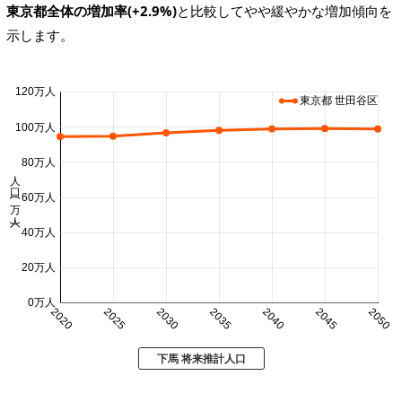
東京都全体の増加率(+2.9%)
と比較してやや緩やかな増加傾向を
示します。
120万人
東京都 世田谷区
100万人
80万人
人口 (万人)
60万人
40万人
20万人
0万人
2020
2025
2030
2035
2040
2045
2050
下馬 将来推計人口