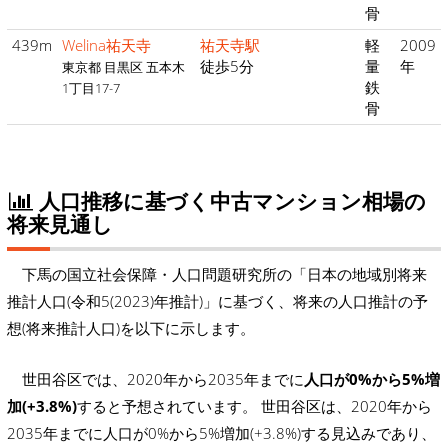
骨
439m
Welina祐天寺
祐天寺駅
軽
2009
徒歩5分
量
年
東京都 目黒区 五本木
鉄
1丁目17-7
骨
人口推移に基づく中古マンション相場の
将来見通し
下馬の国立社会保障・人口問題研究所の「日本の地域別将来
推計人口(令和5(2023)年推計)」に基づく、将来の人口推計の予
想(将来推計人口)を以下に示します。
世田谷区では、2020年から2035年までに
人口が0%から5%増
加(+3.8%)
すると予想されています。 世田谷区は、2020年から
2035年までに人口が0%から5%増加(+3.8%)する見込みであり、