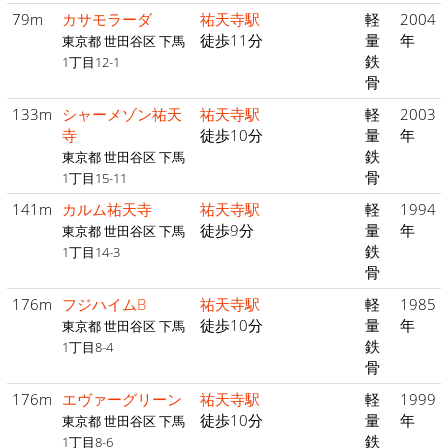
79m
カサモラーダ
祐天寺駅
軽
2004
徒歩11分
量
年
東京都 世田谷区 下馬
鉄
1丁目12-1
骨
133m
シャーメゾン祐天
祐天寺駅
軽
2003
寺
徒歩10分
量
年
鉄
東京都 世田谷区 下馬
骨
1丁目15-11
141m
カルム祐天寺
祐天寺駅
軽
1994
徒歩9分
量
年
東京都 世田谷区 下馬
鉄
1丁目14-3
骨
176m
フジハイムB
祐天寺駅
軽
1985
徒歩10分
量
年
東京都 世田谷区 下馬
鉄
1丁目8-4
骨
176m
エヴァーグリーン
祐天寺駅
軽
1999
徒歩10分
量
年
東京都 世田谷区 下馬
鉄
1丁目8-6