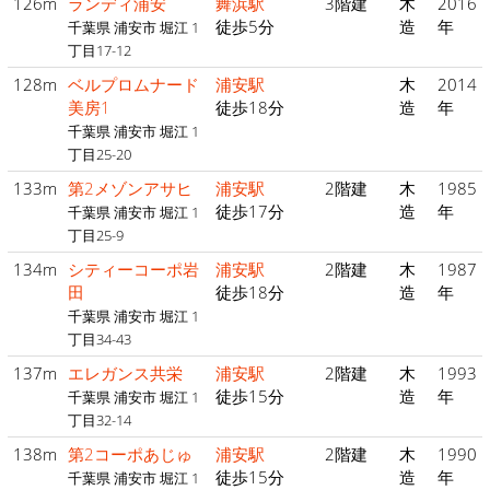
126m
ランディ浦安
舞浜駅
3階建
木
2016
徒歩5分
造
年
千葉県 浦安市 堀江 1
丁目17-12
128m
ベルプロムナード
浦安駅
木
2014
美房1
徒歩18分
造
年
千葉県 浦安市 堀江 1
丁目25-20
133m
第2メゾンアサヒ
浦安駅
2階建
木
1985
徒歩17分
造
年
千葉県 浦安市 堀江 1
丁目25-9
134m
シティーコーポ岩
浦安駅
2階建
木
1987
田
徒歩18分
造
年
千葉県 浦安市 堀江 1
丁目34-43
137m
エレガンス共栄
浦安駅
2階建
木
1993
徒歩15分
造
年
千葉県 浦安市 堀江 1
丁目32-14
138m
第2コーポあじゅ
浦安駅
2階建
木
1990
徒歩15分
造
年
千葉県 浦安市 堀江 1