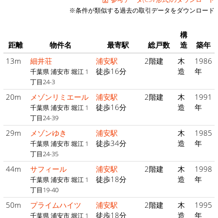
※条件が類似する過去の取引データをダウンロード
構
距離
物件名
最寄駅
総戸数
造
築年
13m
細井荘
浦安駅
2階建
木
1986
徒歩16分
造
年
千葉県 浦安市 堀江 1
丁目24-3
20m
メゾンリミエール
浦安駅
2階建
木
1991
徒歩16分
造
年
千葉県 浦安市 堀江 1
丁目24-39
29m
メゾンゆき
浦安駅
木
1985
徒歩34分
造
年
千葉県 浦安市 堀江 1
丁目24-35
44m
サフィール
浦安駅
2階建
木
1998
徒歩18分
造
年
千葉県 浦安市 堀江 1
丁目19-40
50m
プライムハイツ
浦安駅
2階建
木
1995
徒歩18分
造
年
千葉県 浦安市 堀江 1