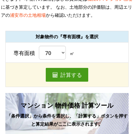
に基づき算定しています。 なお、土地部分の評価額は、周辺エリ
アの
浦安市の土地相場
から確認いただけます。
対象物件の『専有面積』を選択
専有面積
㎡
計算する
マンション 物件価格 計算ツール
「条件選択」から条件を選択し、「計算する」ボタンを押す
と算定結果がここに表示されます。