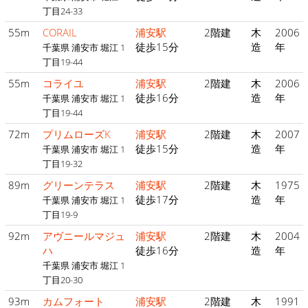
丁目24-33
55m
CORAIL
浦安駅
2階建
木
2006
徒歩15分
造
年
千葉県 浦安市 堀江 1
丁目19-44
55m
コライユ
浦安駅
2階建
木
2006
徒歩16分
造
年
千葉県 浦安市 堀江 1
丁目19-44
72m
プリムローズK
浦安駅
2階建
木
2007
徒歩15分
造
年
千葉県 浦安市 堀江 1
丁目19-32
89m
グリーンテラス
浦安駅
2階建
木
1975
徒歩17分
造
年
千葉県 浦安市 堀江 1
丁目19-9
92m
アヴニールマジュ
浦安駅
2階建
木
2004
ハ
徒歩16分
造
年
千葉県 浦安市 堀江 1
丁目20-30
93m
カムフォート
浦安駅
2階建
木
1991