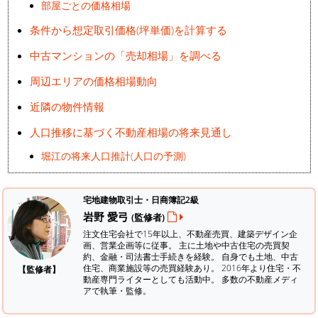
部屋ごとの価格相場
条件から想定取引価格(坪単価)を計算する
中古マンションの「売却相場」を調べる
周辺エリアの価格相場動向
近隣の物件情報
人口推移に基づく不動産相場の将来見通し
堀江の将来人口推計(人口の予測)
宅地建物取引士・日商簿記2級
岩野 愛弓
(監修者)
注文住宅会社で15年以上、不動産売買、建築デザイン企
画、営業企画等に従事。 主に土地や中古住宅の売買契
約、金融・司法書士手続きを経験。
自身でも土地、中古
住宅、商業施設等の売買経験あり。 2016年より住宅・不
【監修者】
動産専門ライターとしても活動中。 多数の不動産メディ
アで執筆・監修。