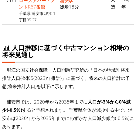
171m
ローズアパートメ
浦安駅
木
1991
ントR67番館
徒歩18分
造
年
千葉県 浦安市 堀江 1
丁目35-27
人口推移に基づく中古マンション相場の
将来見通し
堀江の国立社会保障・人口問題研究所の「日本の地域別将来
推計人口(令和5(2023)年推計)」に基づく、将来の人口推計の予
想(将来推計人口)を以下に示します。
浦安市では、2020年から2035年までに
人口が-3%から0%減
少(-0.5%)
すると予想されます。 千葉県全体が減少する中で、浦
安市は2020年から2035年までにわずかな人口減少傾向(-0.5%)に
あります。