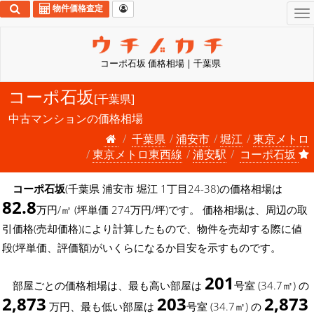
物件価格査定
To
na
コーポ石坂 価格相場 | 千葉県
コーポ石坂
[千葉県]
中古マンションの価格相場
千葉県
浦安市
堀江
東京メトロ
東京メトロ東西線
浦安駅
コーポ石坂
コーポ石坂
(千葉県 浦安市 堀江 1丁目24-38)の価格相場は
82.8
万円/㎡ (坪単価 274万円/坪)です。 価格相場は、周辺の取
引価格(売却価格)により計算したもので、物件を売却する際に値
段(坪単価、評価額)がいくらになるか目安を示すものです。
201
部屋ごとの価格相場は、最も高い部屋は
号室 (34.7㎡) の
2,873
203
2,873
万円、最も低い部屋は
号室 (34.7㎡) の