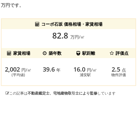
万円です。
コーポ石坂 価格相場・家賃相場
82.8
万円/㎡
家賃相場
築年数
駅距離
評価点
2,002
39.6
16.0
2.5
円/㎡
年
円/㎡
点
(平均値)
浦安駅
物件評価
この記事は
不動産鑑定士、宅地建物取引士により監修
しています