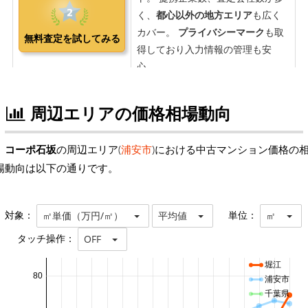
周辺エリアの価格相場動向
コーポ石坂
の周辺エリア(
浦安市
)における中古マンション価格の
場動向は以下の通りです。
対象：
単位：
㎡単価（万円/㎡）
平均値
㎡
タッチ操作：
OFF
堀江
80
浦安市
千葉県