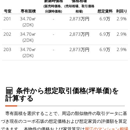
新築時価格
価格相場
(販売時価格、
(売却相場、取引価格
号室
専有面積
想定賃料
利回り
分譲時価格)
相場)
201
34.70㎡
-
2,873万円
6.9万
2.9%
(2DK)
202
34.70㎡
-
2,873万円
6.9万
2.9%
(2DK)
203
34.70㎡
-
2,873万円
6.9万
2.9%
(2DK)
条件から想定取引価格(坪単価)を
計算する
専有面積を選択することで、周辺の類似物件の取引データに基
づき現在のコーポ石坂の想定価格および想定家賃の評価額を算定
できます。 本物件の価格および家賃算定は
堀江のマンション相場