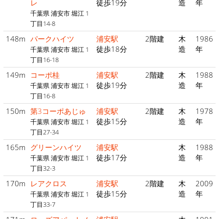
レ
徒歩19分
造
年
千葉県 浦安市 堀江 1
丁目14-8
148m
パークハイツ
浦安駅
2階建
木
1986
徒歩18分
造
年
千葉県 浦安市 堀江 1
丁目16-18
149m
コーポ桂
浦安駅
2階建
木
1988
徒歩19分
造
年
千葉県 浦安市 堀江 1
丁目16-8
150m
第3コーポあじゅ
浦安駅
2階建
木
1978
徒歩15分
造
年
千葉県 浦安市 堀江 1
丁目27-34
165m
グリーンハイツ
浦安駅
木
1988
徒歩17分
造
年
千葉県 浦安市 堀江 1
丁目32-3
170m
レアクロス
浦安駅
2階建
木
2009
徒歩15分
造
年
千葉県 浦安市 堀江 1
丁目33-7