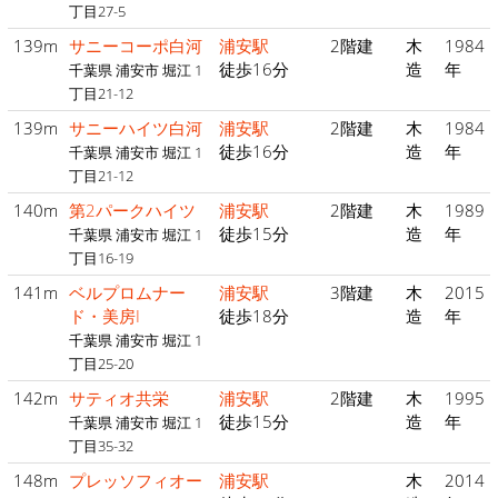
丁目27-5
139m
サニーコーポ白河
浦安駅
2階建
木
1984
徒歩16分
造
年
千葉県 浦安市 堀江 1
丁目21-12
139m
サニーハイツ白河
浦安駅
2階建
木
1984
徒歩16分
造
年
千葉県 浦安市 堀江 1
丁目21-12
140m
第2パークハイツ
浦安駅
2階建
木
1989
徒歩15分
造
年
千葉県 浦安市 堀江 1
丁目16-19
141m
ベルプロムナー
浦安駅
3階建
木
2015
ド・美房I
徒歩18分
造
年
千葉県 浦安市 堀江 1
丁目25-20
142m
サティオ共栄
浦安駅
2階建
木
1995
徒歩15分
造
年
千葉県 浦安市 堀江 1
丁目35-32
148m
プレッソフィオー
浦安駅
木
2014