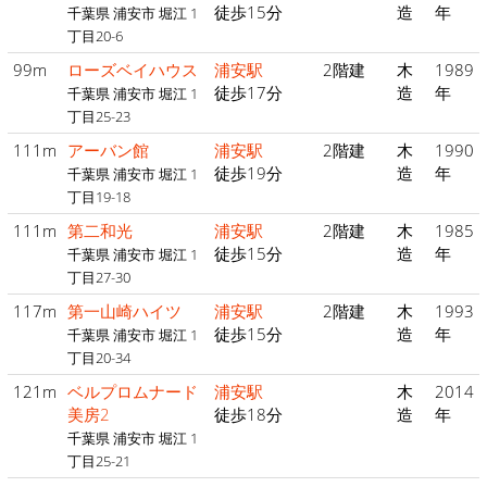
徒歩15分
造
年
千葉県 浦安市 堀江 1
丁目20-6
99m
ローズベイハウス
浦安駅
2階建
木
1989
徒歩17分
造
年
千葉県 浦安市 堀江 1
丁目25-23
111m
アーバン館
浦安駅
2階建
木
1990
徒歩19分
造
年
千葉県 浦安市 堀江 1
丁目19-18
111m
第二和光
浦安駅
2階建
木
1985
徒歩15分
造
年
千葉県 浦安市 堀江 1
丁目27-30
117m
第一山崎ハイツ
浦安駅
2階建
木
1993
徒歩15分
造
年
千葉県 浦安市 堀江 1
丁目20-34
121m
ベルプロムナード
浦安駅
木
2014
美房2
徒歩18分
造
年
千葉県 浦安市 堀江 1
丁目25-21