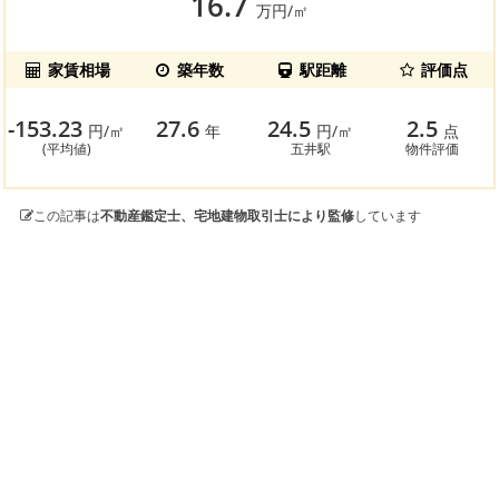
16.7
万円/㎡
家賃相場
築年数
駅距離
評価点
-153.23
27.6
24.5
2.5
円/㎡
年
円/㎡
点
(平均値)
五井駅
物件評価
この記事は
不動産鑑定士、宅地建物取引士により監修
しています