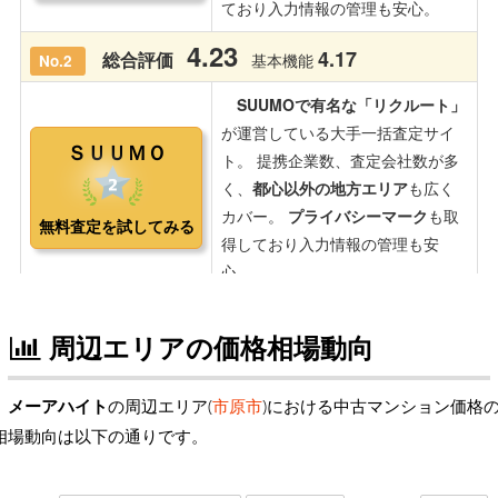
周辺エリアの価格相場動向
メーアハイト
の周辺エリア(
市原市
)における中古マンション価格
相場動向は以下の通りです。