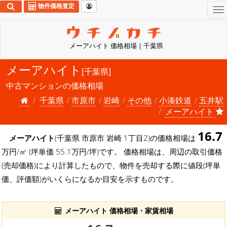
物件価格査定
To
na
メーアハイト 価格相場 | 千葉県
メーアハイト
[千葉県]
中古マンションの価格相場
千葉県
市原市
岩崎
その他
小湊鉄道
五井駅
メーアハイト
16.7
メーアハイト
(千葉県 市原市 岩崎 1丁目2)の価格相場は
万円/㎡ (坪単価 55.1万円/坪)です。 価格相場は、周辺の取引価格
(売却価格)により計算したもので、物件を売却する際に値段(坪単
価、評価額)がいくらになるか目安を示すものです。
メーアハイト 価格相場・家賃相場