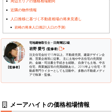
周辺エリアの価格相場動向
近隣の物件情報
人口推移に基づく不動産相場の将来見通し
岩崎の将来人口推計(人口の予測)
宅地建物取引士・日商簿記2級
岩野 愛弓
(監修者)
注文住宅会社で15年以上、不動産売買、建築デザイン企
画、営業企画等に従事。 主に土地や中古住宅の売買契
約、金融・司法書士手続きを経験。
自身でも土地、中古
住宅、商業施設等の売買経験あり。 2016年より住宅・不
【監修者】
動産専門ライターとしても活動中。 多数の不動産メディ
アで執筆・監修。
メーアハイトの価格相場情報