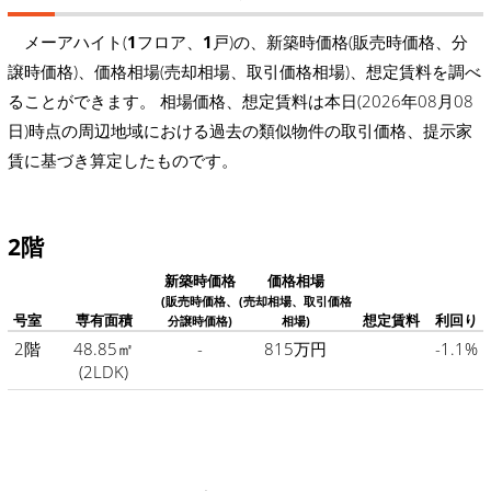
メーアハイト(
1
フロア、
1
戸)の、新築時価格(販売時価格、分
譲時価格)、価格相場(売却相場、取引価格相場)、想定賃料を調べ
ることができます。 相場価格、想定賃料は本日(2026年08月08
日)時点の周辺地域における過去の類似物件の取引価格、提示家
賃に基づき算定したものです。
2階
新築時価格
価格相場
(販売時価格、
(売却相場、取引価格
号室
専有面積
想定賃料
利回り
分譲時価格)
相場)
2階
48.85㎡
-
815万円
-1.1%
(2LDK)