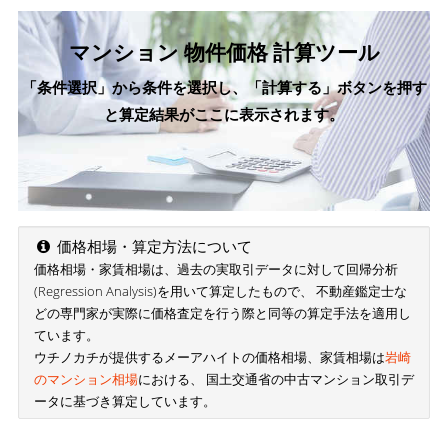
マンション 物件価格 計算ツール
「条件選択」から条件を選択し、「計算する」ボタンを押す
と算定結果がここに表示されます。
価格相場・算定方法について
価格相場・家賃相場は、過去の実取引データに対して回帰分析
(Regression Analysis)を用いて算定したもので、 不動産鑑定士な
どの専門家が実際に価格査定を行う際と同等の算定手法を適用し
ています。
ウチノカチが提供するメーアハイトの価格相場、家賃相場は
岩崎
のマンション相場
における、 国土交通省の中古マンション取引デ
ータに基づき算定しています。