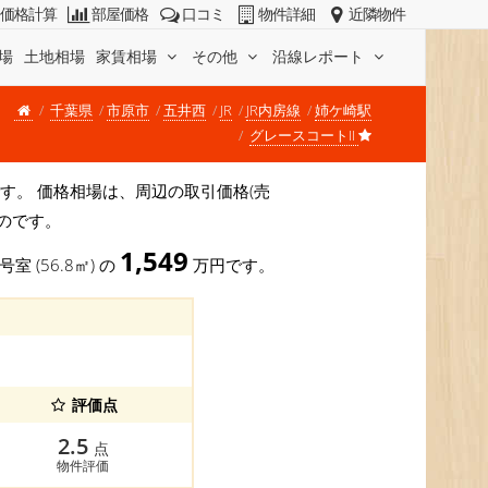
価格計算
部屋価格
口コミ
物件詳細
近隣物件
場
土地相場
家賃相場
その他
沿線レポート
千葉県
市原市
五井西
JR
JR内房線
姉ケ崎駅
グレースコートII
坪)です。 価格相場は、周辺の取引価格(売
のです。
1,549
号室 (56.8㎡) の
万円です。
評価点
2.5
点
物件評価