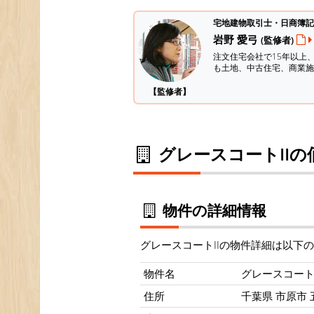
宅地建物取引士・日商簿記
岩野 愛弓
(監修者)
注文住宅会社で15年以上
も土地、中古住宅、商業施
【監修者】
グレースコートIIの
物件の詳細情報
グレースコートIIの物件詳細は以下
物件名
グレースコートI
住所
千葉県 市原市 五