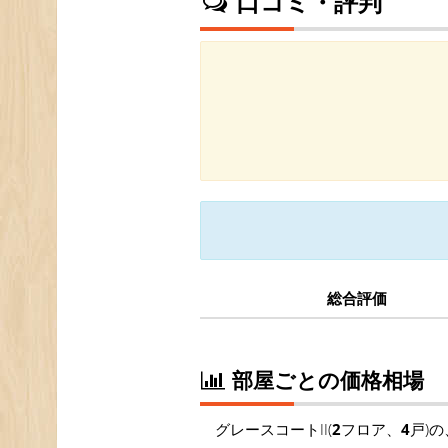
口コミ・評判
総合評価
部屋ごとの価格相場
グレースコートII(
2
フロア、
4
戸)