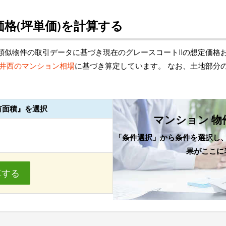
格(坪単価)を計算する
類似物件の取引データに基づき現在のグレースコートIIの想定価格
井西のマンション相場
に基づき算定しています。 なお、土地部分
有面積』を選択
マンション 物
「条件選択」から条件を選択し
果がここに
算する