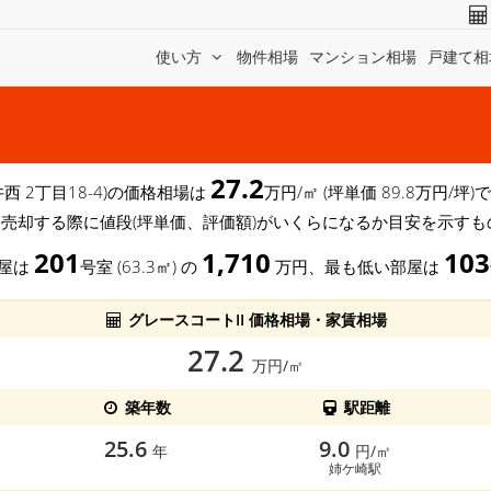
使い方
物件相場
マンション相場
戸建て相
27.2
井西 2丁目18-4)の価格相場は
万円/㎡ (坪単価 89.8万円/
を売却する際に値段(坪単価、評価額)がいくらになるか目安を示すも
201
1,710
103
部屋は
号室 (63.3㎡) の
万円、最も低い部屋は
グレースコートII 価格相場・家賃相場
27.2
万円/㎡
築年数
駅距離
25.6
9.0
年
円/㎡
姉ケ崎駅