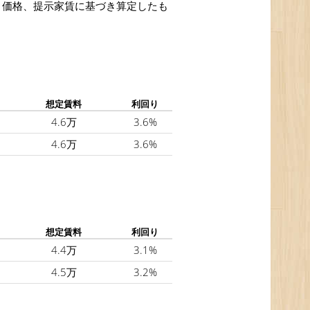
取引価格、提示家賃に基づき算定したも
想定賃料
利回り
4.6万
3.6%
4.6万
3.6%
想定賃料
利回り
4.4万
3.1%
4.5万
3.2%