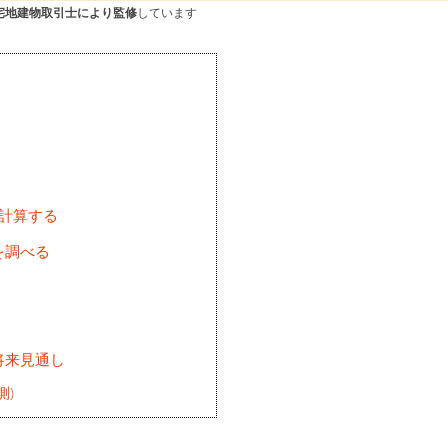
宅地建物取引士により監修
しています
を計算する
を調べる
将来見通し
測)