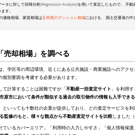
に対して回帰分析(Regression Analysis)を用いて算定したもので、
います。
Iの価格相場、家賃相場は
五井西のマンション相場
における、 国土交通省の中
「売却相場」を調べる
は、学区等の周辺環境、近くにある公共施設・商業施設へのアクセ
の個別要因を考慮する必要があります。
して計算することは困難ですが「
不動産一括査定サイト
」を利用す
市原市において条件が類似する過去の取引物件の情報も入手できる
」といっても十数社の企業が提供しており、どの査定サービスを利
る監修のもと、様々な観点から不動産査定サイトを比較
しました（
けているカバーエリア」「利用時の入力しやすさ」「個人情報保護