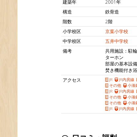
建築年
2001年
構造
鉄骨造
階数
2階
小学校区
京葉小学校
中学校区
五井中学校
備考
共用施設：駐輪
ターホン
部屋の基本設
焚き機能付き浴槽
アクセス
JR
JR内房線
その他
小湊
JR
JR内房線
その他
小湊
その他
小湊
JR
JR内房線