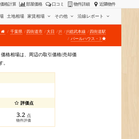
価格計算
部屋価格
口コミ
物件詳細
近隣物件
場
土地相場
家賃相場
その他
沿線レポート
千葉県
四街道市
大日
JR
JR総武本線
四街道駅
パールハウス・3
です。 価格相場は、周辺の取引価格(売却価
す。
評価点
3.2
点
物件評価