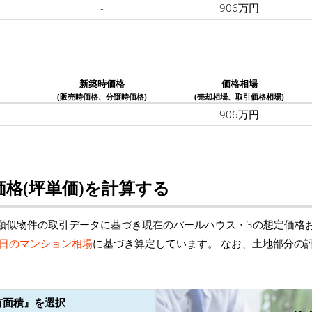
-
906万円
新築時価格
価格相場
(販売時価格、分譲時価格)
(売却相場、取引価格相場)
-
906万円
格(坪単価)を計算する
類似物件の取引データに基づき現在のパールハウス・3の想定価格
日のマンション相場
に基づき算定しています。 なお、土地部分の
有面積』を選択