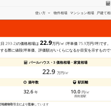
使い方
物件相場
マンション相場
戸建て相
22.9
日 293-2)の価格相場は
万円/㎡ (坪単価 75.9万円/坪)
する際に値段(坪単価、評価額)がいくらになるか目安を示すもので
パールハウス・3 価格相場・家賃相場
22.9
万円/㎡
築年数
駅距離
32.6
10.0
年
円/㎡
四街道駅
宅地建物取引士により監修
しています