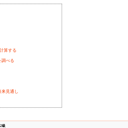
を計算する
を調べる
将来見通し
)
2級