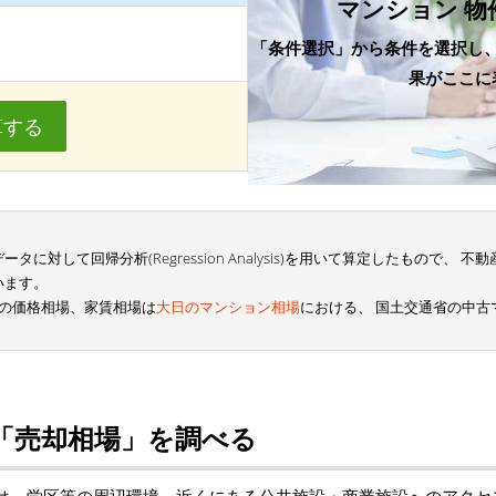
マンション 物
「条件選択」から条件を選択し
果がここに
算する
に対して回帰分析(Regression Analysis)を用いて算定したもので、
います。
3の価格相場、家賃相場は
大日のマンション相場
における、 国土交通省の中
「売却相場」を調べる