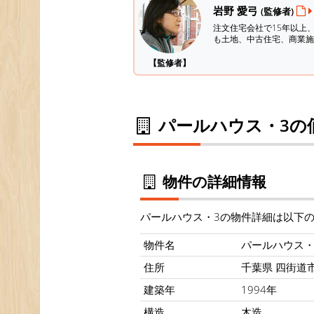
岩野 愛弓
(監修者)
注文住宅会社で15年以上
も土地、中古住宅、商業施
【監修者】
パールハウス・3の
物件の詳細情報
パールハウス・3の物件詳細は以下
物件名
パールハウス・
住所
千葉県 四街道市 
建築年
1994年
構造
木造