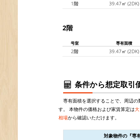
1階
39.47㎡
(2DK)
2階
号室
専有面積
2階
39.47㎡
(2DK)
条件から想定取引価
専有面積を選択することで、周辺の
す。 本物件の価格および家賃算定は
大
相場
から確認いただけます。
対象物件の『専