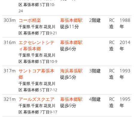
区 幕張本郷 5丁目10-
24
303m
コーポ精楽
幕張本郷駅
2階建
RC
1988
徒歩11分
造
年
千葉県 千葉市 花見川
区 幕張本郷 7丁目9-21
316m
エクセレントシテ
幕張本郷駅
RC
2014
ィ幕張本郷
徒歩6分
造
年
千葉県 千葉市 花見川
区 幕張本郷 5丁目10-9
317m
サントコア幕張本
海浜幕張駅
3階建
RC
1993
郷
徒歩5分
造
年
千葉県 千葉市 花見川
区 幕張本郷 5丁目7-12
321m
アールズスクエア
幕張本郷駅
4階建
RC
1995
徒歩9分
造
年
千葉県 千葉市 花見川
区 幕張本郷 7丁目9-17