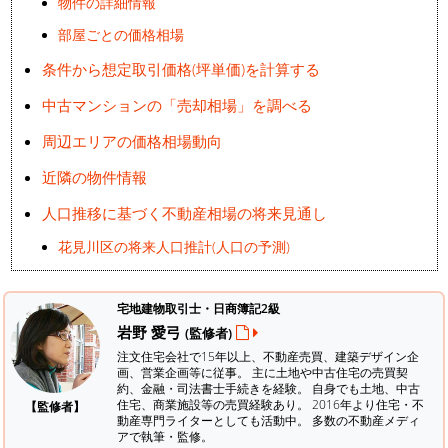
物件の詳細情報
部屋ごとの価格相場
条件から想定取引価格(坪単価)を計算する
中古マンションの「売却相場」を調べる
周辺エリアの価格相場動向
近隣の物件情報
人口推移に基づく不動産相場の将来見通し
花見川区の将来人口推計(人口の予測)
宅地建物取引士・日商簿記2級
岩野 愛弓
(監修者)
注文住宅会社で15年以上、不動産売買、建築デザイン企
画、営業企画等に従事。 主に土地や中古住宅の売買契
約、金融・司法書士手続きを経験。
自身でも土地、中古
住宅、商業施設等の売買経験あり。 2016年より住宅・不
【監修者】
動産専門ライターとしても活動中。 多数の不動産メディ
アで執筆・監修。