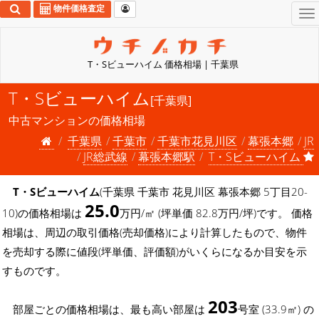
物件価格査定
To
na
T・Sビューハイム 価格相場 | 千葉県
T・Sビューハイム
[千葉県]
中古マンションの価格相場
千葉県
千葉市
千葉市花見川区
幕張本郷
JR
JR総武線
幕張本郷駅
T・Sビューハイム
T・Sビューハイム
(千葉県 千葉市 花見川区 幕張本郷 5丁目20-
25.0
10)の価格相場は
万円/㎡ (坪単価 82.8万円/坪)です。 価格
相場は、周辺の取引価格(売却価格)により計算したもので、物件
を売却する際に値段(坪単価、評価額)がいくらになるか目安を示
すものです。
203
部屋ごとの価格相場は、最も高い部屋は
号室 (33.9㎡) の