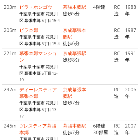
203m
ビラ・ホンゴウ
幕張本郷駅
4階建
RC
1988
徒歩5分
造
年
千葉県 千葉市 花見川
区 幕張本郷 5丁目15-4
205m
ビラ本郷
京成幕張本
RC
1987
郷駅
造
年
千葉県 千葉市 花見川
徒歩6分
区 幕張本郷 5丁目15-4
221m
幕張本郷マンショ
京成幕張駅
RC
1991
ン
徒歩8分
造
年
千葉県 千葉市 花見川
区 幕張本郷 5丁目13-
19
242m
ディーレスティア
京成幕張本
RC
2006
幕張本郷
郷駅
造
年
徒歩7分
千葉県 千葉市 花見川
区 幕張本郷 5丁目13-
17
246m
D’レスティア幕張
幕張本郷駅
6階建
RC
2007
本郷
徒歩7分
30部屋
造
年
千葉県 千葉市 花見川