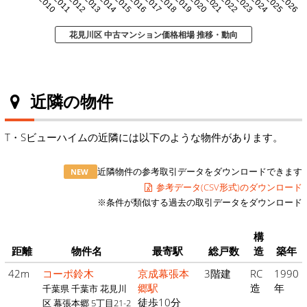
2010
2011
2012
2013
2014
2015
2016
2017
2018
2019
2020
2021
2022
2023
2024
2025
2026
花見川区 中古マンション価格相場 推移・動向
近隣の物件
T・Sビューハイムの近隣には以下のような物件があります。
近隣物件の参考取引データをダウンロードできます
NEW
参考データ(CSV形式)のダウンロード
※条件が類似する過去の取引データをダウンロード
構
距離
物件名
最寄駅
総戸数
造
築年
42m
コーポ鈴木
京成幕張本
3階建
RC
1990
郷駅
造
年
千葉県 千葉市 花見川
徒歩10分
区 幕張本郷 5丁目21-2