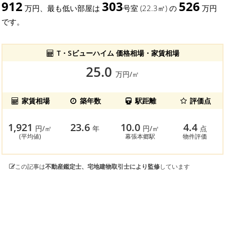
912
303
526
万円、最も低い部屋は
号室 (22.3㎡) の
万円
です。
T・Sビューハイム 価格相場・家賃相場
25.0
万円/㎡
家賃相場
築年数
駅距離
評価点
1,921
23.6
10.0
4.4
円/㎡
年
円/㎡
点
(平均値)
幕張本郷駅
物件評価
この記事は
不動産鑑定士、宅地建物取引士により監修
しています