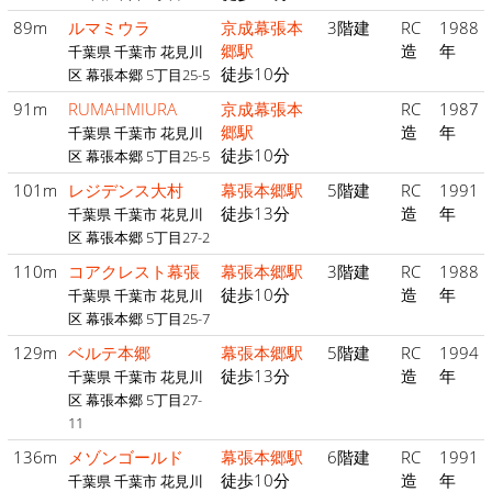
89m
ルマミウラ
京成幕張本
3階建
RC
1988
郷駅
造
年
千葉県 千葉市 花見川
徒歩10分
区 幕張本郷 5丁目25-5
91m
RUMAHMIURA
京成幕張本
RC
1987
郷駅
造
年
千葉県 千葉市 花見川
徒歩10分
区 幕張本郷 5丁目25-5
101m
レジデンス大村
幕張本郷駅
5階建
RC
1991
徒歩13分
造
年
千葉県 千葉市 花見川
区 幕張本郷 5丁目27-2
110m
コアクレスト幕張
幕張本郷駅
3階建
RC
1988
徒歩10分
造
年
千葉県 千葉市 花見川
区 幕張本郷 5丁目25-7
129m
ベルテ本郷
幕張本郷駅
5階建
RC
1994
徒歩13分
造
年
千葉県 千葉市 花見川
区 幕張本郷 5丁目27-
11
136m
メゾンゴールド
幕張本郷駅
6階建
RC
1991
徒歩10分
造
年
千葉県 千葉市 花見川