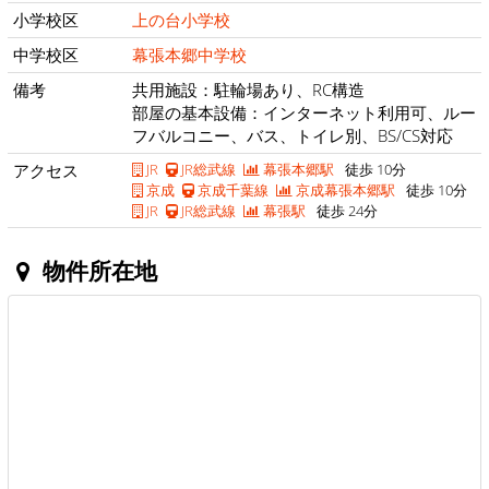
小学校区
上の台小学校
中学校区
幕張本郷中学校
備考
共用施設：駐輪場あり、RC構造
部屋の基本設備：インターネット利用可、ルー
フバルコニー、バス、トイレ別、BS/CS対応
アクセス
JR
JR総武線
幕張本郷駅
徒歩 10分
京成
京成千葉線
京成幕張本郷駅
徒歩 10分
JR
JR総武線
幕張駅
徒歩 24分
物件所在地