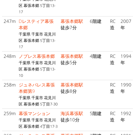
区 幕張本郷 5丁目13-
17
247m
Dレスティア幕張
幕張本郷駅
6階建
RC
2007
本郷
徒歩7分
造
年
千葉県 千葉市 花見川
区 幕張本郷 5丁目13-
17
248m
ノブレス幕張本郷
幕張本郷駅
4階建
RC
1994
徒歩5分
造
年
千葉県 千葉市 花見川
区 幕張本郷 5丁目13-
10
258m
ジュネパレス幕張
幕張本郷駅
RC
1990
本郷第9
徒歩8分
造
年
千葉県 千葉市 花見川
区 幕張本郷 5丁目7-30
259m
幕張マンション
海浜幕張駅
5階建
RC
1992
徒歩10分
造
年
千葉県 千葉市 花見川
区 幕張本郷 4丁目17-3