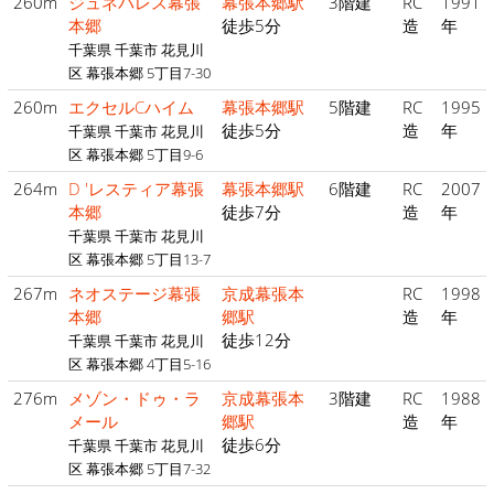
260m
ジュネパレス幕張
幕張本郷駅
3階建
RC
1991
本郷
徒歩5分
造
年
千葉県 千葉市 花見川
区 幕張本郷 5丁目7-30
260m
エクセルCハイム
幕張本郷駅
5階建
RC
1995
徒歩5分
造
年
千葉県 千葉市 花見川
区 幕張本郷 5丁目9-6
264m
D 'レスティア幕張
幕張本郷駅
6階建
RC
2007
本郷
徒歩7分
造
年
千葉県 千葉市 花見川
区 幕張本郷 5丁目13-7
267m
ネオステージ幕張
京成幕張本
RC
1998
本郷
郷駅
造
年
徒歩12分
千葉県 千葉市 花見川
区 幕張本郷 4丁目5-16
276m
メゾン・ドゥ・ラ
京成幕張本
3階建
RC
1988
メール
郷駅
造
年
徒歩6分
千葉県 千葉市 花見川
区 幕張本郷 5丁目7-32