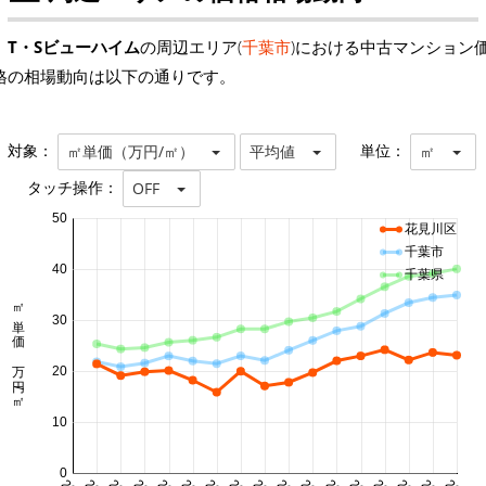
T・Sビューハイム
の周辺エリア(
千葉市
)における中古マンション
格の相場動向は以下の通りです。
対象：
単位：
㎡単価（万円/㎡）
平均値
㎡
タッチ操作：
OFF
50
花見川区
千葉市
40
千葉県
㎡単価 万円/㎡
30
20
10
0