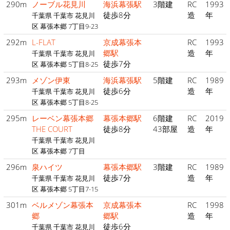
290m
ノーブル花見川
海浜幕張駅
3階建
RC
1993
徒歩8分
造
年
千葉県 千葉市 花見川
区 幕張本郷 7丁目9-23
292m
L-FLAT
京成幕張本
RC
1993
郷駅
造
年
千葉県 千葉市 花見川
徒歩7分
区 幕張本郷 5丁目8-25
293m
メゾン伊東
海浜幕張駅
5階建
RC
1989
徒歩6分
造
年
千葉県 千葉市 花見川
区 幕張本郷 5丁目8-25
295m
レーベン幕張本郷
幕張本郷駅
6階建
RC
2019
THE COURT
徒歩8分
43部屋
造
年
千葉県 千葉市 花見川
区 幕張本郷 7丁目
296m
泉ハイツ
幕張本郷駅
3階建
RC
1989
徒歩7分
造
年
千葉県 千葉市 花見川
区 幕張本郷 5丁目7-15
301m
ベルメゾン幕張本
京成幕張本
RC
1998
郷
郷駅
造
年
徒歩6分
千葉県 千葉市 花見川