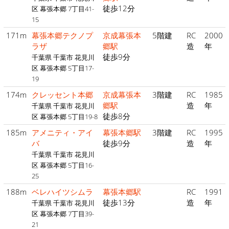
徒歩12分
区 幕張本郷 7丁目41-
15
171m
幕張本郷テクノプ
京成幕張本
5階建
RC
2000
ラザ
郷駅
造
年
徒歩9分
千葉県 千葉市 花見川
区 幕張本郷 5丁目17-
19
174m
クレッセント本郷
京成幕張本
3階建
RC
1985
郷駅
造
年
千葉県 千葉市 花見川
徒歩8分
区 幕張本郷 5丁目19-8
185m
アメニティ・アイ
幕張本郷駅
3階建
RC
1995
バ
徒歩9分
造
年
千葉県 千葉市 花見川
区 幕張本郷 5丁目16-
25
188m
ベレハイツシムラ
幕張本郷駅
RC
1991
徒歩13分
造
年
千葉県 千葉市 花見川
区 幕張本郷 7丁目39-
21